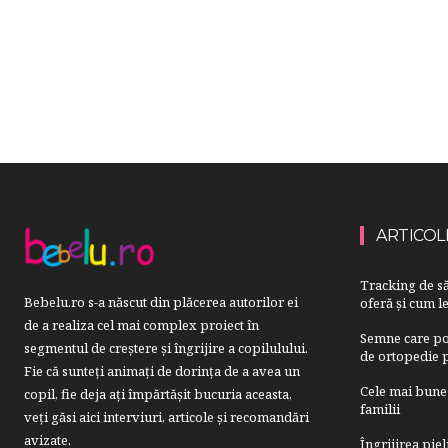
ARTICOL
Tracking de să
Bebelu.ro s-a născut din plăcerea autorilor ei
oferă și cum le
de a realiza cel mai complex proiect în
Semne care pot
segmentul de creştere şi îngrijire a copilulului.
de ortopedie p
Fie că sunteţi animaţi de dorinţa de a avea un
Cele mai bune 
copil, fie deja aţi împărtăşit bucuria aceasta,
familii
veți găsi aici interviuri, articole şi recomandări
avizate.
Îngrijirea pie