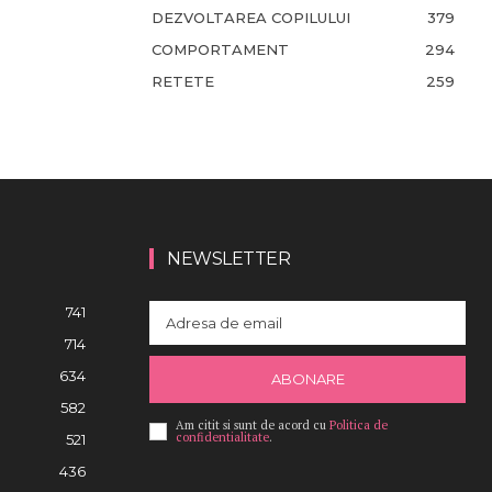
DEZVOLTAREA COPILULUI
379
COMPORTAMENT
294
RETETE
259
NEWSLETTER
741
714
634
ABONARE
582
Am citit si sunt de acord cu
Politica de
confidentialitate
.
521
436