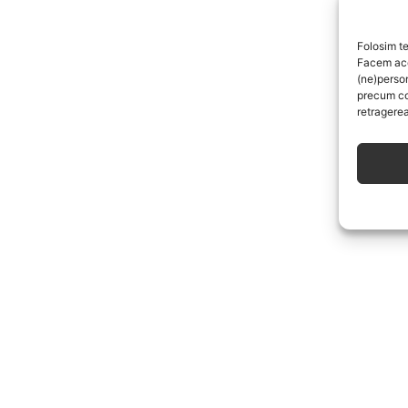
Folosim te
Facem aces
(ne)perso
precum co
retragerea