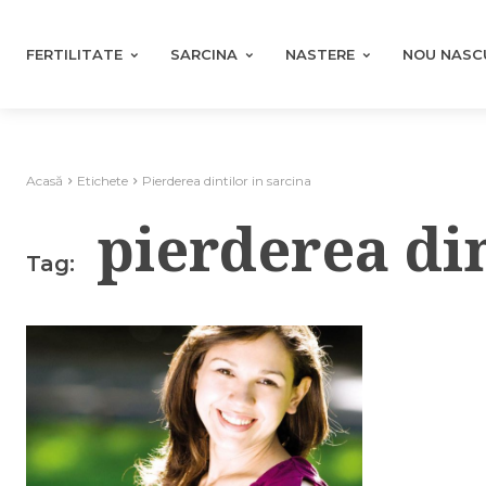
FERTILITATE
SARCINA
NASTERE
NOU NASC
Acasă
Etichete
Pierderea dintilor in sarcina
pierderea din
Tag: