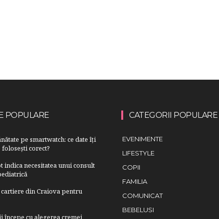
E POPULARE
CATEGORII POPULARE
nătate pe smartwatch: ce date îți
EVENIMENTE
 folosești corect?
LIFESTYLE
 indica necesitatea unui consult
COPII
ediatrică
FAMILIA
cartiere din Craiova pentru
COMUNICAT
BEBELUSI
lii începe cu alegerea cremei