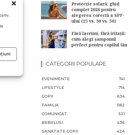
Protecție solară: ghid
complet 2026 pentru
alegerea corectă a SPF-
zitiv.
ului (15 vs. 30 vs. 50)
te
u
Fără lacrimi, fără iritații:
cum alegi șamponul
perfect pentru copilul tău
țiuni
CATEGORII POPULARE
EVENIMENTE
741
LIFESTYLE
714
COPII
634
FAMILIA
582
COMUNICAT
521
BEBELUSI
436
SANATATE COPII
424