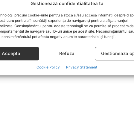
Gestionează confidențialitatea ta
hnologii precum cookie-urile pentru a stoca și/sau accesa informații despre dispo
t lucru pentru a îmbunătăți experiența de navigare și pentru a afișa anunțuri
nalizate. Consimțământul pentru aceste tehnologii ne va permite să procesăm da
mportamentul de navigare sau ID-uri unice pe acest site. Neconsimțământul sa
 consimțământului pot afecta negativ anumite caracteristici și funcții.
Acceptă
Refuză
Gestionează op
Cookie Policy
Privacy Statement