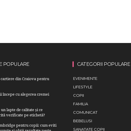
E POPULARE
CATEGORII POPULARE
cartiere din Craiova pentru
EVENIMENTE
LIFESTYLE
lii începe cu alegerea cremei
COPII
FAMILIA
n lapte de calitate și ce
COMUNICAT
ită verificate pe etichetă?
BEBELUSI
bridge pentru copii: cum eviti
SANATATE COPII
uncte si obtii rezultate peste