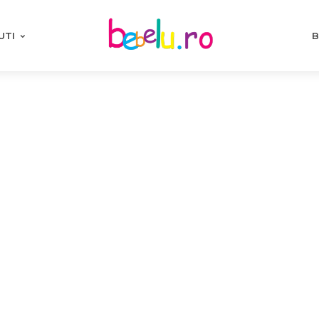
UTI
B