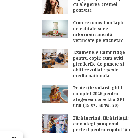
cu alegerea cremei
potrivite
Cum recunoști un lapte
de calitate și ce
informații merită
verificate pe etichetă?
Examenele Cambridge
pentru copii: cum eviti
pierderile de puncte si
obtii rezultate peste
media nationala
Protecție solară: ghid
complet 2026 pentru
alegerea corectă a SPF-
ului (15 vs. 30 vs. 50)
Fără lacrimi, fără iritații:
cum alegi șamponul
perfect pentru copilul tău