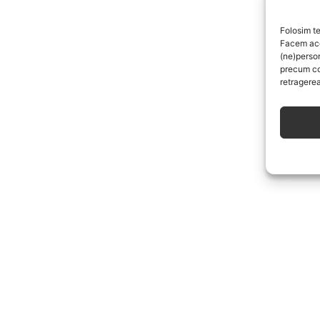
Folosim te
Facem aces
(ne)perso
precum co
retragerea