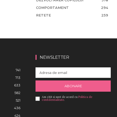
DEZVOLTAREA COPILULUI
378
COMPORTAMENT
294
RETETE
259
NEWSLETTER
741
713
633
ABONARE
582
Am citit si sunt de acord cu
Politica de
confidentialitate
.
521
436
424