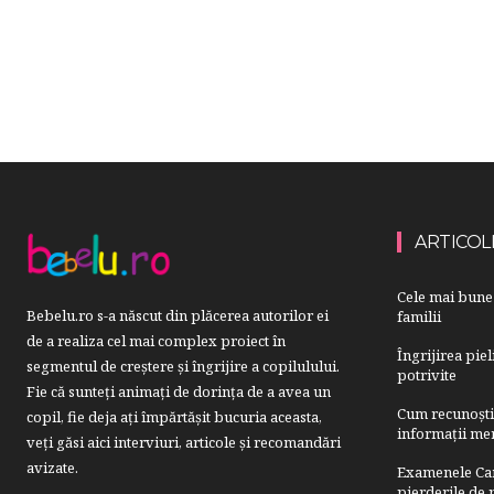
ARTICOL
Cele mai bune 
Bebelu.ro s-a născut din plăcerea autorilor ei
familii
de a realiza cel mai complex proiect în
Îngrijirea pie
segmentul de creştere şi îngrijire a copilulului.
potrivite
Fie că sunteţi animaţi de dorinţa de a avea un
Cum recunoști u
copil, fie deja aţi împărtăşit bucuria aceasta,
informații mer
veți găsi aici interviuri, articole şi recomandări
avizate.
Examenele Cam
pierderile de p