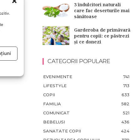
3 îndulcitori naturali
care fac deserturile mai
zitiv.
sănătoase
te
Garderoba de primăvară
u
pentru copii: ce păstrezi
și ce donezi
țiuni
CATEGORII POPULARE
EVENIMENTE
741
LIFESTYLE
713
COPII
633
FAMILIA
582
COMUNICAT
521
BEBELUSI
436
SANATATE COPII
424