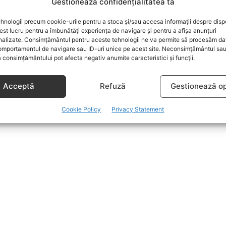
Gestionează confidențialitatea ta
hnologii precum cookie-urile pentru a stoca și/sau accesa informații despre dispo
t lucru pentru a îmbunătăți experiența de navigare și pentru a afișa anunțuri
nalizate. Consimțământul pentru aceste tehnologii ne va permite să procesăm da
mportamentul de navigare sau ID-uri unice pe acest site. Neconsimțământul sa
 consimțământului pot afecta negativ anumite caracteristici și funcții.
Acceptă
Refuză
Gestionează op
Cookie Policy
Privacy Statement