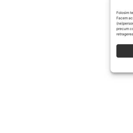
Folosim te
Facem aces
(ne)perso
precum co
retragerea