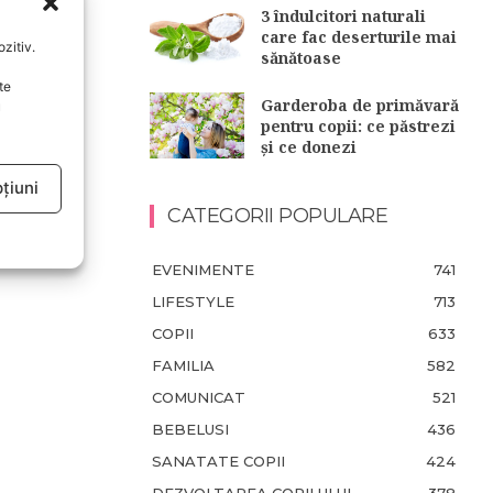
3 îndulcitori naturali
care fac deserturile mai
zitiv.
sănătoase
te
Garderoba de primăvară
u
pentru copii: ce păstrezi
și ce donezi
țiuni
CATEGORII POPULARE
EVENIMENTE
741
LIFESTYLE
713
COPII
633
FAMILIA
582
COMUNICAT
521
BEBELUSI
436
SANATATE COPII
424