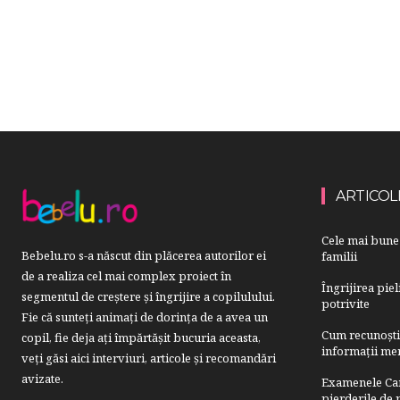
ARTICOL
Cele mai bune 
Bebelu.ro s-a născut din plăcerea autorilor ei
familii
de a realiza cel mai complex proiect în
Îngrijirea pie
segmentul de creştere şi îngrijire a copilulului.
potrivite
Fie că sunteţi animaţi de dorinţa de a avea un
Cum recunoști u
copil, fie deja aţi împărtăşit bucuria aceasta,
informații mer
veți găsi aici interviuri, articole şi recomandări
avizate.
Examenele Cam
pierderile de p