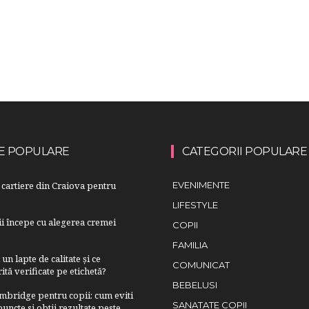
E POPULARE
CATEGORII POPULARE
cartiere din Craiova pentru
EVENIMENTE
LIFESTYLE
lii începe cu alegerea cremei
COPII
FAMILIA
n lapte de calitate și ce
COMUNICAT
ită verificate pe etichetă?
BEBELUSI
bridge pentru copii: cum eviti
SANATATE COPII
uncte si obtii rezultate peste