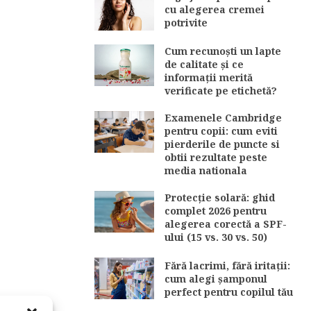
cu alegerea cremei
potrivite
Cum recunoști un lapte
de calitate și ce
informații merită
verificate pe etichetă?
Examenele Cambridge
pentru copii: cum eviti
pierderile de puncte si
obtii rezultate peste
media nationala
Protecție solară: ghid
complet 2026 pentru
alegerea corectă a SPF-
ului (15 vs. 30 vs. 50)
Fără lacrimi, fără iritații:
cum alegi șamponul
perfect pentru copilul tău