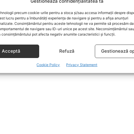
Gestionează confidențialitatea ta
hnologii precum cookie-urile pentru a stoca și/sau accesa informații despre dispo
t lucru pentru a îmbunătăți experiența de navigare și pentru a afișa anunțuri
nalizate. Consimțământul pentru aceste tehnologii ne va permite să procesăm da
mportamentul de navigare sau ID-uri unice pe acest site. Neconsimțământul sa
 consimțământului pot afecta negativ anumite caracteristici și funcții.
Acceptă
Refuză
Gestionează op
Cookie Policy
Privacy Statement