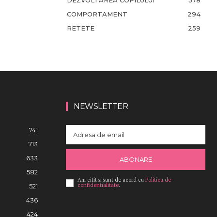
DEZVOLTAREA COPILULUI
378
COMPORTAMENT
294
RETETE
259
NEWSLETTER
741
713
633
ABONARE
582
Am citit si sunt de acord cu
Politica de
confidentialitate
.
521
436
424