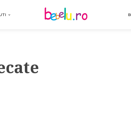
UTI
B
ecate