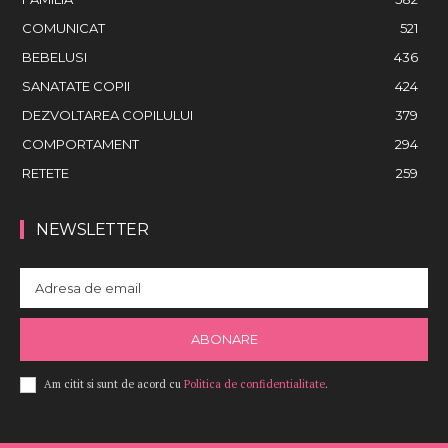
COMUNICAT
521
BEBELUSI
436
SANATATE COPII
424
DEZVOLTAREA COPILULUI
379
COMPORTAMENT
294
RETETE
259
NEWSLETTER
ABONARE
Am citit si sunt de acord cu
Politica de confidentialitate
.