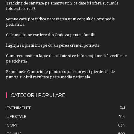
Tracking de sănătate pe smartwatch: ce date îți oferă și cum le
folosești corect?
Semne care pot indica necesitatea unui consult de ortopedie
pediatrică
Cele mai bune cartiere din Craiova pentru familii
Îngrijirea pielii începe cu alegerea cremei potrivite
Cum recunoști un lapte de calitate și ce informații merită verificate
pe etichetă?
Examenele Cambridge pentru copii: cum eviti pierderile de
puncte si obtii rezultate peste media nationala
CATEGORII POPULARE
EVENIMENTE
741
LIFESTYLE
714
COPII
634
FAMILIA
582