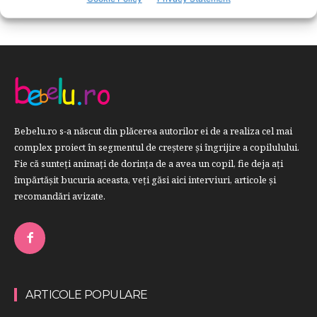
Bebelu.ro s-a născut din plăcerea autorilor ei de a realiza cel mai
complex proiect în segmentul de creştere şi îngrijire a copilulului.
Fie că sunteţi animaţi de dorinţa de a avea un copil, fie deja aţi
împărtăşit bucuria aceasta, veți găsi aici interviuri, articole şi
recomandări avizate.
ARTICOLE POPULARE