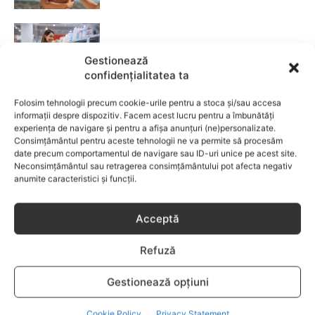
Fără lacrimi, fără iritații: cum alegi
șamponul perfect pentru copilul tău
Gestionează
confidențialitatea ta
CATEGORII POPULARE
Folosim tehnologii precum cookie-urile pentru a stoca și/sau accesa
informații despre dispozitiv. Facem acest lucru pentru a îmbunătăți
EVENIMENTE
741
experiența de navigare și pentru a afișa anunțuri (ne)personalizate.
Consimțământul pentru aceste tehnologii ne va permite să procesăm
LIFESTYLE
714
date precum comportamentul de navigare sau ID-uri unice pe acest site.
COPII
634
Neconsimțământul sau retragerea consimțământului pot afecta negativ
anumite caracteristici și funcții.
FAMILIA
582
COMUNICAT
521
Acceptă
BEBELUSI
436
SANATATE COPII
424
Refuză
DEZVOLTAREA COPILULUI
379
Gestionează opțiuni
COMPORTAMENT
294
RETETE
259
Cookie Policy
Privacy Statement