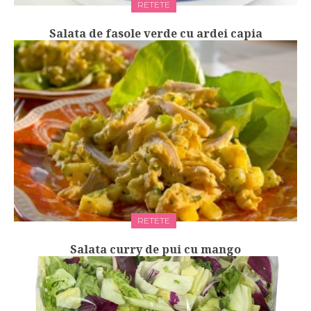
RETETE
Salata de fasole verde cu ardei capia
RETETE
Salata curry de pui cu mango