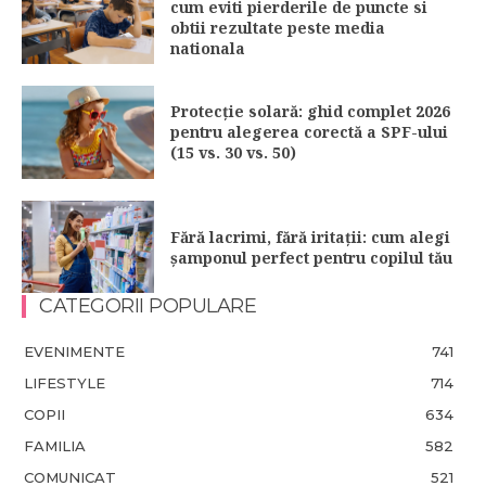
cum eviti pierderile de puncte si
obtii rezultate peste media
nationala
Protecție solară: ghid complet 2026
pentru alegerea corectă a SPF-ului
(15 vs. 30 vs. 50)
Fără lacrimi, fără iritații: cum alegi
șamponul perfect pentru copilul tău
CATEGORII POPULARE
EVENIMENTE
741
LIFESTYLE
714
COPII
634
FAMILIA
582
COMUNICAT
521