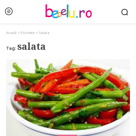
Acasă
Etichete
Salata
salata
Tag: