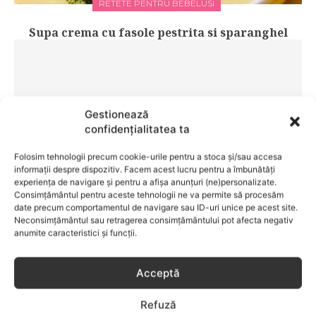
RETETE PENTRU BEBELUSI
Supa crema cu fasole pestrita si sparanghel
Gestionează
confidențialitatea ta
Folosim tehnologii precum cookie-urile pentru a stoca și/sau accesa
informații despre dispozitiv. Facem acest lucru pentru a îmbunătăți
experiența de navigare și pentru a afișa anunțuri (ne)personalizate.
Consimțământul pentru aceste tehnologii ne va permite să procesăm
date precum comportamentul de navigare sau ID-uri unice pe acest site.
Neconsimțământul sau retragerea consimțământului pot afecta negativ
EVENIMENTE
anumite caracteristici și funcții.
RIO Mare Insalatissime Pasta e Tonno, o nou
salata gustoasa si usoara
Acceptă
Refuză