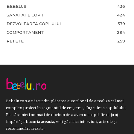
BEBELUSI
436
SANATATE COPII
424
DEZVOLTAREA COPILULUI
379
COMPORTAMENT
294
RETETE
259
Bebelu.ro s-a născut din plăcerea autorilor ei de a realiza cel mai
complex proiect în segmentul de creştere şi îngrijire a copilulului.
Fie că sunteţi animaţi de dorinţa de a avea un copil, fie deja aţi
împărtăşit bucuria aceasta, veți găsi aici interviuri, articole şi
recomandări avizate.