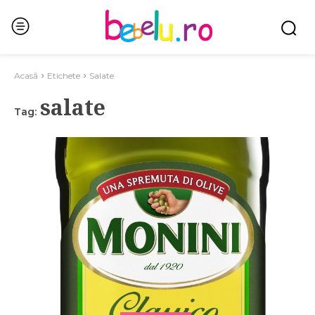
Acasă
Etichete
Salate
salate
Tag: