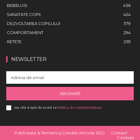
BEBELUSI
436
SANATATE COPII
424
DEZVOLTAREA COPILULUI
379
COMPORTAMENT
294
RETETE
259
NEWSLETTER
ABONARE
Am citit si sunt de acord cu
Politica de confidentialitate
.
Publicitate & Termeni și Condiții Articole SEO
Contact
Cookies