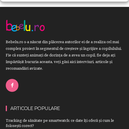
Bebelu.ro s-a născut din plăcerea autorilor ei de a realiza cel mai
complex proiect în segmentul de creştere şi îngrijire a copilulului.
Fie că sunteţi animaţi de dorinţa de a avea un copil, fie deja aţi
împărtăşit bucuria aceasta, veți găsi aici interviuri, articole şi
recomandări avizate.
ARTICOLE POPULARE
Tracking de sănătate pe smartwatch: ce date îți oferă și cum le
folosești corect?