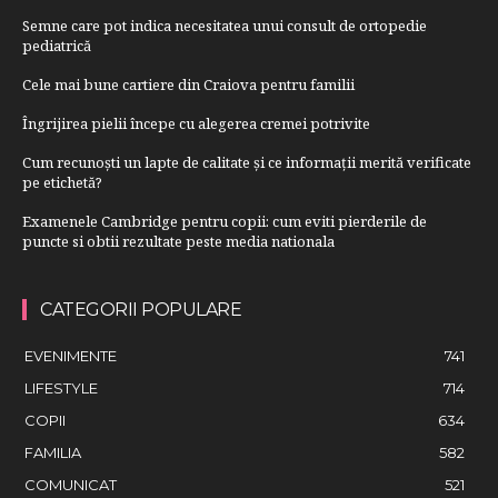
Semne care pot indica necesitatea unui consult de ortopedie
pediatrică
Cele mai bune cartiere din Craiova pentru familii
Îngrijirea pielii începe cu alegerea cremei potrivite
Cum recunoști un lapte de calitate și ce informații merită verificate
pe etichetă?
Examenele Cambridge pentru copii: cum eviti pierderile de
puncte si obtii rezultate peste media nationala
CATEGORII POPULARE
EVENIMENTE
741
LIFESTYLE
714
COPII
634
FAMILIA
582
COMUNICAT
521