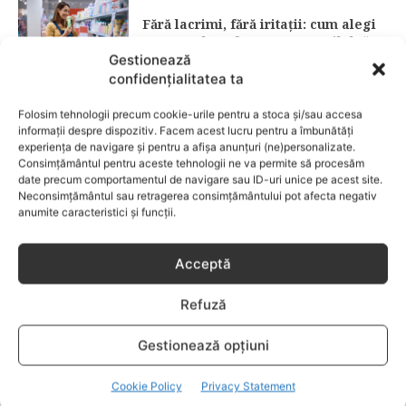
Fără lacrimi, fără iritații: cum alegi
șamponul perfect pentru copilul tău
Gestionează
confidențialitatea ta
CATEGORII POPULARE
Folosim tehnologii precum cookie-urile pentru a stoca și/sau accesa
EVENIMENTE
741
informații despre dispozitiv. Facem acest lucru pentru a îmbunătăți
LIFESTYLE
714
experiența de navigare și pentru a afișa anunțuri (ne)personalizate.
Consimțământul pentru aceste tehnologii ne va permite să procesăm
COPII
634
date precum comportamentul de navigare sau ID-uri unice pe acest site.
Neconsimțământul sau retragerea consimțământului pot afecta negativ
FAMILIA
582
anumite caracteristici și funcții.
COMUNICAT
521
BEBELUSI
436
Acceptă
SANATATE COPII
424
Refuză
DEZVOLTAREA COPILULUI
379
COMPORTAMENT
294
Gestionează opțiuni
RETETE
259
Cookie Policy
Privacy Statement