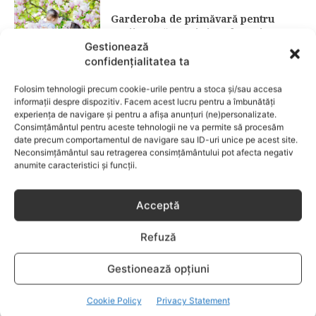
Garderoba de primăvară pentru
copii: ce păstrezi și ce donezi
Gestionează
confidențialitatea ta
CATEGORII POPULARE
Folosim tehnologii precum cookie-urile pentru a stoca și/sau accesa
EVENIMENTE
741
informații despre dispozitiv. Facem acest lucru pentru a îmbunătăți
LIFESTYLE
713
experiența de navigare și pentru a afișa anunțuri (ne)personalizate.
Consimțământul pentru aceste tehnologii ne va permite să procesăm
COPII
633
date precum comportamentul de navigare sau ID-uri unice pe acest site.
Neconsimțământul sau retragerea consimțământului pot afecta negativ
FAMILIA
582
anumite caracteristici și funcții.
COMUNICAT
521
BEBELUSI
436
Acceptă
SANATATE COPII
424
Refuză
DEZVOLTAREA COPILULUI
378
COMPORTAMENT
294
Gestionează opțiuni
RETETE
259
Cookie Policy
Privacy Statement