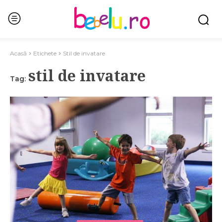
Acasă
Etichete
Stil de invatare
stil de invatare
Tag: