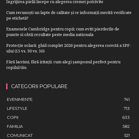
Îngrijirea pielii începe cu alegerea cremei potrivite
Cum recunoști un lapte de calitate și ce informații merită verificate
pe etichetă?
Examenele Cambridge pentru copii: cum eviti pierderile de
puncte si obtii rezultate peste media nationala
Protecție solară: ghid complet 2026 pentru alegerea corectă a SPF-
ului (15 vs. 30 vs. 50)
Fără lacrimi, fără iritații: cum alegi șamponul perfect pentru
copilul tău
CATEGORII POPULARE
EVENIMENTE
741
LIFESTYLE
713
COPII
633
FAMILIA
582
COMUNICAT
521