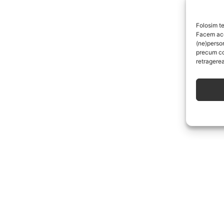
Folosim te
Facem aces
(ne)perso
precum co
retragerea