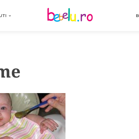
UTI
B
ume