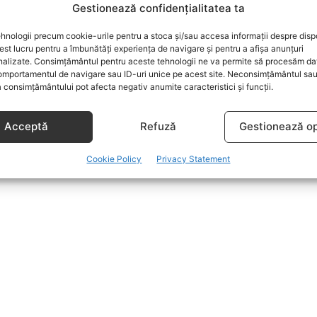
Gestionează confidențialitatea ta
hnologii precum cookie-urile pentru a stoca și/sau accesa informații despre dispo
t lucru pentru a îmbunătăți experiența de navigare și pentru a afișa anunțuri
nalizate. Consimțământul pentru aceste tehnologii ne va permite să procesăm da
mportamentul de navigare sau ID-uri unice pe acest site. Neconsimțământul sa
 consimțământului pot afecta negativ anumite caracteristici și funcții.
Acceptă
Refuză
Gestionează op
Cookie Policy
Privacy Statement