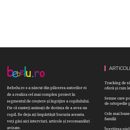
ARTICOL
Tracking de să
Bebelu.ro s-a născut din plăcerea autorilor ei
oferă și cum le
de a realiza cel mai complex proiect în
Semne care pot
segmentul de creştere şi îngrijire a copilulului.
de ortopedie p
Fie că sunteţi animaţi de dorinţa de a avea un
Cele mai bune 
copil, fie deja aţi împărtăşit bucuria aceasta,
familii
veți găsi aici interviuri, articole şi recomandări
avizate.
Îngrijirea pie