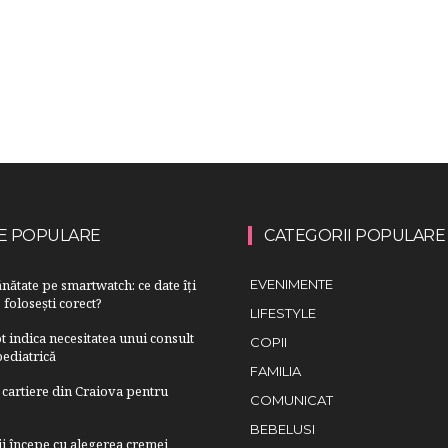
E POPULARE
CATEGORII POPULARE
nătate pe smartwatch: ce date îți
EVENIMENTE
 folosești corect?
LIFESTYLE
 indica necesitatea unui consult
COPII
ediatrică
FAMILIA
cartiere din Craiova pentru
COMUNICAT
BEBELUSI
lii începe cu alegerea cremei