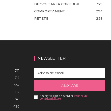
DEZVOLTAREA COPILULUI
379
COMPORTAMENT
294
RETETE
259
NEWSLETTER
741
714
634
ABONARE
582
Am citit si sunt de acord cu
Politica de
confidentialitate
.
521
436