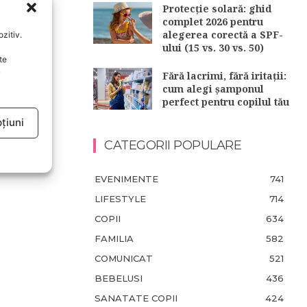
Protecție solară: ghid
complet 2026 pentru
alegerea corectă a SPF-
zitiv.
ului (15 vs. 30 vs. 50)
te
u
Fără lacrimi, fără iritații:
cum alegi șamponul
perfect pentru copilul tău
țiuni
CATEGORII POPULARE
EVENIMENTE
741
LIFESTYLE
714
COPII
634
FAMILIA
582
COMUNICAT
521
BEBELUSI
436
SANATATE COPII
424