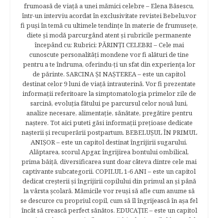
frumoasă de viață a unei mămici celebre – Elena Băsescu,
într-un interviu acordat în exclusivitate revistei Bebelu,vor
fi puşi în temă cu ultimele tendinţe în materie de frumuseţe,
diete şi modă parcurgând atent şi rubricile permanente
începând cu: Rubrici: PĂRINŢI CELEBRI – Cele mai
cunoscute personalităţi mondene vor fi alături de tine
pentru a te îndruma, oferindu-ţi un sfat din experienţa lor
de părinte. SARCINA ŞI NAŞTEREA – este un capitol
destinat celor 9 luni de viaţă intrauterină. Vor fi prezentate
informaţii referitoare la simptomatologia primelor zile de
sarcină, evoluţia fătului pe parcursul celor nouă luni,
analize necesare, alimentaţie, sănătate, pregătire pentru
naştere. Tot aici puteti găsi informaţii preţioase dedicate
naşterii şi recuperării postpartum. BEBELUŞUL ÎN PRIMUL
ANIŞOR – este un capitol destinat îngrijirii sugarului.
Alăptarea, scorul Apgar, îngrijirea bontului ombilical,
prima băiţă, diversificarea sunt doar câteva dintre cele mai
captivante subcategorii. COPILUL 1-6 ANI – este un capitol
dedicat creşterii şi îngrijirii copilului din primul an şi până
la vârsta şcolară. Mămicile vor reuşi să afle cum anume să
se descurce cu propriul copil, cum să îl îngrijească în aşa fel
încât să crească perfect sănătos. EDUCAŢIE – este un capitol