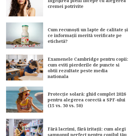
Îngrijirea pielii începe cu alegerea
cremei potrivite
Cum recunoști un lapte de calitate și
ce informații merită verificate pe
etichetă?
Examenele Cambridge pentru copii:
cum eviti pierderile de puncte si
obtii rezultate peste media
nationala
Protecție solară: ghid complet 2026
pentru alegerea corectă a SPF-ului
(15 vs. 30 vs. 50)
Fără lacrimi, fără iritații: cum alegi
șamponul perfect pentru copilul tău