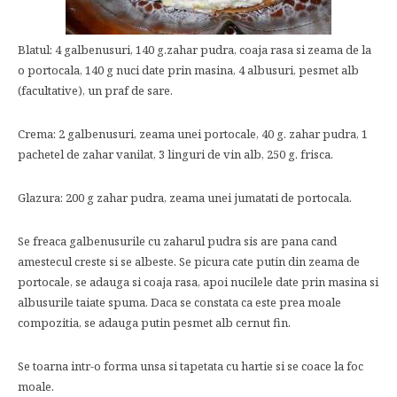
Blatul: 4 galbenusuri, 140 g.zahar pudra, coaja rasa si zeama de la
o portocala, 140 g nuci date prin masina, 4 albusuri, pesmet alb
(facultative), un praf de sare.
Crema: 2 galbenusuri, zeama unei portocale, 40 g. zahar pudra, 1
pachetel de zahar vanilat, 3 linguri de vin alb, 250 g. frisca.
Glazura: 200 g zahar pudra, zeama unei jumatati de portocala.
Se freaca galbenusurile cu zaharul pudra sis are pana cand
amestecul creste si se albeste. Se picura cate putin din zeama de
portocale, se adauga si coaja rasa, apoi nucilele date prin masina si
albusurile taiate spuma. Daca se constata ca este prea moale
compozitia, se adauga putin pesmet alb cernut fin.
Se toarna intr-o forma unsa si tapetata cu hartie si se coace la foc
moale.