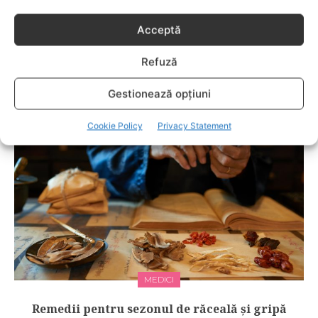
Acceptă
LIFESTYLE
Refuză
Rețetă de boeuf de Anul Nou
Gestionează opțiuni
Cookie Policy
Privacy Statement
MEDICI
Remedii pentru sezonul de răceală și gripă