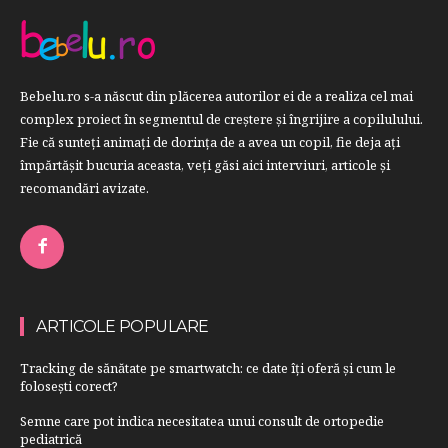
Bebelu.ro s-a născut din plăcerea autorilor ei de a realiza cel mai
complex proiect în segmentul de creştere şi îngrijire a copilulului.
Fie că sunteţi animaţi de dorinţa de a avea un copil, fie deja aţi
împărtăşit bucuria aceasta, veți găsi aici interviuri, articole şi
recomandări avizate.
ARTICOLE POPULARE
Tracking de sănătate pe smartwatch: ce date îți oferă și cum le
folosești corect?
Semne care pot indica necesitatea unui consult de ortopedie
pediatrică