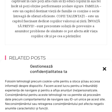
captivant în care poţi afla cum să îţi educi copilul în aşa fel
încât să poţi obţine performanţe şcolare sigure. FAMILIA –
este un capitol destinat vieţii de familie ce conţine o serie
întreagă de sfaturi eficiente. COPII TALENTAŢI – este un
capitol fascinant dedicat copiilor valoroși ai țării. ÎNVAŢĂ
SĂ PREVII! –sunt prezentate soluţii de prevenire a
anumitor probleme de sănătate ce pot afecta atât viaţa
copiilor, cât şi pe cea a părinţilor.
RELATED POSTS
Gestionează
confidențialitatea ta
Folosim tehnologii precum cookie-urile pentru a stoca și/sau accesa
informații despre dispozitiv. Facem acest lucru pentru a îmbunătăți
experiența de navigare și pentru a afișa anunțuri (ne)personalizate.
Consimțământul pentru aceste tehnologii ne va permite să procesăm
date precum comportamentul de navigare sau ID-uri unice pe acest site.
Neconsimțământul sau retragerea consimțământului pot afecta negativ
anumite caracteristici și funcții.