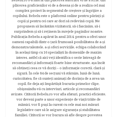
Bebelu.ro s-a născut din plăcerea autorilor ei de a scrie, din
plăcerea graficienilor ei de a desena şi de a realiza cel mai
complex proiect în segmentul de creştere şi îngrijire a
copilului. Bebelu este o plaformă online pentru părinţi şi
copii şi pentru cei care ar dori să redevină copii. Ne
propunem să încântăm vizitatorii, să-i fascinăm, să-i
surprindem şi să-i reţinem în mrejele paginilor noastre.​
Publicația Bebelu a apărut în anul 2014, pentru a oferi unor
oameni capabili dintr-o ţară frumoasă posibilitatea de a-şi
demonstra talentele, a-şi oferi serviciile, echipa colaborând
în acelaşi timp cu 16 specialişti în domeniile de maxim
interes, astfel că aici veţi identifica o serie întreagă de
recomandări şi informaţii foarte bine structurate, aşa încât
să obtineţi ceea ce vă doriţi – o informaţie corectă, clară şi
sigură. În cele 84 de secțuni vă stârnim, lună de lună,
curiozitatea, fie că sunteţi animaţi de dorinţa de a avea un
copil, fie deja aţi împărtăşit bucuria primelor clipe,
obişnuindu-vă cu interviuri, articole şi recomandări
avizate. Cititorii Bebelu.ro vor afla sfaturi, practici eficiente,
vor deveni parte a unor experienţe de viaţă trăite de
mămici, vor fi puşi la curent cu cele mai noi măsuri
legislative care să le asigure siguranţa şi stabilitatea
familiei. Cititorii se vor bucura să afle despre povestea