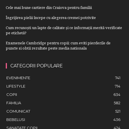
Cele mai bune cartiere din Craiova pentru familii
Îngrijirea pielii începe cu alegerea cremei potrivite
Cum recunoști un lapte de calitate și ce informații merită verificate
pe etichetă?
Examenele Cambridge pentru copii: cum eviti pierderile de
puncte si obtii rezultate peste media nationala
CATEGORII POPULARE
EVENIMENTE
741
LIFESTYLE
714
COPII
634
FAMILIA
582
COMUNICAT
521
BEBELUSI
436
SANATATE COPII
424