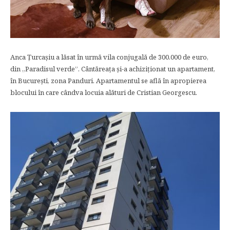
Anca Țurcașiu a lăsat în urmă vila conjugală de 300.000 de euro,
din „Paradisul verde”. Cântăreața și-a achiziționat un apartament,
în București, zona Panduri. Apartamentul se află în apropierea
blocului în care cândva locuia alături de Cristian Georgescu.