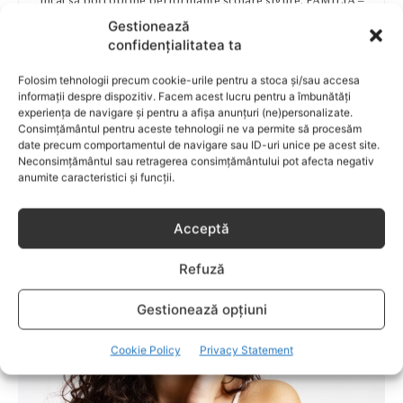
încât să poţi obţine performanţe şcolare sigure. FAMILIA –
este un capitol destinat vieţii de familie ce conţine o serie
Gestionează
întreagă de sfaturi eficiente. COPII TALENTAŢI – este un
confidențialitatea ta
capitol fascinant dedicat copiilor valoroși ai țării. ÎNVAŢĂ
SĂ PREVII! –sunt prezentate soluţii de prevenire a
Folosim tehnologii precum cookie-urile pentru a stoca și/sau accesa
anumitor probleme de sănătate ce pot afecta atât viaţa
informații despre dispozitiv. Facem acest lucru pentru a îmbunătăți
copiilor, cât şi pe cea a părinţilor.
experiența de navigare și pentru a afișa anunțuri (ne)personalizate.
Consimțământul pentru aceste tehnologii ne va permite să procesăm
date precum comportamentul de navigare sau ID-uri unice pe acest site.
Neconsimțământul sau retragerea consimțământului pot afecta negativ
anumite caracteristici și funcții.
RELATED POSTS
Acceptă
Refuză
Gestionează opțiuni
Cookie Policy
Privacy Statement