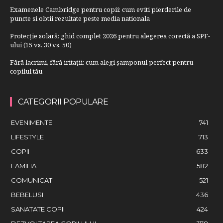
Examenele Cambridge pentru copii: cum eviti pierderile de
puncte si obtii rezultate peste media nationala
Protecție solară: ghid complet 2026 pentru alegerea corectă a SPF-
ului (15 vs. 30 vs. 50)
Fără lacrimi, fără iritații: cum alegi șamponul perfect pentru
copilul tău
CATEGORII POPULARE
EVENIMENTE
741
LIFESTYLE
713
COPII
633
FAMILIA
582
COMUNICAT
521
BEBELUSI
436
SANATATE COPII
424