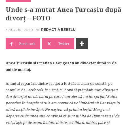
Unde s-a mutat Anca Țurcașiu după
divorț – FOTO
3 AUGUST 2020
BY
REDACTIA BEBELU
Facebook
Twitter
Anca Țurcașiu și Cristian Georgescu au divorțat după 22 de
ani de mariaj.
Anunțul separării dintre cei doi a fost făcut chiar de solistă, pe
contul ei de Facebook, în urmă cu două săptămâni:
”Am divorțat!
Am divorțat de bărbatul pe care l-am ales să-mi fie sprijin! Suflet
pereche! În brațele căruia am crezut că voi îmbătrâni! Dar viața îți
oferă lecții de învățat! Ne naștem să primim lecții! Merg mai
departe cu fruntea sus, convinsă că sunt iubită de Dumnezeu și de
voi și aștept de acum înainte liniște, echilibru, iubire, pace și