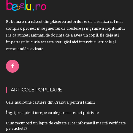
Bebelu.ro s-a născut din plăcerea autorilor ei de a realiza cel mai
complex proiect în segmentul de creştere şi îngrijire a copilulului.
Fie că sunteţi animaţi de dorinţa de a avea un copil, fie deja aţi
împărtăşit bucuria aceasta, veți găsi aici interviuri, articole şi
recomandări avizate.
ARTICOLE POPULARE
Cele mai bune cartiere din Craiova pentru familii
Îngrijirea pielii începe cu alegerea cremei potrivite
Cum recunoști un lapte de calitate și ce informații merită verificate
pe etichetă?