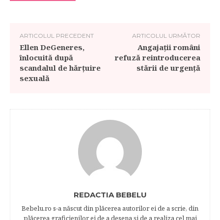
ARTICOLUL PRECEDENT
ARTICOLUL URMĂTOR
Ellen DeGeneres,
Angajații români
înlocuită după
refuză reintroducerea
scandalul de hărţuire
stării de urgență
sexuală
REDACTIA BEBELU
Bebelu.ro s-a născut din plăcerea autorilor ei de a scrie, din
plăcerea graficienilor ei de a desena şi de a realiza cel mai