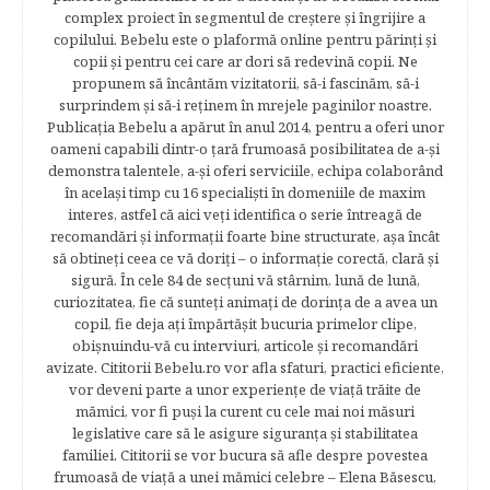
complex proiect în segmentul de creştere şi îngrijire a
copilului. Bebelu este o plaformă online pentru părinţi şi
copii şi pentru cei care ar dori să redevină copii. Ne
propunem să încântăm vizitatorii, să-i fascinăm, să-i
surprindem şi să-i reţinem în mrejele paginilor noastre.​
Publicația Bebelu a apărut în anul 2014, pentru a oferi unor
oameni capabili dintr-o ţară frumoasă posibilitatea de a-şi
demonstra talentele, a-şi oferi serviciile, echipa colaborând
în acelaşi timp cu 16 specialişti în domeniile de maxim
interes, astfel că aici veţi identifica o serie întreagă de
recomandări şi informaţii foarte bine structurate, aşa încât
să obtineţi ceea ce vă doriţi – o informaţie corectă, clară şi
sigură. În cele 84 de secțuni vă stârnim, lună de lună,
curiozitatea, fie că sunteţi animaţi de dorinţa de a avea un
copil, fie deja aţi împărtăşit bucuria primelor clipe,
obişnuindu-vă cu interviuri, articole şi recomandări
avizate. Cititorii Bebelu.ro vor afla sfaturi, practici eficiente,
vor deveni parte a unor experienţe de viaţă trăite de
mămici, vor fi puşi la curent cu cele mai noi măsuri
legislative care să le asigure siguranţa şi stabilitatea
familiei. Cititorii se vor bucura să afle despre povestea
frumoasă de viață a unei mămici celebre – Elena Băsescu,