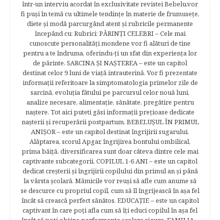
într-un interviu acordat în exclusivitate revistei Bebelu,vor
fi puşi în temă cu ultimele tendinţe în materie de frumuseţe,
diete şi modă parcurgând atent şi rubricile permanente
începând cu: Rubrici: PĂRINŢI CELEBRI – Cele mai
cunoscute personalităţi mondene vor fi alături de tine
pentru a te îndruma, oferindu-ţi un sfat din experienţa lor
de părinte. SARCINA ŞI NAŞTEREA – este un capitol
destinat celor 9 luni de viaţă intrauterină. Vor fi prezentate
informaţii referitoare la simptomatologia primelor zile de
sarcină, evoluţia fătului pe parcursul celor nouă luni,
analize necesare, alimentaţie, sănătate, pregătire pentru
naştere. Tot aici puteti găsi informaţii preţioase dedicate
naşterii şi recuperării postpartum. BEBELUŞUL ÎN PRIMUL
ANIŞOR – este un capitol destinat îngrijirii sugarului.
Alăptarea, scorul Apgar, îngrijirea bontului ombilical,
prima băiţă, diversificarea sunt doar câteva dintre cele mai
captivante subcategorii. COPILUL 1-6 ANI – este un capitol
dedicat creşterii şi îngrijirii copilului din primul an şi până
la vârsta şcolară. Mămicile vor reuşi să afle cum anume să
se descurce cu propriul copil, cum să îl îngrijească în aşa fel
încât să crească perfect sănătos. EDUCAŢIE – este un capitol
captivant în care poţi afla cum să îţi educi copilul în aşa fel