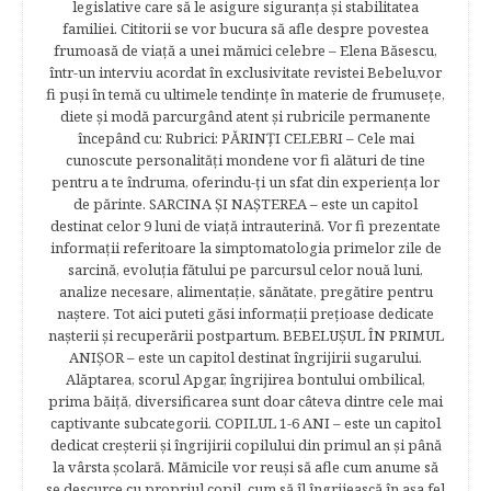
legislative care să le asigure siguranţa şi stabilitatea
familiei. Cititorii se vor bucura să afle despre povestea
frumoasă de viață a unei mămici celebre – Elena Băsescu,
într-un interviu acordat în exclusivitate revistei Bebelu,vor
fi puşi în temă cu ultimele tendinţe în materie de frumuseţe,
diete şi modă parcurgând atent şi rubricile permanente
începând cu: Rubrici: PĂRINŢI CELEBRI – Cele mai
cunoscute personalităţi mondene vor fi alături de tine
pentru a te îndruma, oferindu-ţi un sfat din experienţa lor
de părinte. SARCINA ŞI NAŞTEREA – este un capitol
destinat celor 9 luni de viaţă intrauterină. Vor fi prezentate
informaţii referitoare la simptomatologia primelor zile de
sarcină, evoluţia fătului pe parcursul celor nouă luni,
analize necesare, alimentaţie, sănătate, pregătire pentru
naştere. Tot aici puteti găsi informaţii preţioase dedicate
naşterii şi recuperării postpartum. BEBELUŞUL ÎN PRIMUL
ANIŞOR – este un capitol destinat îngrijirii sugarului.
Alăptarea, scorul Apgar, îngrijirea bontului ombilical,
prima băiţă, diversificarea sunt doar câteva dintre cele mai
captivante subcategorii. COPILUL 1-6 ANI – este un capitol
dedicat creşterii şi îngrijirii copilului din primul an şi până
la vârsta şcolară. Mămicile vor reuşi să afle cum anume să
se descurce cu propriul copil, cum să îl îngrijească în aşa fel