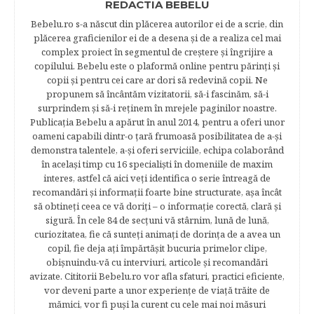
REDACTIA BEBELU
Bebelu.ro s-a născut din plăcerea autorilor ei de a scrie, din
plăcerea graficienilor ei de a desena şi de a realiza cel mai
complex proiect în segmentul de creştere şi îngrijire a
copilului. Bebelu este o plaformă online pentru părinţi şi
copii şi pentru cei care ar dori să redevină copii. Ne
propunem să încântăm vizitatorii, să-i fascinăm, să-i
surprindem şi să-i reţinem în mrejele paginilor noastre.​
Publicația Bebelu a apărut în anul 2014, pentru a oferi unor
oameni capabili dintr-o ţară frumoasă posibilitatea de a-şi
demonstra talentele, a-şi oferi serviciile, echipa colaborând
în acelaşi timp cu 16 specialişti în domeniile de maxim
interes, astfel că aici veţi identifica o serie întreagă de
recomandări şi informaţii foarte bine structurate, aşa încât
să obtineţi ceea ce vă doriţi – o informaţie corectă, clară şi
sigură. În cele 84 de secțuni vă stârnim, lună de lună,
curiozitatea, fie că sunteţi animaţi de dorinţa de a avea un
copil, fie deja aţi împărtăşit bucuria primelor clipe,
obişnuindu-vă cu interviuri, articole şi recomandări
avizate. Cititorii Bebelu.ro vor afla sfaturi, practici eficiente,
vor deveni parte a unor experienţe de viaţă trăite de
mămici, vor fi puşi la curent cu cele mai noi măsuri