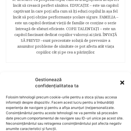
încât să crească perfect sănătos. EDUCAŢIE – este un capitol
captivant în care poţi afla cum să îţi educi copilul în aşa fel
încât să poţi obţine performanţe şcolare sigure. FAMILIA –
este un capitol destinat vieţii de familie ce conţine o serie
întreagă de sfaturi eficiente. COPII TALENTAŢI – este un
capitol fascinant dedicat copiilor valoroși ai țării. ÎNVAŢĂ
SĂ PREVII! –sunt prezentate soluţii de prevenire a
anumitor probleme de sănătate ce pot afecta atât viaţa
copiilor, cât şi pe cea a părinţilor.
RELATED POSTS
Gestionează
confidențialitatea ta
Folosim tehnologii precum cookie-urile pentru a stoca și/sau accesa
informații despre dispozitiv. Facem acest lucru pentru a îmbunătăți
experiența de navigare și pentru a afișa anunțuri (ne)personalizate.
Consimțământul pentru aceste tehnologii ne va permite să procesăm
date precum comportamentul de navigare sau ID-uri unice pe acest site.
Neconsimțământul sau retragerea consimțământului pot afecta negativ
anumite caracteristici și funcții.