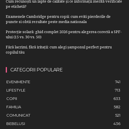
Cum recunoști un lapte de calitate și ce informații merită verificate
pe etichetă?
Examenele Cambridge pentru copii: cum eviti pierderile de
puncte si obtii rezultate peste media nationala
Protecție solară: ghid complet 2026 pentru alegerea corectă a SPF-
ului (15 vs. 30 vs. 50)
Fără lacrimi, fără iritații: cum alegi șamponul perfect pentru
copilul tău
CATEGORII POPULARE
EVENIMENTE
741
LIFESTYLE
713
COPII
633
FAMILIA
582
COMUNICAT
521
BEBELUSI
436