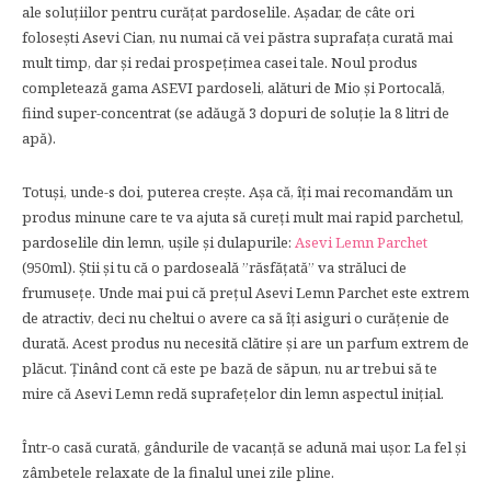
ale soluțiilor pentru curățat pardoselile. Așadar, de câte ori
folosești Asevi Cian, nu numai că vei păstra suprafața curată mai
mult timp, dar și redai prospețimea casei tale. Noul produs
completează gama ASEVI pardoseli, alături de Mio şi Portocală,
fiind super-concentrat (se adăugă 3 dopuri de soluție la 8 litri de
apă).
Totuși, unde-s doi, puterea crește. Așa că, îți mai recomandăm un
produs minune care te va ajuta să cureți mult mai rapid parchetul,
pardoselile din lemn, uşile şi dulapurile:
Asevi Lemn Parchet
(950ml). Știi și tu că o pardoseală ”răsfățată” va străluci de
frumusețe. Unde mai pui că prețul Asevi Lemn Parchet este extrem
de atractiv, deci nu cheltui o avere ca să îți asiguri o curățenie de
durată. Acest produs nu necesită clătire şi are un parfum extrem de
plăcut. Ținând cont că este pe bază de săpun, nu ar trebui să te
mire că Asevi Lemn redă suprafețelor din lemn aspectul inițial.
Într-o casă curată, gândurile de vacanță se adună mai ușor. La fel și
zâmbetele relaxate de la finalul unei zile pline.