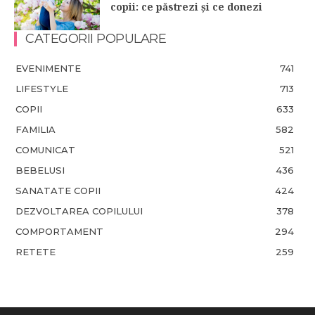
copii: ce păstrezi și ce donezi
CATEGORII POPULARE
EVENIMENTE
741
LIFESTYLE
713
COPII
633
FAMILIA
582
COMUNICAT
521
BEBELUSI
436
SANATATE COPII
424
DEZVOLTAREA COPILULUI
378
COMPORTAMENT
294
RETETE
259