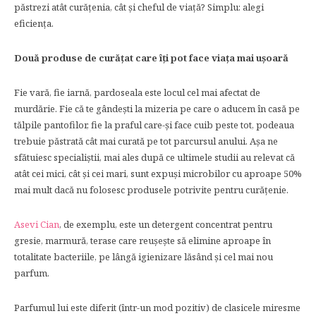
păstrezi atât curățenia, cât și cheful de viață? Simplu: alegi
eficiența.
Două produse de curățat care îți pot face viața mai ușoară
Fie vară, fie iarnă, pardoseala este locul cel mai afectat de
murdărie. Fie că te gândești la mizeria pe care o aducem în casă pe
tălpile pantofilor, fie la praful care-și face cuib peste tot, podeaua
trebuie păstrată cât mai curată pe tot parcursul anului. Așa ne
sfătuiesc specialiștii, mai ales după ce ultimele studii au relevat că
atât cei mici, cât și cei mari, sunt expuși microbilor cu aproape 50%
mai mult dacă nu folosesc produsele potrivite pentru curățenie.
Asevi Cian
, de exemplu, este un detergent concentrat pentru
gresie, marmură, terase care reușește să elimine aproape în
totalitate bacteriile, pe lângă igienizare lăsând şi cel mai nou
parfum.
Parfumul lui este diferit (într-un mod pozitiv) de clasicele miresme