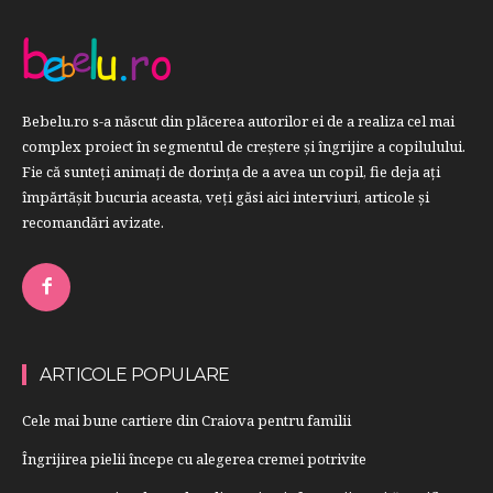
Bebelu.ro s-a născut din plăcerea autorilor ei de a realiza cel mai
complex proiect în segmentul de creştere şi îngrijire a copilulului.
Fie că sunteţi animaţi de dorinţa de a avea un copil, fie deja aţi
împărtăşit bucuria aceasta, veți găsi aici interviuri, articole şi
recomandări avizate.
ARTICOLE POPULARE
Cele mai bune cartiere din Craiova pentru familii
Îngrijirea pielii începe cu alegerea cremei potrivite