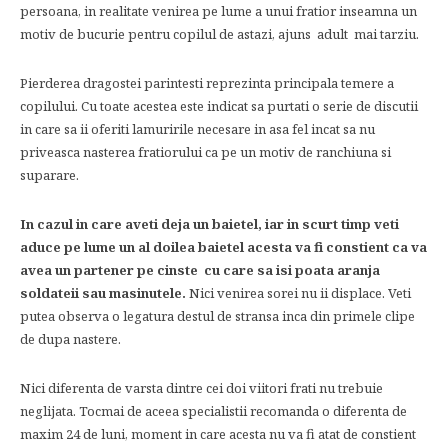
persoana, in realitate venirea pe lume a unui fratior inseamna un
motiv de bucurie pentru copilul de astazi, ajuns adult mai tarziu.
Pierderea dragostei parintesti reprezinta principala temere a
copilului. Cu toate acestea este indicat sa purtati o serie de discutii
in care sa ii oferiti lamuririle necesare in asa fel incat sa nu
priveasca nasterea fratiorului ca pe un motiv de ranchiuna si
suparare.
In cazul in care aveti deja un baietel, iar in scurt timp veti
aduce pe lume un al doilea baietel acesta va fi constient ca va
avea un partener pe cinste cu care sa isi poata aranja
soldateii sau masinutele.
Nici venirea sorei nu ii displace. Veti
putea observa o legatura destul de stransa inca din primele clipe
de dupa nastere.
Nici diferenta de varsta dintre cei doi viitori frati nu trebuie
neglijata. Tocmai de aceea specialistii recomanda o diferenta de
maxim 24 de luni, moment in care acesta nu va fi atat de constient