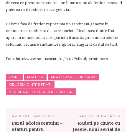
de ceea ce presupune venirea pe lume a unui alt fratior, neavand
puterea sa isi exteriorizeze gelozia.
Gelozia fata de fratior reprezinta un sentiment generat in
nenumarate randuri si de catre parinti. Rivalitatea dintre frati
apare in momentul in care parintii ii acorda prea multa atentie
celui mic, cel mare simtindu-se ignorat, singur si destul de trist.
Foto: http://www.nou-nascuti.ro / http://sfatulparintilor.ro
COPII
FRATIOR
FRATIOR SAU SURIOARA
GELOZIA DINTRE FRATI
VENIREA PE LUME A UNUI FRATIOR
ARTICOLUL PRECEDENT
ARTICOLUL URMĂTOR
Parul adolescentului –
Radeti pe cinste cu
sfaturi pentru
Jessie, noul serial de