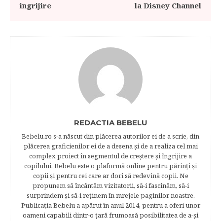
ingrijire
la Disney Channel
REDACTIA BEBELU
Bebelu.ro s-a născut din plăcerea autorilor ei de a scrie, din
plăcerea graficienilor ei de a desena şi de a realiza cel mai
complex proiect în segmentul de creştere şi îngrijire a
copilului. Bebelu este o plaformă online pentru părinţi şi
copii şi pentru cei care ar dori să redevină copii. Ne
propunem să încântăm vizitatorii, să-i fascinăm, să-i
surprindem şi să-i reţinem în mrejele paginilor noastre.​
Publicația Bebelu a apărut în anul 2014, pentru a oferi unor
oameni capabili dintr-o ţară frumoasă posibilitatea de a-şi