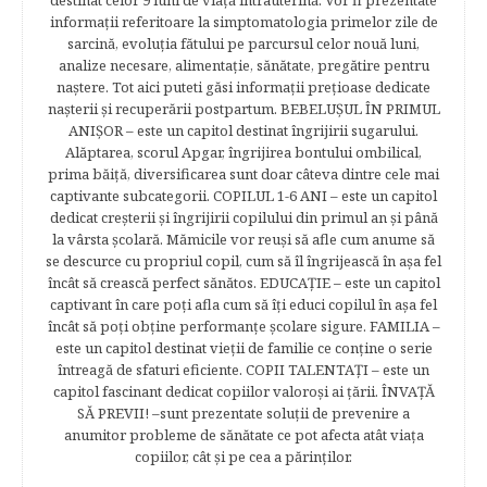
destinat celor 9 luni de viaţă intrauterină. Vor fi prezentate
informaţii referitoare la simptomatologia primelor zile de
sarcină, evoluţia fătului pe parcursul celor nouă luni,
analize necesare, alimentaţie, sănătate, pregătire pentru
naştere. Tot aici puteti găsi informaţii preţioase dedicate
naşterii şi recuperării postpartum. BEBELUŞUL ÎN PRIMUL
ANIŞOR – este un capitol destinat îngrijirii sugarului.
Alăptarea, scorul Apgar, îngrijirea bontului ombilical,
prima băiţă, diversificarea sunt doar câteva dintre cele mai
captivante subcategorii. COPILUL 1-6 ANI – este un capitol
dedicat creşterii şi îngrijirii copilului din primul an şi până
la vârsta şcolară. Mămicile vor reuşi să afle cum anume să
se descurce cu propriul copil, cum să îl îngrijească în aşa fel
încât să crească perfect sănătos. EDUCAŢIE – este un capitol
captivant în care poţi afla cum să îţi educi copilul în aşa fel
încât să poţi obţine performanţe şcolare sigure. FAMILIA –
este un capitol destinat vieţii de familie ce conţine o serie
întreagă de sfaturi eficiente. COPII TALENTAŢI – este un
capitol fascinant dedicat copiilor valoroși ai țării. ÎNVAŢĂ
SĂ PREVII! –sunt prezentate soluţii de prevenire a
anumitor probleme de sănătate ce pot afecta atât viaţa
copiilor, cât şi pe cea a părinţilor.