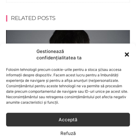
RELATED POSTS
Gestionează
confidențialitatea ta
Folosim tehnologii precum cookie-urile pentru a stoca și/sau accesa
informații despre dispozitiv. Facem acest lucru pentru a îmbunătăți
experiența de navigare și pentru a afișa anunțuri (ne)personalizate.
Consimțământul pentru aceste tehnologii ne va permite să procesăm
date precum comportamentul de navigare sau ID-uri unice pe acest site.
Neconsimțământul sau retragerea consimțământului pot afecta negativ
anumite caracteristici și funcții.
COMPORTAMENT
Acceptă
Soluții despre cum să-ti gestionezi
anxietatea
Refuză