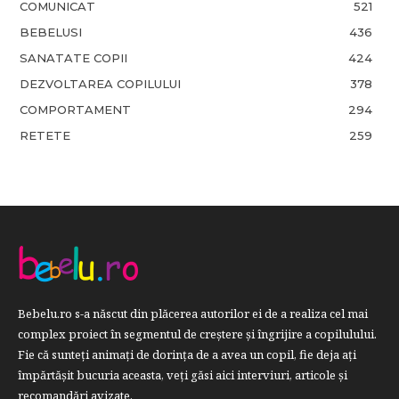
COMUNICAT
521
BEBELUSI
436
SANATATE COPII
424
DEZVOLTAREA COPILULUI
378
COMPORTAMENT
294
RETETE
259
Bebelu.ro s-a născut din plăcerea autorilor ei de a realiza cel mai
complex proiect în segmentul de creştere şi îngrijire a copilulului.
Fie că sunteţi animaţi de dorinţa de a avea un copil, fie deja aţi
împărtăşit bucuria aceasta, veți găsi aici interviuri, articole şi
recomandări avizate.