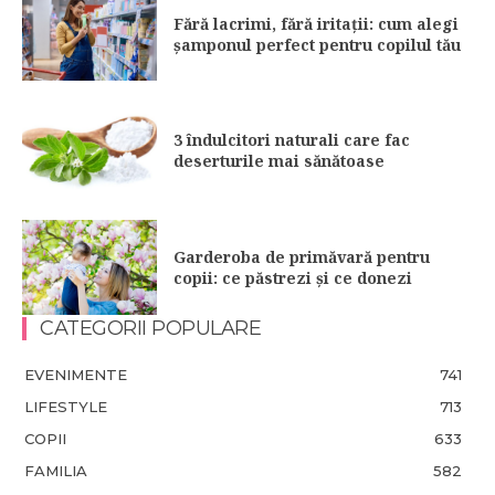
Fără lacrimi, fără iritații: cum alegi
șamponul perfect pentru copilul tău
3 îndulcitori naturali care fac
deserturile mai sănătoase
Garderoba de primăvară pentru
copii: ce păstrezi și ce donezi
CATEGORII POPULARE
EVENIMENTE
741
LIFESTYLE
713
COPII
633
FAMILIA
582