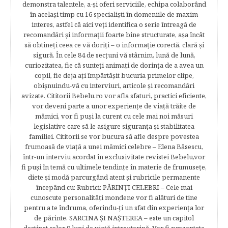
demonstra talentele, a-şi oferi serviciile, echipa colaborând
în acelaşi timp cu 16 specialişti în domeniile de maxim
interes, astfel că aici veţi identifica o serie întreagă de
recomandări şi informaţii foarte bine structurate, aşa încât
să obtineţi ceea ce vă doriţi – o informaţie corectă, clară şi
sigură. În cele 84 de secțuni vă stârnim, lună de lună,
curiozitatea, fie că sunteţi animaţi de dorinţa de a avea un
copil, fie deja aţi împărtăşit bucuria primelor clipe,
obişnuindu-vă cu interviuri, articole şi recomandări
avizate. Cititorii Bebelu.ro vor afla sfaturi, practici eficiente,
vor deveni parte a unor experienţe de viaţă trăite de
mămici, vor fi puşi la curent cu cele mai noi măsuri
legislative care să le asigure siguranţa şi stabilitatea
familiei. Cititorii se vor bucura să afle despre povestea
frumoasă de viață a unei mămici celebre – Elena Băsescu,
într-un interviu acordat în exclusivitate revistei Bebelu,vor
fi puşi în temă cu ultimele tendinţe în materie de frumuseţe,
diete şi modă parcurgând atent şi rubricile permanente
începând cu: Rubrici: PĂRINŢI CELEBRI – Cele mai
cunoscute personalităţi mondene vor fi alături de tine
pentru a te îndruma, oferindu-ţi un sfat din experienţa lor
de părinte. SARCINA ŞI NAŞTEREA – este un capitol