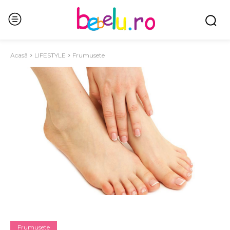
Acasă
LIFESTYLE
Frumusete
Frumusete