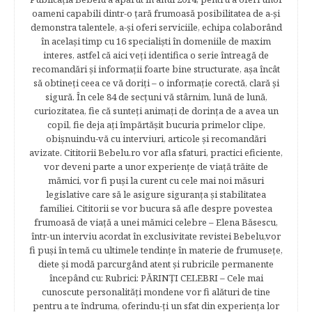
oameni capabili dintr-o ţară frumoasă posibilitatea de a-şi
demonstra talentele, a-şi oferi serviciile, echipa colaborând
în acelaşi timp cu 16 specialişti în domeniile de maxim
interes, astfel că aici veţi identifica o serie întreagă de
recomandări şi informaţii foarte bine structurate, aşa încât
să obtineţi ceea ce vă doriţi – o informaţie corectă, clară şi
sigură. În cele 84 de secțuni vă stârnim, lună de lună,
curiozitatea, fie că sunteţi animaţi de dorinţa de a avea un
copil, fie deja aţi împărtăşit bucuria primelor clipe,
obişnuindu-vă cu interviuri, articole şi recomandări
avizate. Cititorii Bebelu.ro vor afla sfaturi, practici eficiente,
vor deveni parte a unor experienţe de viaţă trăite de
mămici, vor fi puşi la curent cu cele mai noi măsuri
legislative care să le asigure siguranţa şi stabilitatea
familiei. Cititorii se vor bucura să afle despre povestea
frumoasă de viață a unei mămici celebre – Elena Băsescu,
într-un interviu acordat în exclusivitate revistei Bebelu,vor
fi puşi în temă cu ultimele tendinţe în materie de frumuseţe,
diete şi modă parcurgând atent şi rubricile permanente
începând cu: Rubrici: PĂRINŢI CELEBRI – Cele mai
cunoscute personalităţi mondene vor fi alături de tine
pentru a te îndruma, oferindu-ţi un sfat din experienţa lor