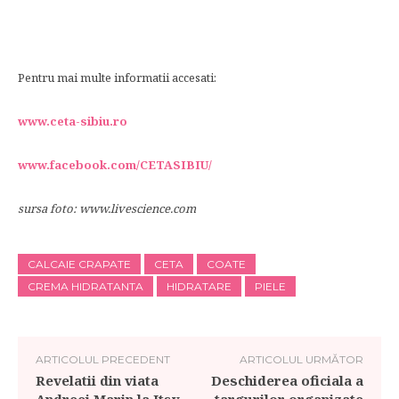
Pentru mai multe informatii accesati:
www.ceta-sibiu.ro
www.facebook.com/CETASIBIU/
sursa foto:
www.livescience.com
CALCAIE CRAPATE
CETA
COATE
CREMA HIDRATANTA
HIDRATARE
PIELE
ARTICOLUL PRECEDENT
ARTICOLUL URMĂTOR
Revelatii din viata
Deschiderea oficiala a