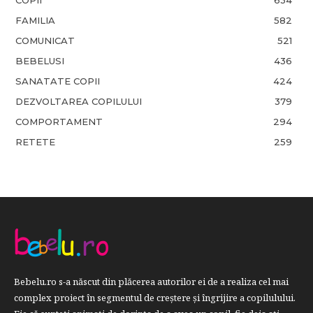
FAMILIA
582
COMUNICAT
521
BEBELUSI
436
SANATATE COPII
424
DEZVOLTAREA COPILULUI
379
COMPORTAMENT
294
RETETE
259
Bebelu.ro s-a născut din plăcerea autorilor ei de a realiza cel mai
complex proiect în segmentul de creştere şi îngrijire a copilulului.