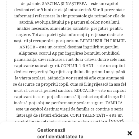
de părinte. SARCINA ŞI NAŞTEREA – este un capitol
destinat celor 9 luni de viaţă intrauterină. Vor fi prezentate
informaţii referitoare la simptomatologia primelor zile de
sarcină, evoluţia fătului pe parcursul celor nouă luni,
analize necesare, alimentaţie, sănătate, pregătire pentru
naştere. Tot aici puteti găsi informaţii preţioase dedicate
naşterii şi recuperării postpartum. BEBELUŞUL ÎN PRIMUL
ANIŞOR – este un capitol destinat îngrijirii sugarului.
Alăptarea, scorul Apgar, îngrijirea bontului ombilical,
prima băiţă, diversificarea sunt doar câteva dintre cele mai
captivante subcategorii. COPILUL 1-6 ANI – este un capitol
dedicat creşterii şi îngrijirii copilului din primul an şi până
la vârsta şcolară. Mămicile vor reuşi să afle cum anume să
se descurce cu propriul copil, cum să îl îngrijească în aşa fel
încât să crească perfect sănătos. EDUCAŢIE – este un capitol
captivant în care poţi afla cum să îţi educi copilul în aşa fel
încât să poţi obţine performanţe şcolare sigure. FAMILIA –
este un capitol destinat vieţii de familie ce conţine o serie
întreagă de sfaturi eficiente. COPII TALENTAŢI – este un
capitol fascinant dedicat copiilor valoroși ai țării. ÎNVAŢĂ
SĂ PREVII! –sunt prezentate soluţii de prevenire a
Gestionează
anumitor probleme de sănătate ce pot afecta atât viaţa
confidențialitatea ta