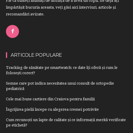
Fie că sunteţi animaţi de dorinţa de a avea un copil, fie deja aţi
împărtăşit bucuria aceasta, veți găsi aici interviuri, articole şi
recomandări avizate.
ARTICOLE POPULARE
Tracking de sănătate pe smartwatch: ce date îți oferă și cum le
folosești corect?
Semne care pot indica necesitatea unui consult de ortopedie
pediatrică
Cele mai bune cartiere din Craiova pentru familii
Îngrijirea pielii începe cu alegerea cremei potrivite
Cum recunoști un lapte de calitate și ce informații merită verificate
pe etichetă?