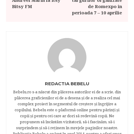
Andreei Marin la Itsy
targurilor organizate
Bitsy FM
de Romexpo in
perioada 7 – 10 aprilie
REDACTIA BEBELU
Bebelu.ro s-a născut din plăcerea autorilor ei de a scrie, din
plăcerea graficienilor ei de a desena şi de a realiza cel mai
complex proiect în segmentul de creştere şi îngrijire a
copilului. Bebelu este o plaformă online pentru părinţi şi
copii şi pentru cei care ar dori să redevină copii. Ne
propunem să încântăm vizitatorii, să-i fascinăm, să-i
surprindem şi să-i reţinem în mrejele paginilor noastre.​
Publicația Bebelu a apărut în anul 2014, pentru a oferi unor