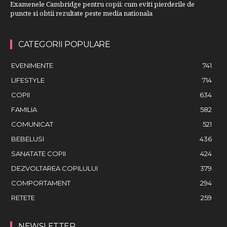
Examenele Cambridge pentru copii: cum eviti pierderile de
puncte si obtii rezultate peste media nationala
CATEGORII POPULARE
EVENIMENTE
741
LIFESTYLE
714
COPII
634
FAMILIA
582
COMUNICAT
521
BEBELUSI
436
SANATATE COPII
424
DEZVOLTAREA COPILULUI
379
COMPORTAMENT
294
RETETE
259
NEWSLETTER