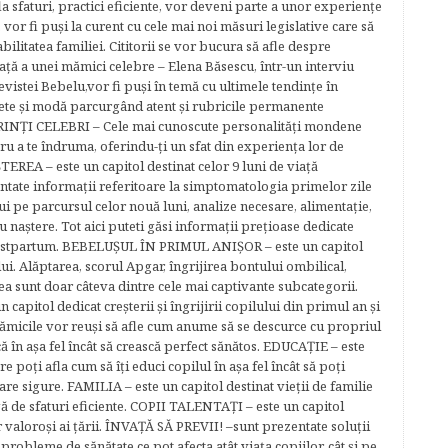
la sfaturi, practici eficiente, vor deveni parte a unor experienţe
 vor fi puşi la curent cu cele mai noi măsuri legislative care să
abilitatea familiei. Cititorii se vor bucura să afle despre
ță a unei mămici celebre – Elena Băsescu, într-un interviu
evistei Bebelu,vor fi puşi în temă cu ultimele tendinţe în
ete şi modă parcurgând atent şi rubricile permanente
ĂRINŢI CELEBRI – Cele mai cunoscute personalităţi mondene
tru a te îndruma, oferindu-ţi un sfat din experienţa lor de
EREA – este un capitol destinat celor 9 luni de viaţă
entate informaţii referitoare la simptomatologia primelor zile
lui pe parcursul celor nouă luni, analize necesare, alimentaţie,
u naştere. Tot aici puteti găsi informaţii preţioase dedicate
 postpartum. BEBELUŞUL ÎN PRIMUL ANIŞOR – este un capitol
lui. Alăptarea, scorul Apgar, îngrijirea bontului ombilical,
ea sunt doar câteva dintre cele mai captivante subcategorii.
capitol dedicat creşterii şi îngrijirii copilului din primul an şi
Mămicile vor reuşi să afle cum anume să se descurce cu propriul
că în aşa fel încât să crească perfect sănătos. EDUCAŢIE – este
re poţi afla cum să îţi educi copilul în aşa fel încât să poţi
e sigure. FAMILIA – este un capitol destinat vieţii de familie
gă de sfaturi eficiente. COPII TALENTAŢI – este un capitol
r valoroși ai țării. ÎNVAŢĂ SĂ PREVII! –sunt prezentate soluţii
robleme de sănătate ce pot afecta atât viaţa copiilor, cât şi pe