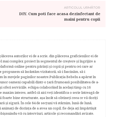
ARTICOLUL URMĂTOR
DIY. Cum poti face acasa dezinfectant de
maini pentru copii
lăcerea autorilor ei de a scrie, din plăcerea graficienilor ei de
cel mai complex proiect în segmentul de creştere şi îngrijire a
plaformă online pentru părinţi şi copii şi pentru cei care ar
e propunem să încântăm vizitatorii, să-i fascinăm, să-i
m în mrejele paginilor noastre.​ Publicația Bebelu a apărut în
 unor oameni capabili dintr-o ţară frumoasă posibilitatea de a-
şi oferi serviciile, echipa colaborând în acelaşi timp cu 16
e maxim interes, astfel că aici veţi identifica o serie întreagă de
foarte bine structurate, aşa încât să obtineţi ceea ce vă doriţi
ară şi sigură. În cele 84 de secțuni vă stârnim, lună de lună,
ţi animaţi de dorinţa de a avea un copil, fie deja aţi împărtăşit
bişnuindu-vă cu interviuri, articole şi recomandări avizate.