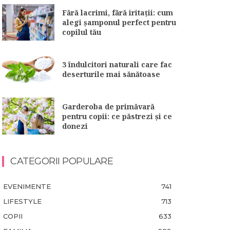
Fără lacrimi, fără iritații: cum
alegi șamponul perfect pentru
copilul tău
3 îndulcitori naturali care fac
deserturile mai sănătoase
Garderoba de primăvară
pentru copii: ce păstrezi și ce
donezi
CATEGORII POPULARE
EVENIMENTE
741
LIFESTYLE
713
COPII
633