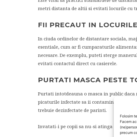
Este vital sa practici standardele de distant
metri distanta de altii si evitati locurile cu
FII PRECAUT IN LOCURILE
In ciuda ordinelor de distantare sociala, ma
esentiale, cum ar fi cumparaturile alimentar
necesare. De exemplu, puteti sterge manerul
evitati contactul direct cu casierele.
PURTATI MASCA PESTE T
Purtati intotdeauna o masca in public daca 
picaturile infectate sa ii contamineze pe alti
trebuie dezinfectate de parinti.
Folosim te
Facem aces
Invatati-i pe copii sa nu-si atinga fata
(ne)perso
precum co