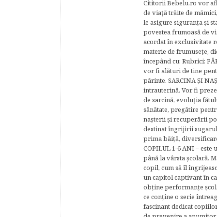
Cititorii Bebelu.ro vor af
de viaţă trăite de mămici,
le asigure siguranţa şi st
povestea frumoasă de via
acordat în exclusivitate r
materie de frumuseţe, di
începând cu: Rubrici: P
vor fi alături de tine pen
părinte. SARCINA ŞI NAŞT
intrauterină. Vor fi prez
de sarcină, evoluţia fătu
sănătate, pregătire pentr
naşterii şi recuperării
destinat îngrijirii sugaru
prima băiţă, diversificar
COPILUL 1-6 ANI – este un 
până la vârsta şcolară. 
copil, cum să îl îngrijeas
un capitol captivant în ca
obţine performanţe şcolar
ce conţine o serie întrea
fascinant dedicat copiilo
de prevenire a anumitor p