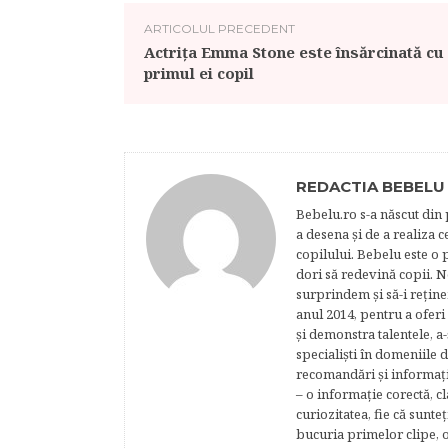
ARTICOLUL PRECEDENT
Actrița Emma Stone este însărcinată cu
primul ei copil
REDACTIA BEBELU
Bebelu.ro s-a născut din p
a desena şi de a realiza 
copilului. Bebelu este o 
dori să redevină copii. N
surprindem şi să-i reţine
anul 2014, pentru a oferi
şi demonstra talentele, a-
specialişti în domeniile d
recomandări şi informaţii 
– o informaţie corectă, cl
curiozitatea, fie că sunte
bucuria primelor clipe, o