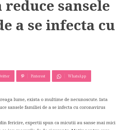
a reduce sansele
de a se infecta cu
witter
Pinterest
WhatsApp
treaga lume, exista o multime de necunoscute. Iata
uce sansele familiei de a se infecta cu coronavirus
r, din fericire, expertii spun ca micutii au sanse mai mici