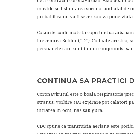
de a contracta coronavirusul. Asta doar dac
mastile si distantarea sociala sunt atat de 
probabil ca nu va fi sever sau va pune viata 
Cazurile confirmate la copii tind sa aiba si
Prevenirea Bolilor (CDC). Cu toate acestea, s
persoanele care sunt imunocompromisi sau 
CONTINUA SA PRACTICI 
Coronavirusul este o boala respiratorie pre
stranut, vorbire sau expirare pot calatori pa
intrarea in ochi, nas sau gura.
CDC spune ca transmisia aeriana este posibi