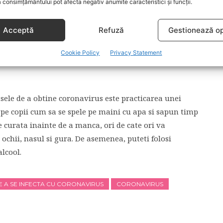
 consimțământului pot afecta negativ anumite caracteristici și funcții.
u gura unui copil, acestea se pot imbolnavi. Incurajati-
lic.
Acceptă
Refuză
Gestionează op
 SE SPALA PE MAINI
Cookie Policy
Privacy Statement
ele de a obtine coronavirus este practicarea unei
i pe copii cum sa se spele pe maini cu apa si sapun timp
e curata inainte de a manca, ori de cate ori va
e ochii, nasul si gura. De asemenea, puteti folosi
lcool.
DE A SE INFECTA CU CORONAVIRUS
CORONAVIRUS