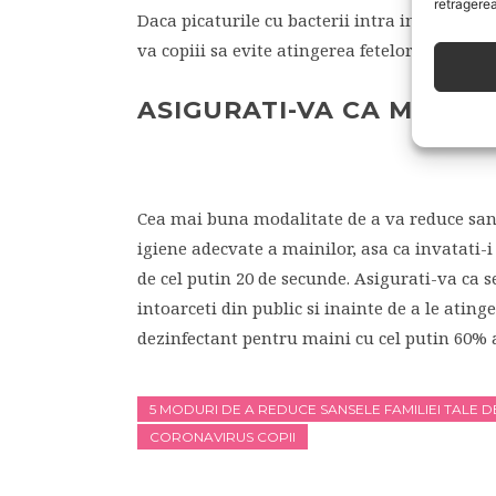
retragerea
Daca picaturile cu bacterii intra in nasul sa
va copiii sa evite atingerea fetelor lor in pub
ASIGURATI-VA CA MICUTII
Cea mai buna modalitate de a va reduce sans
igiene adecvate a mainilor, asa ca invatati-
de cel putin 20 de secunde. Asigurati-va ca s
intoarceti din public si inainte de a le ating
dezinfectant pentru maini cu cel putin 60% a
5 MODURI DE A REDUCE SANSELE FAMILIEI TALE 
CORONAVIRUS COPII