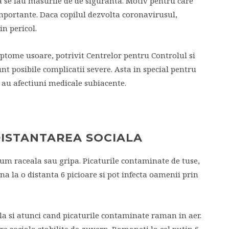
a se iau masurile de de siguranta. Motiv pentru care
importante. Daca copilul dezvolta coronavirusul,
in pericol.
mptome usoare, potrivit Centrelor pentru Controlul si
unt posibile complicatii severe. Asta in special pentru
au afectiuni medicale subiacente.
DISTANTAREA SOCIALA
cum raceala sau gripa. Picaturile contaminate de tuse,
na la o distanta 6 picioare si pot infecta oamenii prin
la si atunci cand picaturile contaminate raman in aer.