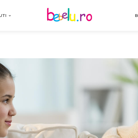
UTI
B