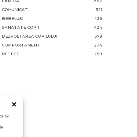
FAMILIA
582
COMUNICAT
521
BEBELUSI
436
SANATATE COPII
424
DEZVOLTAREA COPILULUI
378
COMPORTAMENT
294
RETETE
259
zitiv.
te
u