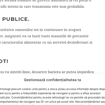
are sociala stabilite de guvern. Ramaneti la cel putin 6
 trafic intens in care transmisia este mai probabila.
 PUBLICE.
joritatea oamenilor ies in continuare in scopuri
e. Asigurati-va ca luati toate masurile de precautie
 caruciorului alimentar cu un servetel dezinfectant si
OT!
nu va simtiti bine, deoarece bariera ar putea impiedica
i. Copiii pot purta si mastile de panza insa ulterior
Gestionează confidențialitatea ta
hnologii precum cookie-urile pentru a stoca și/sau accesa informații despre dispo
t lucru pentru a îmbunătăți experiența de navigare și pentru a afișa anunțuri
nalizate. Consimțământul pentru aceste tehnologii ne va permite să procesăm da
mportamentul de navigare sau ID-uri unice pe acest site. Neconsimțământul sa