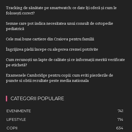
Tracking de sănătate pe smartwatch: ce date îți oferă și cum le
folosești corect?
Semne care pot indica necesitatea unui consult de ortopedie
pediatrică
Cele mai bune cartiere din Craiova pentru familii
Îngrijirea pielii începe cu alegerea cremei potrivite
Cum recunoști un lapte de calitate și ce informații merită verificate
pe etichetă?
Examenele Cambridge pentru copii: cum eviti pierderile de
puncte si obtii rezultate peste media nationala
CATEGORII POPULARE
EVENIMENTE
741
LIFESTYLE
714
COPII
634