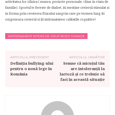
activitatea lor zilnica ( munca, proiecte personale, chiar in viata de
familie). Sportul te fereste de diabet, iti mentine creierul stimulat si
in forma prin cresterea fluxului sangvin care pe termen lung iti
oxigeneaza creierul si iti imbunatatesc calitatile cognitive!
ANTRENAMENT INTENS DE GRUP BODY CHANGE
ARTICOLUL PRECEDENT
ARTICOLUL URMĂTOR
Definiţia bullying-ului
Semne că micuțul tău
pentru o nouă lege în
are intoleranță la
România
lactoză și ce trebuie să
faci în această situație