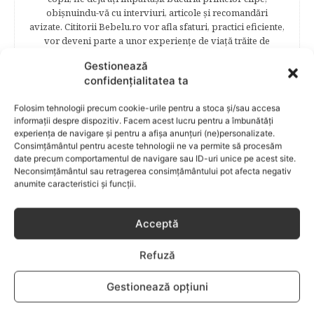
obişnuindu-vă cu interviuri, articole şi recomandări
avizate. Cititorii Bebelu.ro vor afla sfaturi, practici eficiente,
vor deveni parte a unor experienţe de viaţă trăite de
mămici, vor fi puşi la curent cu cele mai noi măsuri
Gestionează
legislative care să le asigure siguranţa şi stabilitatea
confidențialitatea ta
familiei. Cititorii se vor bucura să afle despre povestea
frumoasă de viață a unei mămici celebre – Elena Băsescu,
Folosim tehnologii precum cookie-urile pentru a stoca și/sau accesa
într-un interviu acordat în exclusivitate revistei Bebelu,vor
informații despre dispozitiv. Facem acest lucru pentru a îmbunătăți
fi puşi în temă cu ultimele tendinţe în materie de frumuseţe,
experiența de navigare și pentru a afișa anunțuri (ne)personalizate.
diete şi modă parcurgând atent şi rubricile permanente
Consimțământul pentru aceste tehnologii ne va permite să procesăm
începând cu: Rubrici: PĂRINŢI CELEBRI – Cele mai
date precum comportamentul de navigare sau ID-uri unice pe acest site.
cunoscute personalităţi mondene vor fi alături de tine
Neconsimțământul sau retragerea consimțământului pot afecta negativ
pentru a te îndruma, oferindu-ţi un sfat din experienţa lor
anumite caracteristici și funcții.
de părinte. SARCINA ŞI NAŞTEREA – este un capitol
destinat celor 9 luni de viaţă intrauterină. Vor fi prezentate
informaţii referitoare la simptomatologia primelor zile de
Acceptă
sarcină, evoluţia fătului pe parcursul celor nouă luni,
analize necesare, alimentaţie, sănătate, pregătire pentru
Refuză
naştere. Tot aici puteti găsi informaţii preţioase dedicate
naşterii şi recuperării postpartum. BEBELUŞUL ÎN PRIMUL
Gestionează opțiuni
ANIŞOR – este un capitol destinat îngrijirii sugarului.
Alăptarea, scorul Apgar, îngrijirea bontului ombilical,