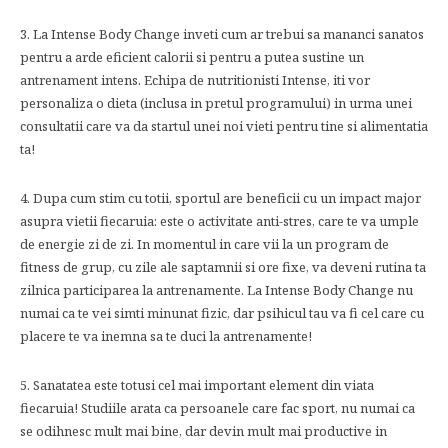
3. La Intense Body Change inveti cum ar trebui sa mananci sanatos
pentru a arde eficient calorii si pentru a putea sustine un
antrenament intens. Echipa de nutritionisti Intense, iti vor
personaliza o dieta (inclusa in pretul programului) in urma unei
consultatii care va da startul unei noi vieti pentru tine si alimentatia
ta!
4. Dupa cum stim cu totii, sportul are beneficii cu un impact major
asupra vietii fiecaruia: este o activitate anti-stres, care te va umple
de energie zi de zi. In momentul in care vii la un program de
fitness de grup, cu zile ale saptamnii si ore fixe, va deveni rutina ta
zilnica participarea la antrenamente. La Intense Body Change nu
numai ca te vei simti minunat fizic, dar psihicul tau va fi cel care cu
placere te va inemna sa te duci la antrenamente!
5. Sanatatea este totusi cel mai important element din viata
fiecaruia! Studiile arata ca persoanele care fac sport, nu numai ca
se odihnesc mult mai bine, dar devin mult mai productive in