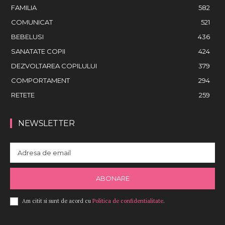
FAMILIA
582
COMUNICAT
521
BEBELUSI
436
SANATATE COPII
424
DEZVOLTAREA COPILULUI
379
COMPORTAMENT
294
RETETE
259
NEWSLETTER
ABONARE
Am citit si sunt de acord cu
Politica de confidentialitate
.