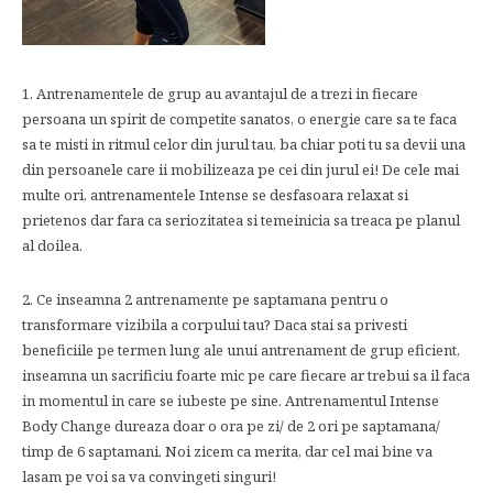
1. Antrenamentele de grup au avantajul de a trezi in fiecare
persoana un spirit de competite sanatos, o energie care sa te faca
sa te misti in ritmul celor din jurul tau, ba chiar poti tu sa devii una
din persoanele care ii mobilizeaza pe cei din jurul ei! De cele mai
multe ori, antrenamentele Intense se desfasoara relaxat si
prietenos dar fara ca seriozitatea si temeinicia sa treaca pe planul
al doilea.
2. Ce inseamna 2 antrenamente pe saptamana pentru o
transformare vizibila a corpului tau? Daca stai sa privesti
beneficiile pe termen lung ale unui antrenament de grup eficient,
inseamna un sacrificiu foarte mic pe care fiecare ar trebui sa il faca
in momentul in care se iubeste pe sine. Antrenamentul Intense
Body Change dureaza doar o ora pe zi/ de 2 ori pe saptamana/
timp de 6 saptamani. Noi zicem ca merita, dar cel mai bine va
lasam pe voi sa va convingeti singuri!