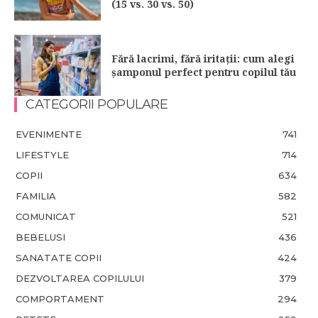
(15 vs. 30 vs. 50)
Fără lacrimi, fără iritații: cum alegi
șamponul perfect pentru copilul tău
CATEGORII POPULARE
EVENIMENTE
741
LIFESTYLE
714
COPII
634
FAMILIA
582
COMUNICAT
521
BEBELUSI
436
SANATATE COPII
424
DEZVOLTAREA COPILULUI
379
COMPORTAMENT
294