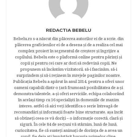
REDACTIA BEBELU
Bebelu.ro s-a născut din plăcerea autorilor ei de a scrie, din
plăcerea graficienilor ei de a desena şi de a realiza cel mai
complex proiect în segmentul de creştere şi îngrijire a
copilului. Bebelu este o plaformă online pentru părinţi şi
copii şi pentru cei care ar dori să redevină copii. Ne
propunem să încântăm vizitatorii, să-i fascinăm, să-i
surprindem şi să-i reţinem în mrejele paginilor noastre.​
Publicația Bebelu a apărut în anul 2014, pentru a oferi unor
oameni capabili dintr-o ţară frumoasă posibilitatea de a-şi
demonstra talentele, a-şi oferi serviciile, echipa colaborând
în acelaşi timp cu 16 specialişti în domeniile de maxim
interes, astfel că aici veţi identifica o serie întreagă de
recomandări şi informaţii foarte bine structurate, aşa încât
să obtineţi ceea ce vă doriţi – o informaţie corectă, clară şi
sigură. În cele 84 de secțuni vă stârnim, lună de lună,
curiozitatea, fie că sunteţi animaţi de dorinţa de a avea un
copil, fie deja aţi împărtăşit bucuria primelor clipe,