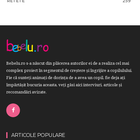
RETETE
259
Bebelu.ro s-a născut din plăcerea autorilor ei de a realiza cel mai
complex proiect în segmentul de creştere şi îngrijire a copilulului.
Fie că sunteţi animaţi de dorinţa de a avea un copil, fie deja aţi
împărtăşit bucuria aceasta, veți găsi aici interviuri, articole şi
recomandări avizate.
ARTICOLE POPULARE