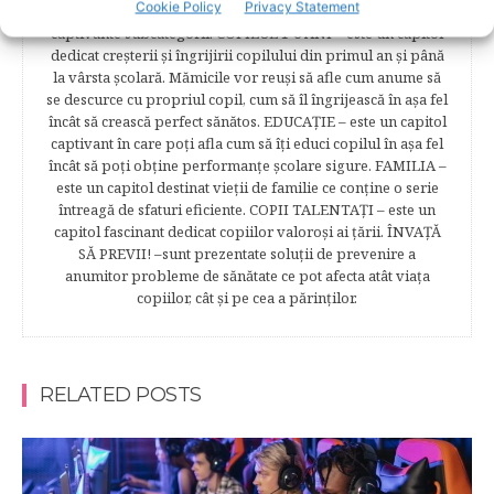
Cookie Policy
Privacy Statement
prima băiţă, diversificarea sunt doar câteva dintre cele mai
captivante subcategorii. COPILUL 1-6 ANI – este un capitol
dedicat creşterii şi îngrijirii copilului din primul an şi până
la vârsta şcolară. Mămicile vor reuşi să afle cum anume să
se descurce cu propriul copil, cum să îl îngrijească în aşa fel
încât să crească perfect sănătos. EDUCAŢIE – este un capitol
captivant în care poţi afla cum să îţi educi copilul în aşa fel
încât să poţi obţine performanţe şcolare sigure. FAMILIA –
este un capitol destinat vieţii de familie ce conţine o serie
întreagă de sfaturi eficiente. COPII TALENTAŢI – este un
capitol fascinant dedicat copiilor valoroși ai țării. ÎNVAŢĂ
SĂ PREVII! –sunt prezentate soluţii de prevenire a
anumitor probleme de sănătate ce pot afecta atât viaţa
copiilor, cât şi pe cea a părinţilor.
RELATED POSTS