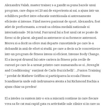
Alexandru Valah, master trainer, s-a gandit sa puna bazele unui
program, care dupa cei 20 ani de experienta ai sai, a ajuns intr-un
echilibru perfect intre educatie nutritionala si antrenamente
eficiente si intense. Fiind mereu pasionat de sport, Alexandru, fost
atlet de performanta, a reusit sa obtina medalii nationale si
internationale- 36 in total. Parcursul lui a fost unul cat se poate de
firesc si de placut, alegand sa antreneze si sa formeze antrenori.
Mereu si-a dorit sa ofere mai departe cunostintele pe care le-a
dobandit in anii de efort si studii, pe care a decis sa le concretizeze
intr-un program de fitness intens si eficient, Intense Body Change.
El a inceput drumul lui catre cariera in fitness prin zecile de
cursuri pe care le-a urmat printre care numarandu-se si „Strenght
and Conditioning“ susținut de Carlo Buzzichelli’’, „Fusion Training
“ predat de Mathew Griffins si participarea la scoala Fitness
Scandinavia unde sub indrumarea atenta a lui Richmond Bachia a
ajuns chiar sa predea!
El a inteles ca suntem intr-o era a miscarii continue in care fiecare
vrea sa fie cat mai rapid gata cu activitatile sale zilnice si in care sa