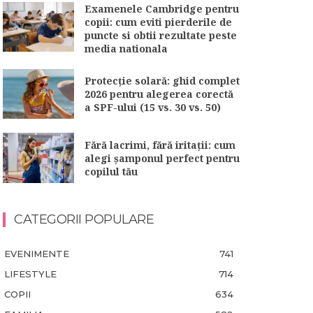
Examenele Cambridge pentru
copii: cum eviti pierderile de
puncte si obtii rezultate peste
media nationala
Protecție solară: ghid complet
2026 pentru alegerea corectă
a SPF-ului (15 vs. 30 vs. 50)
Fără lacrimi, fără iritații: cum
alegi șamponul perfect pentru
copilul tău
CATEGORII POPULARE
EVENIMENTE
741
LIFESTYLE
714
COPII
634