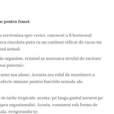
ac pentru femei:
ra serotonina spre creier, cunoscut a fi hormonul
erca ciocolata pura cu un continut ridicat de cacao nu
doul sexual;
 in organism, reusind sa mareasca nivelul de excitare
mai puternic;
 carne sau alune. Aceasta are rolul de mentinere a
 efecte minune pentru functiile sexuale ale
 in tarile tropicale, acesta, pe langa gustul savuros pe
asupra organismului. Acesta, consumat sub forma de
eala, revigorandu-te;