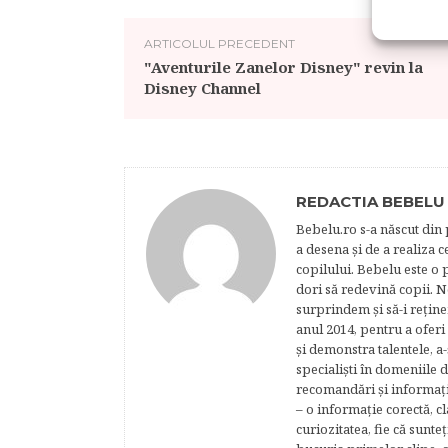
ARTICOLUL PRECEDENT
"Aventurile Zanelor Disney" revin la
Disney Channel
REDACTIA BEBELU
Bebelu.ro s-a născut din p
a desena şi de a realiza 
copilului. Bebelu este o 
dori să redevină copii. N
surprindem şi să-i reţine
anul 2014, pentru a oferi
şi demonstra talentele, a-
specialişti în domeniile d
recomandări şi informaţii 
– o informaţie corectă, cl
curiozitatea, fie că sunte