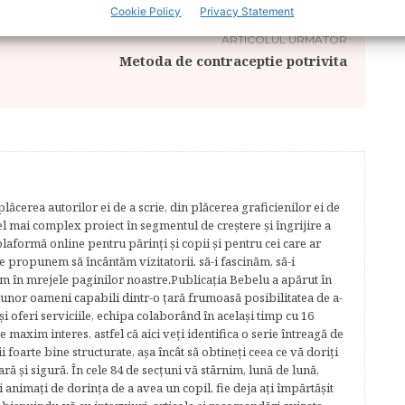
Cookie Policy
Privacy Statement
ARTICOLUL URMĂTOR
Metoda de contraceptie potrivita
lăcerea autorilor ei de a scrie, din plăcerea graficienilor ei de
cel mai complex proiect în segmentul de creştere şi îngrijire a
plaformă online pentru părinţi şi copii şi pentru cei care ar
e propunem să încântăm vizitatorii, să-i fascinăm, să-i
m în mrejele paginilor noastre.​ Publicația Bebelu a apărut în
 unor oameni capabili dintr-o ţară frumoasă posibilitatea de a-
şi oferi serviciile, echipa colaborând în acelaşi timp cu 16
e maxim interes, astfel că aici veţi identifica o serie întreagă de
foarte bine structurate, aşa încât să obtineţi ceea ce vă doriţi
ară şi sigură. În cele 84 de secțuni vă stârnim, lună de lună,
ţi animaţi de dorinţa de a avea un copil, fie deja aţi împărtăşit