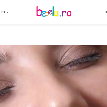
UTI
B