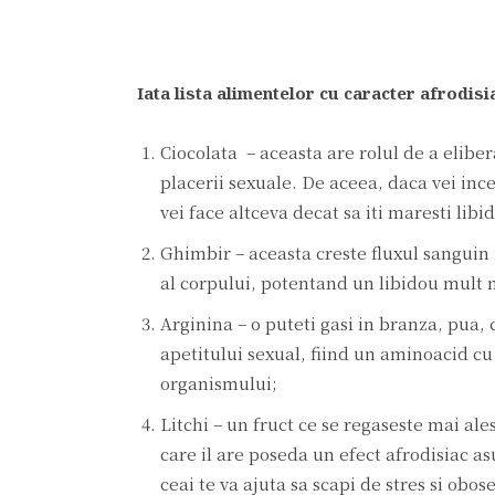
Iata lista alimentelor cu caracter afrodisi
Ciocolata – aceasta are rolul de a elibe
placerii sexuale. De aceea, daca vei inc
vei face altceva decat sa iti maresti libi
Ghimbir – aceasta creste fluxul sanguin
al corpului, potentand un libidou mult 
Arginina – o puteti gasi in branza, pua,
apetitului sexual, fiind un aminoacid cu
organismului;
Litchi – un fruct ce se regaseste mai ales
care il are poseda un efect afrodisiac 
ceai te va ajuta sa scapi de stres si obos