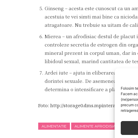
Ginseng – acesta este cunoscut ca un am
acestuia te vei simti mai bine ca niciod
atragatoare. Nu trebuie sa uitam de calita
Mierea – un afrodisiac destul de placut 
controleze secretia de estrogen din org
mineral prezent in corpul uman, dar in c
libidoul sexual, marind cantitatea de t
Ardei iute – ajuta in eliberarea endorfin
dorintei sexuale. De asemenea, are rol in
determina o intensificare a placerii org
Folosim te
Facem aces
(ne)perso
Foto: http://storage0.dms.mpinteractiv.ro / h
precum co
retragerea
ALIMENTATIE
ALIMENTE AFRODISIACE
CUP