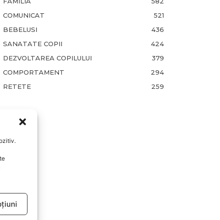
FAMILIA
582
COMUNICAT
521
BEBELUSI
436
SANATATE COPII
424
DEZVOLTAREA COPILULUI
379
COMPORTAMENT
294
RETETE
259
zitiv.
te
u
țiuni