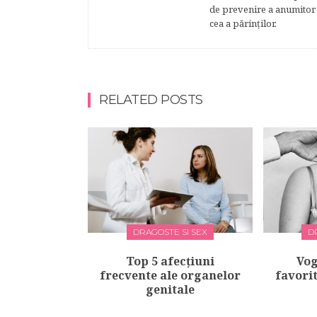
de prevenire a anumitor p
cea a părinţilor.
RELATED POSTS
DRAGOSTE SI SEX
D
Top 5 afecțiuni
Vog
frecvente ale organelor
favori
genitale