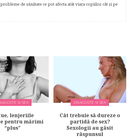
robleme de sănătate ce pot afecta atât viaţa copiilor, cât şi pe
RAGOSTE SI SEX
DRAGOSTE SI SEX
ue, lenjeriile
Cât trebuie să dureze o
te pentru mărimi
partidă de sex?
“plus”
Sexologii au găsit
răspunsul