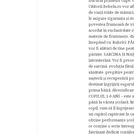
bucuria primelor clipe, o
Cititorii Bebelu.ro vor af
de viaţă trăite de mămici,
le asigure siguranţa şi st
povestea frumoasă de via
acordat în exclusivitate r
materie de frumuseţe, di
începând cu: Rubrici: P
vor fi alături de tine pen
părinte. SARCINA ŞI NAŞT
intrauterină. Vor fi prez
de sarcină, evoluţia fătu
sănătate, pregătire pentr
naşterii şi recuperării
destinat îngrijirii sugaru
prima băiţă, diversificar
COPILUL 1-6 ANI – este un 
până la vârsta şcolară. 
copil, cum să îl îngrijeas
un capitol captivant în ca
obţine performanţe şcolar
ce conţine o serie întrea
fascinant dedicat copiilo