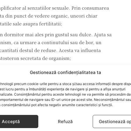
plificator al senzatiilor sexuale. Prin consumarea
ata din punct de vedere organic, uneori chiar
tile sale asupra fertilitatii;
in dormitor mai ales prin gustul sau dulce. Ajuta sa
anism, ca urmare a continutului sau de bor, un
antitati destul de reduse. Acesta va influenta
estosteron secretata de organism;
elor, cu rol crescut in ceea ce priveste activarea
Gestionează confidențialitatea ta
tensificator al fluxului sanguin, ceea ce va
asmice.
hnologii precum cookie-urile pentru a stoca și/sau accesa informații despre dispo
t lucru pentru a îmbunătăți experiența de navigare și pentru a afișa anunțuri
nalizate. Consimțământul pentru aceste tehnologii ne va permite să procesăm da
ttp://www.plusdieta.ro
mportamentul de navigare sau ID-uri unice pe acest site. Neconsimțământul sa
 consimțământului pot afecta negativ anumite caracteristici și funcții.
LU
DRAGOSTE SI SEX
RELATII
Acceptă
Refuză
Gestionează op