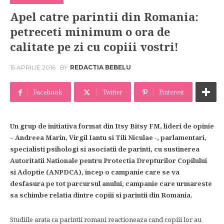
Apel catre parintii din Romania:
petreceti minimum o ora de
calitate pe zi cu copiii vostri!
15 APRILIE 2016
BY
REDACTIA BEBELU
Facebook
Twitter
Pinterest
Un grup de initiativa format din Itsy Bitsy FM, lideri de opinie
– Andreea Marin, Virgil Iantu si Tili Niculae -, parlamentari,
specialisti psihologi si asociatii de parinti, cu sustinerea
Autoritatii Nationale pentru Protectia Drepturilor Copilului
si Adoptie (ANPDCA), incep o campanie care se va
desfasura pe tot parcursul anului, campanie care urmareste
sa schimbe relatia dintre copiii si parintii din Romania.
Studiile arata ca parintii romani reactioneaza cand copiii lor au