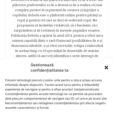
plăcerea graficienilor ei de a desena şi de a realiza cel mai
complex proiect în segmentul de creştere şi îngrijire a
copilului. Bebelu este o plaformă online pentru părinţi şi
copii şi pentru cei care ar dori să redevină copii. Ne
propunem să încântăm vizitatorii, să-i fascinăm, să-i
surprindem şi să-i reţinem în mrejele paginilor noastre.​
Publicația Bebelu a apărut în anul 2014, pentru a oferi unor
oameni capabili dintr-o ţară frumoasă posibilitatea de a-şi
demonstra talentele, a-şi oferi serviciile, echipa colaborând
în acelaşi timp cu 16 specialişti în domeniile de maxim
interes, astfel că aici veţi identifica o serie întreagă de
recomandări şi informaţii foarte bine structurate, aşa încât
Gestionează
să obtineţi ceea ce vă doriţi – o informaţie corectă, clară şi
confidențialitatea ta
sigură. În cele 84 de secțuni vă stârnim, lună de lună,
curiozitatea, fie că sunteţi animaţi de dorinţa de a avea un
Folosim tehnologii precum cookie-urile pentru a stoca și/sau accesa
copil, fie deja aţi împărtăşit bucuria primelor clipe,
informații despre dispozitiv. Facem acest lucru pentru a îmbunătăți
obişnuindu-vă cu interviuri, articole şi recomandări
experiența de navigare și pentru a afișa anunțuri (ne)personalizate.
avizate. Cititorii Bebelu.ro vor afla sfaturi, practici eficiente,
Consimțământul pentru aceste tehnologii ne va permite să procesăm
vor deveni parte a unor experienţe de viaţă trăite de
date precum comportamentul de navigare sau ID-uri unice pe acest site.
mămici, vor fi puşi la curent cu cele mai noi măsuri
Neconsimțământul sau retragerea consimțământului pot afecta negativ
legislative care să le asigure siguranţa şi stabilitatea
anumite caracteristici și funcții.
familiei. Cititorii se vor bucura să afle despre povestea