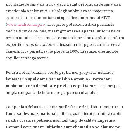
probleme de sanatate fizica, dar nu sunt preocupati de sanatatea
emotionala a celor mici. Psihologii subliniaza ca majoritatea
tulburarilor de comportament specifice sindromului ATCP
(
www.sindromatcp.ro
) la copii se pot rezolva daca parintii le
dedica
timp de calitate
, insa
ingrijorarea specialistilor
este ca
acestia nu stiu ce inseamna aceasta notiune si nu o aplica. Conform
expertilor,
timp de calitate
nu inseamna timp petrecut in aceeasi
camera, ci ca parintii sa fie prezenti 100% in relatie, oferindu-le
copiilor intreaga atentie.
Pentru a oferi solutii la aceste probleme, grupul de initiativa
lanseaza un
apel catre parintii din Romania -“Petreceti
minimum o ora de calitate pe zi cu copiii vostri” –
si incepe o
ampla campanie de informare pe parcursul anului.
Campania a debutat cu demersurile facute de initiatori pentru ca
1
Iunie sa devina zi nationala
, libera, astfel incat parintii si copiii
sa aiba ocazia sa petreaca mai mult timp de calitate impreuna.
Romanii care sustin initiativa sunt chemati sa se alature pe