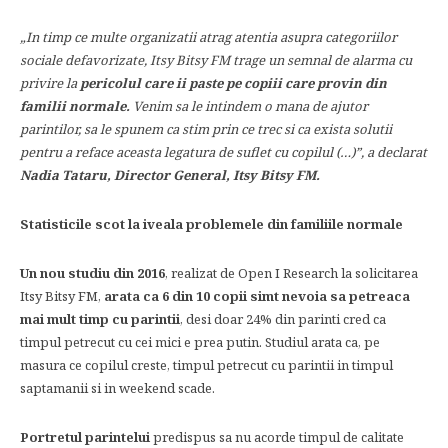
„In timp ce multe organizatii atrag atentia asupra categoriilor
sociale defavorizate, Itsy Bitsy FM trage un semnal de alarma cu
privire la
pericolul care ii paste pe copiii care provin din
familii normale.
Venim sa le intindem o mana de ajutor
parintilor, sa le spunem ca stim prin ce trec si ca exista solutii
pentru a reface aceasta legatura de suflet cu copilul (…)”, a declarat
Nadia Tataru, Director General, Itsy Bitsy FM.
Statisticile scot la iveala problemele din familiile normale
Un nou studiu din 2016
, realizat de Open I Research la solicitarea
Itsy Bitsy FM,
arata ca 6 din 10 copii simt nevoia sa petreaca
mai mult timp cu parintii
, desi doar 24% din parinti cred ca
timpul petrecut cu cei mici e prea putin. Studiul arata ca, pe
masura ce copilul creste, timpul petrecut cu parintii in timpul
saptamanii si in weekend scade.
Portretul parintelui
predispus sa nu acorde timpul de calitate