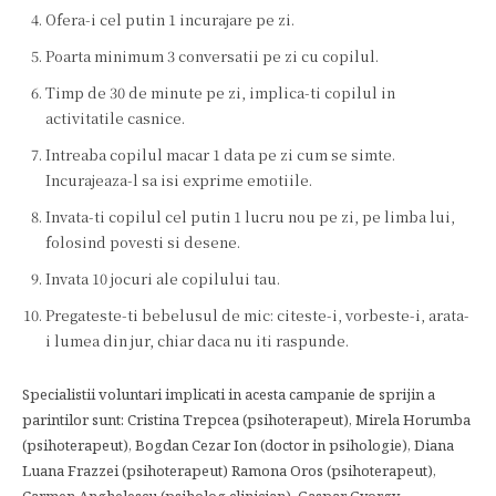
Ofera-i cel putin 1 incurajare pe zi.
Poarta minimum 3 conversatii pe zi cu copilul.
Timp de 30 de minute pe zi, implica-ti copilul in
activitatile casnice.
Intreaba copilul macar 1 data pe zi cum se simte.
Incurajeaza-l sa isi exprime emotiile.
Invata-ti copilul cel putin 1 lucru nou pe zi, pe limba lui,
folosind povesti si desene.
Invata 10 jocuri ale copilului tau.
Pregateste-ti bebelusul de mic: citeste-i, vorbeste-i, arata-
i lumea din jur, chiar daca nu iti raspunde.
Specialistii voluntari implicati in acesta campanie de sprijin a
parintilor sunt: Cristina Trepcea (psihoterapeut), Mirela Horumba
(psihoterapeut), Bogdan Cezar Ion (doctor in psihologie), Diana
Luana Frazzei (psihoterapeut) Ramona Oros (psihoterapeut),