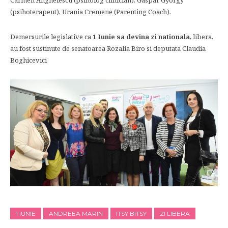
Carmen Anghelescu (psiholog clinician), Gaspar Gyorgy
(psihoterapeut), Urania Cremene (Parenting Coach).
Demersurile legislative ca
1 Iunie sa devina zi nationala
, libera,
au fost sustinute de senatoarea Rozalia Biro si deputata Claudia
Boghicevici
1 IUNIE
ANDREEA MARIN
ITSY BITSY
ZI LIBERA