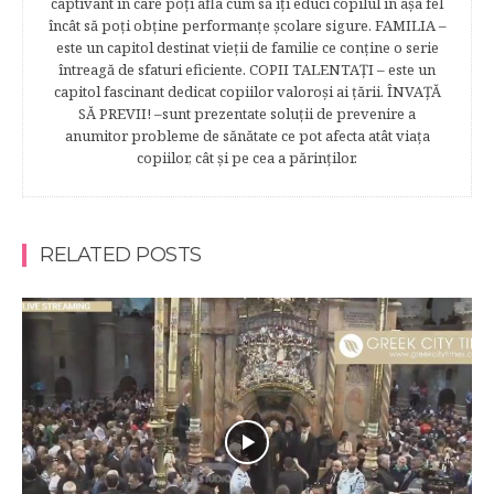
captivant în care poţi afla cum să îţi educi copilul în aşa fel
încât să poţi obţine performanţe şcolare sigure. FAMILIA –
este un capitol destinat vieţii de familie ce conţine o serie
întreagă de sfaturi eficiente. COPII TALENTAŢI – este un
capitol fascinant dedicat copiilor valoroși ai țării. ÎNVAŢĂ
SĂ PREVII! –sunt prezentate soluţii de prevenire a
anumitor probleme de sănătate ce pot afecta atât viaţa
copiilor, cât şi pe cea a părinţilor.
RELATED POSTS