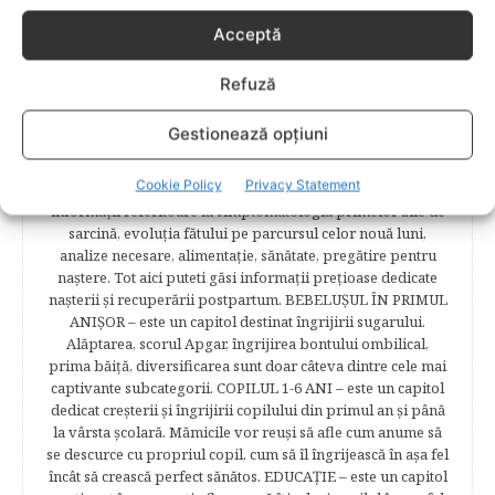
frumoasă de viață a unei mămici celebre – Elena Băsescu,
Acceptă
într-un interviu acordat în exclusivitate revistei Bebelu,vor
fi puşi în temă cu ultimele tendinţe în materie de frumuseţe,
diete şi modă parcurgând atent şi rubricile permanente
Refuză
începând cu: Rubrici: PĂRINŢI CELEBRI – Cele mai
cunoscute personalităţi mondene vor fi alături de tine
Gestionează opțiuni
pentru a te îndruma, oferindu-ţi un sfat din experienţa lor
de părinte. SARCINA ŞI NAŞTEREA – este un capitol
Cookie Policy
Privacy Statement
destinat celor 9 luni de viaţă intrauterină. Vor fi prezentate
informaţii referitoare la simptomatologia primelor zile de
sarcină, evoluţia fătului pe parcursul celor nouă luni,
analize necesare, alimentaţie, sănătate, pregătire pentru
naştere. Tot aici puteti găsi informaţii preţioase dedicate
naşterii şi recuperării postpartum. BEBELUŞUL ÎN PRIMUL
ANIŞOR – este un capitol destinat îngrijirii sugarului.
Alăptarea, scorul Apgar, îngrijirea bontului ombilical,
prima băiţă, diversificarea sunt doar câteva dintre cele mai
captivante subcategorii. COPILUL 1-6 ANI – este un capitol
dedicat creşterii şi îngrijirii copilului din primul an şi până
la vârsta şcolară. Mămicile vor reuşi să afle cum anume să
se descurce cu propriul copil, cum să îl îngrijească în aşa fel
încât să crească perfect sănătos. EDUCAŢIE – este un capitol