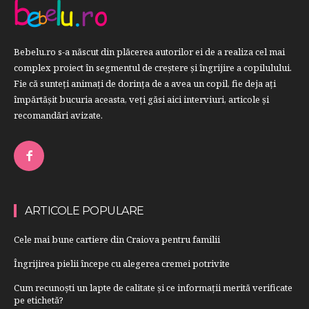
Bebelu.ro s-a născut din plăcerea autorilor ei de a realiza cel mai
complex proiect în segmentul de creştere şi îngrijire a copilulului.
Fie că sunteţi animaţi de dorinţa de a avea un copil, fie deja aţi
împărtăşit bucuria aceasta, veți găsi aici interviuri, articole şi
recomandări avizate.
ARTICOLE POPULARE
Cele mai bune cartiere din Craiova pentru familii
Îngrijirea pielii începe cu alegerea cremei potrivite
Cum recunoști un lapte de calitate și ce informații merită verificate
pe etichetă?