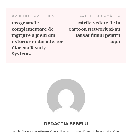
ARTICOLUL PRECEDENT
ARTICOLUL URMĂTOR
Programele
Micile Vedete de la
complementare de
Cartoon Network si-au
ingrijire a pielii din
lansat filmul pentru
exterior si din interior
copii
Clarena Beauty
Systems
REDACTIA BEBELU
Bebelu.ro s-a născut din plăcerea autorilor ei de a scrie, din