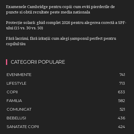
Examenele Cambridge pentru copii: cum eviti pierderile de
puncte si obtii rezultate peste media nationala
Protecție solară: ghid complet 2026 pentru alegerea corectă a SPF-
ului (15 vs. 30 vs. 50)
Fără lacrimi, fără iritații: cum alegi șamponul perfect pentru
copilul tău
CATEGORII POPULARE
EVENIMENTE
741
LIFESTYLE
713
COPII
633
FAMILIA
582
COMUNICAT
521
BEBELUSI
436
SANATATE COPII
424