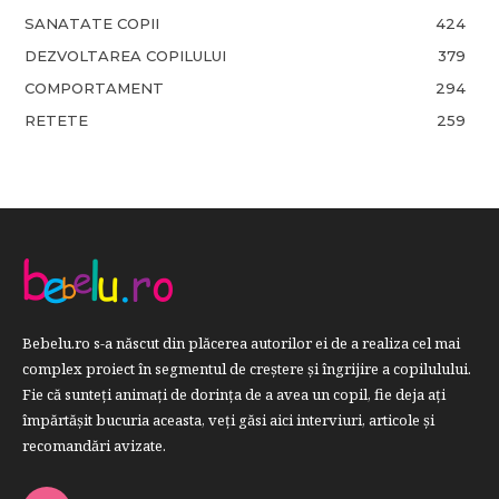
SANATATE COPII
424
DEZVOLTAREA COPILULUI
379
COMPORTAMENT
294
RETETE
259
Bebelu.ro s-a născut din plăcerea autorilor ei de a realiza cel mai
complex proiect în segmentul de creştere şi îngrijire a copilulului.
Fie că sunteţi animaţi de dorinţa de a avea un copil, fie deja aţi
împărtăşit bucuria aceasta, veți găsi aici interviuri, articole şi
recomandări avizate.