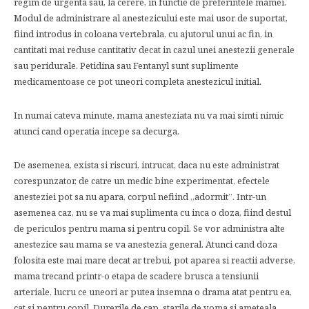
regim de urgenta sau, la cerere, in functie de preferintele mamei.
Modul de administrare al anestezicului este mai usor de suportat,
fiind introdus in coloana vertebrala, cu ajutorul unui ac fin, in
cantitati mai reduse cantitativ decat in cazul unei anestezii generale
sau peridurale. Petidina sau Fentanyl sunt suplimente
medicamentoase ce pot uneori completa anestezicul initial.
In numai cateva minute, mama anesteziata nu va mai simti nimic
atunci cand operatia incepe sa decurga.
De asemenea, exista si riscuri, intrucat, daca nu este administrat
corespunzator, de catre un medic bine experimentat, efectele
anesteziei pot sa nu apara, corpul nefiind „adormit”. Intr-un
asemenea caz, nu se va mai suplimenta cu inca o doza, fiind destul
de periculos pentru mama si pentru copil. Se vor administra alte
anestezice sau mama se va anestezia general. Atunci cand doza
folosita este mai mare decat ar trebui, pot aparea si reactii adverse,
mama trecand printr-o etapa de scadere brusca a tensiunii
arteriale, lucru ce uneori ar putea insemna o drama atat pentru ea,
cat si pentru copil. Durerile de cap, starile de voma si ameteala