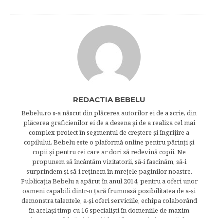
REDACTIA BEBELU
Bebelu.ro s-a născut din plăcerea autorilor ei de a scrie, din
plăcerea graficienilor ei de a desena şi de a realiza cel mai
complex proiect în segmentul de creştere şi îngrijire a
copilului. Bebelu este o plaformă online pentru părinţi şi
copii şi pentru cei care ar dori să redevină copii. Ne
propunem să încântăm vizitatorii, să-i fascinăm, să-i
surprindem şi să-i reţinem în mrejele paginilor noastre.​
Publicația Bebelu a apărut în anul 2014, pentru a oferi unor
oameni capabili dintr-o ţară frumoasă posibilitatea de a-şi
demonstra talentele, a-şi oferi serviciile, echipa colaborând
în acelaşi timp cu 16 specialişti în domeniile de maxim