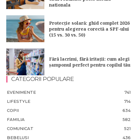
nationala
Protecție solară: ghid complet 2026
pentru alegerea corectă a SPF-ului
(15 vs. 30 vs. 50)
Fără lacrimi, fără iritații: cum alegi
șamponul perfect pentru copilul tău
CATEGORII POPULARE
EVENIMENTE
741
LIFESTYLE
714
COPII
634
FAMILIA
582
COMUNICAT
521
BEBELUSI
436