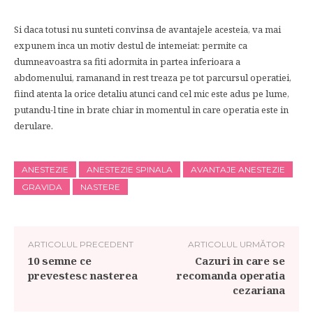
Si daca totusi nu sunteti convinsa de avantajele acesteia, va mai
expunem inca un motiv destul de intemeiat: permite ca
dumneavoastra sa fiti adormita in partea inferioara a
abdomenului, ramanand in rest treaza pe tot parcursul operatiei,
fiind atenta la orice detaliu atunci cand cel mic este adus pe lume,
putandu-l tine in brate chiar in momentul in care operatia este in
derulare.
ANESTEZIE
ANESTEZIE SPINALA
AVANTAJE ANESTEZIE
GRAVIDA
NASTERE
ARTICOLUL PRECEDENT
ARTICOLUL URMĂTOR
10 semne ce
Cazuri in care se
prevestesc nasterea
recomanda operatia
cezariana