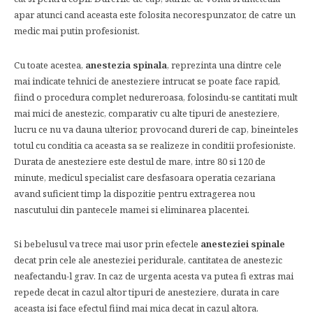
apar atunci cand aceasta este folosita necorespunzator, de catre un
medic mai putin profesionist.
Cu toate acestea,
anestezia spinala
, reprezinta una dintre cele
mai indicate tehnici de anesteziere intrucat se poate face rapid,
fiind o procedura complet nedureroasa, folosindu-se cantitati mult
mai mici de anestezic, comparativ cu alte tipuri de anesteziere,
lucru ce nu va dauna ulterior, provocand dureri de cap, bineinteles
totul cu conditia ca aceasta sa se realizeze in conditii profesioniste.
Durata de anesteziere este destul de mare, intre 80 si 120 de
minute, medicul specialist care desfasoara operatia cezariana
avand suficient timp la dispozitie pentru extragerea nou
nascutului din pantecele mamei si eliminarea placentei.
Si bebelusul va trece mai usor prin efectele
anesteziei spinale
decat prin cele ale anesteziei peridurale, cantitatea de anestezic
neafectandu-l grav. In caz de urgenta acesta va putea fi extras mai
repede decat in cazul altor tipuri de anesteziere, durata in care
aceasta isi face efectul fiind mai mica decat in cazul altora.