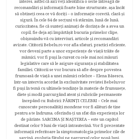
interes, astfel că aici veţi identifica o serie întreagă de
recomandări şi informaţii foarte bine structurate, aşa încât
să obtineţi ceea ce vă doriţi – o informaţie corectă, clară şi
sigură. În cele 84 de secțuni vă stârnim, lună de lună,
curiozitatea, fie că sunteţi animaţi de dorinţa de a avea un
copil, fie deja aţi împărtăşit bucuria primelor clipe,
obişnuindu-vă cu interviuri, articole şi recomandări
avizate. Cititorii Bebelu.ro vor afla sfaturi, practici eficiente,
vor deveni parte a unor experienţe de viaţă trăite de
mămici, vor fi puşi la curent cu cele mai noi măsuri
legislative care să le asigure siguranţa şi stabilitatea
familiei. Cititorii se vor bucura să afle despre povestea
frumoasă de viață a unei mămici celebre – Elena Băsescu,
într-un interviu acordat în exclusivitate revistei Bebelu,vor
fi puşi în temă cu ultimele tendinţe în materie de frumuseţe,
diete şi modă parcurgând atent şi rubricile permanente
începând cu: Rubrici: PĂRINŢI CELEBRI – Cele mai
cunoscute personalităţi mondene vor fi alături de tine
pentru a te îndruma, oferindu-ţi un sfat din experienţa lor
de părinte. SARCINA ŞI NAŞTEREA – este un capitol
destinat celor 9 luni de viaţă intrauterină. Vor fi prezentate
informaţii referitoare la simptomatologia primelor zile de
sarcină, evoluţia fătului pe parcursul celor nouă luni,