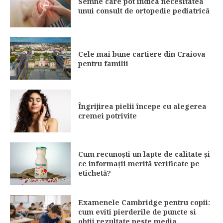
Semne care pot indica necesitatea
unui consult de ortopedie pediatrică
Cele mai bune cartiere din Craiova
pentru familii
Îngrijirea pielii începe cu alegerea
cremei potrivite
Cum recunoști un lapte de calitate și
ce informații merită verificate pe
etichetă?
Examenele Cambridge pentru copii:
cum eviti pierderile de puncte si
obtii rezultate peste media