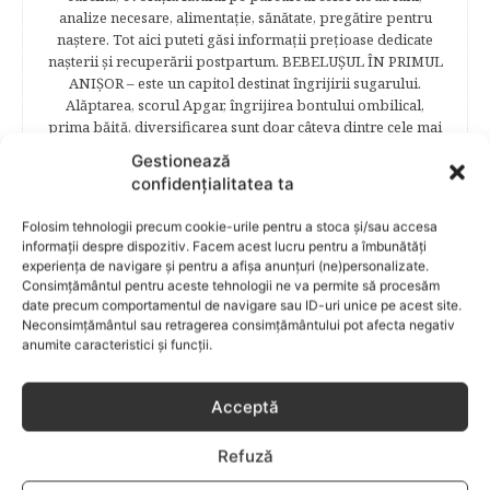
analize necesare, alimentaţie, sănătate, pregătire pentru
naştere. Tot aici puteti găsi informaţii preţioase dedicate
naşterii şi recuperării postpartum. BEBELUŞUL ÎN PRIMUL
ANIŞOR – este un capitol destinat îngrijirii sugarului.
Alăptarea, scorul Apgar, îngrijirea bontului ombilical,
prima băiţă, diversificarea sunt doar câteva dintre cele mai
captivante subcategorii. COPILUL 1-6 ANI – este un capitol
Gestionează
dedicat creşterii şi îngrijirii copilului din primul an şi până
confidențialitatea ta
la vârsta şcolară. Mămicile vor reuşi să afle cum anume să
se descurce cu propriul copil, cum să îl îngrijească în aşa fel
Folosim tehnologii precum cookie-urile pentru a stoca și/sau accesa
încât să crească perfect sănătos. EDUCAŢIE – este un capitol
informații despre dispozitiv. Facem acest lucru pentru a îmbunătăți
captivant în care poţi afla cum să îţi educi copilul în aşa fel
experiența de navigare și pentru a afișa anunțuri (ne)personalizate.
încât să poţi obţine performanţe şcolare sigure. FAMILIA –
Consimțământul pentru aceste tehnologii ne va permite să procesăm
este un capitol destinat vieţii de familie ce conţine o serie
date precum comportamentul de navigare sau ID-uri unice pe acest site.
întreagă de sfaturi eficiente. COPII TALENTAŢI – este un
Neconsimțământul sau retragerea consimțământului pot afecta negativ
capitol fascinant dedicat copiilor valoroși ai țării. ÎNVAŢĂ
anumite caracteristici și funcții.
SĂ PREVII! –sunt prezentate soluţii de prevenire a
anumitor probleme de sănătate ce pot afecta atât viaţa
Acceptă
copiilor, cât şi pe cea a părinţilor.
Refuză