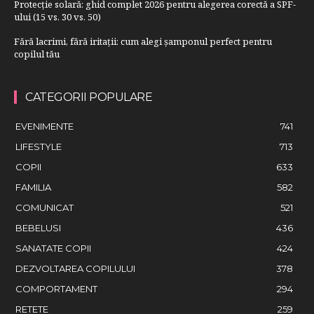
Protecție solară: ghid complet 2026 pentru alegerea corectă a SPF-
ului (15 vs. 30 vs. 50)
Fără lacrimi, fără iritații: cum alegi șamponul perfect pentru
copilul tău
CATEGORII POPULARE
EVENIMENTE
741
LIFESTYLE
713
COPII
633
FAMILIA
582
COMUNICAT
521
BEBELUSI
436
SANATATE COPII
424
DEZVOLTAREA COPILULUI
378
COMPORTAMENT
294
RETETE
259