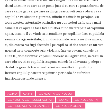
agitat se simte nefericit si mai ales singur. In cazul in care ii veti
darui un caine cu care sa se poata juca si cu care sa poata dormi, de
care sa aiba grija si pe care sa il ingrijeasca veti putea observa ca
copilul se va simti in siguranta, stiindu-si cainele in preajma. Cu
toate acestea, asteptarile parintilor nu vor trebui sa fie prea mari –
cainele il va ajuta sa faca fata situatiei, fiind un terapeut al copilului
agitat, insa nu il va vindeca in totalitate pe copil. Iar daca copilul da
semne de agresivitate
, lovindu-si cainele, acesta nu il va musca,
ci, din contra, va fugi, facandu-l pe copil sa isi dea seama ca nu este
normal sa se comporte prin violenta. Intr-un cuvant, cainele va
ajuta la „domesticirea” copilului violent sau agitat. Insa, in cazul in
care observati ca copilul isi supune cainele la adevarate pedepse
destul de greu de trecut, va trebui sa consultati un psiholog
intrucat copilul poate trece printr-o perioada de suferinta
interioara destul de intensa.
ADHD
CAINE
CONDUITA COPILULUI
CONDUITA COPILULUI AGITAT
COPIL
COPILUL AGITAT
COPILUL AGITAT SI CAINELE
COPILUL VIOLENT