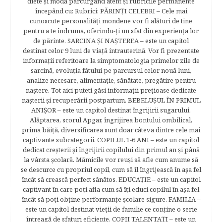
diete şi modă parcurgând atent şi rubricile permanente
începând cu: Rubrici: PĂRINŢI CELEBRI – Cele mai
cunoscute personalităţi mondene vor fi alături de tine
pentru a te îndruma, oferindu-ţi un sfat din experienţa lor
de părinte. SARCINA ŞI NAŞTEREA – este un capitol
destinat celor 9 luni de viaţă intrauterină. Vor fi prezentate
informaţii referitoare la simptomatologia primelor zile de
sarcină, evoluţia fătului pe parcursul celor nouă luni,
analize necesare, alimentaţie, sănătate, pregătire pentru
naştere. Tot aici puteti găsi informaţii preţioase dedicate
naşterii şi recuperării postpartum. BEBELUŞUL ÎN PRIMUL
ANIŞOR – este un capitol destinat îngrijirii sugarului.
Alăptarea, scorul Apgar, îngrijirea bontului ombilical,
prima băiţă, diversificarea sunt doar câteva dintre cele mai
captivante subcategorii. COPILUL 1-6 ANI – este un capitol
dedicat creşterii şi îngrijirii copilului din primul an şi până
la vârsta şcolară. Mămicile vor reuşi să afle cum anume să
se descurce cu propriul copil, cum să îl îngrijească în aşa fel
încât să crească perfect sănătos. EDUCAŢIE – este un capitol
captivant în care poţi afla cum să îţi educi copilul în aşa fel
încât să poţi obţine performanţe şcolare sigure. FAMILIA –
este un capitol destinat vieţii de familie ce conţine o serie
întreagă de sfaturi eficiente. COPII TALENTAŢI – este un