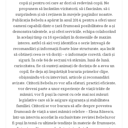
copii şi pentru cei care ar dori să redevină copii. Ne
propunem să încântăm vizitatorii, să-i fascinăm, să-i
surprindem şi să-i reţinem în mrejele paginilor noastre.​
Publicația Bebelu a apărut în anul 2014, pentru a oferi unor
oameni capabili dintr-o ţară frumoasă posibilitatea de a-şi
demonstra talentele, a-şi oferi serviciile, echipa colaborând
în acelaşi timp cu 16 specialişti în domeniile de maxim
interes, astfel că aici veţi identifica o serie întreagă de
recomandări şi informaţii foarte bine structurate, aşa încât
să obtineţi ceea ce vă doriţi – o informaţie corectă, clară şi
sigură. În cele 84 de secțuni vă stârnim, lună de lună,
curiozitatea, fie că sunteţi animaţi de dorinţa de a avea un
copil, fie deja aţi împărtăşit bucuria primelor clipe,
obişnuindu-vă cu interviuri, articole şi recomandări
avizate. Cititorii Bebelu.ro vor afla sfaturi, practici eficiente,
vor deveni parte a unor experienţe de viaţă trăite de
mămici, vor fi puşi la curent cu cele mai noi măsuri
legislative care să le asigure siguranţa şi stabilitatea
familiei. Cititorii se vor bucura să afle despre povestea
frumoasă de viață a unei mămici celebre – Elena Băsescu,
într-un interviu acordat în exclusivitate revistei Bebelu,vor
fi puşi în temă cu ultimele tendinţe în materie de frumuseţe,