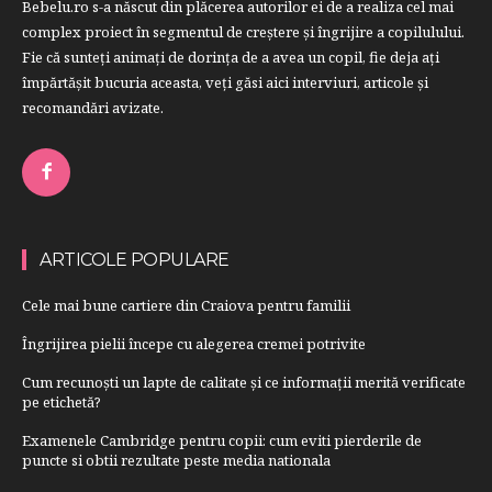
Bebelu.ro s-a născut din plăcerea autorilor ei de a realiza cel mai
complex proiect în segmentul de creştere şi îngrijire a copilulului.
Fie că sunteţi animaţi de dorinţa de a avea un copil, fie deja aţi
împărtăşit bucuria aceasta, veți găsi aici interviuri, articole şi
recomandări avizate.
ARTICOLE POPULARE
Cele mai bune cartiere din Craiova pentru familii
Îngrijirea pielii începe cu alegerea cremei potrivite
Cum recunoști un lapte de calitate și ce informații merită verificate
pe etichetă?
Examenele Cambridge pentru copii: cum eviti pierderile de
puncte si obtii rezultate peste media nationala