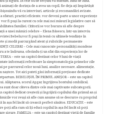
ară şi sigură. În cele 84 de secțuni vă stârnim, lună de lună,
ţi animaţi de dorinţa de a avea un copil, fie deja aţi împărtăşit
bişnuindu-vă cu interviuri, articole şi recomandări avizate.
la sfaturi, practici eficiente, vor deveni parte a unor experienţe
 vor fi puşi la curent cu cele mai noi măsuri legislative care să
abilitatea familiei. Cititorii se vor bucura să afle despre
ță a unei mămici celebre – Elena Băsescu, într-un interviu
evistei Bebelu,vor fi puşi în temă cu ultimele tendinţe în
ete şi modă parcurgând atent şi rubricile permanente
ĂRINŢI CELEBRI – Cele mai cunoscute personalităţi mondene
tru a te îndruma, oferindu-ţi un sfat din experienţa lor de
EREA – este un capitol destinat celor 9 luni de viaţă
entate informaţii referitoare la simptomatologia primelor zile
lui pe parcursul celor nouă luni, analize necesare, alimentaţie,
u naştere. Tot aici puteti găsi informaţii preţioase dedicate
 postpartum. BEBELUŞUL ÎN PRIMUL ANIŞOR – este un capitol
lui. Alăptarea, scorul Apgar, îngrijirea bontului ombilical,
ea sunt doar câteva dintre cele mai captivante subcategorii.
capitol dedicat creşterii şi îngrijirii copilului din primul an şi
Mămicile vor reuşi să afle cum anume să se descurce cu propriul
că în aşa fel încât să crească perfect sănătos. EDUCAŢIE – este
re poţi afla cum să îţi educi copilul în aşa fel încât să poţi
e sigure. FAMILIA – este un capitol destinat vieţii de familie