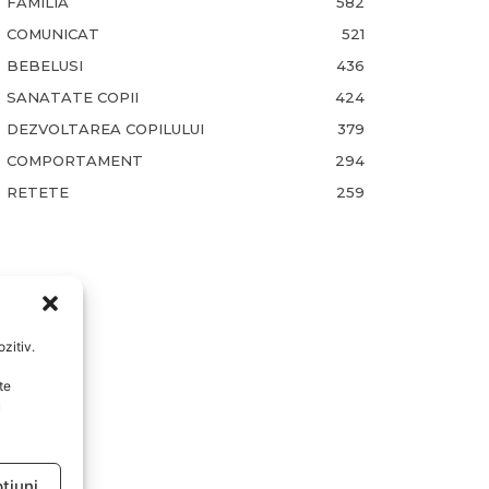
FAMILIA
582
COMUNICAT
521
BEBELUSI
436
SANATATE COPII
424
DEZVOLTAREA COPILULUI
379
COMPORTAMENT
294
RETETE
259
zitiv.
te
u
țiuni