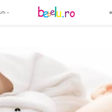
UTI
B