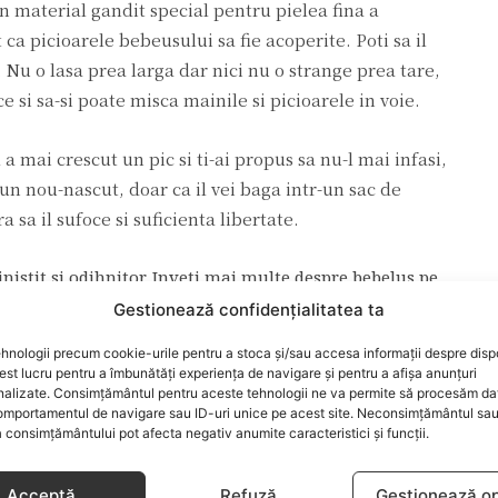
un material gandit special pentru pielea fina a
 ca picioarele bebeusului sa fie acoperite. Poti sa il
 Nu o lasa prea larga dar nici nu o strange prea tare,
e si sa-si poate misca mainile si picioarele in voie.
a mai crescut un pic si ti-ai propus sa nu-l mai infasi,
un nou-nascut, doar ca il vei baga intr-un sac de
a sa il sufoce si suficienta libertate.
nistit si odihnitor. Inveti mai multe despre bebelus pe
 ii permit sa descopere, asa ca, in limita confortului
Gestionează confidențialitatea ta
 de hainute pentru somn. Invata-i reactiile si ofera-I
hnologii precum cookie-urile pentru a stoca și/sau accesa informații despre dispo
umos.
t lucru pentru a îmbunătăți experiența de navigare și pentru a afișa anunțuri
nalizate. Consimțământul pentru aceste tehnologii ne va permite să procesăm da
mportamentul de navigare sau ID-uri unice pe acest site. Neconsimțământul sa
 consimțământului pot afecta negativ anumite caracteristici și funcții.
Acceptă
Refuză
Gestionează op