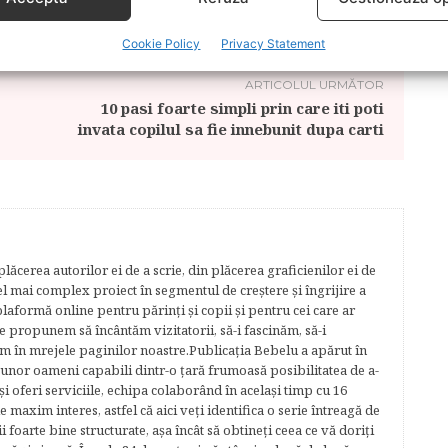
MN BEBELUS
Cookie Policy
Privacy Statement
ARTICOLUL URMĂTOR
10 pasi foarte simpli prin care iti poti
invata copilul sa fie innebunit dupa carti
lăcerea autorilor ei de a scrie, din plăcerea graficienilor ei de
cel mai complex proiect în segmentul de creştere şi îngrijire a
plaformă online pentru părinţi şi copii şi pentru cei care ar
e propunem să încântăm vizitatorii, să-i fascinăm, să-i
m în mrejele paginilor noastre.​ Publicația Bebelu a apărut în
 unor oameni capabili dintr-o ţară frumoasă posibilitatea de a-
şi oferi serviciile, echipa colaborând în acelaşi timp cu 16
e maxim interes, astfel că aici veţi identifica o serie întreagă de
foarte bine structurate, aşa încât să obtineţi ceea ce vă doriţi