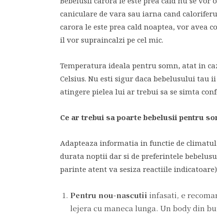
Bebelusii carora le este prea cald nu se vor 
caniculare de vara sau iarna cand caloriferu
carora le este prea cald noaptea, vor avea cos
il vor supraincalzi pe cel mic.
Temperatura ideala pentru somn, atat in cazul
Celsius. Nu esti sigur daca bebelusului tau ii
atingere pielea lui ar trebui sa se simta con
Ce ar trebui sa poarte bebelusii pentru so
Adapteaza informatia in functie de climatul
durata noptii dar si de preferintele bebelusu
parinte atent va sesiza reactiile indicatoare)
Pentru nou-nascutii
infasati, e recoma
lejera cu maneca lunga. Un body din b