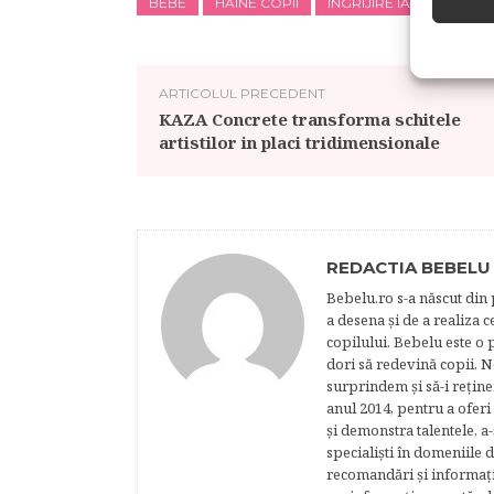
BEBE
HAINE COPII
INGRIJIRE IARNA
SO
ARTICOLUL PRECEDENT
KAZA Concrete transforma schitele
artistilor in placi tridimensionale
REDACTIA BEBELU
Bebelu.ro s-a născut din p
a desena şi de a realiza 
copilului. Bebelu este o 
dori să redevină copii. N
surprindem şi să-i reţine
anul 2014, pentru a oferi
şi demonstra talentele, a-
specialişti în domeniile d
recomandări şi informaţii 