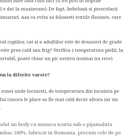
odihni bine (asa cum nici tu nu poti in noptile
l e dat la maximum). De fapt, bebelusii si prescolarii
maruri. Asa ca evita sa folosesti textile flausate, care
 copiilor, cat si a adultilor este de douazeci de grade
 este prea cald sau frig? Verifica-i temperatura pielii; la
fortabil, poate chiar un pic neutru (numai nu rece).
mn la diferite varste?
 zonei unde locuiesti, de temperatura din locuinta pe
lui (unora le place sa fie mai cald decat altora iar un
.
ndat un body cu maneca scurta sub o pijamaluta
umbac 100%, fabricat in Romania, precum cele de pe