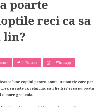
sa poarte
optile reci ca sa
 lin?
witter
Pinterest
WhatsApp
oleasca bine copilul pentru somn. Hainutele care par
vrea sa riste ca celui mic sa-i fie frig si sa nu poata
fi o mare greseala.