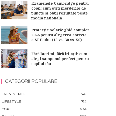
Examenele Cambridge pentru
copii: cum eviti pierderile de
puncte si obtii rezultate peste
media nationala
Protecție solară: ghid complet
2026 pentru alegerea corectă
a SPF-ului (15 vs. 30 vs. 50)
Fără lacrimi, fără iritații: cum
alegi șamponul perfect pentru
copilul tău
CATEGORII POPULARE
EVENIMENTE
741
LIFESTYLE
714
COPII
634