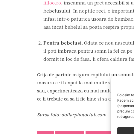
lilloo.ro
, inseamna un pret accesibil si 
bebelusului. In noptile reci, e important
infasi intr-o paturica usoara de bumbac.
asa incat bebelul sa poata respira propic
Pentru bebelusi.
Odata ce nou nascutul 
il poti imbraca pentru somn la fel ca pe 
dormit in loc de fasa. Ii ofera caldura far
Grija de parinte asigura copilului un somn li
masura ce il expui la mai multe situatii care
sau, experimenteaza cu mai multe combinatii
Folosim te
ce ii trebuie ca sa ii fie bine si sa creasca fr
Facem aces
(ne)perso
precum co
Sursa foto: dollarphotoclub.com
retragerea