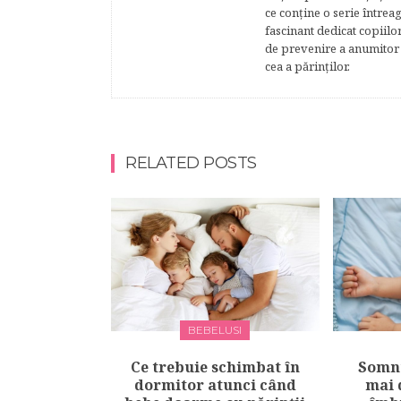
ce conţine o serie întrea
fascinant dedicat copiilo
de prevenire a anumitor p
cea a părinţilor.
RELATED POSTS
BEBELUSI
Ce trebuie schimbat în
Somnu
dormitor atunci când
mai 