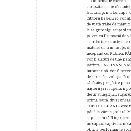
– o informaţie corectă, cl
curiozitatea, fie că sunte
bucuria primelor clipe, o
Cititorii Bebelu.ro vor af
de viaţă trăite de mămici,
le asigure siguranţa şi st
povestea frumoasă de via
acordat în exclusivitate r
materie de frumuseţe, di
începând cu: Rubrici: P
vor fi alături de tine pen
părinte. SARCINA ŞI NAŞT
intrauterină. Vor fi prez
de sarcină, evoluţia fătu
sănătate, pregătire pentr
naşterii şi recuperării
destinat îngrijirii sugaru
prima băiţă, diversificar
COPILUL 1-6 ANI – este un 
până la vârsta şcolară. 
copil, cum să îl îngrijeas
un capitol captivant în ca
obţine performanţe şcolar