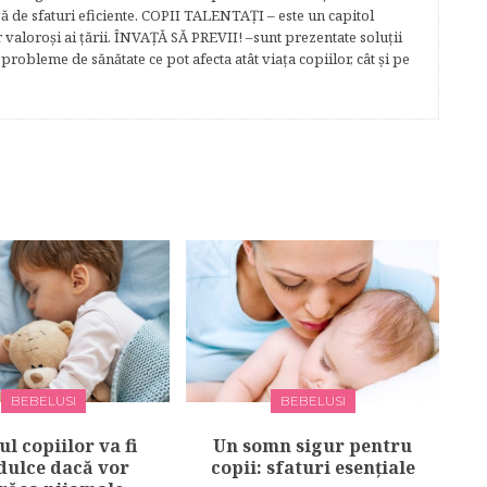
gă de sfaturi eficiente. COPII TALENTAŢI – este un capitol
r valoroși ai țării. ÎNVAŢĂ SĂ PREVII! –sunt prezentate soluţii
robleme de sănătate ce pot afecta atât viaţa copiilor, cât şi pe
BEBELUSI
BEBELUSI
l copiilor va fi
Un somn sigur pentru
dulce dacă vor
copii: sfaturi esențiale