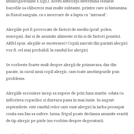
imunoglobuline E (IgE). Acesti anticorpi determina celulele
bazofile sa elibereze mai multe subtante, printre care si histamina,
in fluxul sanguin, ca o incercare de a lupta cu ”intrusul”.
Alergiile pot fi provocate de factori de mediu (praf, polen,
mucegai), dar si de anumite alimente si tin si de factori genetici.
Altfel spus, alegiile se mostenesc! Copiii nascuti din parinti alergici
vor fi, cel mai probabil, la randul lor alergici.
Se vorbeste foarte mult despre alergii de primavara, dar din
pacate, in cazul unui copil alergic, cam toate anotimpurile pun
probleme.
Alergiile sezoniere incep sa supere de prin luna martie, odata cu
inflorirea copacilor, si dureaza pana in mai-iunie. In august-
septembrie, este randul celor care sunt alergici la iarba proaspat
cosita sau fan sa sufere. Iarna, frigul poate declansa anumite reactii
de tip alergic pe piele (nu vorbim despre degeraturi).