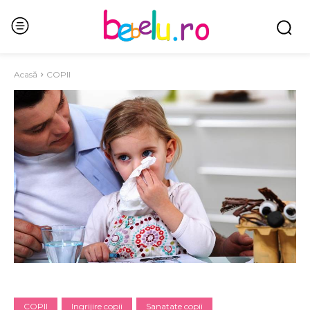
Acasă
COPII
COPII
Ingrijire copii
Sanatate copii