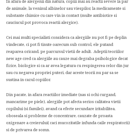
In afara de alergenii din natura, copiii mai au reactii severe la par
de animale, la veninul albinelor sau viespilor, la medicamente si
substante chimice cu care vin in contact (multe antibiotice si
cauciucul pot provoca reactii alergice).
Cei mai multi specialisti considera ca alergiile nu pot fi pe deplin
vindecate, ci pot fi tinute oarecum sub control, ele putand
reaparea oricand, pe parcursul vietii de adult. Adeptii teoriilor
new age cred ca alergiile au cauze mai degraba psihologice decat
fizice, biologice si ca ar avea legatura cu respingerea celor din jur
sau cu negarea propriei puteri, dar aceste teorii nu par sa se
sustina in cazul copiilor.
Din pacate, in afara reactiilor imediate (nas si ochi curgand,
mancarime pe piele), alergiile pot afecta serios calitatea vietii
copilului (si familei), avand ca efecte secundare iritabilitea,
oboseala si probleme de concentrare, cauzate de proasta
oxigenare a creierului( caci mucozitatile infunda caile respiratorii)
si de privarea de somn.