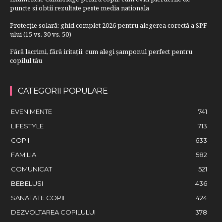
puncte si obtii rezultate peste media nationala
Protecție solară: ghid complet 2026 pentru alegerea corectă a SPF-
ului (15 vs. 30 vs. 50)
Fără lacrimi, fără iritații: cum alegi șamponul perfect pentru
copilul tău
CATEGORII POPULARE
EVENIMENTE
741
LIFESTYLE
713
COPII
633
FAMILIA
582
COMUNICAT
521
BEBELUSI
436
SANATATE COPII
424
DEZVOLTAREA COPILULUI
378