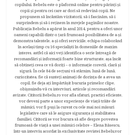
copilului. Bebelu este o plaformă online pentru părinţi şi
copii şi pentru cei care ar dori să redevină copii. Ne
propunem să încântăm vizitatorii, să-i fascinăm, să-i
surprindem şi să-i reţinem în mrejele paginilor noastre.​
Publicația Bebelu a apărut în anul 2014, pentru a oferi unor
oameni capabili dintr-o ţară frumoasă posibilitatea de a-şi
demonstra talentele, a-şi oferi serviciile, echipa colaborând
în acelaşi timp cu 16 specialişti în domeniile de maxim
interes, astfel că aici veţi identifica o serie întreagă de
recomandări şi informaţii foarte bine structurate, aşa încât
să obtineţi ceea ce vă doriţi – o informaţie corectă, clară şi
sigură. În cele 84 de secțuni vă stârnim, lună de lună,
curiozitatea, fie că sunteţi animaţi de dorinţa de a avea un
copil, fie deja aţi împărtăşit bucuria primelor clipe,
obişnuindu-vă cu interviuri, articole şi recomandări
avizate. Cititorii Bebelu.ro vor afla sfaturi, practici eficiente,
vor deveni parte a unor experienţe de viaţă trăite de
mămici, vor fi puşi la curent cu cele mai noi măsuri
legislative care să le asigure siguranţa şi stabilitatea
familiei. Cititorii se vor bucura să afle despre povestea
frumoasă de viață a unei mămici celebre – Elena Băsescu,
într-un interviu acordat în exclusivitate revistei Bebelu,vor