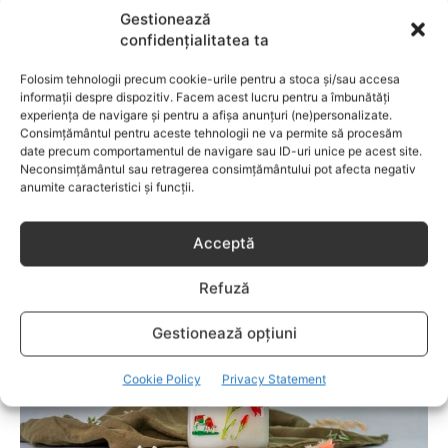
Gestionează
întreagă de sfaturi eficiente. COPII TALENTAŢI – este un
capitol fascinant dedicat copiilor valoroși ai țării. ÎNVAŢĂ
confidențialitatea ta
SĂ PREVII! –sunt prezentate soluţii de prevenire a
anumitor probleme de sănătate ce pot afecta atât viaţa
Folosim tehnologii precum cookie-urile pentru a stoca și/sau accesa
informații despre dispozitiv. Facem acest lucru pentru a îmbunătăți
copiilor, cât şi pe cea a părinţilor.
experiența de navigare și pentru a afișa anunțuri (ne)personalizate.
Consimțământul pentru aceste tehnologii ne va permite să procesăm
date precum comportamentul de navigare sau ID-uri unice pe acest site.
Neconsimțământul sau retragerea consimțământului pot afecta negativ
RELATED POSTS
anumite caracteristici și funcții.
Acceptă
Refuză
Gestionează opțiuni
Cookie Policy
Privacy Statement