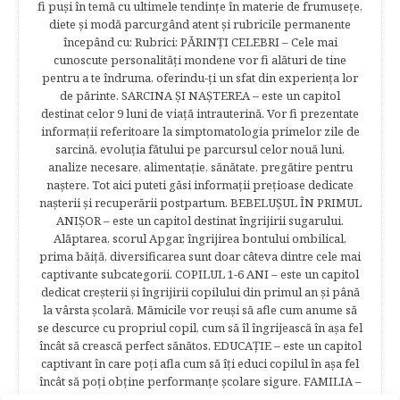
fi puşi în temă cu ultimele tendinţe în materie de frumuseţe,
diete şi modă parcurgând atent şi rubricile permanente
începând cu: Rubrici: PĂRINŢI CELEBRI – Cele mai
cunoscute personalităţi mondene vor fi alături de tine
pentru a te îndruma, oferindu-ţi un sfat din experienţa lor
de părinte. SARCINA ŞI NAŞTEREA – este un capitol
destinat celor 9 luni de viaţă intrauterină. Vor fi prezentate
informaţii referitoare la simptomatologia primelor zile de
sarcină, evoluţia fătului pe parcursul celor nouă luni,
analize necesare, alimentaţie, sănătate, pregătire pentru
naştere. Tot aici puteti găsi informaţii preţioase dedicate
naşterii şi recuperării postpartum. BEBELUŞUL ÎN PRIMUL
ANIŞOR – este un capitol destinat îngrijirii sugarului.
Alăptarea, scorul Apgar, îngrijirea bontului ombilical,
prima băiţă, diversificarea sunt doar câteva dintre cele mai
captivante subcategorii. COPILUL 1-6 ANI – este un capitol
dedicat creşterii şi îngrijirii copilului din primul an şi până
la vârsta şcolară. Mămicile vor reuşi să afle cum anume să
se descurce cu propriul copil, cum să îl îngrijească în aşa fel
încât să crească perfect sănătos. EDUCAŢIE – este un capitol
captivant în care poţi afla cum să îţi educi copilul în aşa fel
încât să poţi obţine performanţe şcolare sigure. FAMILIA –
este un capitol destinat vieţii de familie ce conţine o serie