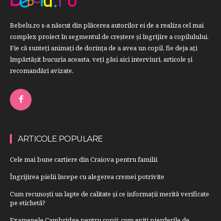
Bebelu.ro s-a născut din plăcerea autorilor ei de a realiza cel mai
complex proiect în segmentul de creştere şi îngrijire a copilulului.
Fie că sunteţi animaţi de dorinţa de a avea un copil, fie deja aţi
împărtăşit bucuria aceasta, veți găsi aici interviuri, articole şi
recomandări avizate.
ARTICOLE POPULARE
Cele mai bune cartiere din Craiova pentru familii
Îngrijirea pielii începe cu alegerea cremei potrivite
Cum recunoști un lapte de calitate și ce informații merită verificate
pe etichetă?
Examenele Cambridge pentru copii: cum eviti pierderile de