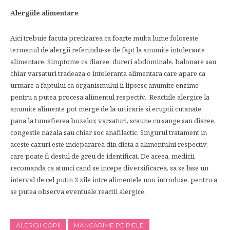
Alergiile alimentare
Aici trebuie facuta precizarea ca foarte multa lume foloseste
termenul de alergii referindu-se de fapt la anumite intolerante
alimentare. Simptome ca diaree, dureri abdominale, balonare sau
chiar varsaturi tradeaza o intoleranta alimentara care apare ca
urmare a faptului ca organismului ii lipsesc anumite enzime
pentru a putea procesa alimentul respectiv.. Reactiile alergice la
anumite alimente pot merge de la urticarie si eruptii cutanate,
pana la tumefierea buzelor, varsaturi, scaune cu sange sau diaree,
congestie nazala sau chiar soc anafilactic. Singurul tratament in
aceste cazuri este indepararea din dieta a alimentului respectiv,
care poate fi destul de greu de identificat. De aceea, medicii
recomanda ca atunci cand se incepe diversificarea, sa se lase un
interval de cel putin 3 zile intre alimentele nou introduse, pentru a
se putea observa eventuale reactii alergice.
ALERGII COPII
MANCARIME PE PIELE