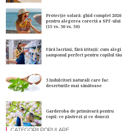
Protecție solară: ghid complet 2026
pentru alegerea corectă a SPF-ului
(15 vs. 30 vs. 50)
Fără lacrimi, fără iritații: cum alegi
șamponul perfect pentru copilul tău
3 îndulcitori naturali care fac
deserturile mai sănătoase
Garderoba de primăvară pentru
copii: ce păstrezi și ce donezi
CATEGORII POPULARE