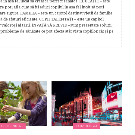
că în aşa fel încât să crească perfect sănătos. EDUCAŢIE – este
re poţi afla cum să îţi educi copilul în aşa fel încât să poţi
e sigure. FAMILIA – este un capitol destinat vieţii de familie
gă de sfaturi eficiente. COPII TALENTAŢI – este un capitol
r valoroși ai țării. ÎNVAŢĂ SĂ PREVII! –sunt prezentate soluţii
robleme de sănătate ce pot afecta atât viaţa copiilor, cât şi pe
COMUNICAT
COMUNICAT