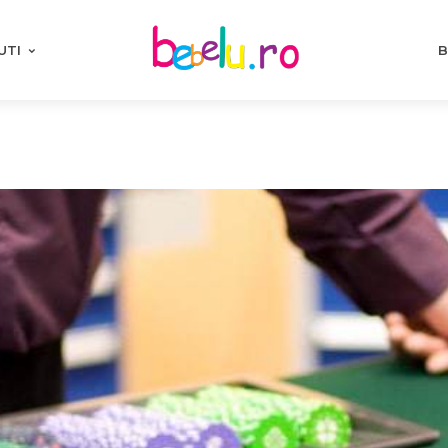
UTI
B