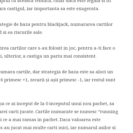
aptul ca aceasta tehnica, chiar daca este legala si iti
gura castigul, iar importanta sa este exagerata.
trategie de baza pentru blackjack, numararea cartilor
 si ea riscurile sale.
rea cartilor care s-au folosit in joc, pentru a-ti face o
i, ulterior, a castiga un pariu mai consistent.
umara cartile, dar strategia de baza este sa aloci un
 6 primesc +1, zecarii și așii primesc -1, iar restul sunt
upa ce ai inceput de la 0 inceputul unui nou pachet, sa
carei carti jucate. Cartile numarate se numesc “running
sti ce a mai ramas in pachet. Daca valoarea este
-au jucat mai multe carti mici, iar numarul asilor si