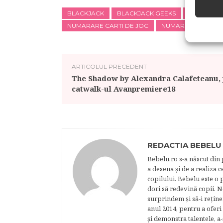
BLACKJACK
BLACKJACK GEEKS
CUMARARE
NUMARARE CARTI DE JOC
NUMARAT CARTI
ARTICOLUL PRECEDENT
The Shadow by Alexandra Calafeteanu,
catwalk-ul Avanpremiere18
REDACTIA BEBELU
Bebelu.ro s-a născut din p
a desena şi de a realiza 
copilului. Bebelu este o 
dori să redevină copii. N
surprindem şi să-i reţine
anul 2014, pentru a oferi
şi demonstra talentele, a-