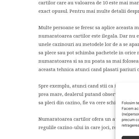
cartilor care au valoarea de 10 este mai ma
exact opusul. Pentru mai multe detalii despr
Multe persoane se feresc sa aplice aceasta m
numaratoarea cartilor este ilegala. Dar nu es
unele cazinouri au metodele lor de a se apara
sa plece sau pot schimba pachetele in orice 
numaratoarea si sa nu poata sa mai foloseasc
aceasta tehnica atunci cand plasati pariuri 
Spre exemplu, atunci cand stii ca in pachet s
prea mare, dealerul putand observa acest lucr
sa pleci din cazino, fie va cere schimbarea p
Folosim te
Facem aces
(ne)perso
Numaratoarea cartilor ofera un avantaj, dar
precum co
retragerea
regulile cazino-ului in care joci, rezultatele