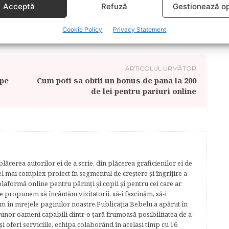
Acceptă
Refuză
Gestionează op
 CARTI BLACKJACK
JOCURI DE NOROC
Cookie Policy
Privacy Statement
ARTICOLUL URMĂTOR
 pe
Cum poti sa obtii un bonus de pana la 200
de lei pentru pariuri online
lăcerea autorilor ei de a scrie, din plăcerea graficienilor ei de
cel mai complex proiect în segmentul de creştere şi îngrijire a
plaformă online pentru părinţi şi copii şi pentru cei care ar
e propunem să încântăm vizitatorii, să-i fascinăm, să-i
m în mrejele paginilor noastre.​ Publicația Bebelu a apărut în
 unor oameni capabili dintr-o ţară frumoasă posibilitatea de a-
şi oferi serviciile, echipa colaborând în acelaşi timp cu 16