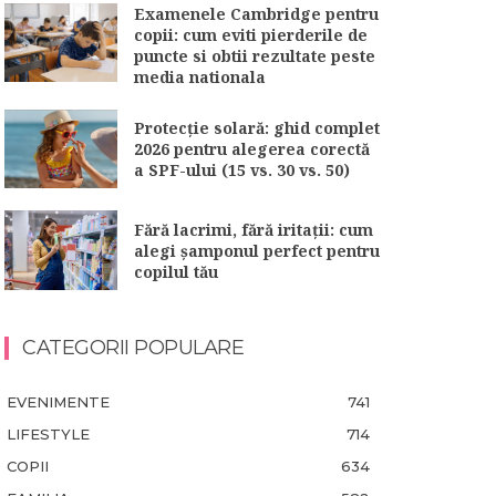
Examenele Cambridge pentru
copii: cum eviti pierderile de
puncte si obtii rezultate peste
media nationala
Protecție solară: ghid complet
2026 pentru alegerea corectă
a SPF-ului (15 vs. 30 vs. 50)
Fără lacrimi, fără iritații: cum
alegi șamponul perfect pentru
copilul tău
CATEGORII POPULARE
EVENIMENTE
741
LIFESTYLE
714
COPII
634