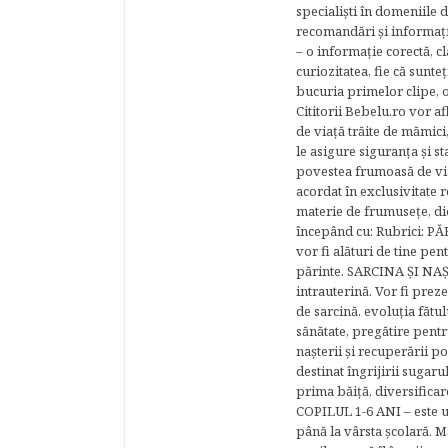
specialişti în domeniile d
recomandări şi informaţii 
– o informaţie corectă, cl
curiozitatea, fie că sunte
bucuria primelor clipe, o
Cititorii Bebelu.ro vor af
de viaţă trăite de mămici,
le asigure siguranţa şi st
povestea frumoasă de via
acordat în exclusivitate r
materie de frumuseţe, di
începând cu: Rubrici: P
vor fi alături de tine pen
părinte. SARCINA ŞI NAŞT
intrauterină. Vor fi prez
de sarcină, evoluţia fătu
sănătate, pregătire pentr
naşterii şi recuperării
destinat îngrijirii sugaru
prima băiţă, diversificar
COPILUL 1-6 ANI – este un 
până la vârsta şcolară. 