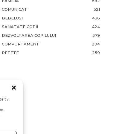
FAMILIA
582
COMUNICAT
521
BEBELUSI
436
SANATATE COPII
424
DEZVOLTAREA COPILULUI
379
COMPORTAMENT
294
RETETE
259
zitiv.
te
u