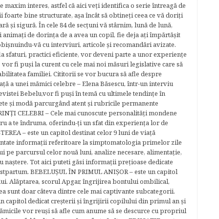
e maxim interes, astfel că aici veţi identifica o serie întreagă de
foarte bine structurate, aşa încât să obtineţi ceea ce vă doriţi
ară şi sigură. În cele 84 de secțuni vă stârnim, lună de lună,
ţi animaţi de dorinţa de a avea un copil, fie deja aţi împărtăşit
bişnuindu-vă cu interviuri, articole şi recomandări avizate.
la sfaturi, practici eficiente, vor deveni parte a unor experienţe
 vor fi puşi la curent cu cele mai noi măsuri legislative care să
abilitatea familiei. Cititorii se vor bucura să afle despre
ță a unei mămici celebre – Elena Băsescu, într-un interviu
evistei Bebelu,vor fi puşi în temă cu ultimele tendinţe în
ete şi modă parcurgând atent şi rubricile permanente
ĂRINŢI CELEBRI – Cele mai cunoscute personalităţi mondene
tru a te îndruma, oferindu-ţi un sfat din experienţa lor de
EREA – este un capitol destinat celor 9 luni de viaţă
entate informaţii referitoare la simptomatologia primelor zile
lui pe parcursul celor nouă luni, analize necesare, alimentaţie,
u naştere. Tot aici puteti găsi informaţii preţioase dedicate
 postpartum. BEBELUŞUL ÎN PRIMUL ANIŞOR – este un capitol
lui. Alăptarea, scorul Apgar, îngrijirea bontului ombilical,
ea sunt doar câteva dintre cele mai captivante subcategorii.
capitol dedicat creşterii şi îngrijirii copilului din primul an şi
Mămicile vor reuşi să afle cum anume să se descurce cu propriul