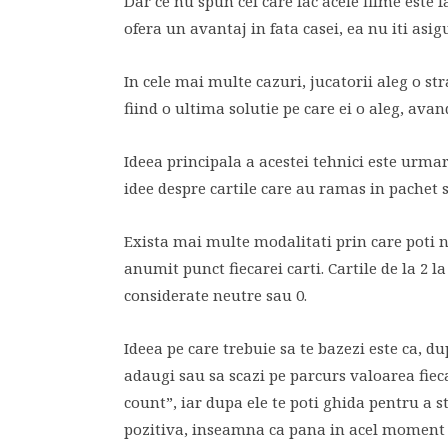
Dar ce nu spun cei care fac acele filme este f
ofera un avantaj in fata casei, ea nu iti asi
In cele mai multe cazuri, jucatorii aleg o s
fiind o ultima solutie pe care ei o aleg, avand
Ideea principala a acestei tehnici este urmari
idee despre cartile care au ramas in pachet s
Exista mai multe modalitati prin care poti n
anumit punct fiecarei carti. Cartile de la 2 la
considerate neutre sau 0.
Ideea pe care trebuie sa te bazezi este ca, d
adaugi sau sa scazi pe parcurs valoarea fie
count”, iar dupa ele te poti ghida pentru a 
pozitiva, inseamna ca pana in acel moment s