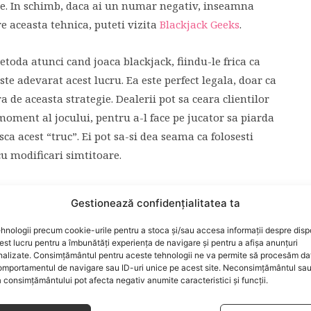
re. In schimb, daca ai un numar negativ, inseamna
e aceasta tehnica, puteti vizita
Blackjack Geeks
.
etoda atunci cand joaca blackjack, fiindu-le frica ca
te adevarat acest lucru. Ea este perfect legala, doar ca
 de aceasta strategie. Dealerii pot sa ceara clientilor
moment al jocului, pentru a-l face pe jucator sa piarda
a acest “truc”. Ei pot sa-si dea seama ca folosesti
cu modificari simtitoare.
unt mai multi asi si zecari, nu trebuie sa faci un pariu
Gestionează confidențialitatea ta
u si cerand una din practicile de mai sus: fie iti cere
achetelor.
hnologii precum cookie-urile pentru a stoca și/sau accesa informații despre dispo
t lucru pentru a îmbunătăți experiența de navigare și pentru a afișa anunțuri
nalizate. Consimțământul pentru aceste tehnologii ne va permite să procesăm da
 in functie de numarul pachetelor de la masa si de
mportamentul de navigare sau ID-uri unice pe acest site. Neconsimțământul sa
 consimțământului pot afecta negativ anumite caracteristici și funcții.
 pot fi mai bune cu pana la 1,5% decat de obicei.