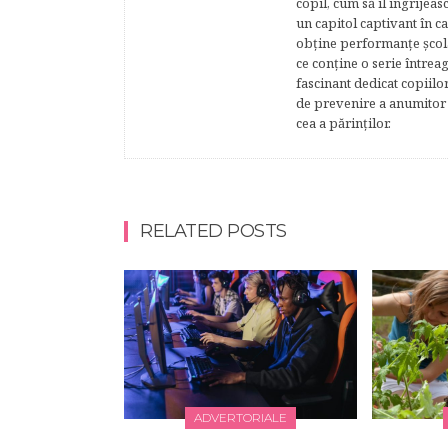
copil, cum să îl îngrijeas
un capitol captivant în ca
obţine performanţe şcolar
ce conţine o serie întrea
fascinant dedicat copiilo
de prevenire a anumitor p
cea a părinţilor.
RELATED POSTS
ADVERTORIALE