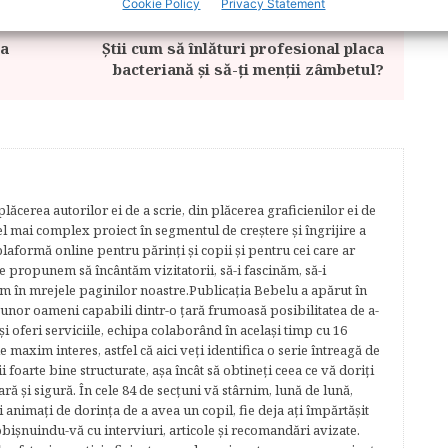
Cookie Policy
Privacy Statement
ARTICOLUL URMĂTOR
ra
Știi cum să înlături profesional placa
bacteriană și să-ți menții zâmbetul?
lăcerea autorilor ei de a scrie, din plăcerea graficienilor ei de
cel mai complex proiect în segmentul de creştere şi îngrijire a
plaformă online pentru părinţi şi copii şi pentru cei care ar
e propunem să încântăm vizitatorii, să-i fascinăm, să-i
m în mrejele paginilor noastre.​ Publicația Bebelu a apărut în
 unor oameni capabili dintr-o ţară frumoasă posibilitatea de a-
şi oferi serviciile, echipa colaborând în acelaşi timp cu 16
e maxim interes, astfel că aici veţi identifica o serie întreagă de
foarte bine structurate, aşa încât să obtineţi ceea ce vă doriţi
ară şi sigură. În cele 84 de secțuni vă stârnim, lună de lună,
ţi animaţi de dorinţa de a avea un copil, fie deja aţi împărtăşit
bişnuindu-vă cu interviuri, articole şi recomandări avizate.