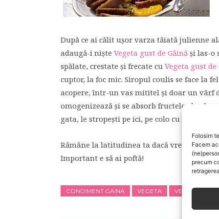
După ce ai călit ușor varza tăiată julienne a
adaugă-i niște
Vegeta gust de Găină
și las-o 
spălate, crestate și frecate cu
Vegeta gust de
cuptor, la foc mic. Siropul coulis se face la f
acopere, într-un vas mititel și doar un vârf 
omogenizează și se absorb fructele, după care
gata, le stropești pe ici, pe colo cu aromatul 
Folosim te
Rămâne la latitudinea ta dacă vrei să speli gu
Facem aces
(ne)perso
Important e să ai poftă!
precum co
retragerea
CONDIMENT GAINA
VEGETA
VEGETA GUST 