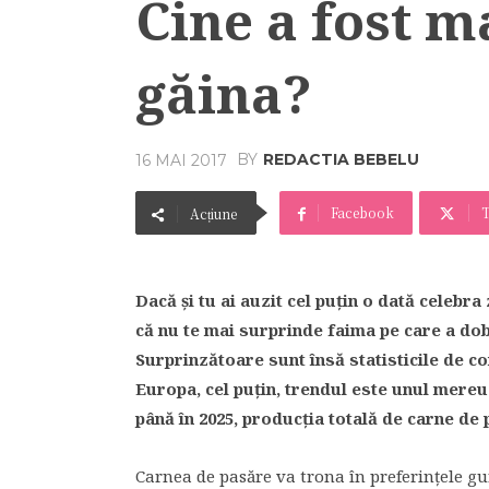
Cine a fost ma
găina?
BY
REDACTIA BEBELU
16 MAI 2017
Facebook
T
Acțiune
Dacă și tu ai auzit cel puțin o dată celebra
că nu te mai surprinde faima pe care a dob
Surprinzătoare sunt însă statisticile de c
Europa, cel puțin, trendul este unul mereu
până în 2025, producția totală de carne de
Carnea de pasăre va trona în preferințele g