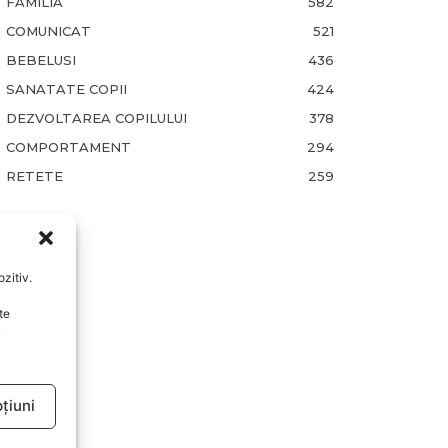
FAMILIA
582
COMUNICAT
521
BEBELUSI
436
SANATATE COPII
424
DEZVOLTAREA COPILULUI
378
COMPORTAMENT
294
RETETE
259
zitiv.
te
u
țiuni