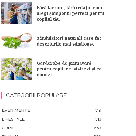
Fără lacrimi, fără iritații: cum
alegi șamponul perfect pentru
copilul tău
3 îndulcitori naturali care fac
deserturile mai sănătoase
Garderoba de primăvară
pentru copii: ce păstrezi și ce
donezi
CATEGORII POPULARE
EVENIMENTE
741
LIFESTYLE
713
COPII
633