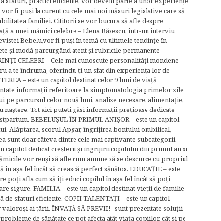
la sfaturi, practici eficiente, vor deveni parte a unor experienţe
 vor fi puşi la curent cu cele mai noi măsuri legislative care să
abilitatea familiei. Cititorii se vor bucura să afle despre
ță a unei mămici celebre – Elena Băsescu, într-un interviu
evistei Bebelu,vor fi puşi în temă cu ultimele tendinţe în
ete şi modă parcurgând atent şi rubricile permanente
ĂRINŢI CELEBRI – Cele mai cunoscute personalităţi mondene
tru a te îndruma, oferindu-ţi un sfat din experienţa lor de
EREA – este un capitol destinat celor 9 luni de viaţă
entate informaţii referitoare la simptomatologia primelor zile
lui pe parcursul celor nouă luni, analize necesare, alimentaţie,
u naştere. Tot aici puteti găsi informaţii preţioase dedicate
 postpartum. BEBELUŞUL ÎN PRIMUL ANIŞOR – este un capitol
lui. Alăptarea, scorul Apgar, îngrijirea bontului ombilical,
ea sunt doar câteva dintre cele mai captivante subcategorii.
capitol dedicat creşterii şi îngrijirii copilului din primul an şi
Mămicile vor reuşi să afle cum anume să se descurce cu propriul
că în aşa fel încât să crească perfect sănătos. EDUCAŢIE – este
re poţi afla cum să îţi educi copilul în aşa fel încât să poţi
e sigure. FAMILIA – este un capitol destinat vieţii de familie
gă de sfaturi eficiente. COPII TALENTAŢI – este un capitol
r valoroși ai țării. ÎNVAŢĂ SĂ PREVII! –sunt prezentate soluţii
robleme de sănătate ce pot afecta atât viaţa copiilor, cât şi pe