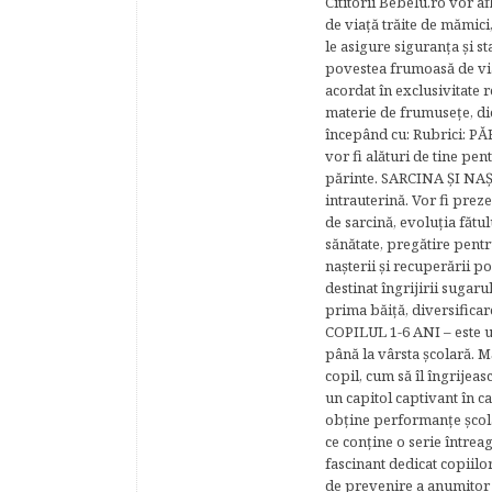
Cititorii Bebelu.ro vor af
de viaţă trăite de mămici,
le asigure siguranţa şi st
povestea frumoasă de via
acordat în exclusivitate r
materie de frumuseţe, di
începând cu: Rubrici: P
vor fi alături de tine pen
părinte. SARCINA ŞI NAŞT
intrauterină. Vor fi prez
de sarcină, evoluţia fătu
sănătate, pregătire pentr
naşterii şi recuperării
destinat îngrijirii sugaru
prima băiţă, diversificar
COPILUL 1-6 ANI – este un 
până la vârsta şcolară. 
copil, cum să îl îngrijeas
un capitol captivant în ca
obţine performanţe şcolar
ce conţine o serie întrea
fascinant dedicat copiilo
de prevenire a anumitor p