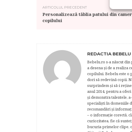
ARTICOLUL PRECEDENT
Personalizează tăblia patului din came
copilului
REDACTIA BEBELU
Bebelu.ro s-a născut din p
a desena şi de a realiza 
copilului. Bebelu este o 
dori să redevină copii. N
surprindem şi să-i reţine
anul 2014, pentru a oferi
şi demonstra talentele, a-
specialişti în domeniile d
recomandări şi informaţii 
– o informaţie corectă, cl
curiozitatea, fie că sunte
bucuria primelor clipe, o