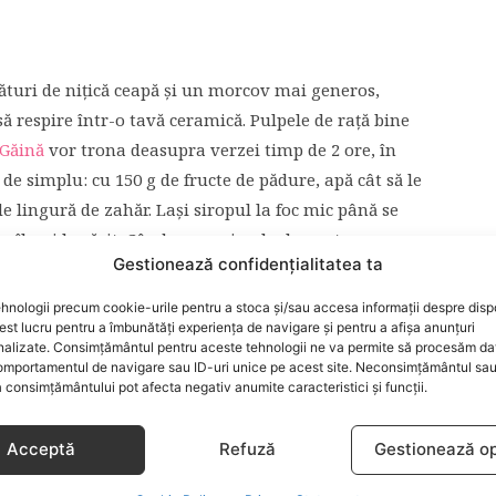
lături de nițică ceapă și un morcov mai generos,
să respire într-o tavă ceramică. Pulpele de rață bine
 Găină
vor trona deasupra verzei timp de 2 ore, în
el de simplu: cu 150 g de fructe de pădure, apă cât să le
de lingură de zahăr. Lași siropul la foc mic până se
 îl pui la răcit. Când varza și pulpele sunt aproape
Gestionează confidențialitatea ta
coulis și,
voila
, festinul e pe cale să înceapă.
hnologii precum cookie-urile pentru a stoca și/sau accesa informații despre dispo
stul fripturii de rață și cu un vinișor alb, sec.
t lucru pentru a îmbunătăți experiența de navigare și pentru a afișa anunțuri
nalizate. Consimțământul pentru aceste tehnologii ne va permite să procesăm da
mportamentul de navigare sau ID-uri unice pe acest site. Neconsimțământul sa
 consimțământului pot afecta negativ anumite caracteristici și funcții.
DE GAINA
Acceptă
Refuză
Gestionează op