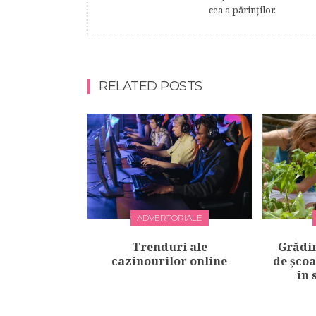
cea a părinţilor.
RELATED POSTS
ADVERTORIALE
Trenduri ale
Grădin
cazinourilor online
de școa
în 