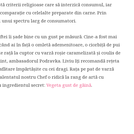
tă criterii religioase care să interzică consumul, iar
 comparație cu celelalte preparate din carne. Prin
il unui spectru larg de consumatori.
oftei îi șade bine cu un gust pe măsură. Cine-a fost mai
 când ai în față o omletă ademenitoare, o ciorbiță de pui
 rață la cuptor cu varză roșie caramelizată și coulis de
alint, ambasadorul Podravka. Liviu îți recomandă rețeta
fătare împărtăşite cu cei dragi. Rața pe pat de varză
alentatul nostru Chef o ridică la rang de artă cu
u ingredientul secret:
Vegeta gust de găină
.