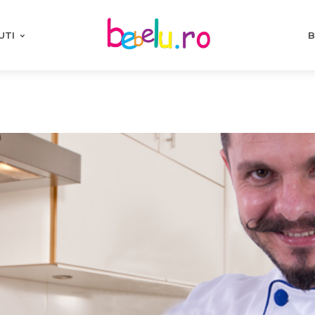
UTI
B