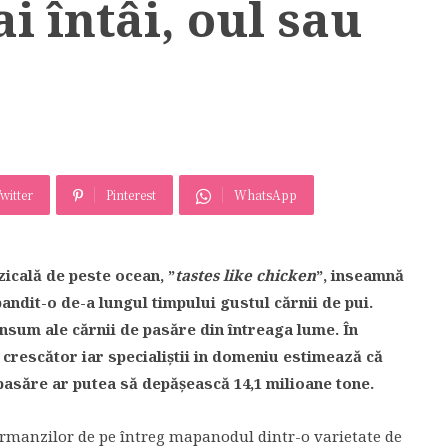
i întâi, oul sau
witter
Pinterest
WhatsApp
 zicală de peste ocean, ”
tastes like chicken
”, inseamnă
andit-o de-a lungul timpului gustul cărnii de pui.
onsum ale cărnii de pasăre din întreaga lume. În
 crescător iar specialiștii in domeniu estimează că
 pasăre ar putea să depășească 14,1 milioane tone.
urmanzilor de pe întreg mapanodul dintr-o varietate de