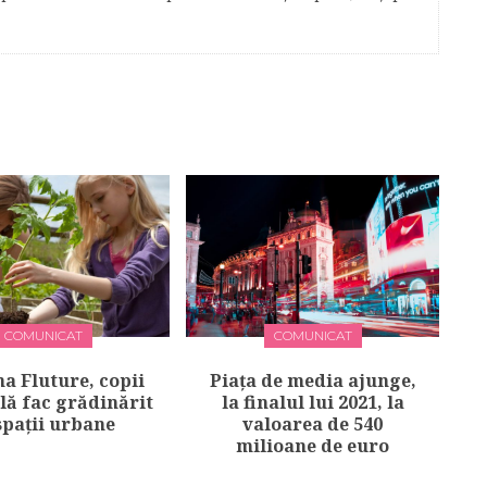
COMUNICAT
COMUNICAT
a Fluture, copii
Piața de media ajunge,
lă fac grădinărit
la finalul lui 2021, la
spații urbane
valoarea de 540
milioane de euro