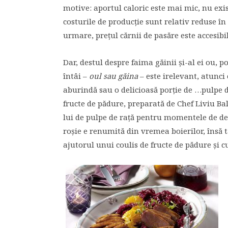
motive: aportul caloric este mai mic, nu exis
costurile de producție sunt relativ reduse în
urmare, prețul cărnii de pasăre este accesib
Dar, destul despre faima găinii și-al ei ou, p
întâi –
oul sau găina
– este irelevant, atunci
aburindă sau o delicioasă porție de …pulpe de
fructe de pădure, preparată de Chef Liviu B
lui de pulpe de rață pentru momentele de des
roșie e renumită din vremea boierilor, însă t
ajutorul unui coulis de fructe de pădure și c