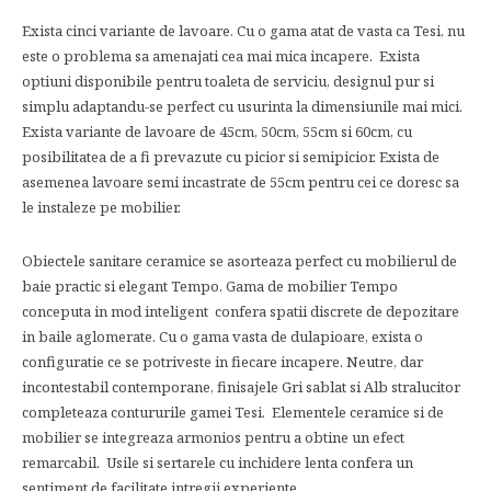
Exista cinci variante de lavoare. Cu o gama atat de vasta ca Tesi, nu
este o problema sa amenajati cea mai mica incapere. Exista
optiuni disponibile pentru toaleta de serviciu, designul pur si
simplu adaptandu-se perfect cu usurinta la dimensiunile mai mici.
Exista variante de lavoare de 45cm, 50cm, 55cm si 60cm, cu
posibilitatea de a fi prevazute cu picior si semipicior. Exista de
asemenea lavoare semi incastrate de 55cm pentru cei ce doresc sa
le instaleze pe mobilier.
Obiectele sanitare ceramice se asorteaza perfect cu mobilierul de
baie practic si elegant Tempo. Gama de mobilier Tempo
conceputa in mod inteligent confera spatii discrete de depozitare
in baile aglomerate. Cu o gama vasta de dulapioare, exista o
configuratie ce se potriveste in fiecare incapere. Neutre, dar
incontestabil contemporane, finisajele Gri sablat si Alb stralucitor
completeaza contururile gamei Tesi. Elementele ceramice si de
mobilier se integreaza armonios pentru a obtine un efect
remarcabil. Usile si sertarele cu inchidere lenta confera un
sentiment de facilitate intregii experiente.