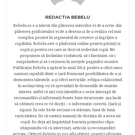
REDACTIA BEBELU
Bebelu.ro s-a născut din plăcerea autorilor ei de a scrie, din
plăcerea graficienilor ei de a desena şi de a realiza cel mai
complex proiect în segmentul de creştere şi îngrijire a
copilului. Bebelu este o plaformă online pentru părinţi şi
copii şi pentru cei care ar dori să redevină copii. Ne
propunem să încântăm vizitatorii, să-i fascinăm, să-i
surprindem şi să-i reţinem în mrejele paginilor noastre.​
Publicația Bebelu a apărut în anul 2014, pentru a oferi unor
oameni capabili dintr-o ţară frumoasă posibilitatea de a-şi
demonstra talentele, a-şi oferi serviciile, echipa colaborând
în acelaşi timp cu 16 specialişti în domeniile de maxim
interes, astfel că aici veţi identifica o serie întreagă de
recomandări şi informaţii foarte bine structurate, aşa încât
să obtineţi ceea ce vă doriţi – o informaţie corectă, clară şi
sigură. În cele 84 de secțuni vă stârnim, lună de lună,
curiozitatea, fie că sunteţi animaţi de dorinţa de a avea un
copil, fie deja aţi împărtăşit bucuria primelor clipe,
obişnuindu-vă cu interviuri, articole şi recomandări
avizate. Cititorii Bebelu.ro vor afla sfaturi, practici eficiente,