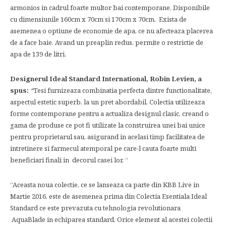
armonios in cadrul foarte multor bai contemporane. Disponibile
cu dimensiunile 160cm x 70cm si 170cm x 70cm. Exista de
asemenea o optiune de economie de apa, ce nu afecteaza placerea
de a face baie. Avand un preaplin redus, permite o restrictie de
apa de 139 de litri.
Designerul Ideal Standard International, Robin Levien, a
spus:
“
Tesi furnizeaza combinatia perfecta dintre functionalitate,
aspectul estetic superb, la un pret abordabil. Colectia utilizeaza
forme contemporane pentru a actualiza designul clasic, creand o
gama de produse ce pot fi utilizate la construirea unei bai unice
pentru proprietarul sau, asigurand in acelasi timp facilitatea de
intretinere si farmecul atemporal pe care-l cauta foarte multi
beneficiari finali in decorul casei lor. “
“Aceasta noua colectie, ce se lanseaza ca parte din KBB Live in
Martie 2016, este de asemenea prima din Colectia Esentiala Ideal
Standard ce este prevazuta cu tehnologia revolutionara
AquaBlade in echiparea standard. Orice element al acestei colectii