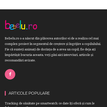
Bebelu.ro s-a născut din plăcerea autorilor ei de a realiza cel mai
complex proiect în segmentul de creştere şi îngrijire a copilulului.
Fie că sunteţi animaţi de dorinţa de a avea un copil, fie deja aţi
împărtăşit bucuria aceasta, veți găsi aici interviuri, articole şi
recomandări avizate.
ARTICOLE POPULARE
Tracking de sănătate pe smartwatch: ce date îți oferă și cum le