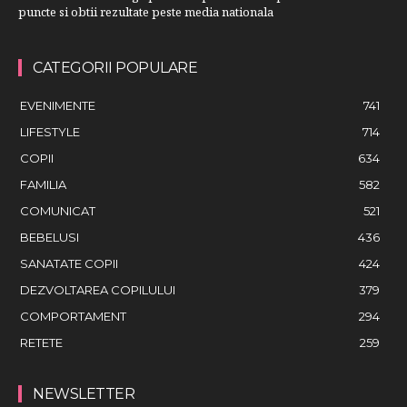
puncte si obtii rezultate peste media nationala
CATEGORII POPULARE
EVENIMENTE
741
LIFESTYLE
714
COPII
634
FAMILIA
582
COMUNICAT
521
BEBELUSI
436
SANATATE COPII
424
DEZVOLTAREA COPILULUI
379
COMPORTAMENT
294
RETETE
259
NEWSLETTER