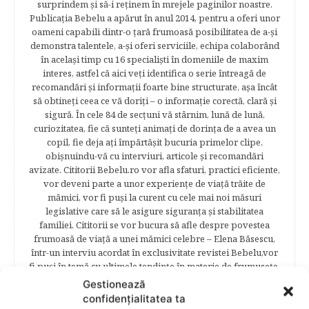
surprindem şi să-i reţinem în mrejele paginilor noastre.​
Publicația Bebelu a apărut în anul 2014, pentru a oferi unor
oameni capabili dintr-o ţară frumoasă posibilitatea de a-şi
demonstra talentele, a-şi oferi serviciile, echipa colaborând
în acelaşi timp cu 16 specialişti în domeniile de maxim
interes, astfel că aici veţi identifica o serie întreagă de
recomandări şi informaţii foarte bine structurate, aşa încât
să obtineţi ceea ce vă doriţi – o informaţie corectă, clară şi
sigură. În cele 84 de secțuni vă stârnim, lună de lună,
curiozitatea, fie că sunteţi animaţi de dorinţa de a avea un
copil, fie deja aţi împărtăşit bucuria primelor clipe,
obişnuindu-vă cu interviuri, articole şi recomandări
avizate. Cititorii Bebelu.ro vor afla sfaturi, practici eficiente,
vor deveni parte a unor experienţe de viaţă trăite de
mămici, vor fi puşi la curent cu cele mai noi măsuri
legislative care să le asigure siguranţa şi stabilitatea
familiei. Cititorii se vor bucura să afle despre povestea
frumoasă de viață a unei mămici celebre – Elena Băsescu,
într-un interviu acordat în exclusivitate revistei Bebelu,vor
fi puşi în temă cu ultimele tendinţe în materie de frumuseţe,
diete şi modă parcurgând atent şi rubricile permanente
Gestionează
începând cu: Rubrici: PĂRINŢI CELEBRI – Cele mai
confidențialitatea ta
cunoscute personalităţi mondene vor fi alături de tine