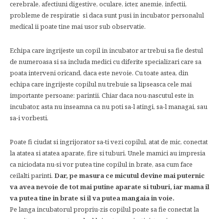
cerebrale, afectiuni digestive, oculare, icter, anemie, infectii,
probleme de respiratie  si daca sunt pusi in incubator personalul
medical ii poate tine mai usor sub observatie.
Echipa care ingrijeste un copil in incubator ar trebui sa fie destul
de numeroasa si sa includa medici cu diferite specializari care sa
poata interveni oricand, daca este nevoie. Cu toate astea, din
echipa care ingrijeste copilul nu trebuie sa lipseasca cele mai
importante persoane: parintii. Chiar daca nou-nascutul este in
incubator, asta nu inseamna ca nu poti sa-l atingi, sa-l managai, sau
sa-i vorbesti.
Poate fi ciudat si ingrijorator sa-ti vezi copilul, atat de mic, conectat
la atatea si atatea aparate, fire si tuburi. Unele mamici au impresia
ca niciodata nu-si vor putea tine copilul in brate, asa cum face
ceilalti parinti.
Dar, pe masura ce micutul devine mai puternic
va avea nevoie de tot mai putine aparate si tuburi, iar mama il
va putea tine in brate si il va putea mangaia in voie.
Pe langa incubatorul propriu-zis copilul poate sa fie conectat la