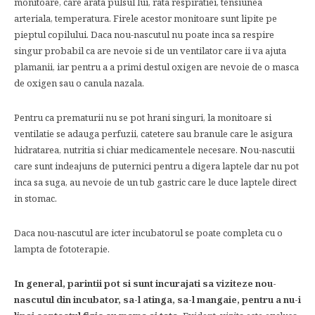
monitoare, care arata pulsul lui, rata respiratiei, tensiunea
arteriala, temperatura. Firele acestor monitoare sunt lipite pe
pieptul copilului. Daca nou-nascutul nu poate inca sa respire
singur probabil ca are nevoie si de un ventilator care ii va ajuta
plamanii, iar pentru a a primi destul oxigen are nevoie de o masca
de oxigen sau o canula nazala.
Pentru ca prematurii nu se pot hrani singuri, la monitoare si
ventilatie se adauga perfuzii, catetere sau branule care le asigura
hidratarea, nutritia si chiar medicamentele necesare. Nou-nascutii
care sunt indeajuns de puternici pentru a digera laptele dar nu pot
inca sa suga, au nevoie de un tub gastric care le duce laptele direct
in stomac.
Daca nou-nascutul are icter incubatorul se poate completa cu o
lampta de fototerapie.
In general, parintii pot si sunt incurajati sa viziteze nou-
nascutul din incubator, sa-l atinga, sa-l mangaie, pentru a nu-i