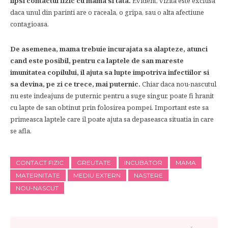
lipsi contactul fizic cu mama si tata.
Evident, vizita este exclusa
daca unul din parinti are o raceala, o gripa, sau o alta afectiune
contagioasa.
De asemenea, mama trebuie incurajata sa alapteze, atunci
cand este posibil, pentru ca laptele de san mareste
imunitatea copilului, il ajuta sa lupte impotriva infectiilor si
sa devina, pe zi ce trece, mai puternic.
Chiar daca nou-nascutul
nu este indeajuns de puternic pentru a suge singur, poate fi hranit
cu lapte de san obtinut prin folosirea pompei. Important este sa
primeasca laptele care il poate ajuta sa depaseasca situatia in care
se afla.
CONTACT FIZIC
GREUTATE
INCUBATOR
MAMA
MATERNITATE
MEDIU EXTERN
NASTERE
NOU-NASCUT