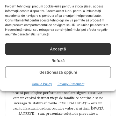
pentru a te îndruma, oferindu-ţi un sfat din experienţa lor
Folosim tehnologii precum cookie-urile pentru a stoca și/sau accesa
de părinte. SARCINA ŞI NAŞTEREA – este un capitol
informații despre dispozitiv. Facem acest lucru pentru a îmbunătăți
destinat celor 9 luni de viaţă intrauterină. Vor fi prezentate
experiența de navigare și pentru a afișa anunțuri (ne)personalizate.
informaţii referitoare la simptomatologia primelor zile de
Consimțământul pentru aceste tehnologii ne va permite să procesăm
date precum comportamentul de navigare sau ID-uri unice pe acest site.
sarcină, evoluţia fătului pe parcursul celor nouă luni,
Neconsimțământul sau retragerea consimțământului pot afecta negativ
analize necesare, alimentaţie, sănătate, pregătire pentru
anumite caracteristici și funcții.
naştere. Tot aici puteti găsi informaţii preţioase dedicate
naşterii şi recuperării postpartum. BEBELUŞUL ÎN PRIMUL
ANIŞOR – este un capitol destinat îngrijirii sugarului.
Acceptă
Alăptarea, scorul Apgar, îngrijirea bontului ombilical,
prima băiţă, diversificarea sunt doar câteva dintre cele mai
Refuză
captivante subcategorii. COPILUL 1-6 ANI – este un capitol
dedicat creşterii şi îngrijirii copilului din primul an şi până
la vârsta şcolară. Mămicile vor reuşi să afle cum anume să
Gestionează opțiuni
se descurce cu propriul copil, cum să îl îngrijească în aşa fel
încât să crească perfect sănătos. EDUCAŢIE – este un capitol
Cookie Policy
Privacy Statement
captivant în care poţi afla cum să îţi educi copilul în aşa fel
încât să poţi obţine performanţe şcolare sigure. FAMILIA –
este un capitol destinat vieţii de familie ce conţine o serie
întreagă de sfaturi eficiente. COPII TALENTAŢI – este un
capitol fascinant dedicat copiilor valoroși ai țării. ÎNVAŢĂ
SĂ PREVII! –sunt prezentate soluţii de prevenire a