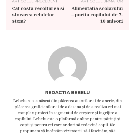
ARTICOLUL PRECEDENT
ARTICOLUL URMĂTOR
Cat costa recoltarea si
Alimentatia scolarului
stocarea celulelor
– portia copilului de 7-
stem?
10 anisori
REDACTIA BEBELU
Bebelu.ro s-a născut din plăcerea autorilor ei de a scrie, din
plăcerea graficienilor ei de a desena şi de a realiza cel mai
complex proiect în segmentul de creştere şi îngrijire a
copilului. Bebelu este o plaformă online pentru părinţi şi
copii şi pentru cei care ar dori să redevină copii. Ne
propunem să încântăm vizitatorii, să-i fascinăm, să-i