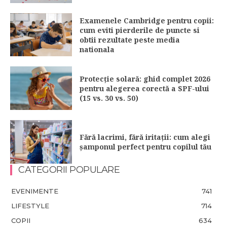
Examenele Cambridge pentru copii:
cum eviti pierderile de puncte si
obtii rezultate peste media
nationala
Protecție solară: ghid complet 2026
pentru alegerea corectă a SPF-ului
(15 vs. 30 vs. 50)
Fără lacrimi, fără iritații: cum alegi
șamponul perfect pentru copilul tău
CATEGORII POPULARE
EVENIMENTE
741
LIFESTYLE
714
COPII
634