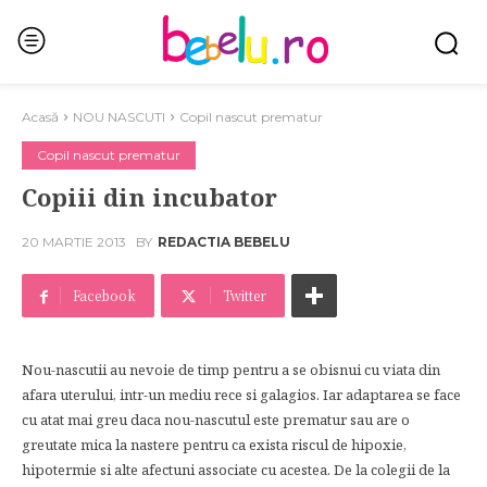
Acasă
NOU NASCUTI
Copil nascut prematur
Copil nascut prematur
Copiii din incubator
20 MARTIE 2013
BY
REDACTIA BEBELU
Facebook
Twitter
Nou-nascutii au nevoie de timp pentru a se obisnui cu viata din
afara uterului, intr-un mediu rece si galagios. Iar adaptarea se face
cu atat mai greu daca nou-nascutul este prematur sau are o
greutate mica la nastere pentru ca exista riscul de hipoxie,
hipotermie si alte afectuni associate cu acestea. De la colegii de la