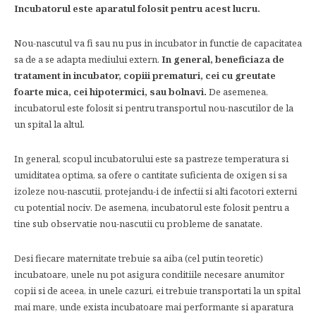
Incubatorul este aparatul folosit pentru acest lucru.
Nou-nascutul va fi sau nu pus in incubator in functie de capacitatea
sa de a se adapta mediului extern.
In general, beneficiaza de
tratament in incubator, copiii prematuri, cei cu greutate
foarte mica, cei hipotermici, sau bolnavi.
De asemenea,
incubatorul este folosit si pentru transportul nou-nascutilor de la
un spital la altul.
In general, scopul incubatorului este sa pastreze temperatura si
umiditatea optima, sa ofere o cantitate suficienta de oxigen si sa
izoleze nou-nascutii, protejandu-i de infectii si alti facotori externi
cu potential nociv. De asemena, incubatorul este folosit pentru a
tine sub observatie nou-nascutii cu probleme de sanatate.
Desi fiecare maternitate trebuie sa aiba (cel putin teoretic)
incubatoare, unele nu pot asigura conditiile necesare anumitor
copii si de aceea, in unele cazuri, ei trebuie transportati la un spital
mai mare, unde exista incubatoare mai performante si aparatura