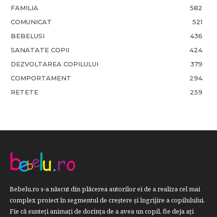
FAMILIA
582
COMUNICAT
521
BEBELUSI
436
SANATATE COPII
424
DEZVOLTAREA COPILULUI
379
COMPORTAMENT
294
RETETE
259
Bebelu.ro s-a născut din plăcerea autorilor ei de a realiza cel mai
complex proiect în segmentul de creştere şi îngrijire a copilulului.
Fie că sunteţi animaţi de dorinţa de a avea un copil, fie deja aţi