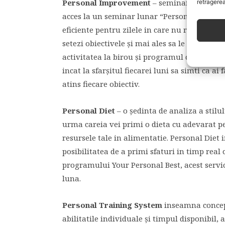
Personal Improvement
– seminar de grup p
retragerea
acces la un seminar lunar “Personal Improve
eficiente pentru zilele in care nu reuşeşti s
setezi obiectivele şi mai ales sa le atingi, cu
activitatea la birou şi programul casnic in m
incat la sfarşitul fiecarei luni sa simti ca ai
atins fiecare obiectiv.
Personal Diet
– o şedinta de analiza a stilul
urma careia vei primi o dieta cu adevarat per
resursele tale in alimentatie. Personal Diet 
posibilitatea de a primi sfaturi in timp real c
programului Your Personal Best, acest serviciu
luna.
Personal Training System
inseamna concep
abilitatile individuale şi timpul disponibil