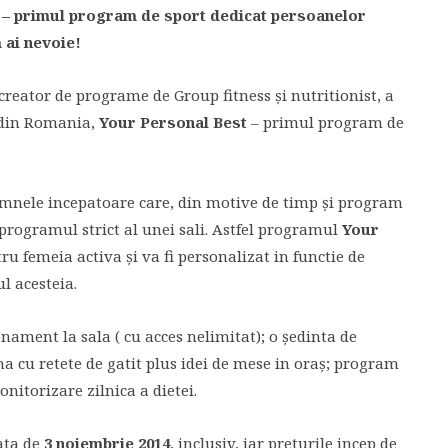
 – primul program de sport dedicat persoanelor
 ai nevoie!
creator de programe de Group fitness şi nutritionist, a
 din Romania,
Your Personal Best
– primul program de
mnele incepatoare care, din motive de timp şi program
 programul strict al unei sali. Astfel programul
Your
ru femeia activa şi va fi personalizat in functie de
l acesteia.
nament la sala ( cu acces nelimitat); o şedinta de
a cu retete de gatit plus idei de mese in oraş; program
itorizare zilnica a dietei.
ata de
3 noiembrie 2014
, inclusiv, iar preturile incep de