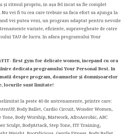
 şi ritmul propriu, in aşa fel incat sa fie complet
Nu vei fi tu cea care trebuie sa faca efort sa ajunga la
ricand vei putea veni, un program adaptat pentru nevoile
trenamente variate, eficiente, supravegheate de catre
mului TAU de lucru. In afara programului Your
dyFIT- first gym for delicate women, incepand cu ora
talnire dedicata programului Your Personal Best. In
nformatii despre program, doamnelor şi domnişoarelor
, locurile sunt limitate!
elimitat la peste 40 de antrenamente, printre care:
ghtenUP, Body Ballet, Cardio Circuit, Wonder Women,
e Tone, Body Worship, Matwork, AfroAerobic, ABC
er Sculpt, BodyAttack, Step Tone, FIT Training,
ght Weight, Bootylicious, Gentle Fitness, Body Ballet,