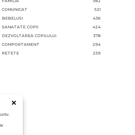
FAMILIA
582
COMUNICAT
521
BEBELUSI
436
SANATATE COPII
424
DEZVOLTAREA COPILULUI
378
COMPORTAMENT
294
RETETE
259
zitiv.
te
u