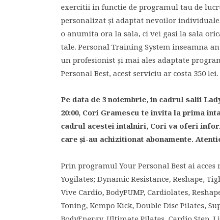
exercitii in functie de programul tau de lucru
personalizat şi adaptat nevoilor individuale. 
o anumita ora la sala, ci vei gasi la sala o
tale. Personal Training System inseamna an
un profesionist şi mai ales adaptate progra
Personal Best, acest serviciu ar costa 350 lei.
Pe data de 3 noiembrie, in cadrul salii La
20:00, Cori Gramescu te invita la prima in
cadrul acestei intalniri, Cori va oferi i
care şi-au achizitionat abonamente. Atentie
Prin programul Your Personal Best ai acces n
Yogilates; Dynamic Resistance, Reshape, Ti
Vive Cardio, BodyPUMP, Cardiolates, Reshap
Toning, Kempo Kick, Double Disc Pilates, Sup
BodyEnergy, Ultimate Pilates, Cardio Step, Li