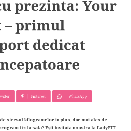
u prezinta: Your
 – primul
port dedicat
incepatoare
U
witter
Pinterest
WhatsApp
 de stresul kilogramelor in plus, dar mai ales de
program fix la sala? Eşti invitata noastra la LadyFIT.