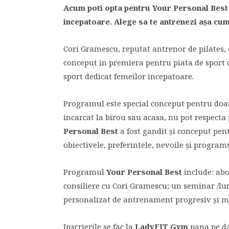
Acum poti opta pentru Your Personal Best
incepatoare. Alege sa te antrenezi aşa cum
Cori Gramescu, reputat antrenor de pilates, 
conceput in premiera pentru piata de sport
sport dedicat femeilor incepatoare.
Programul este special conceput pentru doa
incarcat la birou sau acasa, nu pot respecta
Personal Best
a fost gandit şi conceput pent
obiectivele, preferintele, nevoile şi programu
Programul
Your Personal Best
include: abo
consiliere cu Cori Gramescu; un seminar /lun
personalizat de antrenament progresiv şi mon
Inscrierile se fac la
LadyFIT Gym
pana pe d