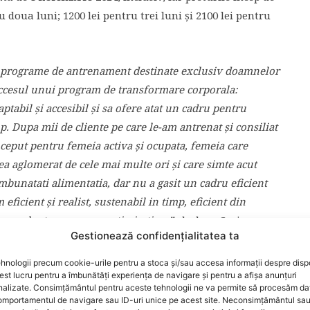
ru doua luni; 1200 lei pentru trei luni şi 2100 lei pentru
de programe de antrenament destinate exclusiv doamnelor
uccesul unui program de transformare corporala:
aptabil şi accesibil şi sa ofere atat un cadru pentru
. Dupa mii de cliente pe care le-am antrenat şi consiliat
eput pentru femeia activa şi ocupata, femeia care
a aglomerat de cele mai multe ori şi care simte acut
imbunatati alimentatia, dar nu a gasit un cadru eficient
eficient şi realist, sustenabil in timp, eficient din
e excelente, care se mentin in timp”,
declara Cori
Gestionează confidențialitatea ta
hnologii precum cookie-urile pentru a stoca și/sau accesa informații despre dispo
t lucru pentru a îmbunătăți experiența de navigare și pentru a afișa anunțuri
nalizate. Consimțământul pentru aceste tehnologii ne va permite să procesăm da
mportamentul de navigare sau ID-uri unice pe acest site. Neconsimțământul sa