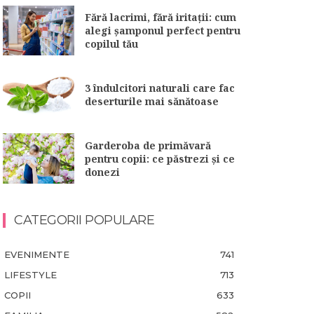
Fără lacrimi, fără iritații: cum
alegi șamponul perfect pentru
copilul tău
3 îndulcitori naturali care fac
deserturile mai sănătoase
Garderoba de primăvară
pentru copii: ce păstrezi și ce
donezi
CATEGORII POPULARE
EVENIMENTE
741
LIFESTYLE
713
COPII
633