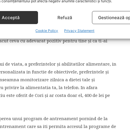
entru o eficienta personala. Cu cardul de membru ai
 consimțământului pot afecta negativ anumite caracteristici și funcții.
ment” in care vei invata retete sanatoase, solutii
a te organizezi cu mancarea, inveti despre cum sa iti
Acceptă
Refuză
Gestionează op
m sa iti organizezi atat activitatea sportiva cat şi
Cookie Policy
Privacy Statement
od eficient şi fara prea mare bataie de cap, in aşa fel
 facut ceva cu adevarat pozitiv pentru tine şi ca ti-ai
ui de viata, a preferintelor şi abilitatilor alimentare, in
sonalizata in functie de obiectivele, preferintele şi
inseamna monitorizare zilnica a dietei tale şi
u privire la alimentatia ta, la telefon. In afara
 este oferit de Cori şi ar costa doar el, 400 de lei pe
erea unui program de antrenament pornind de la
, antrenament care sa iti permita accesul la programe de