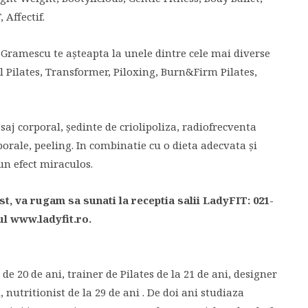
 Affectif.
i Gramescu te aşteapta la unele dintre cele mai diverse
l Pilates, Transformer, Piloxing, Burn&Firm Pilates,
saj corporal, şedinte de criolipoliza, radiofrecventa
orale, peeling. In combinatie cu o dieta adecvata şi
un efect miraculos.
t, va rugam sa sunati la receptia salii LadyFIT: 021-
-ul www.ladyfit.ro.
e 20 de ani, trainer de Pilates de la 21 de ani, designer
nutritionist de la 29 de ani . De doi ani studiaza