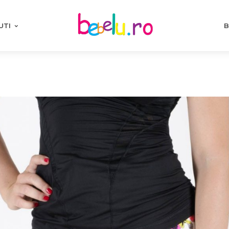
UTI
B