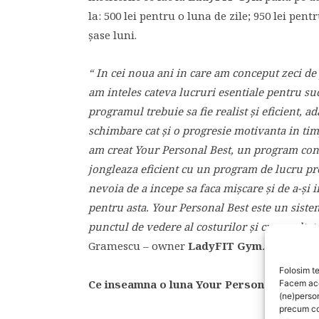
la: 500 lei pentru o luna de zile; 950 lei pent
şase luni.
“ In cei noua ani in care am conceput zeci 
am inteles cateva lucruri esentiale pentru s
programul trebuie sa fie realist şi eficient, ad
schimbare cat şi o progresie motivanta in timp
am creat Your Personal Best, un program conc
jongleaza eficient cu un program de lucru pre
nevoia de a incepe sa faca mişcare şi de a-şi 
pentru asta. Your Personal Best este un sistem 
punctul de vedere al costurilor şi cu rezultat
Gramescu – owner
LadyFIT Gym
.
Folosim te
Ce inseamna o luna Your Personal Best?
Facem aces
(ne)perso
precum co