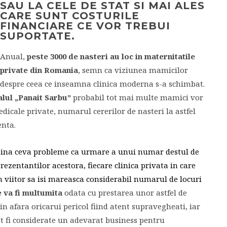
SAU LA CELE DE STAT SI MAI ALES
CARE SUNT COSTURILE
FINANCIARE CE VOR TREBUI
SUPORTATE.
Anual,
peste 3000 de nasteri au loc in maternitatile
private din Romania
, semn ca viziunea mamicilor
despre ceea ce inseamna clinica moderna s-a schimbat.
alul „Panait Sarbu”
probabil tot mai multe mamici vor
medicale private, numarul cererilor de nasteri la astfel
enta.
pina ceva probleme ca urmare a unui numar destul de
rezentantilor acestora, fiecare clinica privata in care
n viitor sa isi mareasca considerabil numarul de locuri
e va fi multumita
odata cu prestarea unor astfel de
 in afara oricarui pericol fiind atent supravegheati, iar
ot fi considerate un adevarat business pentru