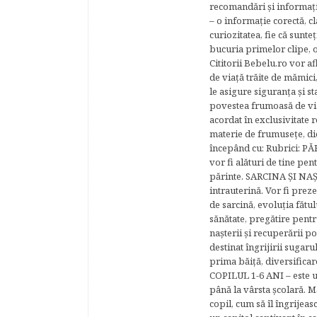
recomandări şi informaţii 
– o informaţie corectă, cl
curiozitatea, fie că sunte
bucuria primelor clipe, o
Cititorii Bebelu.ro vor af
de viaţă trăite de mămici,
le asigure siguranţa şi st
povestea frumoasă de via
acordat în exclusivitate r
materie de frumuseţe, di
începând cu: Rubrici: P
vor fi alături de tine pen
părinte. SARCINA ŞI NAŞT
intrauterină. Vor fi prez
de sarcină, evoluţia fătu
sănătate, pregătire pentr
naşterii şi recuperării
destinat îngrijirii sugaru
prima băiţă, diversificar
COPILUL 1-6 ANI – este un 
până la vârsta şcolară. 
copil, cum să îl îngrijeas