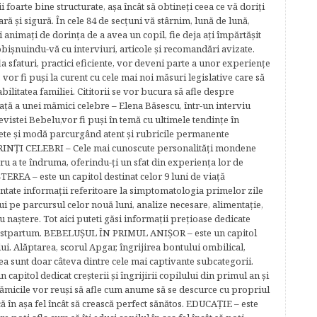
foarte bine structurate, aşa încât să obtineţi ceea ce vă doriţi
ară şi sigură. În cele 84 de secțuni vă stârnim, lună de lună,
ţi animaţi de dorinţa de a avea un copil, fie deja aţi împărtăşit
bişnuindu-vă cu interviuri, articole şi recomandări avizate.
la sfaturi, practici eficiente, vor deveni parte a unor experienţe
 vor fi puşi la curent cu cele mai noi măsuri legislative care să
abilitatea familiei. Cititorii se vor bucura să afle despre
ță a unei mămici celebre – Elena Băsescu, într-un interviu
evistei Bebelu,vor fi puşi în temă cu ultimele tendinţe în
ete şi modă parcurgând atent şi rubricile permanente
ĂRINŢI CELEBRI – Cele mai cunoscute personalităţi mondene
tru a te îndruma, oferindu-ţi un sfat din experienţa lor de
EREA – este un capitol destinat celor 9 luni de viaţă
entate informaţii referitoare la simptomatologia primelor zile
lui pe parcursul celor nouă luni, analize necesare, alimentaţie,
u naştere. Tot aici puteti găsi informaţii preţioase dedicate
 postpartum. BEBELUŞUL ÎN PRIMUL ANIŞOR – este un capitol
lui. Alăptarea, scorul Apgar, îngrijirea bontului ombilical,
ea sunt doar câteva dintre cele mai captivante subcategorii.
capitol dedicat creşterii şi îngrijirii copilului din primul an şi
Mămicile vor reuşi să afle cum anume să se descurce cu propriul
că în aşa fel încât să crească perfect sănătos. EDUCAŢIE – este