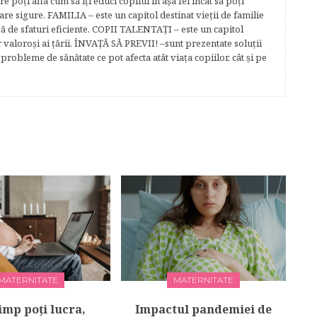
re poţi afla cum să îţi educi copilul în aşa fel încât să poţi
e sigure. FAMILIA – este un capitol destinat vieţii de familie
gă de sfaturi eficiente. COPII TALENTAŢI – este un capitol
r valoroși ai țării. ÎNVAŢĂ SĂ PREVII! –sunt prezentate soluţii
robleme de sănătate ce pot afecta atât viaţa copiilor, cât şi pe
MATERNITATE
MATERNITATE
imp poți lucra,
Impactul pandemiei de