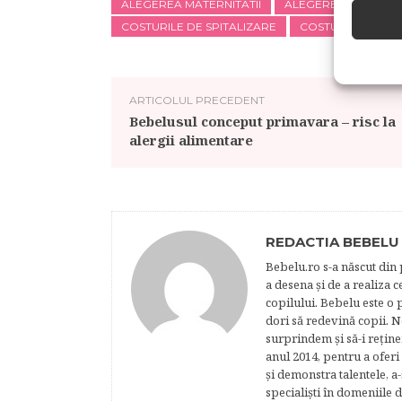
ALEGEREA MATERNITATII
ALEGEREA MATERNIT
COSTURILE DE SPITALIZARE
COSTURILE NASTER
ARTICOLUL PRECEDENT
Bebelusul conceput primavara – risc la
alergii alimentare
REDACTIA BEBELU
Bebelu.ro s-a născut din p
a desena şi de a realiza 
copilului. Bebelu este o 
dori să redevină copii. N
surprindem şi să-i reţine
anul 2014, pentru a oferi
şi demonstra talentele, a-
specialişti în domeniile d