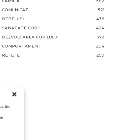
FAMILIA
582
COMUNICAT
521
BEBELUSI
436
SANATATE COPII
424
DEZVOLTAREA COPILULUI
379
COMPORTAMENT
294
RETETE
259
zitiv.
te
u