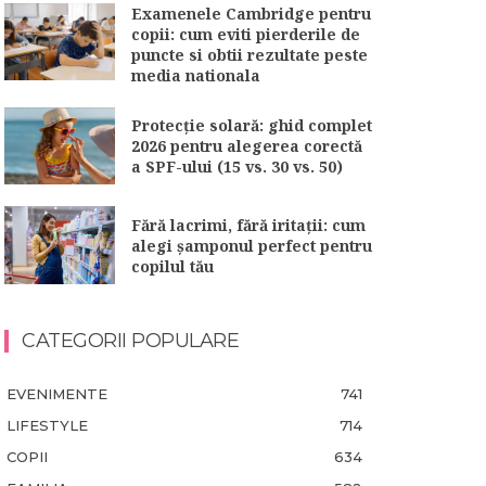
Examenele Cambridge pentru
copii: cum eviti pierderile de
puncte si obtii rezultate peste
media nationala
Protecție solară: ghid complet
2026 pentru alegerea corectă
a SPF-ului (15 vs. 30 vs. 50)
Fără lacrimi, fără iritații: cum
alegi șamponul perfect pentru
copilul tău
CATEGORII POPULARE
EVENIMENTE
741
LIFESTYLE
714
COPII
634