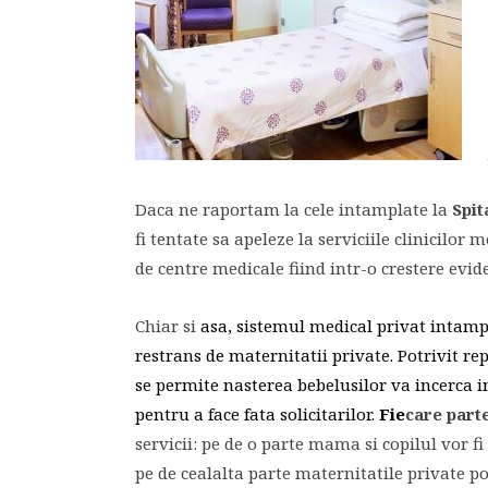
Daca ne raportam la cele intamplate la
Spit
fi tentate sa apeleze la serviciile clinicilor 
de centre medicale fiind intr-o crestere evid
Chiar si
asa, sistemul medical privat intam
restrans de maternitatii private. Potrivit rep
se permite
nasterea
bebelusilor va incerca i
pentru a face fata solicitarilor.
Fie
care part
servicii: pe de o parte mama si copilul vor fi
pe de cealalta parte maternitatile private p