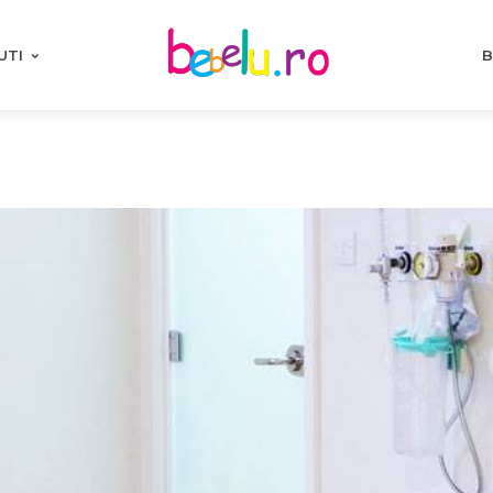
UTI
B