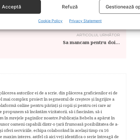
ATII PRIVATE
CLINICA PRIVATA
Acceptă
Refuză
Gestionează op
II
MATERNITATE PRIVATA
Cookie Policy
Privacy Statement
ARTICOLUL URMĂTOR
Sa mancam pentru doi…
lăcerea autorilor ei de a scrie, din plăcerea graficienilor ei de
cel mai complex proiect în segmentul de creştere şi îngrijire a
plaformă online pentru părinţi şi copii şi pentru cei care ar
e propunem să încântăm vizitatorii, să-i fascinăm, să-i
m în mrejele paginilor noastre.​ Publicația Bebelu a apărut în
 unor oameni capabili dintr-o ţară frumoasă posibilitatea de a-
şi oferi serviciile, echipa colaborând în acelaşi timp cu 16
e maxim interes, astfel că aici veţi identifica o serie întreagă de