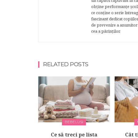
un capitol captivant în ca
obţine performanţe şcolar
ce conţine o serie întrea
fascinant dedicat copiilo
de prevenire a anumitor p
cea a părinţilor.
RELATED POSTS
BEBELUSI
Ce să treci pe lista
Cât t