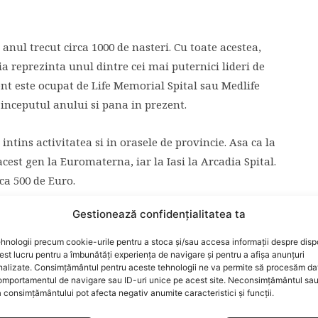
 anul trecut circa 1000 de nasteri. Cu toate acestea,
reprezinta unul dintre cei mai puternici lideri de
nt este ocupat de Life Memorial Spital sau Medlife
inceputul anului si pana in prezent.
intins activitatea si in orasele de provincie. Asa ca la
cest gen la Euromaterna, iar la Iasi la Arcadia Spital.
rca 500 de Euro.
Gestionează confidențialitatea ta
Asigurari de Sanatate preturile sunt mai mici,
nsa acestea nu au contributii la sistemul de sanatate
hnologii precum cookie-urile pentru a stoca și/sau accesa informații despre dispo
ntre 6300 si 7500 de lei pentru nasterea naturala si
t lucru pentru a îmbunătăți experiența de navigare și pentru a afișa anunțuri
nalizate. Consimțământul pentru aceste tehnologii ne va permite să procesăm da
riana.
mportamentul de navigare sau ID-uri unice pe acest site. Neconsimțământul sa
 consimțământului pot afecta negativ anumite caracteristici și funcții.