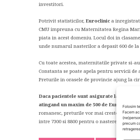
investitori.
Potrivit statisticilor,
Euroclinic
a inregistrat
CMU impreuna cu Maternitatea Regina Maria 
piata in acest domeniu. Locul doi in clasame
unde numarul nasterilor a depasit 600 de la 
Cu toate acestea, maternitatile private si-au 
Constanta se poate apela pentru servicii de a
Preturile in orasele de provincie ajung la ci
Daca pacientele sunt asigurate la Casa de 
atingand un maxim de 500 de Euro
. Daca i
Folosim te
romanesc, preturile vor mai creste, variind i
Facem aces
(ne)perso
intre 7300 si 8800 pentru o nastere prin ceza
precum co
retragerea