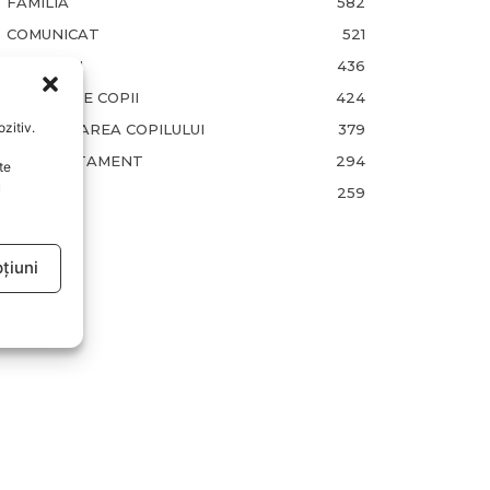
FAMILIA
582
COMUNICAT
521
BEBELUSI
436
SANATATE COPII
424
zitiv.
DEZVOLTAREA COPILULUI
379
COMPORTAMENT
294
te
u
RETETE
259
țiuni