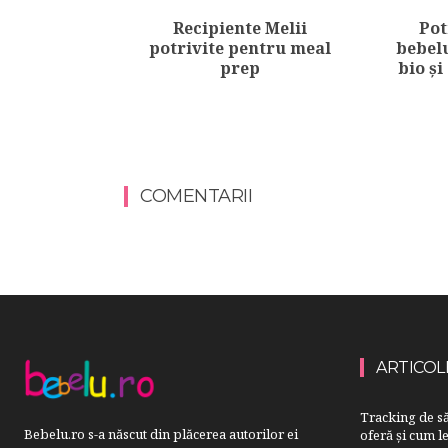
Recipiente Melii
Pot
potrivite pentru meal
bebelu
prep
bio și
COMENTARII
ARTICOL
Tracking de să
Bebelu.ro s-a născut din plăcerea autorilor ei
oferă și cum le