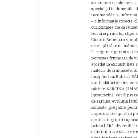
şi demonstra talentele, a-
specialişti în domeniile d
recomandări şi informaţii 
– o informaţie corectă, cl
curiozitatea, fie că sunte
bucuria primelor clipe, o
Cititorii Bebelu.ro vor af
de viaţă trăite de mămici,
le asigure siguranţa şi st
povestea frumoasă de via
acordat în exclusivitate r
materie de frumuseţe, di
începând cu: Rubrici: P
vor fi alături de tine pen
părinte. SARCINA ŞI NAŞT
intrauterină. Vor fi prez
de sarcină, evoluţia fătu
sănătate, pregătire pentr
naşterii şi recuperării
destinat îngrijirii sugaru
prima băiţă, diversificar
COPILUL 1-6 ANI – este un 