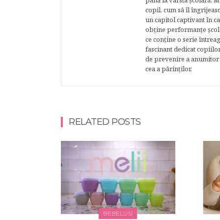
până la vârsta şcolară. 
copil, cum să îl îngrijeas
un capitol captivant în ca
obţine performanţe şcolar
ce conţine o serie întrea
fascinant dedicat copiilo
de prevenire a anumitor p
cea a părinţilor.
RELATED POSTS
BEBELUSI