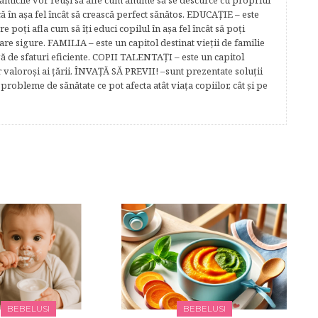
Mămicile vor reuşi să afle cum anume să se descurce cu propriul
că în aşa fel încât să crească perfect sănătos. EDUCAŢIE – este
re poţi afla cum să îţi educi copilul în aşa fel încât să poţi
e sigure. FAMILIA – este un capitol destinat vieţii de familie
gă de sfaturi eficiente. COPII TALENTAŢI – este un capitol
r valoroși ai țării. ÎNVAŢĂ SĂ PREVII! –sunt prezentate soluţii
robleme de sănătate ce pot afecta atât viaţa copiilor, cât şi pe
BEBELUSI
BEBELUSI