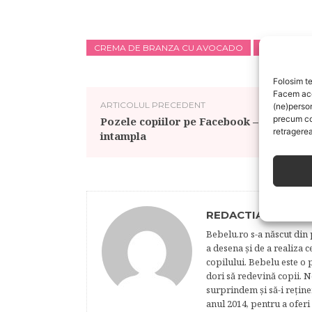
CREMA DE BRANZA CU AVOCADO
RETETE BE
Folosim te
Facem aces
ARTICOLUL PRECEDENT
(ne)perso
precum co
Pozele copiilor pe Facebook – ce se poa
retragerea
intampla
REDACTIA BEBELU
Bebelu.ro s-a născut din p
a desena şi de a realiza 
copilului. Bebelu este o 
dori să redevină copii. N
surprindem şi să-i reţine
anul 2014, pentru a oferi