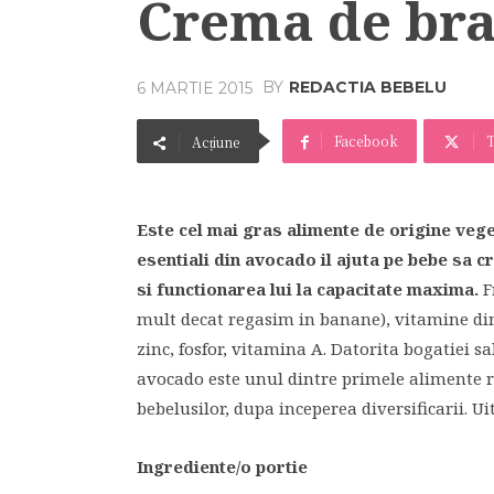
Crema de bra
BY
REDACTIA BEBELU
6 MARTIE 2015
Facebook
T
Acțiune
Este cel mai gras alimente de origine vege
esentiali din avocado il ajuta pe bebe sa c
si functionarea lui la capacitate maxima.
F
mult decat regasim in banane), vitamine di
zinc, fosfor, vitamina A. Datorita bogatiei sa
avocado este unul dintre primele alimente 
bebelusilor, dupa inceperea diversificarii. Uit
Ingrediente/o portie