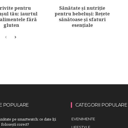
rivite pentru
Sănătate și nutriție
șul tău: iaurtul
pentru bebeluși: Rețete
 alimentele fără
sănătoase și sfaturi
gluten
esențiale
E POPULARE
CATEGORII POPULARE
nătate pe smartwatch: ce date îți
EVENIMENTE
 folosești corect?
LIFESTYLE