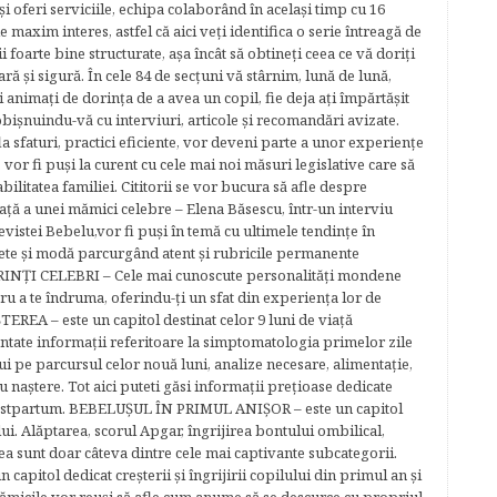
şi oferi serviciile, echipa colaborând în acelaşi timp cu 16
e maxim interes, astfel că aici veţi identifica o serie întreagă de
foarte bine structurate, aşa încât să obtineţi ceea ce vă doriţi
ară şi sigură. În cele 84 de secțuni vă stârnim, lună de lună,
ţi animaţi de dorinţa de a avea un copil, fie deja aţi împărtăşit
bişnuindu-vă cu interviuri, articole şi recomandări avizate.
la sfaturi, practici eficiente, vor deveni parte a unor experienţe
 vor fi puşi la curent cu cele mai noi măsuri legislative care să
abilitatea familiei. Cititorii se vor bucura să afle despre
ță a unei mămici celebre – Elena Băsescu, într-un interviu
evistei Bebelu,vor fi puşi în temă cu ultimele tendinţe în
ete şi modă parcurgând atent şi rubricile permanente
ĂRINŢI CELEBRI – Cele mai cunoscute personalităţi mondene
tru a te îndruma, oferindu-ţi un sfat din experienţa lor de
EREA – este un capitol destinat celor 9 luni de viaţă
entate informaţii referitoare la simptomatologia primelor zile
lui pe parcursul celor nouă luni, analize necesare, alimentaţie,
u naştere. Tot aici puteti găsi informaţii preţioase dedicate
 postpartum. BEBELUŞUL ÎN PRIMUL ANIŞOR – este un capitol
lui. Alăptarea, scorul Apgar, îngrijirea bontului ombilical,
ea sunt doar câteva dintre cele mai captivante subcategorii.
capitol dedicat creşterii şi îngrijirii copilului din primul an şi