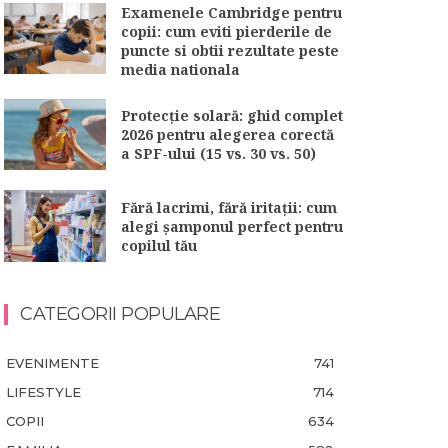
Examenele Cambridge pentru
copii: cum eviti pierderile de
puncte si obtii rezultate peste
media nationala
Protecție solară: ghid complet
2026 pentru alegerea corectă
a SPF-ului (15 vs. 30 vs. 50)
Fără lacrimi, fără iritații: cum
alegi șamponul perfect pentru
copilul tău
CATEGORII POPULARE
EVENIMENTE
741
LIFESTYLE
714
COPII
634