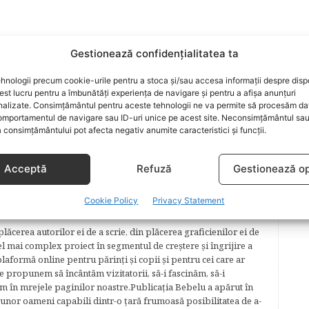
BELUSI
Gestionează confidențialitatea ta
hnologii precum cookie-urile pentru a stoca și/sau accesa informații despre dispo
t lucru pentru a îmbunătăți experiența de navigare și pentru a afișa anunțuri
ARTICOLUL URMĂTOR
nalizate. Consimțământul pentru aceste tehnologii ne va permite să procesăm da
mportamentul de navigare sau ID-uri unice pe acest site. Neconsimțământul sa
te
Poftele in sarcina
 consimțământului pot afecta negativ anumite caracteristici și funcții.
Acceptă
Refuză
Gestionează op
Cookie Policy
Privacy Statement
lăcerea autorilor ei de a scrie, din plăcerea graficienilor ei de
cel mai complex proiect în segmentul de creştere şi îngrijire a
plaformă online pentru părinţi şi copii şi pentru cei care ar
e propunem să încântăm vizitatorii, să-i fascinăm, să-i
m în mrejele paginilor noastre.​ Publicația Bebelu a apărut în
 unor oameni capabili dintr-o ţară frumoasă posibilitatea de a-