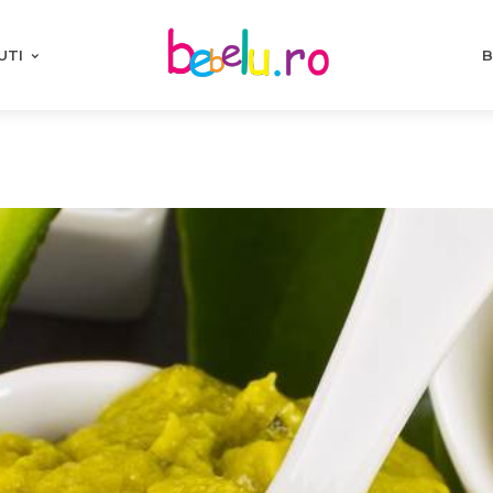
UTI
B