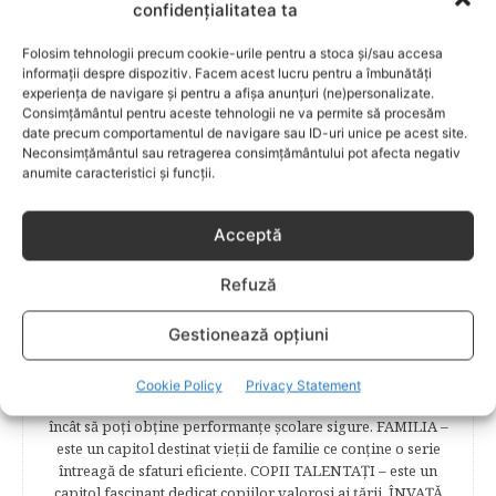
începând cu: Rubrici: PĂRINŢI CELEBRI – Cele mai
confidențialitatea ta
cunoscute personalităţi mondene vor fi alături de tine
pentru a te îndruma, oferindu-ţi un sfat din experienţa lor
Folosim tehnologii precum cookie-urile pentru a stoca și/sau accesa
de părinte. SARCINA ŞI NAŞTEREA – este un capitol
informații despre dispozitiv. Facem acest lucru pentru a îmbunătăți
experiența de navigare și pentru a afișa anunțuri (ne)personalizate.
destinat celor 9 luni de viaţă intrauterină. Vor fi prezentate
Consimțământul pentru aceste tehnologii ne va permite să procesăm
informaţii referitoare la simptomatologia primelor zile de
date precum comportamentul de navigare sau ID-uri unice pe acest site.
sarcină, evoluţia fătului pe parcursul celor nouă luni,
Neconsimțământul sau retragerea consimțământului pot afecta negativ
analize necesare, alimentaţie, sănătate, pregătire pentru
anumite caracteristici și funcții.
naştere. Tot aici puteti găsi informaţii preţioase dedicate
naşterii şi recuperării postpartum. BEBELUŞUL ÎN PRIMUL
ANIŞOR – este un capitol destinat îngrijirii sugarului.
Acceptă
Alăptarea, scorul Apgar, îngrijirea bontului ombilical,
prima băiţă, diversificarea sunt doar câteva dintre cele mai
Refuză
captivante subcategorii. COPILUL 1-6 ANI – este un capitol
dedicat creşterii şi îngrijirii copilului din primul an şi până
Gestionează opțiuni
la vârsta şcolară. Mămicile vor reuşi să afle cum anume să
se descurce cu propriul copil, cum să îl îngrijească în aşa fel
încât să crească perfect sănătos. EDUCAŢIE – este un capitol
Cookie Policy
Privacy Statement
captivant în care poţi afla cum să îţi educi copilul în aşa fel
încât să poţi obţine performanţe şcolare sigure. FAMILIA –
este un capitol destinat vieţii de familie ce conţine o serie
întreagă de sfaturi eficiente. COPII TALENTAŢI – este un
capitol fascinant dedicat copiilor valoroși ai țării. ÎNVAŢĂ