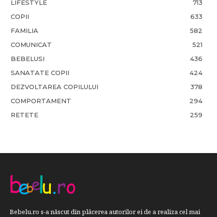
LIFESTYLE
713
COPII
633
FAMILIA
582
COMUNICAT
521
BEBELUSI
436
SANATATE COPII
424
DEZVOLTAREA COPILULUI
378
COMPORTAMENT
294
RETETE
259
Bebelu.ro s-a născut din plăcerea autorilor ei de a realiza cel mai