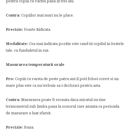
pentru copiii cu varsta pana in trei ani.
Contra:
Copiilor mai mari nu le place.
Precizie:
Foarte Ridicata.
Modalitate:
Cea mai indicata pozitie este cand tii copilul in bratele
tale, cu funduletul in sus.
Masurarea temperaturii orale
Pro:
Copiii cu varsta de peste patru ani il poti folosi corect si un
mare plus este ca nu trebuie sa-i dezbraci pentru asta.
Contra:
Masurarea poate fi eronata daca micutul nu tine
termometrul sub limba pana la sonorul care anunta ca perioada
de masurare a luat sfarsit.
Precizie:
Buna.