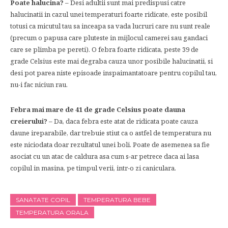
Poate halucina?
– Desi adultii sunt mai predispusi catre
halucinatii in cazul unei temperaturi foarte ridicate, este posibil
totusi ca micutul tau sa inceapa sa vada lucruri care nu sunt reale
(precum o papusa care pluteste in mijlocul camerei sau gandaci
care se plimba pe pereti). O febra foarte ridicata, peste 39 de
grade Celsius este mai degraba cauza unor posibile halucinatii, si
desi pot parea niste episoade inspaimantatoare pentru copilul tau,
nu-i fac niciun rau.
Febra mai mare de 41 de grade Celsius poate dauna
creierului?
– Da, daca febra este atat de ridicata poate cauza
daune ireparabile, dar trebuie stiut ca o astfel de temperatura nu
este niciodata doar rezultatul unei boli. Poate de asemenea sa fie
asociat cu un atac de caldura asa cum s-ar petrece daca ai lasa
copilul in masina, pe timpul verii, intr-o zi caniculara.
SANATATE COPIL
TEMPERATURA BEBE
TEMPERATURA ORALA