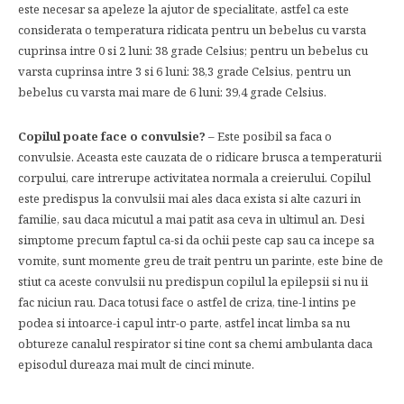
este necesar sa apeleze la ajutor de specialitate, astfel ca este
considerata o temperatura ridicata pentru un bebelus cu varsta
cuprinsa intre 0 si 2 luni: 38 grade Celsius; pentru un bebelus cu
varsta cuprinsa intre 3 si 6 luni: 38,3 grade Celsius, pentru un
bebelus cu varsta mai mare de 6 luni: 39,4 grade Celsius.
Copilul poate face o convulsie?
– Este posibil sa faca o
convulsie. Aceasta este cauzata de o ridicare brusca a temperaturii
corpului, care intrerupe activitatea normala a creierului. Copilul
este predispus la convulsii mai ales daca exista si alte cazuri in
familie, sau daca micutul a mai patit asa ceva in ultimul an. Desi
simptome precum faptul ca-si da ochii peste cap sau ca incepe sa
vomite, sunt momente greu de trait pentru un parinte, este bine de
stiut ca aceste convulsii nu predispun copilul la epilepsii si nu ii
fac niciun rau. Daca totusi face o astfel de criza, tine-l intins pe
podea si intoarce-i capul intr-o parte, astfel incat limba sa nu
obtureze canalul respirator si tine cont sa chemi ambulanta daca
episodul dureaza mai mult de cinci minute.