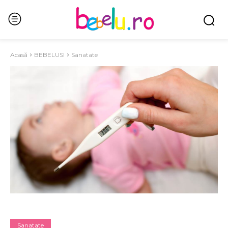
Acasă
BEBELUSI
Sanatate
Sanatate