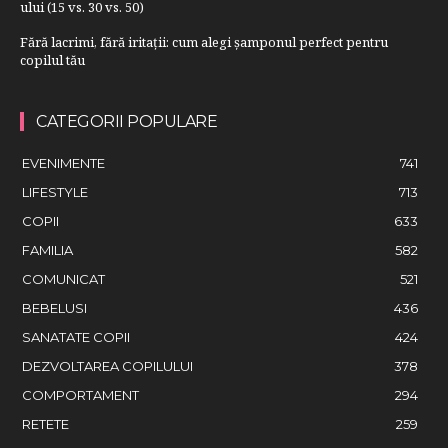
ului (15 vs. 30 vs. 50)
Fără lacrimi, fără iritații: cum alegi șamponul perfect pentru
copilul tău
CATEGORII POPULARE
EVENIMENTE
741
LIFESTYLE
713
COPII
633
FAMILIA
582
COMUNICAT
521
BEBELUSI
436
SANATATE COPII
424
DEZVOLTAREA COPILULUI
378
COMPORTAMENT
294
RETETE
259