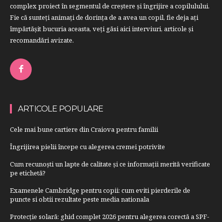
complex proiect în segmentul de creştere şi îngrijire a copilulului.
Fie că sunteţi animaţi de dorinţa de a avea un copil, fie deja aţi
împărtăşit bucuria aceasta, veți găsi aici interviuri, articole şi
recomandări avizate.
ARTICOLE POPULARE
Cele mai bune cartiere din Craiova pentru familii
Îngrijirea pielii începe cu alegerea cremei potrivite
Cum recunoști un lapte de calitate și ce informații merită verificate
pe etichetă?
Examenele Cambridge pentru copii: cum eviti pierderile de
puncte si obtii rezultate peste media nationala
Protecție solară: ghid complet 2026 pentru alegerea corectă a SPF-