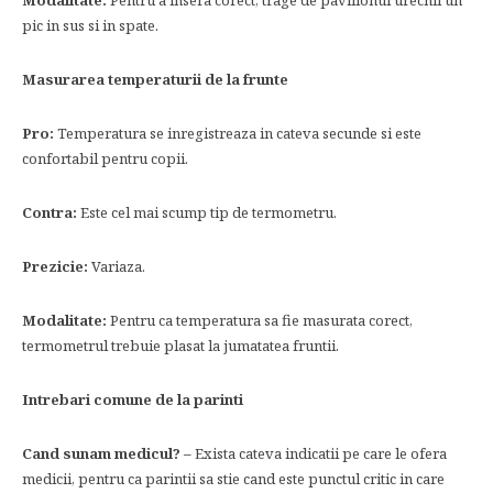
Modalitate:
Pentru a insera corect, trage de pavilionul urechii un
pic in sus si in spate.
Masurarea temperaturii de la frunte
Pro:
Temperatura se inregistreaza in cateva secunde si este
confortabil pentru copii.
Contra:
Este cel mai scump tip de termometru.
Prezicie:
Variaza.
Modalitate:
Pentru ca temperatura sa fie masurata corect,
termometrul trebuie plasat la jumatatea fruntii.
Intrebari comune de la parinti
Cand sunam medicul? –
Exista cateva indicatii pe care le ofera
medicii, pentru ca parintii sa stie cand este punctul critic in care