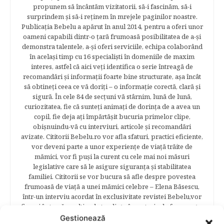
propunem să încântăm vizitatorii, să-i fascinăm, să-i
surprindem şi să-i reţinem în mrejele paginilor noastre.​
Publicația Bebelu a apărut în anul 2014, pentru a oferi unor
oameni capabili dintr-o ţară frumoasă posibilitatea de a-şi
demonstra talentele, a-şi oferi serviciile, echipa colaborând
în acelaşi timp cu 16 specialişti în domeniile de maxim
interes, astfel că aici veţi identifica o serie întreagă de
recomandări şi informaţii foarte bine structurate, aşa încât
să obtineţi ceea ce vă doriţi – o informaţie corectă, clară şi
sigură. În cele 84 de secțuni vă stârnim, lună de lună,
curiozitatea, fie că sunteţi animaţi de dorinţa de a avea un
copil, fie deja aţi împărtăşit bucuria primelor clipe,
obişnuindu-vă cu interviuri, articole şi recomandări
avizate. Cititorii Bebelu.ro vor afla sfaturi, practici eficiente,
vor deveni parte a unor experienţe de viaţă trăite de
mămici, vor fi puşi la curent cu cele mai noi măsuri
legislative care să le asigure siguranţa şi stabilitatea
familiei. Cititorii se vor bucura să afle despre povestea
frumoasă de viață a unei mămici celebre – Elena Băsescu,
într-un interviu acordat în exclusivitate revistei Bebelu,vor
fi puşi în temă cu ultimele tendinţe în materie de frumuseţe,
diete şi modă parcurgând atent şi rubricile permanente
Gestionează