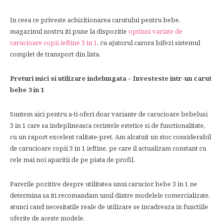
In ceea ce priveste achizitionarea carutului pentru bebe,
magazinul nostru iti pune la dispozitie
optiuni variate de
carucioare copii ieftine 3 in 1
, cu ajutorul carora bifezi sistemul
complet de transport din lista.
Preturi mici si utilizare indelungata – Investeste intr-un carut
bebe 3 in 1
Suntem aici pentru a-ti oferi doar variante de carucioare bebelusi
3 in 1 care sa indeplineasca cerintele estetice si de functionalitate,
cu un raport excelent calitate-pret. Am alcatuit un stoc considerabil
de carucioare copii 3 in 1 ieftine, pe care il actualizam constant cu
cele mai noi aparitii de pe piata de profil.
Parerile pozitive despre utilitatea unui carucior bebe 3 in 1 ne
determina sa iti recomandam unul dintre modelele comercializate,
atunci cand necesitatile reale de utilizare se incadreaza in functiile
oferite de aceste modele.