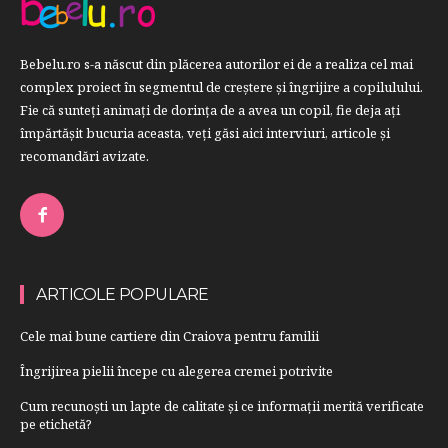
Bebelu.ro s-a născut din plăcerea autorilor ei de a realiza cel mai
complex proiect în segmentul de creştere şi îngrijire a copilulului.
Fie că sunteţi animaţi de dorinţa de a avea un copil, fie deja aţi
împărtăşit bucuria aceasta, veți găsi aici interviuri, articole şi
recomandări avizate.
ARTICOLE POPULARE
Cele mai bune cartiere din Craiova pentru familii
Îngrijirea pielii începe cu alegerea cremei potrivite
Cum recunoști un lapte de calitate și ce informații merită verificate
pe etichetă?