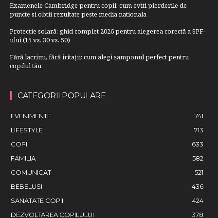
Examenele Cambridge pentru copii: cum eviti pierderile de
puncte si obtii rezultate peste media nationala
Protecție solară: ghid complet 2026 pentru alegerea corectă a SPF-
ului (15 vs. 30 vs. 50)
Fără lacrimi, fără iritații: cum alegi șamponul perfect pentru
copilul tău
CATEGORII POPULARE
EVENIMENTE
741
LIFESTYLE
713
COPII
633
FAMILIA
582
COMUNICAT
521
BEBELUSI
436
SANATATE COPII
424
DEZVOLTAREA COPILULUI
378