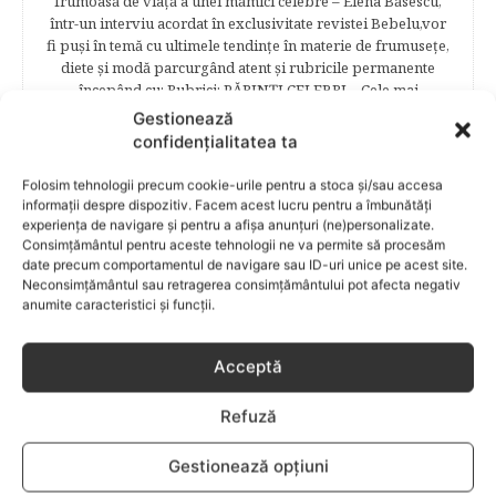
frumoasă de viață a unei mămici celebre – Elena Băsescu,
într-un interviu acordat în exclusivitate revistei Bebelu,vor
fi puşi în temă cu ultimele tendinţe în materie de frumuseţe,
diete şi modă parcurgând atent şi rubricile permanente
începând cu: Rubrici: PĂRINŢI CELEBRI – Cele mai
cunoscute personalităţi mondene vor fi alături de tine
Gestionează
pentru a te îndruma, oferindu-ţi un sfat din experienţa lor
confidențialitatea ta
de părinte. SARCINA ŞI NAŞTEREA – este un capitol
destinat celor 9 luni de viaţă intrauterină. Vor fi prezentate
Folosim tehnologii precum cookie-urile pentru a stoca și/sau accesa
informaţii referitoare la simptomatologia primelor zile de
informații despre dispozitiv. Facem acest lucru pentru a îmbunătăți
sarcină, evoluţia fătului pe parcursul celor nouă luni,
experiența de navigare și pentru a afișa anunțuri (ne)personalizate.
analize necesare, alimentaţie, sănătate, pregătire pentru
Consimțământul pentru aceste tehnologii ne va permite să procesăm
date precum comportamentul de navigare sau ID-uri unice pe acest site.
naştere. Tot aici puteti găsi informaţii preţioase dedicate
Neconsimțământul sau retragerea consimțământului pot afecta negativ
naşterii şi recuperării postpartum. BEBELUŞUL ÎN PRIMUL
anumite caracteristici și funcții.
ANIŞOR – este un capitol destinat îngrijirii sugarului.
Alăptarea, scorul Apgar, îngrijirea bontului ombilical,
prima băiţă, diversificarea sunt doar câteva dintre cele mai
Acceptă
captivante subcategorii. COPILUL 1-6 ANI – este un capitol
dedicat creşterii şi îngrijirii copilului din primul an şi până
Refuză
la vârsta şcolară. Mămicile vor reuşi să afle cum anume să
se descurce cu propriul copil, cum să îl îngrijească în aşa fel
încât să crească perfect sănătos. EDUCAŢIE – este un capitol
Gestionează opțiuni
captivant în care poţi afla cum să îţi educi copilul în aşa fel