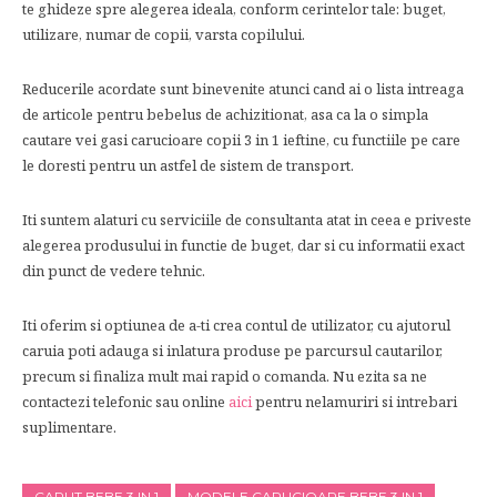
te ghideze spre alegerea ideala, conform cerintelor tale: buget,
utilizare, numar de copii, varsta copilului.
Reducerile acordate sunt binevenite atunci cand ai o lista intreaga
de articole pentru bebelus de achizitionat, asa ca la o simpla
cautare vei gasi carucioare copii 3 in 1 ieftine, cu functiile pe care
le doresti pentru un astfel de sistem de transport.
Iti suntem alaturi cu serviciile de consultanta atat in ceea e priveste
alegerea produsului in functie de buget, dar si cu informatii exact
din punct de vedere tehnic.
Iti oferim si optiunea de a-ti crea contul de utilizator, cu ajutorul
caruia poti adauga si inlatura produse pe parcursul cautarilor,
precum si finaliza mult mai rapid o comanda. Nu ezita sa ne
contactezi telefonic sau online
aici
pentru nelamuriri si intrebari
suplimentare.
CARUT BEBE 3 IN 1
MODELE CARUCIOARE BEBE 3 IN 1