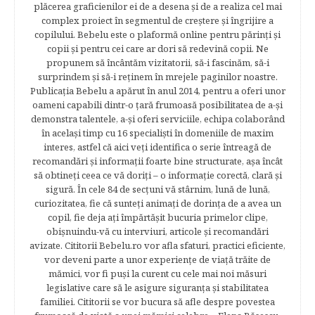
plăcerea graficienilor ei de a desena şi de a realiza cel mai
complex proiect în segmentul de creştere şi îngrijire a
copilului. Bebelu este o plaformă online pentru părinţi şi
copii şi pentru cei care ar dori să redevină copii. Ne
propunem să încântăm vizitatorii, să-i fascinăm, să-i
surprindem şi să-i reţinem în mrejele paginilor noastre.​
Publicația Bebelu a apărut în anul 2014, pentru a oferi unor
oameni capabili dintr-o ţară frumoasă posibilitatea de a-şi
demonstra talentele, a-şi oferi serviciile, echipa colaborând
în acelaşi timp cu 16 specialişti în domeniile de maxim
interes, astfel că aici veţi identifica o serie întreagă de
recomandări şi informaţii foarte bine structurate, aşa încât
să obtineţi ceea ce vă doriţi – o informaţie corectă, clară şi
sigură. În cele 84 de secțuni vă stârnim, lună de lună,
curiozitatea, fie că sunteţi animaţi de dorinţa de a avea un
copil, fie deja aţi împărtăşit bucuria primelor clipe,
obişnuindu-vă cu interviuri, articole şi recomandări
avizate. Cititorii Bebelu.ro vor afla sfaturi, practici eficiente,
vor deveni parte a unor experienţe de viaţă trăite de
mămici, vor fi puşi la curent cu cele mai noi măsuri
legislative care să le asigure siguranţa şi stabilitatea
familiei. Cititorii se vor bucura să afle despre povestea