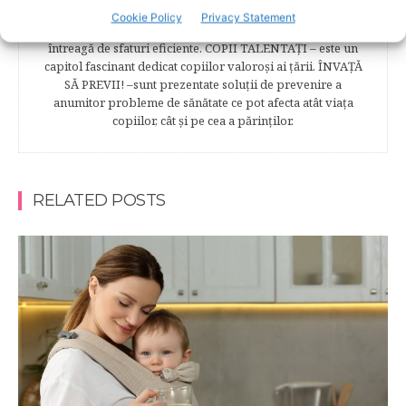
încât să poţi obţine performanţe şcolare sigure. FAMILIA –
Cookie Policy
Privacy Statement
este un capitol destinat vieţii de familie ce conţine o serie
întreagă de sfaturi eficiente. COPII TALENTAŢI – este un
capitol fascinant dedicat copiilor valoroși ai țării. ÎNVAŢĂ
SĂ PREVII! –sunt prezentate soluţii de prevenire a
anumitor probleme de sănătate ce pot afecta atât viaţa
copiilor, cât şi pe cea a părinţilor.
RELATED POSTS