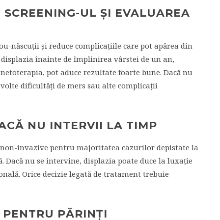
 SCREENING-UL ȘI EVALUAREA
ou-născuții și reduce complicațiile care pot apărea din
 displazia înainte de împlinirea vârstei de un an,
inetoterapia, pot aduce rezultate foarte bune. Dacă nu
zvolte dificultăți de mers sau alte complicații
ACĂ NU INTERVII LA TIMP
 non-invazive pentru majoritatea cazurilor depistate la
. Dacă nu se intervine, displazia poate duce la luxație
onală. Orice decizie legată de tratament trebuie
 PENTRU PĂRINȚI