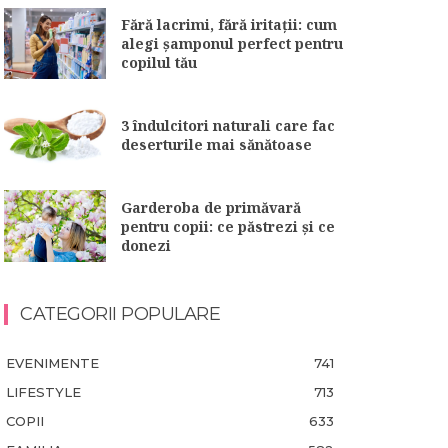
Fără lacrimi, fără iritații: cum
alegi șamponul perfect pentru
copilul tău
3 îndulcitori naturali care fac
deserturile mai sănătoase
Garderoba de primăvară
pentru copii: ce păstrezi și ce
donezi
CATEGORII POPULARE
EVENIMENTE
741
LIFESTYLE
713
COPII
633