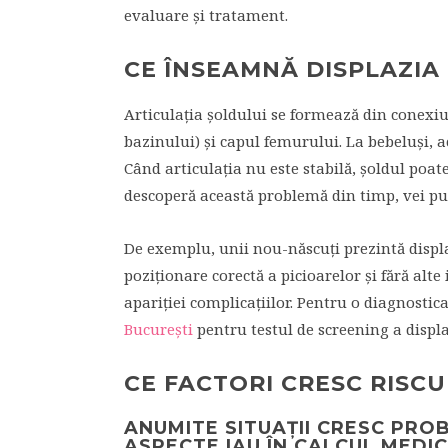
evaluare și tratament.
CE ÎNSEAMNĂ DISPLAZIA
Articulația șoldului se formează din conexiu
bazinului) și capul femurului. La bebeluși, 
Când articulația nu este stabilă, șoldul poate
descoperă această problemă din timp, vei pu
De exemplu, unii nou-născuți prezintă displ
poziționare corectă a picioarelor și fără alte 
apariției complicațiilor. Pentru o diagnostic
București
pentru testul de screening a displa
CE FACTORI CRESC RISCU
ANUMITE SITUAȚII CRESC PROB
ASPECTE IAU ÎN CALCUL MEDICI