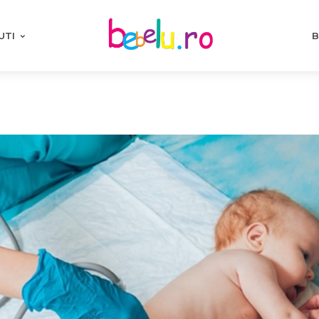
UTI
B