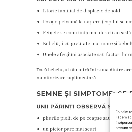
Istoric familial de displazie de șold
Poziție pelviană la naștere (copilul se na
Fetițele se confruntă mai des cu această
Bebelușii cu greutate mai mare și bebel
Unele afecțiuni asociate sau factori hor
Dacă bebelușul tău intră într-una dintre ace
monitorizare suplimentară.
SEMNE ȘI SIMPTOME: CE
UNII PĂRINȚI OBSERVĂ SEMNE
Folosim te
pliurile pielii de pe coapse sau fese nu 
Facem aces
(ne)perso
un picior pare mai scurt;
precum co