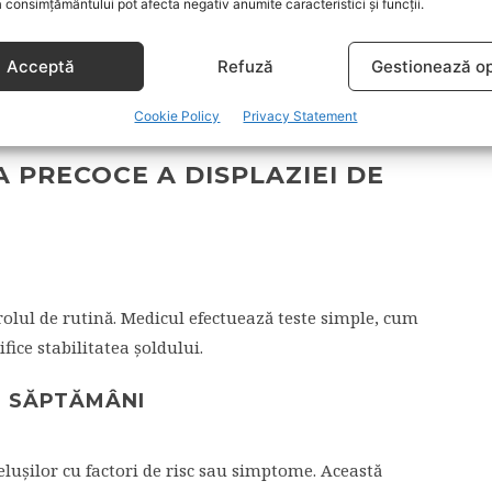
 consimțământului pot afecta negativ anumite caracteristici și funcții.
u simți că ceva „face clic”.
Acceptă
Refuză
Gestionează op
ea ce face observațiile atente ale părinților foarte
sau simetrie cere evaluare medicală.
Cookie Policy
Privacy Statement
 PRECOCE A DISPLAZIEI DE
U
olul de rutină. Medicul efectuează teste simple, cum
fice stabilitatea șoldului.
6 SĂPTĂMÂNI
elușilor cu factori de risc sau simptome. Această