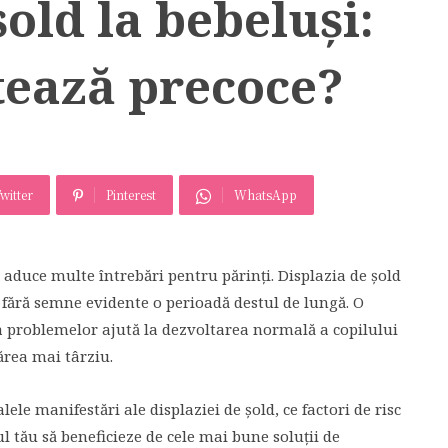
șold la bebeluși:
tează precoce?
witter
Pinterest
WhatsApp
 aduce multe întrebări pentru părinți. Displazia de șold
e fără semne evidente o perioadă destul de lungă. O
 a problemelor ajută la dezvoltarea normală a copilului
ărea mai târziu.
lele manifestări ale displaziei de șold, ce factori de risc
l tău să beneficieze de cele mai bune soluții de