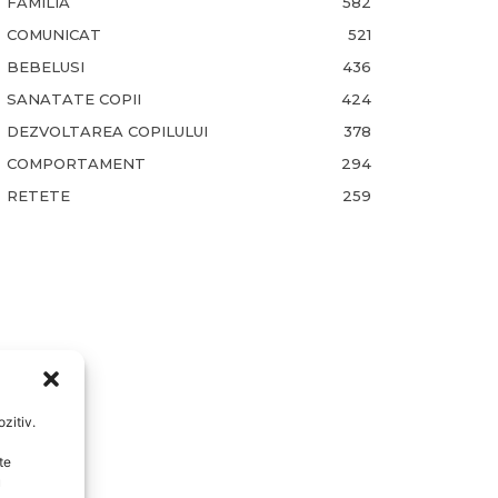
FAMILIA
582
COMUNICAT
521
BEBELUSI
436
SANATATE COPII
424
DEZVOLTAREA COPILULUI
378
COMPORTAMENT
294
RETETE
259
zitiv.
te
u