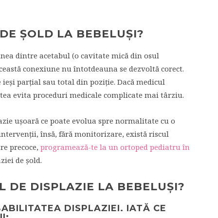
 DE ȘOLD LA BEBELUȘI?
nea dintre acetabul (o cavitate mică din osul
această conexiune nu întotdeauna se dezvoltă corect.
 ieși parțial sau total din poziție. Dacă medicul
tea evita proceduri medicale complicate mai târziu.
azie ușoară ce poate evolua spre normalitate cu o
intervenții, însă, fără monitorizare, există riscul
are precoce,
programează-te la un ortoped pediatru în
ziei de șold.
L DE DISPLAZIE LA BEBELUȘI?
ABILITATEA DISPLAZIEI. IATĂ CE
I: