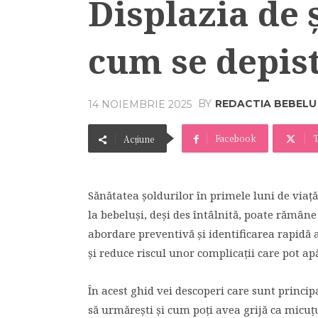
Displazia de 
cum se depis
BY
REDACTIA BEBELU
14 NOIEMBRIE 2025
Facebook
T
Acțiune
Sănătatea șoldurilor în primele luni de viață
la bebeluși, deși des întâlnită, poate rămân
abordare preventivă și identificarea rapidă
și reduce riscul unor complicații care pot ap
În acest ghid vei descoperi care sunt principa
să urmărești și cum poți avea grijă ca micuțu