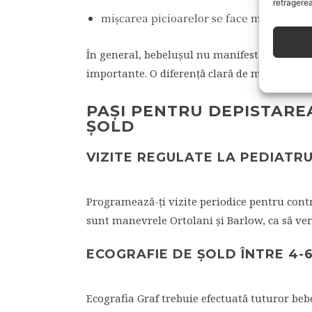
retragerea
mișcarea picioarelor se face mai greu sa
În general, bebelușul nu manifestă durere, ce
importante. O diferență clară de mobilitate 
PAȘI PENTRU DEPISTAREA
ȘOLD
VIZITE REGULATE LA PEDIATR
Programează-ți vizite periodice pentru contr
sunt manevrele Ortolani și Barlow, ca să veri
ECOGRAFIE DE ȘOLD ÎNTRE 4-
Ecografia Graf trebuie efectuată tuturor beb