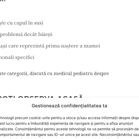
ște cu capul în sus)
 problemă decât băieții
ușii care reprezintă prima naștere a mamei
monali specifici
ste categorii, discută cu medicul pediatru despre
 POȚI OBSERVA ACASĂ
Gestionează confidențialitatea ta
 PRECUM:
hnologii precum cookie-urile pentru a stoca și/sau accesa informații despre dispo
sunt simetrice pe ambele părți;
t lucru pentru a îmbunătăți experiența de navigare și pentru a afișa anunțuri
nalizate. Consimțământul pentru aceste tehnologii ne va permite să procesăm da
mportamentul de navigare sau ID-uri unice pe acest site. Neconsimțământul sa