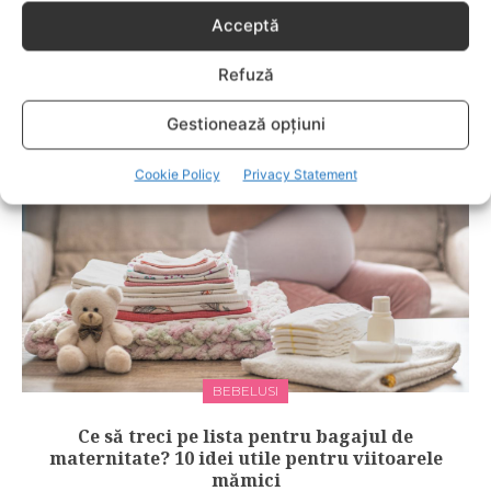
Acceptă
DUPA NASTERE
Cum să ai grijă de tine în primele luni după
Refuză
nașterea copilului?
Gestionează opțiuni
Cookie Policy
Privacy Statement
BEBELUSI
Ce să treci pe lista pentru bagajul de
maternitate? 10 idei utile pentru viitoarele
mămici