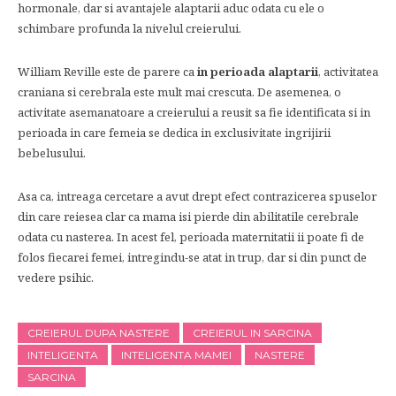
hormonale, dar si avantajele alaptarii aduc odata cu ele o
schimbare profunda la nivelul creierului.
William Reville este de parere ca
in perioada alaptarii
, activitatea
craniana si cerebrala este mult mai crescuta. De asemenea, o
activitate asemanatoare a creierului a reusit sa fie identificata si in
perioada in care femeia se dedica in exclusivitate ingrijirii
bebelusului.
Asa ca, intreaga cercetare a avut drept efect contrazicerea spuselor
din care reiesea clar ca mama isi pierde din abilitatile cerebrale
odata cu nasterea. In acest fel, perioada maternitatii ii poate fi de
folos fiecarei femei, intregindu-se atat in trup, dar si din punct de
vedere psihic.
CREIERUL DUPA NASTERE
CREIERUL IN SARCINA
INTELIGENTA
INTELIGENTA MAMEI
NASTERE
SARCINA