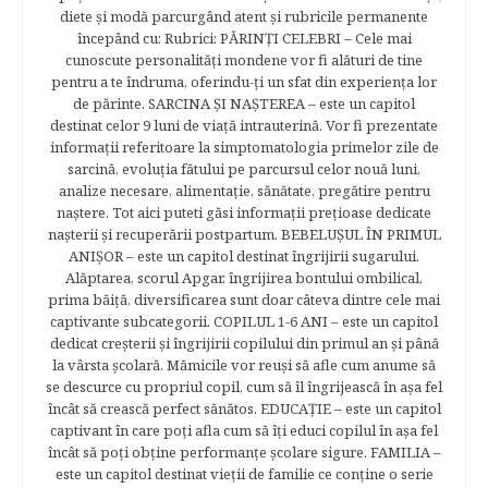
diete şi modă parcurgând atent şi rubricile permanente
începând cu: Rubrici: PĂRINŢI CELEBRI – Cele mai
cunoscute personalităţi mondene vor fi alături de tine
pentru a te îndruma, oferindu-ţi un sfat din experienţa lor
de părinte. SARCINA ŞI NAŞTEREA – este un capitol
destinat celor 9 luni de viaţă intrauterină. Vor fi prezentate
informaţii referitoare la simptomatologia primelor zile de
sarcină, evoluţia fătului pe parcursul celor nouă luni,
analize necesare, alimentaţie, sănătate, pregătire pentru
naştere. Tot aici puteti găsi informaţii preţioase dedicate
naşterii şi recuperării postpartum. BEBELUŞUL ÎN PRIMUL
ANIŞOR – este un capitol destinat îngrijirii sugarului.
Alăptarea, scorul Apgar, îngrijirea bontului ombilical,
prima băiţă, diversificarea sunt doar câteva dintre cele mai
captivante subcategorii. COPILUL 1-6 ANI – este un capitol
dedicat creşterii şi îngrijirii copilului din primul an şi până
la vârsta şcolară. Mămicile vor reuşi să afle cum anume să
se descurce cu propriul copil, cum să îl îngrijească în aşa fel
încât să crească perfect sănătos. EDUCAŢIE – este un capitol
captivant în care poţi afla cum să îţi educi copilul în aşa fel
încât să poţi obţine performanţe şcolare sigure. FAMILIA –
este un capitol destinat vieţii de familie ce conţine o serie