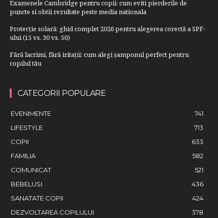
Examenele Cambridge pentru copii: cum eviti pierderile de
puncte si obtii rezultate peste media nationala
Protecție solară: ghid complet 2026 pentru alegerea corectă a SPF-
ului (15 vs. 30 vs. 50)
Fără lacrimi, fără iritații: cum alegi șamponul perfect pentru
copilul tău
CATEGORII POPULARE
EVENIMENTE
741
LIFESTYLE
713
COPII
633
FAMILIA
582
COMUNICAT
521
BEBELUSI
436
SANATATE COPII
424
DEZVOLTAREA COPILULUI
378