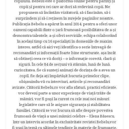
copilului. Bebelu este o plaformă online pentru părinţi şi
copii şi pentru cei care ar dori să redevină copii. Ne
propunem să încântăm vizitatorii, să-i fascinăm, să-i
surprindem şi să-i reţinem în mrejele paginilor noastre.​
Publicația Bebelu a apărut în anul 2014, pentru a oferi unor
oameni capabili dintr-o ţară frumoasă posibilitatea de a-şi
demonstra talentele, a-şi oferi serviciile, echipa colaborând
în acelaşi timp cu 16 specialişti în domeniile de maxim
interes, astfel că aici veţi identifica o serie întreagă de
recomandări şi informaţii foarte bine structurate, aşa încât
să obtineţi ceea ce vă doriţi – o informaţie corectă, clară şi
sigură. În cele 84 de secțuni vă stârnim, lună de lună,
curiozitatea, fie că sunteţi animaţi de dorinţa de a avea un
copil, fie deja aţi împărtăşit bucuria primelor clipe,
obişnuindu-vă cu interviuri, articole şi recomandări
avizate. Cititorii Bebelu.ro vor afla sfaturi, practici eficiente,
vor deveni parte a unor experienţe de viaţă trăite de
mămici, vor fi puşi la curent cu cele mai noi măsuri
legislative care să le asigure siguranţa şi stabilitatea
familiei. Cititorii se vor bucura să afle despre povestea
frumoasă de viață a unei mămici celebre – Elena Băsescu,
într-un interviu acordat în exclusivitate revistei Bebelu,vor
fi puşi în temă cu ultimele tendinţe în materie de frumuseţe,