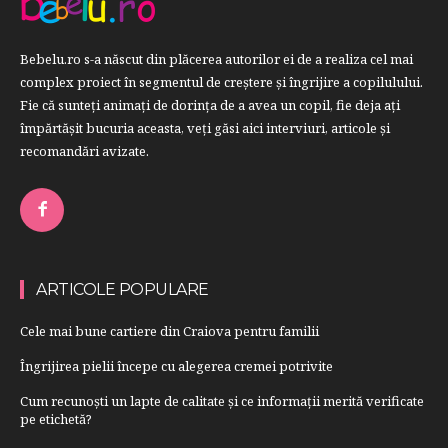
Bebelu.ro s-a născut din plăcerea autorilor ei de a realiza cel mai
complex proiect în segmentul de creştere şi îngrijire a copilulului.
Fie că sunteţi animaţi de dorinţa de a avea un copil, fie deja aţi
împărtăşit bucuria aceasta, veți găsi aici interviuri, articole şi
recomandări avizate.
ARTICOLE POPULARE
Cele mai bune cartiere din Craiova pentru familii
Îngrijirea pielii începe cu alegerea cremei potrivite
Cum recunoști un lapte de calitate și ce informații merită verificate
pe etichetă?