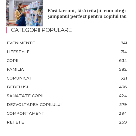
Fără lacrimi, fără iritații: cum alegi
șamponul perfect pentru copilul tău
CATEGORII POPULARE
EVENIMENTE
741
LIFESTYLE
714
COPII
634
FAMILIA
582
COMUNICAT
521
BEBELUSI
436
SANATATE COPII
424
DEZVOLTAREA COPILULUI
379
COMPORTAMENT
294
RETETE
259