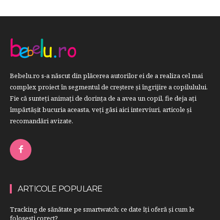
Bebelu.ro s-a născut din plăcerea autorilor ei de a realiza cel mai
complex proiect în segmentul de creştere şi îngrijire a copilulului.
Fie că sunteţi animaţi de dorinţa de a avea un copil, fie deja aţi
împărtăşit bucuria aceasta, veți găsi aici interviuri, articole şi
recomandări avizate.
ARTICOLE POPULARE
Tracking de sănătate pe smartwatch: ce date îți oferă și cum le
folosești corect?