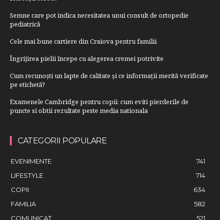
Semne care pot indica necesitatea unui consult de ortopedie
pediatrică
Cele mai bune cartiere din Craiova pentru familii
Îngrijirea pielii începe cu alegerea cremei potrivite
Cum recunoști un lapte de calitate și ce informații merită verificate
pe etichetă?
Examenele Cambridge pentru copii: cum eviti pierderile de
puncte si obtii rezultate peste media nationala
CATEGORII POPULARE
EVENIMENTE
741
LIFESTYLE
714
COPII
634
FAMILIA
582
COMUNICAT
521