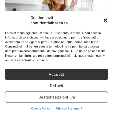
Gestionează
confidențialitatea ta
Folosim tehnologii precum cookie-urile pentru a stoca și/sau accesa
informații despre dispozitiv. Facem acest lucru pentru a îmbunătăți
experiența de navigare și pentru a afișa anunțuri (ne)personalizate.
DIETE
Consimțământul pentru aceste tehnologii ne va permite să procesăm
date precum comportamentul de navigare sau ID-uri unice pe acest site.
Dieta ideală pentru femeile peste 50 de ani:
Neconsimțământul sau retragerea consimțământului pot afecta negativ
anumite caracteristici și funcții.
alimente esențiale pentru sănătatea ta
Acceptă
Refuză
Gestionează opțiuni
Cookie Policy
Privacy Statement