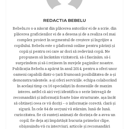
REDACTIA BEBELU
Bebelu.ro s-a născut din plăcerea autorilor ei de a scrie, din
plăcerea graficienilor ei de a desena şi de a realiza cel mai
complex proiect în segmentul de creştere şi îngrijire a
copilului. Bebelu este o plaformă online pentru părinţi şi
copii şi pentru cei care ar dori să redevină copii. Ne
propunem să încântăm vizitatorii, să-i fascinăm, să-i
surprindem şi să-i reţinem în mrejele paginilor noastre.​
Publicația Bebelu a apărut în anul 2014, pentru a oferi unor
oameni capabili dintr-o ţară frumoasă posibilitatea de a-şi
demonstra talentele, a-şi oferi serviciile, echipa colaborând
în acelaşi timp cu 16 specialişti în domeniile de maxim
interes, astfel că aici veţi identifica o serie întreagă de
recomandări şi informaţii foarte bine structurate, aşa încât
să obtineţi ceea ce vă doriţi – o informaţie corectă, clară şi
sigură. În cele 84 de secțuni vă stârnim, lună de lună,
curiozitatea, fie că sunteţi animaţi de dorinţa de a avea un
copil, fie deja aţi împărtăşit bucuria primelor clipe,
obişnuindu-vă cu interviuri, articole şi recomandări