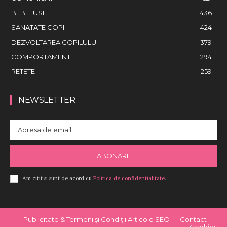
BEBELUSI
436
SANATATE COPII
424
DEZVOLTAREA COPILULUI
379
COMPORTAMENT
294
RETETE
259
NEWSLETTER
ABONARE
Am citit si sunt de acord cu
Politica de confidentialitate
.
Publicitate & Termeni și Condiții Articole SEO
Contact
Cookies