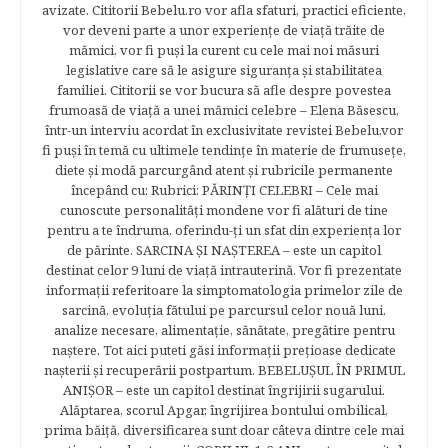
avizate. Cititorii Bebelu.ro vor afla sfaturi, practici eficiente,
vor deveni parte a unor experienţe de viaţă trăite de
mămici, vor fi puşi la curent cu cele mai noi măsuri
legislative care să le asigure siguranţa şi stabilitatea
familiei. Cititorii se vor bucura să afle despre povestea
frumoasă de viață a unei mămici celebre – Elena Băsescu,
într-un interviu acordat în exclusivitate revistei Bebelu,vor
fi puşi în temă cu ultimele tendinţe în materie de frumuseţe,
diete şi modă parcurgând atent şi rubricile permanente
începând cu: Rubrici: PĂRINŢI CELEBRI – Cele mai
cunoscute personalităţi mondene vor fi alături de tine
pentru a te îndruma, oferindu-ţi un sfat din experienţa lor
de părinte. SARCINA ŞI NAŞTEREA – este un capitol
destinat celor 9 luni de viaţă intrauterină. Vor fi prezentate
informaţii referitoare la simptomatologia primelor zile de
sarcină, evoluţia fătului pe parcursul celor nouă luni,
analize necesare, alimentaţie, sănătate, pregătire pentru
naştere. Tot aici puteti găsi informaţii preţioase dedicate
naşterii şi recuperării postpartum. BEBELUŞUL ÎN PRIMUL
ANIŞOR – este un capitol destinat îngrijirii sugarului.
Alăptarea, scorul Apgar, îngrijirea bontului ombilical,
prima băiţă, diversificarea sunt doar câteva dintre cele mai