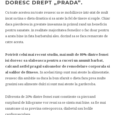
DORESC DREPT „PRADA”.
Cu toate acestea nu toate reusesc sa se mobilizeze intr-atat de mult
incat sa tina o dieta drastica si sa arate la fel de tinere si suple. Chiar
daca pierderea in greutate inseamna in primul rand un beneficiu
pentru sanatate, in realitate majoritatea femeilor o fac doar pentru
a arata bine in fata barbatului ales, dorind sa se faca remarcate de
catre acesta.
Potrivit celui mai recent studiu, mai mult de 80% dintre femei
isi doresc sa slabeasca pentru a cuceri un anumit barbat,
calcand astfel pragul saloanelor de remodelare corporala si
al salilor de fitness.
In acelasi timp sunt mai atente la alimentatie,
reusesc din ambitie sa duca la bun sfarsit o dieta fara prea multe
grasimi sau alimente dulci si sunt mai atente la garderoba.
Diferenta de 20% dintre femei sunt constiente ca pierzand
surplusul de kilograme vor reusi sa se simta mai bine, sa fie mai
sanatoase si sa previna osteoporoza, diabetul sau bolile
cardiovasculare.