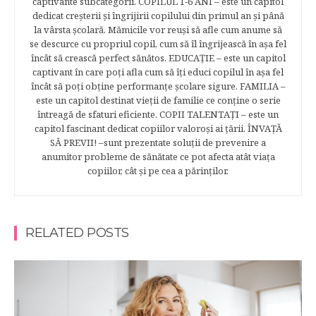
captivante subcategorii. COPILUL 1-6 ANI – este un capitol
dedicat creşterii şi îngrijirii copilului din primul an şi până
la vârsta şcolară. Mămicile vor reuşi să afle cum anume să
se descurce cu propriul copil, cum să îl îngrijească în aşa fel
încât să crească perfect sănătos. EDUCAŢIE – este un capitol
captivant în care poţi afla cum să îţi educi copilul în aşa fel
încât să poţi obţine performanţe şcolare sigure. FAMILIA –
este un capitol destinat vieţii de familie ce conţine o serie
întreagă de sfaturi eficiente. COPII TALENTAŢI – este un
capitol fascinant dedicat copiilor valoroși ai țării. ÎNVAŢĂ
SĂ PREVII! –sunt prezentate soluţii de prevenire a
anumitor probleme de sănătate ce pot afecta atât viaţa
copiilor, cât şi pe cea a părinţilor.
RELATED POSTS