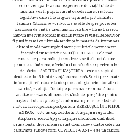
vor deveni parte a unor experienţe de viaţă trăite de
mămici, vor fi puşi la curent cu cele mai noi măsuri
legislative care să le asigure siguranţa şi stabilitatea
familiei. Cititorii se vor bucura să afle despre povestea
frumoasă de viață a unei mămici celebre – Elena Băsescu,
într-un interviu acordat în exclusivitate revistei Bebelu,vor
fi puşi în temă cu ultimele tendinţe în materie de frumuseţe,
diete şi modă parcurgând atent şi rubricile permanente
începând cu: Rubrici: PĂRINŢI CELEBRI – Cele mai
cunoscute personalităţi mondene vor fi alături de tine
pentru a te îndruma, oferindu-ţi un sfat din experienţa lor
de părinte. SARCINA ŞI NAŞTEREA – este un capitol
destinat celor 9 luni de viaţă intrauterină. Vor fi prezentate
informaţii referitoare la simptomatologia primelor zile de
sarcină, evoluţia fătului pe parcursul celor nouă luni,
analize necesare, alimentaţie, sănătate, pregătire pentru
naştere. Tot aici puteti găsi informaţii preţioase dedicate
naşterii şi recuperării postpartum. BEBELUŞUL ÎN PRIMUL
ANIŞOR – este un capitol destinat îngrijirii sugarului.
Alăptarea, scorul Apgar, îngrijirea bontului ombilical,
prima băiţă, diversificarea sunt doar câteva dintre cele mai
captivante subcategorii. COPILUL 1-6 ANI – este un capitol