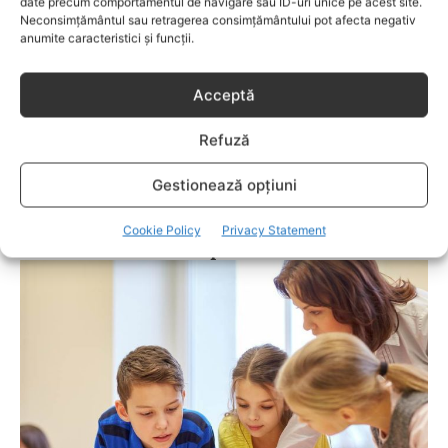
date precum comportamentul de navigare sau ID-uri unice pe acest site.
Neconsimțământul sau retragerea consimțământului pot afecta negativ
anumite caracteristici și funcții.
Acceptă
Refuză
SANATATE SCOLARI
Gestionează opțiuni
Casele și școlile cu un mediu nesănătos au un
impact negativ asupra sănătății și studiului
Cookie Policy
Privacy Statement
copiilor