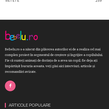
RETETE
259
Bebelu.ro s-a născut din plăcerea autorilor ei de a realiza cel mai
complex proiect în segmentul de creştere şi îngrijire a copilulului.
Fie că sunteţi animaţi de dorinţa de a avea un copil, fie deja aţi
împărtăşit bucuria aceasta, veți găsi aici interviuri, articole şi
recomandări avizate.
ARTICOLE POPULARE