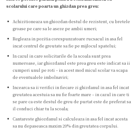
scolarului care poarta un ghizdan prea greu:
Achizitioneaza un ghiozdan destul de rezistent, cu bretele
groase pe care sa le aseze pe ambii umeri;
Regleaza in pozitia corespunzatoare rucsacul in asa fel
incat centrul de greutate sa fie pe mijlocul spatelui;
In cazul in care solicitarile de la scoala sunt prea
numeroase, iar ghiozdanul este prea greu este indicat sa ii
cumperi unul pe roti – in acest mod micul scolar va scapa
de eventualele imbolnaviri;
Incearca sa ii verifici in fiecare zi ghizdanul in asa fel incat
greutatea acestuia sa nu fie foarte mare – in cazul in care ti
se pare ca este destul de greu de purtat este de preferat sa
il conduci chiar tu la scoala;
Cantareste ghiozdanul si calculeaza in asa fel incat acesta
sa nu depaseasca maxim 20% din greutatea corpului.