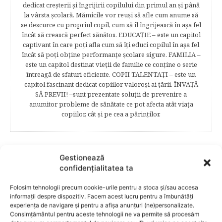
dedicat creşterii şi îngrijirii copilului din primul an şi până
la vârsta şcolară. Mămicile vor reuşi să afle cum anume să
se descurce cu propriul copil, cum să îl îngrijească în aşa fel
încât să crească perfect sănătos. EDUCAŢIE – este un capitol
captivant în care poţi afla cum să îţi educi copilul în aşa fel
încât să poţi obţine performanţe şcolare sigure. FAMILIA –
este un capitol destinat vieţii de familie ce conţine o serie
întreagă de sfaturi eficiente. COPII TALENTAŢI – este un
capitol fascinant dedicat copiilor valoroși ai țării. ÎNVAŢĂ
SĂ PREVII! –sunt prezentate soluţii de prevenire a
anumitor probleme de sănătate ce pot afecta atât viaţa
copiilor, cât şi pe cea a părinţilor.
RELATED POSTS
Gestionează
confidențialitatea ta
Folosim tehnologii precum cookie-urile pentru a stoca și/sau accesa
informații despre dispozitiv. Facem acest lucru pentru a îmbunătăți
experiența de navigare și pentru a afișa anunțuri (ne)personalizate.
Consimțământul pentru aceste tehnologii ne va permite să procesăm