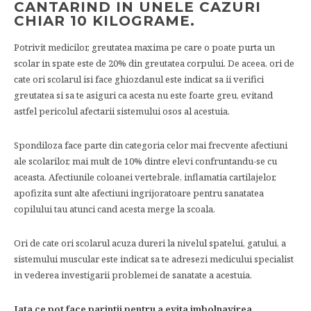
CANTARIND IN UNELE CAZURI
CHIAR 10 KILOGRAME.
Potrivit medicilor, greutatea maxima pe care o poate purta un
scolar in spate este de 20% din greutatea corpului. De aceea, ori de
cate ori scolarul isi face ghiozdanul este indicat sa ii verifici
greutatea si sa te asiguri ca acesta nu este foarte greu, evitand
astfel pericolul afectarii sistemului osos al acestuia.
Spondiloza face parte din categoria celor mai frecvente afectiuni
ale scolarilor, mai mult de 10% dintre elevi confruntandu-se cu
aceasta. Afectiunile coloanei vertebrale, inflamatia cartilajelor,
apofizita sunt alte afectiuni ingrijoratoare pentru sanatatea
copilului tau atunci cand acesta merge la scoala.
Ori de cate ori scolarul acuza dureri la nivelul spatelui, gatului, a
sistemului muscular este indicat sa te adresezi medicului specialist
in vederea investigarii problemei de sanatate a acestuia.
Iata ce pot face parintii pentru a evita imbolnavirea