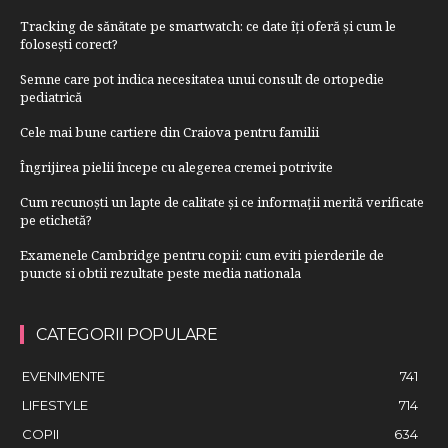
Tracking de sănătate pe smartwatch: ce date îți oferă și cum le
folosești corect?
Semne care pot indica necesitatea unui consult de ortopedie
pediatrică
Cele mai bune cartiere din Craiova pentru familii
Îngrijirea pielii începe cu alegerea cremei potrivite
Cum recunoști un lapte de calitate și ce informații merită verificate
pe etichetă?
Examenele Cambridge pentru copii: cum eviti pierderile de
puncte si obtii rezultate peste media nationala
CATEGORII POPULARE
EVENIMENTE
741
LIFESTYLE
714
COPII
634