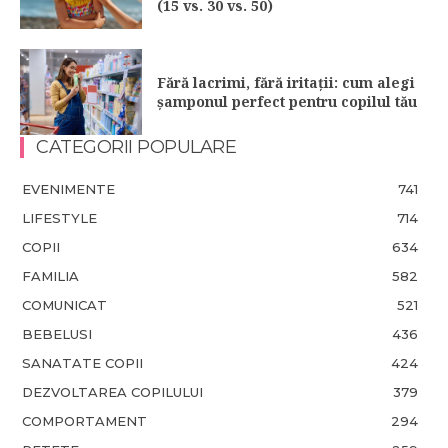
(15 vs. 30 vs. 50)
Fără lacrimi, fără iritații: cum alegi
șamponul perfect pentru copilul tău
CATEGORII POPULARE
EVENIMENTE
741
LIFESTYLE
714
COPII
634
FAMILIA
582
COMUNICAT
521
BEBELUSI
436
SANATATE COPII
424
DEZVOLTAREA COPILULUI
379
COMPORTAMENT
294