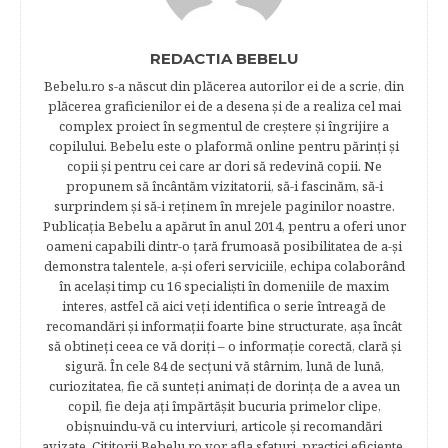
REDACTIA BEBELU
Bebelu.ro s-a născut din plăcerea autorilor ei de a scrie, din
plăcerea graficienilor ei de a desena şi de a realiza cel mai
complex proiect în segmentul de creştere şi îngrijire a
copilului. Bebelu este o plaformă online pentru părinţi şi
copii şi pentru cei care ar dori să redevină copii. Ne
propunem să încântăm vizitatorii, să-i fascinăm, să-i
surprindem şi să-i reţinem în mrejele paginilor noastre.​
Publicația Bebelu a apărut în anul 2014, pentru a oferi unor
oameni capabili dintr-o ţară frumoasă posibilitatea de a-şi
demonstra talentele, a-şi oferi serviciile, echipa colaborând
în acelaşi timp cu 16 specialişti în domeniile de maxim
interes, astfel că aici veţi identifica o serie întreagă de
recomandări şi informaţii foarte bine structurate, aşa încât
să obtineţi ceea ce vă doriţi – o informaţie corectă, clară şi
sigură. În cele 84 de secțuni vă stârnim, lună de lună,
curiozitatea, fie că sunteţi animaţi de dorinţa de a avea un
copil, fie deja aţi împărtăşit bucuria primelor clipe,
obişnuindu-vă cu interviuri, articole şi recomandări
avizate. Cititorii Bebelu.ro vor afla sfaturi, practici eficiente,