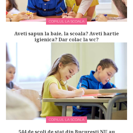
COPILUL LA SCOALA
Aveti sapun la baie, la scoala? Aveti hartie
igienica? Dar colac la wc?
COPILUL LA SCOALA
544 de scoli de stat din Bucuresti NU au