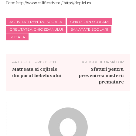
Foto: http://www.calificativ.ro / http://depici.ro
ACTIVITATI PENTRU SCOALA
GHIOZDAN SCOLARI
GREUTATEA GHIOZDANULUI
SANATATE SCOLARI
SCOALA
ARTICOLUL PRECEDENT
ARTICOLUL URMĂTOR
Matreata si cojitele
Sfaturi pentru
din parul bebelusului
prevenirea nasterii
premature