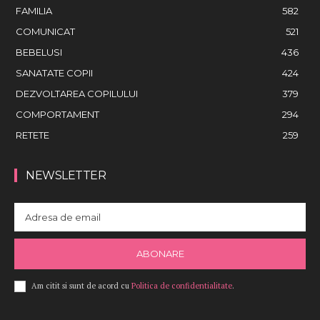
FAMILIA
582
COMUNICAT
521
BEBELUSI
436
SANATATE COPII
424
DEZVOLTAREA COPILULUI
379
COMPORTAMENT
294
RETETE
259
NEWSLETTER
ABONARE
Am citit si sunt de acord cu
Politica de confidentialitate
.