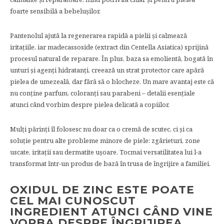
foarte sensibilă a bebelușilor.
Pantenolul ajută la regenerarea rapidă a pielii și calmează
iritațiile, iar madecassoside (extract din Centella Asiatica) sprijină
procesul natural de reparare. În plus, baza sa emolientă, bogată în
unturi și agenți hidratanți, creează un strat protector care apără
pielea de umezeală, dar fără să o blocheze. Un mare avantaj este că
nu conține parfum, coloranți sau parabeni – detalii esențiale
atunci când vorbim despre pielea delicată a copiilor.
Mulți părinți îl folosesc nu doar ca o cremă de scutec, ci și ca
soluție pentru alte probleme minore de piele: zgârieturi, zone
uscate, iritații sau dermatite ușoare. Tocmai versatilitatea lui l-a
transformat într-un produs de bază în trusa de îngrijire a familiei.
OXIDUL DE ZINC ESTE POATE
CEL MAI CUNOSCUT
INGREDIENT ATUNCI CÂND VINE
VORBA DESPRE ÎNGRIJIREA