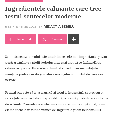
Ingredientele calmante care trec
testul scutecelor moderne
8 SEPTEMBRIE 2025
BY
REDACTIA BEBELU
Facebook
Twitter
Schimbarea scutecului este unul dintre cele mai importante gesturi
pentru sănătatea pielii bebelușului, mai ales că se întâmplă de
câteva ori pe zis. Un scutec schimbat corect previne iritațiile,
menține pielea curată și îi oferă micuțului confortul de care are
nevoie.
Primul pas este să te asiguri că ai totul la îndemână: scutec curat,
șervețele sau dischete cu apă călduță, o cremă protectoare și haine
de schimb. Cremele de scutec nu sunt doar un pas opțional, ci un
element cheie în rutina zilnică de îngrijire a pielii bebelușului.