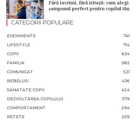
Fără lacrimi, fără iritații: cum alegi
șamponul perfect pentru copilul tău
CATEGORII POPULARE
EVENIMENTE
741
LIFESTYLE
714
COPII
634
FAMILIA
582
COMUNICAT
521
BEBELUSI
436
SANATATE COPII
424
DEZVOLTAREA COPILULUI
379
COMPORTAMENT
294
RETETE
259