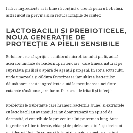
Iată ce ingrediente ar fi bine să conțină o cremă pentru bebeluși,
astfel încât să prevină și să reducă iritațiile de scutec:
LACTOBACILII ȘI PREBIOTICELE,
NOUA GENERAȚIE DE
PROTECȚIE A PIELII SENSIBILE
Rolul lor este să sprijine echilibrul microbiomului pielii, adică
acea comunitate de bacterii „prietenoase” care trăiesc natural pe
suprafața pielii și o apără de agenții patogeni. În zona scutecului,
unde umezeala și căldura favorizează înmulțirea bacteriilor
dăunătoare, aceste ingrediente ajută la menținerea unei flore
cutanate sănătoase și reduc astfel riscul de iritații și infecții.
Prebioticele (substanțe care hrănesc bacteriile bune) și extractele
cu lactobacili au avantajul că nu doar tratează un episod de
dermatită, ci contribuie la prevenirea lui pe termen lung. Sunt
ingrediente bine tolerate, chiar și de pielea sensibilă, și devin tot
mai des întâlnite în creme și loțiuni dermatocosmetice destinate