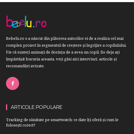
Bebelu.ro s-a născut din plăcerea autorilor ei de a realiza cel mai
complex proiect în segmentul de creştere şi îngrijire a copilulului.
Fie că sunteţi animaţi de dorinţa de a avea un copil, fie deja aţi
împărtăşit bucuria aceasta, veți găsi aici interviuri, articole şi
recomandări avizate.
ARTICOLE POPULARE
Tracking de sănătate pe smartwatch: ce date îți oferă și cum le
folosești corect?