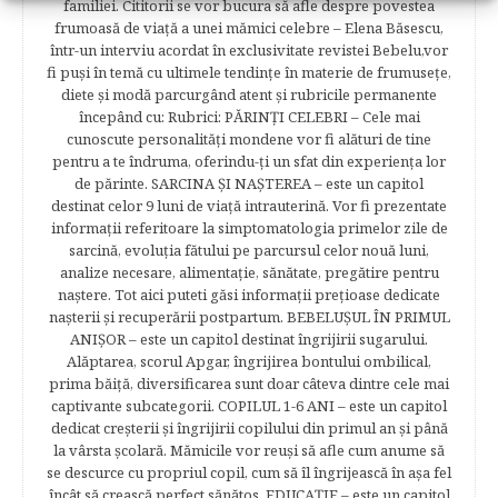
familiei. Cititorii se vor bucura să afle despre povestea
frumoasă de viață a unei mămici celebre – Elena Băsescu,
într-un interviu acordat în exclusivitate revistei Bebelu,vor
fi puşi în temă cu ultimele tendinţe în materie de frumuseţe,
diete şi modă parcurgând atent şi rubricile permanente
începând cu: Rubrici: PĂRINŢI CELEBRI – Cele mai
cunoscute personalităţi mondene vor fi alături de tine
pentru a te îndruma, oferindu-ţi un sfat din experienţa lor
de părinte. SARCINA ŞI NAŞTEREA – este un capitol
destinat celor 9 luni de viaţă intrauterină. Vor fi prezentate
informaţii referitoare la simptomatologia primelor zile de
sarcină, evoluţia fătului pe parcursul celor nouă luni,
analize necesare, alimentaţie, sănătate, pregătire pentru
naştere. Tot aici puteti găsi informaţii preţioase dedicate
naşterii şi recuperării postpartum. BEBELUŞUL ÎN PRIMUL
ANIŞOR – este un capitol destinat îngrijirii sugarului.
Alăptarea, scorul Apgar, îngrijirea bontului ombilical,
prima băiţă, diversificarea sunt doar câteva dintre cele mai
captivante subcategorii. COPILUL 1-6 ANI – este un capitol
dedicat creşterii şi îngrijirii copilului din primul an şi până
la vârsta şcolară. Mămicile vor reuşi să afle cum anume să
se descurce cu propriul copil, cum să îl îngrijească în aşa fel
încât să crească perfect sănătos. EDUCAŢIE – este un capitol