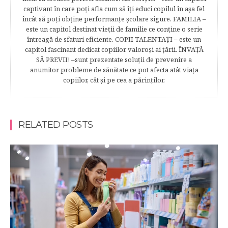
captivant în care poţi afla cum să îţi educi copilul în aşa fel
încât să poţi obţine performanţe şcolare sigure. FAMILIA –
este un capitol destinat vieţii de familie ce conţine o serie
întreagă de sfaturi eficiente. COPII TALENTAŢI – este un
capitol fascinant dedicat copiilor valoroși ai țării. ÎNVAŢĂ
SĂ PREVII! –sunt prezentate soluţii de prevenire a
anumitor probleme de sănătate ce pot afecta atât viaţa
copiilor, cât şi pe cea a părinţilor.
RELATED POSTS