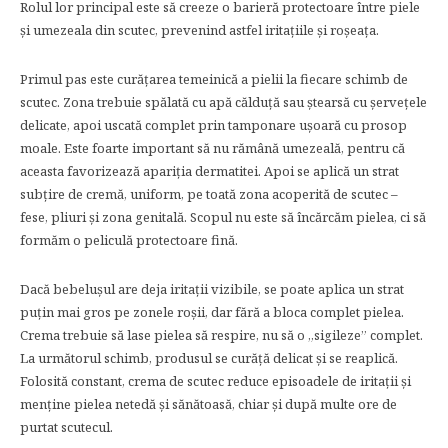
Rolul lor principal este să creeze o barieră protectoare între piele
și umezeala din scutec, prevenind astfel iritațiile și roșeața.
Primul pas este curățarea temeinică a pielii la fiecare schimb de
scutec. Zona trebuie spălată cu apă călduță sau ștearsă cu șervețele
delicate, apoi uscată complet prin tamponare ușoară cu prosop
moale. Este foarte important să nu rămână umezeală, pentru că
aceasta favorizează apariția dermatitei. Apoi se aplică un strat
subțire de cremă, uniform, pe toată zona acoperită de scutec –
fese, pliuri și zona genitală. Scopul nu este să încărcăm pielea, ci să
formăm o peliculă protectoare fină.
Dacă bebelușul are deja iritații vizibile, se poate aplica un strat
puțin mai gros pe zonele roșii, dar fără a bloca complet pielea.
Crema trebuie să lase pielea să respire, nu să o „sigileze” complet.
La următorul schimb, produsul se curăță delicat și se reaplică.
Folosită constant, crema de scutec reduce episoadele de iritații și
menține pielea netedă și sănătoasă, chiar și după multe ore de
purtat scutecul.