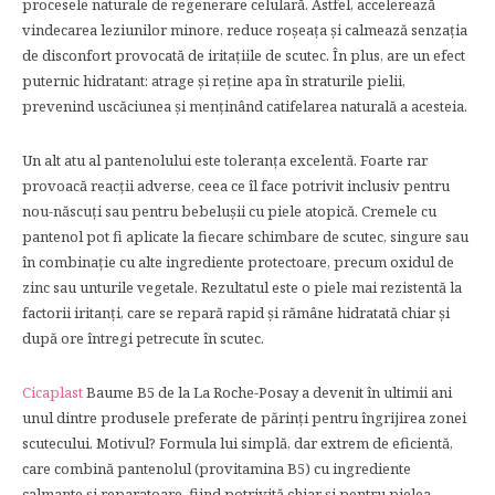
procesele naturale de regenerare celulară. Astfel, accelerează
vindecarea leziunilor minore, reduce roșeața și calmează senzația
de disconfort provocată de iritațiile de scutec. În plus, are un efect
puternic hidratant: atrage și reține apa în straturile pielii,
prevenind uscăciunea și menținând catifelarea naturală a acesteia.
Un alt atu al pantenolului este toleranța excelentă. Foarte rar
provoacă reacții adverse, ceea ce îl face potrivit inclusiv pentru
nou-născuți sau pentru bebelușii cu piele atopică. Cremele cu
pantenol pot fi aplicate la fiecare schimbare de scutec, singure sau
în combinație cu alte ingrediente protectoare, precum oxidul de
zinc sau unturile vegetale. Rezultatul este o piele mai rezistentă la
factorii iritanți, care se repară rapid și rămâne hidratată chiar și
după ore întregi petrecute în scutec.
Cicaplast
Baume B5 de la La Roche-Posay a devenit în ultimii ani
unul dintre produsele preferate de părinți pentru îngrijirea zonei
scutecului. Motivul? Formula lui simplă, dar extrem de eficientă,
care combină pantenolul (provitamina B5) cu ingrediente
calmante și reparatoare, fiind potrivită chiar și pentru pielea