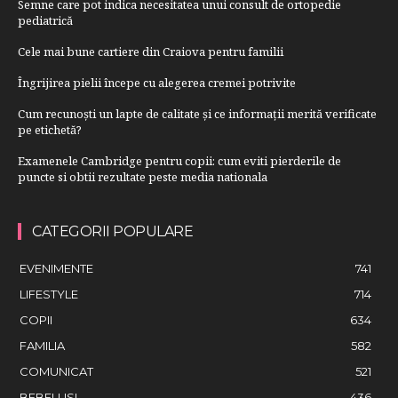
Semne care pot indica necesitatea unui consult de ortopedie
pediatrică
Cele mai bune cartiere din Craiova pentru familii
Îngrijirea pielii începe cu alegerea cremei potrivite
Cum recunoști un lapte de calitate și ce informații merită verificate
pe etichetă?
Examenele Cambridge pentru copii: cum eviti pierderile de
puncte si obtii rezultate peste media nationala
CATEGORII POPULARE
EVENIMENTE
741
LIFESTYLE
714
COPII
634
FAMILIA
582
COMUNICAT
521
BEBELUSI
436