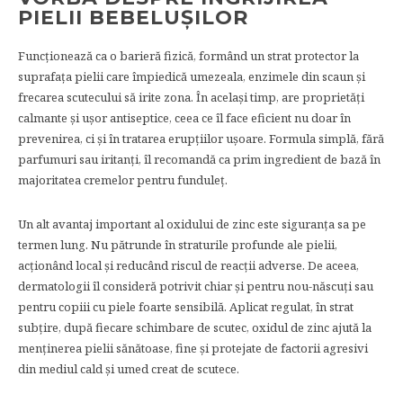
PIELII BEBELUȘILOR
Funcționează ca o barieră fizică, formând un strat protector la
suprafața pielii care împiedică umezeala, enzimele din scaun și
frecarea scutecului să irite zona. În același timp, are proprietăți
calmante și ușor antiseptice, ceea ce îl face eficient nu doar în
prevenirea, ci și în tratarea erupțiilor ușoare. Formula simplă, fără
parfumuri sau iritanți, îl recomandă ca prim ingredient de bază în
majoritatea cremelor pentru funduleț.
Un alt avantaj important al oxidului de zinc este siguranța sa pe
termen lung. Nu pătrunde în straturile profunde ale pielii,
acționând local și reducând riscul de reacții adverse. De aceea,
dermatologii îl consideră potrivit chiar și pentru nou-născuți sau
pentru copiii cu piele foarte sensibilă. Aplicat regulat, în strat
subțire, după fiecare schimbare de scutec, oxidul de zinc ajută la
menținerea pielii sănătoase, fine și protejate de factorii agresivi
din mediul cald și umed creat de scutece.