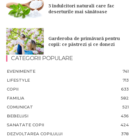
3 îndulcitori naturali care fac
deserturile mai sănătoase
Garderoba de primăvară pentru
copii: ce păstrezi și ce donezi
CATEGORII POPULARE
EVENIMENTE
741
LIFESTYLE
713
COPII
633
FAMILIA
582
COMUNICAT
521
BEBELUSI
436
SANATATE COPII
424
DEZVOLTAREA COPILULUI
378