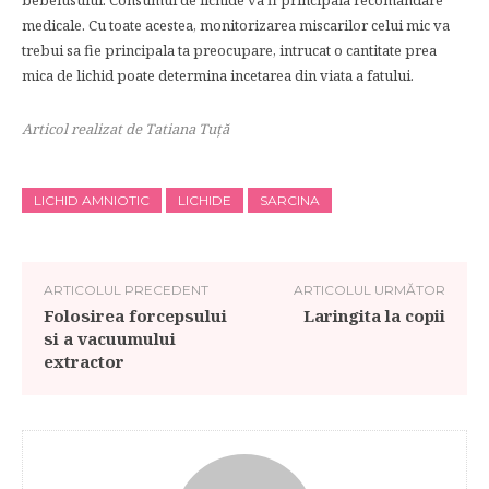
bebelusului. Consumul de lichide va fi principala recomandare
medicale. Cu toate acestea, monitorizarea miscarilor celui mic va
trebui sa fie principala ta preocupare, intrucat o cantitate prea
mica de lichid poate determina incetarea din viata a fatului.
Articol realizat de Tatiana Tuţă
LICHID AMNIOTIC
LICHIDE
SARCINA
ARTICOLUL PRECEDENT
ARTICOLUL URMĂTOR
Folosirea forcepsului
Laringita la copii
si a vacuumului
extractor