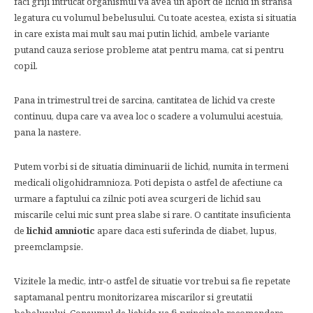
faci griji intrucat organismul va avea un aport de lichid in stransa
legatura cu volumul bebelusului. Cu toate acestea, exista si situatia
in care exista mai mult sau mai putin lichid, ambele variante
putand cauza seriose probleme atat pentru mama, cat si pentru
copil.
Pana in trimestrul trei de sarcina, cantitatea de lichid va creste
continuu, dupa care va avea loc o scadere a volumului acestuia,
pana la nastere.
Putem vorbi si de situatia diminuarii de lichid, numita in termeni
medicali oligohidramnioza. Poti depista o astfel de afectiune ca
urmare a faptului ca zilnic poti avea scurgeri de lichid sau
miscarile celui mic sunt prea slabe si rare. O cantitate insuficienta
de
lichid amniotic
apare daca esti suferinda de diabet, lupus,
preemclampsie.
Vizitele la medic, intr-o astfel de situatie vor trebui sa fie repetate
saptamanal pentru monitorizarea miscarilor si greutatii