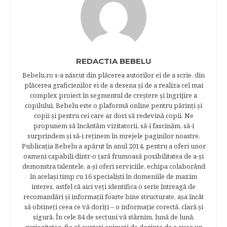
REDACTIA BEBELU
Bebelu.ro s-a născut din plăcerea autorilor ei de a scrie, din
plăcerea graficienilor ei de a desena şi de a realiza cel mai
complex proiect în segmentul de creştere şi îngrijire a
copilului. Bebelu este o plaformă online pentru părinţi şi
copii şi pentru cei care ar dori să redevină copii. Ne
propunem să încântăm vizitatorii, să-i fascinăm, să-i
surprindem şi să-i reţinem în mrejele paginilor noastre.​
Publicația Bebelu a apărut în anul 2014, pentru a oferi unor
oameni capabili dintr-o ţară frumoasă posibilitatea de a-şi
demonstra talentele, a-şi oferi serviciile, echipa colaborând
în acelaşi timp cu 16 specialişti în domeniile de maxim
interes, astfel că aici veţi identifica o serie întreagă de
recomandări şi informaţii foarte bine structurate, aşa încât
să obtineţi ceea ce vă doriţi – o informaţie corectă, clară şi
sigură. În cele 84 de secțuni vă stârnim, lună de lună,