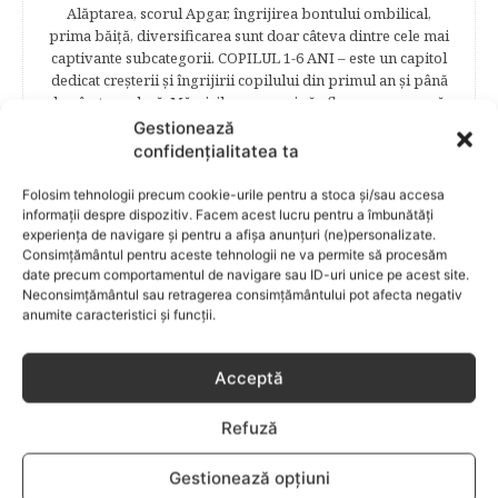
Alăptarea, scorul Apgar, îngrijirea bontului ombilical,
prima băiţă, diversificarea sunt doar câteva dintre cele mai
captivante subcategorii. COPILUL 1-6 ANI – este un capitol
dedicat creşterii şi îngrijirii copilului din primul an şi până
la vârsta şcolară. Mămicile vor reuşi să afle cum anume să
se descurce cu propriul copil, cum să îl îngrijească în aşa fel
Gestionează
încât să crească perfect sănătos. EDUCAŢIE – este un capitol
confidențialitatea ta
captivant în care poţi afla cum să îţi educi copilul în aşa fel
încât să poţi obţine performanţe şcolare sigure. FAMILIA –
Folosim tehnologii precum cookie-urile pentru a stoca și/sau accesa
este un capitol destinat vieţii de familie ce conţine o serie
informații despre dispozitiv. Facem acest lucru pentru a îmbunătăți
întreagă de sfaturi eficiente. COPII TALENTAŢI – este un
experiența de navigare și pentru a afișa anunțuri (ne)personalizate.
Consimțământul pentru aceste tehnologii ne va permite să procesăm
capitol fascinant dedicat copiilor valoroși ai țării. ÎNVAŢĂ
date precum comportamentul de navigare sau ID-uri unice pe acest site.
SĂ PREVII! –sunt prezentate soluţii de prevenire a
Neconsimțământul sau retragerea consimțământului pot afecta negativ
anumitor probleme de sănătate ce pot afecta atât viaţa
anumite caracteristici și funcții.
copiilor, cât şi pe cea a părinţilor.
Acceptă
RELATED POSTS
Refuză
Gestionează opțiuni