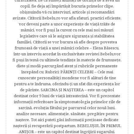
curiozitatea, fie că sunteţi animaţi de dorinţa de a avea un
copil, fie deja aţi împărtăşit bucuria primelor clipe,
obişnuindu-vă cu interviuri, articole şi recomandări
avizate. Cititorii Bebelu.ro vor afla sfaturi, practici eficiente,
vor deveni parte a unor experienţe de viaţă trăite de
mămici, vor fi puşi la curent cu cele mai noi măsuri
legislative care să le asigure siguranţa şi stabilitatea
familiei. Cititorii se vor bucura să afle despre povestea
frumoasă de viață a unei mămici celebre – Elena Băsescu,
într-un interviu acordat în exclusivitate revistei Bebelu,vor
fi puşi în temă cu ultimele tendinţe în materie de frumuseţe,
diete şi modă parcurgând atent şi rubricile permanente
începând cu: Rubrici: PĂRINŢI CELEBRI – Cele mai
cunoscute personalităţi mondene vor fi alături de tine
pentru a te îndruma, oferindu-ţi un sfat din experienţa lor
de părinte. SARCINA ŞI NAŞTEREA – este un capitol
destinat celor 9 luni de viaţă intrauterină. Vor fi prezentate
informaţii referitoare la simptomatologia primelor zile de
sarcină, evoluţia fătului pe parcursul celor nouă luni,
analize necesare, alimentaţie, sănătate, pregătire pentru
naştere. Tot aici puteti găsi informaţii preţioase dedicate
naşterii şi recuperării postpartum. BEBELUŞUL ÎN PRIMUL
ANIŞOR – este un capitol destinat îngrijirii sugarului.