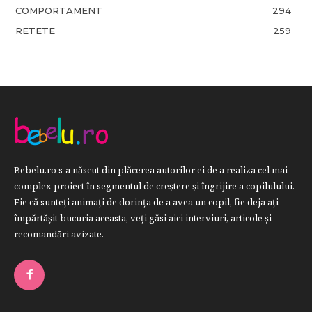
COMPORTAMENT
294
RETETE
259
Bebelu.ro s-a născut din plăcerea autorilor ei de a realiza cel mai
complex proiect în segmentul de creştere şi îngrijire a copilulului.
Fie că sunteţi animaţi de dorinţa de a avea un copil, fie deja aţi
împărtăşit bucuria aceasta, veți găsi aici interviuri, articole şi
recomandări avizate.