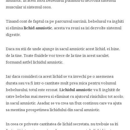
amniotic, in acest mod bebelusul putandu-si dezvolta sistemul
muscular si sistemul osos.
Tinand cont de faptul ca pe parcursul sarcinii, bebelusul va inghiti
si elimina
lichid amniotic
, acesta va reusi sa isi dezvolte sistemul
digestiv.
Daca nu stii de unde ajunge in sacul amniotic acest lichid, ei bine,
de la tine. Toate fluidele vor trece de la tine in acest saculet,
formand astfel lichidul amniotic.
Iar daca consideri ca acest lichid se va invechi pe o asemenea
durata sau va fi intr-o cantitate mult prea mica pentru volumul
bebelusului, totul este eronat.
Lichidul amniotic
va fi inghitit de
catre bebelus mai mereu si eliminat cu ajutorul rinichilor, tot acolo,
in sacul amniotic. Asadar, se va crea un flux continuu care va ajuta
sa mentina prospetimea lichidului din sacul amniotic.
In ceea ce priveste cantitatea de lichid secretata, nu trebuie sa iti