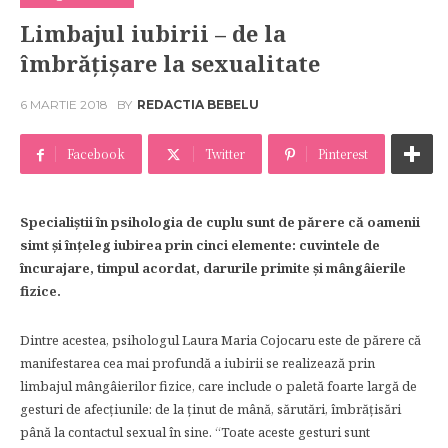
Limbajul iubirii – de la
îmbrăţişare la sexualitate
6 MARTIE 2018
BY
REDACTIA BEBELU
Facebook
Twitter
Pinterest
Specialiştii în psihologia de cuplu sunt de părere că oamenii
simt şi înţeleg iubirea prin cinci elemente
: cuvintele de
încurajare, timpul acordat, darurile primite şi mângâierile
fizice.
Dintre acestea, psihologul Laura Maria Cojocaru este de părere că
manifestarea cea mai profundă a iubirii se realizează prin
limbajul mângâierilor fizice, care include o paletă foarte largă de
gesturi de afecţiunile: de la ţinut de mână, sărutări, îmbrăţisări
până la contactul sexual în sine. “Toate aceste gesturi sunt