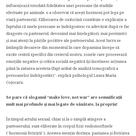
influențează totodată fidelitatea unei persoane (în studiile
efectuate pe animale, s-a observat că acești hormoni pot lega pe
viață partenerii). Eliberarea de oxitocină constituie o explicație a
faptului că unele persoane se îndrăgostesc cu adevărat după ce fac
dragoste cu partenerul, devenind mai înțelegători, mai permisivi
și mai atenți la părțile pozitive ale partenerului. Acest lucru se
întâmplă deoarece din momentul în care dopamina începe să
excite centrii specifici din creierul nostru, zonele care procesează
emoțiile negative și critica socială negativă își încetinesc acțiunea
până la sistarea acesteia (fapt arătat de analiză tomografică a
persoanelor îndrăgostite)”, explică psihologul Laura Maria
Cojocaru.
Se pare că sloganul “make love, not war” are semnificații
mult mai profunde și mai legate de sănătate, la propriu!
În timpul actului sexual, chiar și la o simplă atingere a
partenerului, sunt eliberate în corpul fizic endomorfinele
(“hormonii fericirii”). Acestea mențin dorința, pasiunea și fericirea