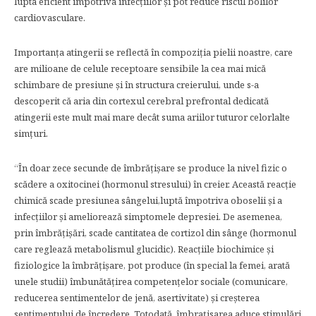
lupta eficient împotriva infecțiilor și pot reduce riscul bolilor
cardiovasculare.
Importanţa atingerii se reflectă în compoziția pielii noastre, care
are milioane de celule receptoare sensibile la cea mai mică
schimbare de presiune și în structura creierului, unde s-a
descoperit că aria din cortexul cerebral prefrontal dedicată
atingerii este mult mai mare decât suma ariilor tuturor celorlalte
simțuri.
“În doar zece secunde de îmbrățișare se produce la nivel fizic o
scădere a oxitocinei (hormonul stresului) în creier. Această reacție
chimică scade presiunea sângelui,luptă împotriva oboselii și a
infecțiilor și ameliorează simptomele depresiei. De asemenea,
prin îmbrăţişări, scade cantitatea de cortizol din sânge (hormonul
care reglează metabolismul glucidic). Reacțiile biochimice și
fiziologice la îmbrățișare, pot produce (în special la femei, arată
unele studii) îmbunătățirea competențelor sociale (comunicare,
reducerea sentimentelor de jenă, asertivitate) și creșterea
sentimentului de încredere. Totodată, îmbraţisarea aduce stimulări