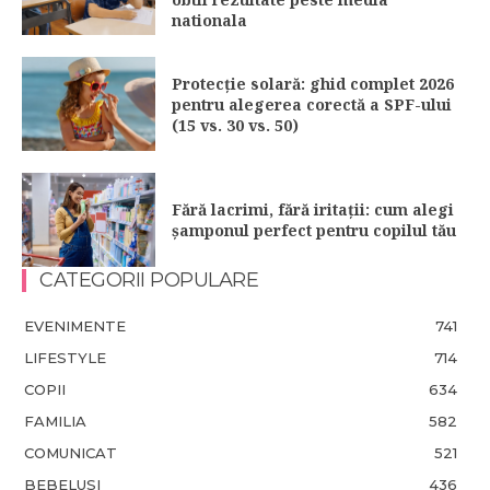
nationala
Protecție solară: ghid complet 2026
pentru alegerea corectă a SPF-ului
(15 vs. 30 vs. 50)
Fără lacrimi, fără iritații: cum alegi
șamponul perfect pentru copilul tău
CATEGORII POPULARE
EVENIMENTE
741
LIFESTYLE
714
COPII
634
FAMILIA
582
COMUNICAT
521
BEBELUSI
436