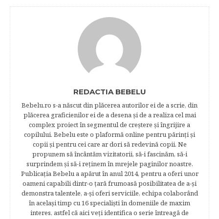
REDACTIA BEBELU
Bebelu.ro s-a născut din plăcerea autorilor ei de a scrie, din
plăcerea graficienilor ei de a desena şi de a realiza cel mai
complex proiect în segmentul de creştere şi îngrijire a
copilului. Bebelu este o plaformă online pentru părinţi şi
copii şi pentru cei care ar dori să redevină copii. Ne
propunem să încântăm vizitatorii, să-i fascinăm, să-i
surprindem şi să-i reţinem în mrejele paginilor noastre.​
Publicația Bebelu a apărut în anul 2014, pentru a oferi unor
oameni capabili dintr-o ţară frumoasă posibilitatea de a-şi
demonstra talentele, a-şi oferi serviciile, echipa colaborând
în acelaşi timp cu 16 specialişti în domeniile de maxim
interes, astfel că aici veţi identifica o serie întreagă de