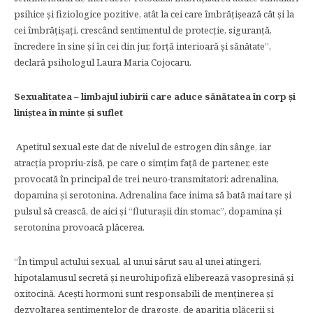
psihice și fiziologice pozitive, atât la cei care îmbrățișează cât și la
cei îmbrățișați, crescând sentimentul de protecție, siguranță,
încredere în sine și în cei din jur, forță interioară şi sănătate”,
declară psihologul Laura Maria Cojocaru.
Sexualitatea – limbajul iubirii care aduce sănătatea în corp și
liniștea în minte și suflet
Apetitul sexual este dat de nivelul de estrogen din sânge, iar
atracția propriu-zisă, pe care o simțim față de partener, este
provocată în principal de trei neuro-transmitatori: adrenalina,
dopamina și serotonina. Adrenalina face inima să bată mai tare și
pulsul să crească, de aici și “fluturașii din stomac”, dopamina și
serotonina provoacă plăcerea.
“În timpul actului sexual, al unui sărut sau al unei atingeri,
hipotalamusul secretă și neurohipofiză eliberează vasopresină şi
oxitocină. Acești hormoni sunt responsabili de menținerea și
dezvoltarea sentimentelor de dragoste, de apariția plăcerii și