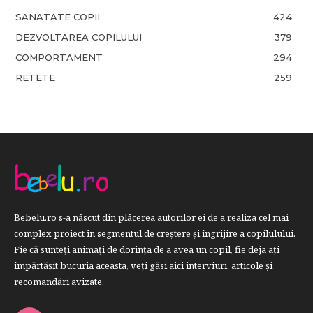
SANATATE COPII
424
DEZVOLTAREA COPILULUI
379
COMPORTAMENT
294
RETETE
259
Bebelu.ro s-a născut din plăcerea autorilor ei de a realiza cel mai
complex proiect în segmentul de creştere şi îngrijire a copilulului.
Fie că sunteţi animaţi de dorinţa de a avea un copil, fie deja aţi
împărtăşit bucuria aceasta, veți găsi aici interviuri, articole şi
recomandări avizate.