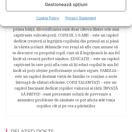
Gestionează opțiuni
naştere. Tot aici puteti găsi informaţii preţioase dedicate
naşterii şi recuperării postpartum. BEBELUŞUL ÎN PRIMUL
ANIŞOR – este un capitol destinat îngrijirii sugarului.
Cookie Policy
Privacy Statement
Alăptarea, scorul Apgar, îngrijirea bontului ombilical,
prima băiţă, diversificarea sunt doar câteva dintre cele mai
captivante subcategorii. COPILUL 1-6 ANI – este un capitol
dedicat creşterii şi îngrijirii copilului din primul an şi până
la vârsta şcolară. Mămicile vor reuşi să afle cum anume să
se descurce cu propriul copil, cum să îl îngrijească în aşa fel
încât să crească perfect sănătos. EDUCAŢIE – este un capitol
captivant în care poţi afla cum să îţi educi copilul în aşa fel
încât să poţi obţine performanţe şcolare sigure. FAMILIA –
este un capitol destinat vieţii de familie ce conţine o serie
întreagă de sfaturi eficiente. COPII TALENTAŢI – este un
capitol fascinant dedicat copiilor valoroși ai țării. ÎNVAŢĂ
SĂ PREVII! –sunt prezentate soluţii de prevenire a
anumitor probleme de sănătate ce pot afecta atât viaţa
copiilor, cât şi pe cea a părinţilor.
RELATED POSTS