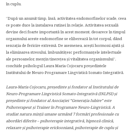
în cuplu.
“După un anumit timp, însă, activitatea endomorfinelor scade, ceea
ce poate duce la instalarea rutinei în relație. Activitatea sexuală
devine deci foarte importantă în acest moment, deoarece în timpul
orgasmului aceste endomorfine se eliberează în tot corpul, dând
senzația de fericire extremă. De asemenea, acești hormoni ajută și
la eliminarea stresului, îmbunătățesc performanțele intelectuale
ale persoanelor, mențin tinerețea și vitalitatea organismului”,
conchide psihologul Laura Maria Cojocaru preşedintele
Institutului de Neuro-Programare Lingvistică Somato-Integrativă.
Laura-Maria Cojocaru, președinte și fondator al Institutului de
Neuro-Programare Lingvistică Somato-Integrativă (INLPSI) și
președinte și fondator al Asociației ”Generația Iubire” este
Psihoterapeut şi Trainer în Programare Neuro-Lingvistică. A
studiat natura minţii umane urmând 7 formări profesionale cu
abordări diferite – psihoterapie integrativă, hipnoză clinică,
relaxare și psihoterapie ericksoniană, psihoterapie de cuplu și