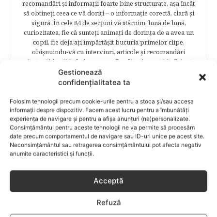
recomandări şi informaţii foarte bine structurate, aşa încât
să obtineţi ceea ce vă doriţi – o informaţie corectă, clară şi
sigură. În cele 84 de secțuni vă stârnim, lună de lună,
curiozitatea, fie că sunteţi animaţi de dorinţa de a avea un
copil, fie deja aţi împărtăşit bucuria primelor clipe,
obişnuindu-vă cu interviuri, articole şi recomandări
avizate. Cititorii Bebelu.ro vor afla sfaturi, practici eficiente,
vor deveni parte a unor experienţe de viaţă trăite de
Gestionează
mămici, vor fi puşi la curent cu cele mai noi măsuri
confidențialitatea ta
legislative care să le asigure siguranţa şi stabilitatea
familiei. Cititorii se vor bucura să afle despre povestea
Folosim tehnologii precum cookie-urile pentru a stoca și/sau accesa
frumoasă de viață a unei mămici celebre – Elena Băsescu,
informații despre dispozitiv. Facem acest lucru pentru a îmbunătăți
experiența de navigare și pentru a afișa anunțuri (ne)personalizate.
într-un interviu acordat în exclusivitate revistei Bebelu,vor
Consimțământul pentru aceste tehnologii ne va permite să procesăm
fi puşi în temă cu ultimele tendinţe în materie de frumuseţe,
date precum comportamentul de navigare sau ID-uri unice pe acest site.
diete şi modă parcurgând atent şi rubricile permanente
Neconsimțământul sau retragerea consimțământului pot afecta negativ
începând cu: Rubrici: PĂRINŢI CELEBRI – Cele mai
anumite caracteristici și funcții.
cunoscute personalităţi mondene vor fi alături de tine
pentru a te îndruma, oferindu-ţi un sfat din experienţa lor
de părinte. SARCINA ŞI NAŞTEREA – este un capitol
Acceptă
destinat celor 9 luni de viaţă intrauterină. Vor fi prezentate
informaţii referitoare la simptomatologia primelor zile de
Refuză
sarcină, evoluţia fătului pe parcursul celor nouă luni,
analize necesare, alimentaţie, sănătate, pregătire pentru