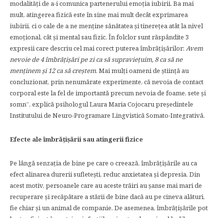
modalităţi de a-i comunica partenerului emoţia iubirii. Ba mai
mult, atingerea fizică este în sine mai mult decât exprimarea
iubirii, ci o cale de a ne menţine sănătatea şi tinereţea atât la nivel
emoţional, cât şi mental sau fizic. În folclor sunt răspândite 3
expresii care descriu cel mai corect puterea îmbrăţişărilor:
Avem
nevoie de 4
îmbrăţişări pe zi ca să supravieţuim, 8 ca să ne
menţinem şi 12 ca să creştem
. Mai mulţi oameni de ştiinţă au
concluzionat, prin nenumărate experimente, că nevoia de contact
corporal este la fel de importantă precum nevoia de foame, sete şi
somn”, explică psihologul Laura Maria Cojocaru preşedintele
Institutului de Neuro-Programare Lingvistică Somato-Integrativă.
Efecte ale îmbrăţişării sau atingerii fizice
Pe lângă senzația de bine pe care o creează, îmbrățișările au ca
efect alinarea durerii sufletești, reduc anxietatea și depresia. Din
acest motiv, persoanele care au aceste trăiri au șanse mai mari de
recuperare și recăpătare a stării de bine dacă au pe cineva alături,
fie chiar și un animal de companie. De asemenea, îmbrățișările pot