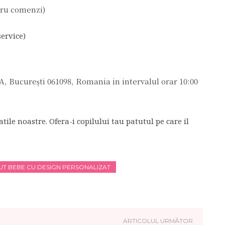
ntru comenzi)
rvice)
A, București 061098, Romania in intervalul orar 10:00
atile noastre. Ofera-i copilului tau patutul pe care il
UT BEBE CU DESIGN PERSONALIZAT
ARTICOLUL URMĂTOR