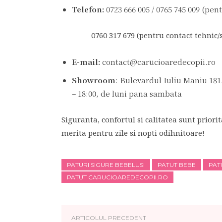
Telefon:
0723 666 005 / 0765 745 009 (pe
0760 317 679 (pentru contact tehnic/se
E-mail:
contact@carucioaredecopii.ro
Showroom
: Bulevardul Iuliu Maniu 181
– 18:00, de luni pana sambata
Siguranta, confortul si calitatea sunt priorit
merita pentru zile si nopti odihnitoare!
PATURI SIGURE BEBELUSI
PATUT BEBE
PAT
PATUT CARUCIOAREDECOPII.RO
ARTICOLUL PRECEDENT