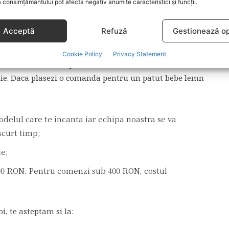
 consimțământului pot afecta negativ anumite caracteristici și funcții.
ate cu toate normele de siguranta impuse de Uniunea
 cm iar marginile patutului sunt rotunjite pentru a se
Acceptă
Refuză
Gestionează op
Cookie Policy
Privacy Statement
gure si confortabile pentru odihna bebelusului tau,
zitie. Daca plasezi o comanda pentru un patut bebe lemn
odelul care te incanta iar echipa noastra se va
 scurt timp;
le;
400 RON. Pentru comenzi sub 400 RON, costul
i, te asteptam si la: