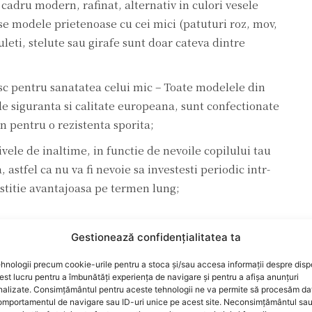
 cadru modern, rafinat, alternativ in culori vesele
rse modele prietenoase cu cei mici (patuturi roz, mov,
eti, stelute sau girafe sunt doar cateva dintre
isc pentru sanatatea celui mic – Toate modelele din
de siguranta si calitate europeana, sunt confectionate
n pentru o rezistenta sporita;
vele de inaltime, in functie de nevoile copilului tau
, astfel ca nu va fi nevoie sa investesti periodic intr-
estitie avantajoasa pe termen lung;
Gestionează confidențialitatea ta
de o saltea ergonomia inclusa, iar la fiecare dintre
hnologii precum cookie-urile pentru a stoca și/sau accesa informații despre dispo
garantie de minim un an. Toate modelele sunt usor de
t lucru pentru a îmbunătăți experiența de navigare și pentru a afișa anunțuri
cificului oricarei camere de copil.
nalizate. Consimțământul pentru aceste tehnologii ne va permite să procesăm da
mportamentul de navigare sau ID-uri unice pe acest site. Neconsimțământul sa