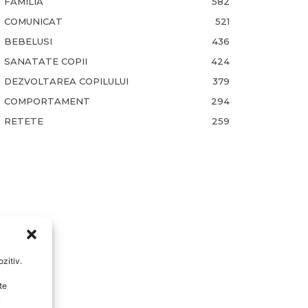
FAMILIA
582
COMUNICAT
521
BEBELUSI
436
SANATATE COPII
424
DEZVOLTAREA COPILULUI
379
COMPORTAMENT
294
RETETE
259
zitiv.
te
u