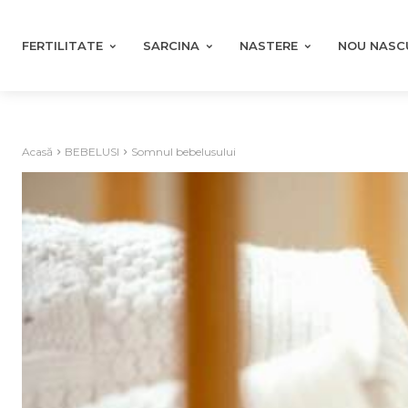
FERTILITATE
SARCINA
NASTERE
NOU NASC
Acasă
BEBELUSI
Somnul bebelusului