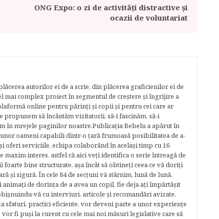
ONG Expo: o zi de activități distractive și
ocazii de voluntariat
lăcerea autorilor ei de a scrie, din plăcerea graficienilor ei de
cel mai complex proiect în segmentul de creştere şi îngrijire a
plaformă online pentru părinţi şi copii şi pentru cei care ar
e propunem să încântăm vizitatorii, să-i fascinăm, să-i
m în mrejele paginilor noastre.​ Publicația Bebelu a apărut în
 unor oameni capabili dintr-o ţară frumoasă posibilitatea de a-
şi oferi serviciile, echipa colaborând în acelaşi timp cu 16
e maxim interes, astfel că aici veţi identifica o serie întreagă de
foarte bine structurate, aşa încât să obtineţi ceea ce vă doriţi
ară şi sigură. În cele 84 de secțuni vă stârnim, lună de lună,
ţi animaţi de dorinţa de a avea un copil, fie deja aţi împărtăşit
bişnuindu-vă cu interviuri, articole şi recomandări avizate.
la sfaturi, practici eficiente, vor deveni parte a unor experienţe
 vor fi puşi la curent cu cele mai noi măsuri legislative care să