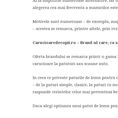
Ai la dispozitie numeroase alternative, iar of
alegerea cea mai frecventa a mamicilor est
Motivele sunt numeroase – de exemplu, maj
– acestea se remarca, printre altele, prin rez
Carucioaredecopii.ro – Brand-ul care, ca si
Oferta brandului se remarca printr-o gama la
carucioare la patuturi sau scaune auto.
In ceea ce priveste paturile de lemn pentru 
– de la paturi simple, clasice, la paturi cu 
raspunde cerintelor celor mai pretentiosi be
Daca alegi optiunea unui patut de lemn pentr