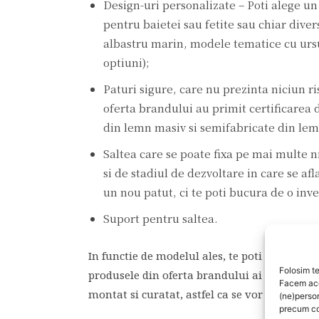
Design-uri personalizate – Poti alege un
pentru baietei sau fetite sau chiar dive
albastru marin, modele tematice cu ursul
optiuni);
Paturi sigure, care nu prezinta niciun r
oferta brandului au primit certificarea 
din lemn masiv si semifabricate din lem
Saltea care se poate fixa pe mai multe ni
si de stadiul de dezvoltare in care se afla
un nou patut, ci te poti bucura de o inv
Suport pentru saltea.
In functie de modelul ales, te poti bucura si 
Folosim te
produsele din oferta brandului ai parte de 
Facem aces
montat si curatat, astfel ca se vor adapta spe
(ne)perso
precum co