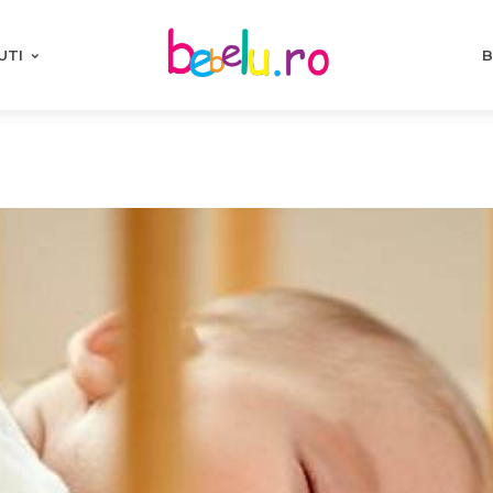
UTI
B