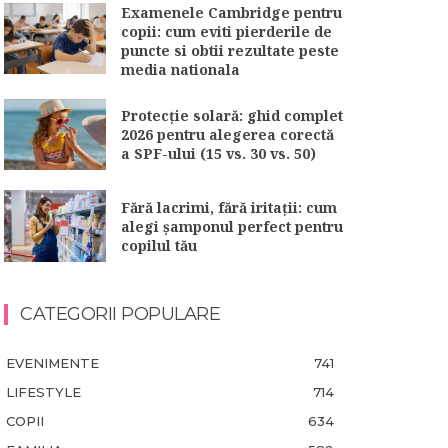
Examenele Cambridge pentru
copii: cum eviti pierderile de
puncte si obtii rezultate peste
media nationala
Protecție solară: ghid complet
2026 pentru alegerea corectă
a SPF-ului (15 vs. 30 vs. 50)
Fără lacrimi, fără iritații: cum
alegi șamponul perfect pentru
copilul tău
CATEGORII POPULARE
EVENIMENTE
741
LIFESTYLE
714
COPII
634