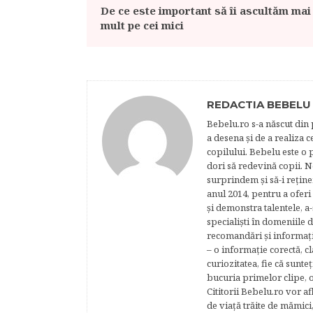
De ce este important să îi ascultăm mai
mult pe cei mici
REDACTIA BEBELU
Bebelu.ro s-a născut din p
a desena şi de a realiza 
copilului. Bebelu este o 
dori să redevină copii. N
surprindem şi să-i reţine
anul 2014, pentru a oferi
şi demonstra talentele, a-
specialişti în domeniile d
recomandări şi informaţii 
– o informaţie corectă, cl
curiozitatea, fie că sunte
bucuria primelor clipe, o
Cititorii Bebelu.ro vor af
de viaţă trăite de mămici,