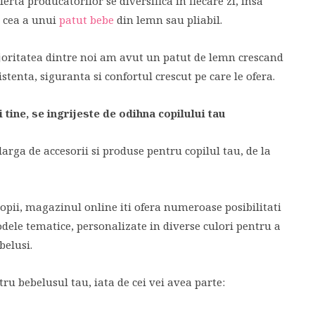
erta producatorilor se diversifica in fiecare zi, insa
e cea a unui
patut bebe
din lemn sau pliabil.
oritatea dintre noi am avut un patut de lemn crescand
istenta, siguranta si confortul crescut pe care le ofera.
 tine, se ingrijeste de odihna copilului tau
rga de accesorii si produse pentru copilul tau, de la
copii, magazinul online iti ofera numeroase posibilitati
modele tematice, personalizate in diverse culori pentru a
belusi.
u bebelusul tau, iata de cei vei avea parte: