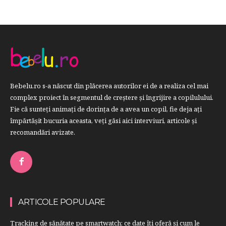
Bebelu.ro s-a născut din plăcerea autorilor ei de a realiza cel mai
complex proiect în segmentul de creştere şi îngrijire a copilulului.
Fie că sunteţi animaţi de dorinţa de a avea un copil, fie deja aţi
împărtăşit bucuria aceasta, veți găsi aici interviuri, articole şi
recomandări avizate.
ARTICOLE POPULARE
Tracking de sănătate pe smartwatch: ce date îți oferă și cum le