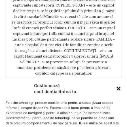
captivante subcategorii. COPILUL 1-6 ANI – este un capitol
dedicat creşterii şi îngrijirii copilului din primul an şi până
la vârsta şcolară. Mămicile vor reuşi să afle cum anume să
se descurce cu propriul copil, cum să îl îngrijească în aşa fel
încât să crească perfect sănătos. EDUCAŢIE – este un capitol
captivant în care poţi afla cum să îţi educi copilul în aşa fel
încât să poţi obţine performanţe şcolare sigure. FAMILIA –
este un capitol destinat vieţii de familie ce conţine o serie
întreagă de sfaturi eficiente. COPII TALENTAŢI – este un
capitol fascinant dedicat copiilor valoroși ai țării. ÎNVAŢĂ
SĂ PREVII! –sunt prezentate soluţii de prevenire a
anumitor probleme de sănătate ce pot afecta atât viaţa
copiilor, cât şi pe cea a părinţilor.
Gestionează
confidențialitatea ta
RELATED POSTS
Folosim tehnologii precum cookie-urile pentru a stoca și/sau accesa
informații despre dispozitiv. Facem acest lucru pentru a îmbunătăți
experiența de navigare și pentru a afișa anunțuri (ne)personalizate.
Consimțământul pentru aceste tehnologii ne va permite să procesăm
date precum comportamentul de navigare sau ID-uri unice pe acest site.