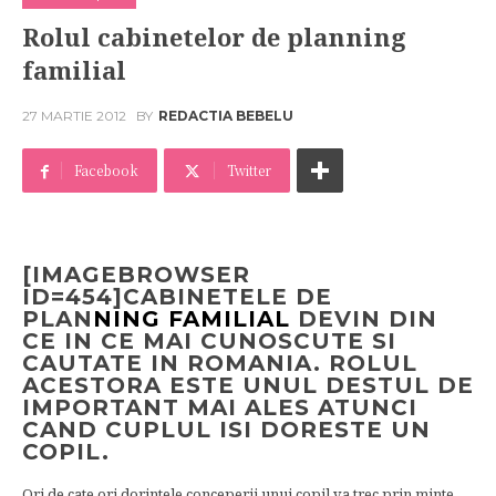
Rolul cabinetelor de planning
familial
27 MARTIE 2012
BY
REDACTIA BEBELU
Facebook
Twitter
[IMAGEBROWSER
ID=454]CABINETELE DE
PLAN
NING
FAMILIAL
DEVIN DIN
CE IN CE MAI CUNOSCUTE SI
CAUTATE IN ROMANIA. ROLUL
ACESTORA ESTE UNUL DESTUL DE
IMPORTANT MAI ALES ATUNCI
CAND CUPLUL ISI DORESTE UN
COPIL.
Ori de cate ori dorintele conceperii unui copil va trec prin minte