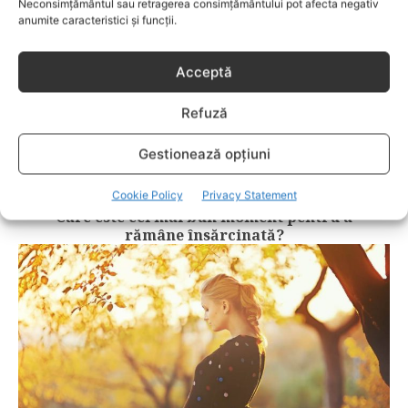
Neconsimțământul sau retragerea consimțământului pot afecta negativ
anumite caracteristici și funcții.
Acceptă
Refuză
Gestionează opțiuni
PRECONCEPTIE
Cookie Policy
Privacy Statement
Care este cel mai bun moment pentru a
rămâne însărcinată?