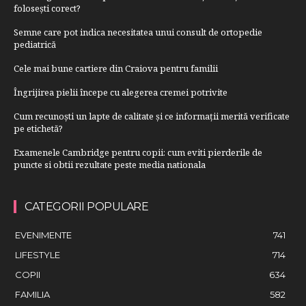
folosești corect?
Semne care pot indica necesitatea unui consult de ortopedie
pediatrică
Cele mai bune cartiere din Craiova pentru familii
Îngrijirea pielii începe cu alegerea cremei potrivite
Cum recunoști un lapte de calitate și ce informații merită verificate
pe etichetă?
Examenele Cambridge pentru copii: cum eviti pierderile de
puncte si obtii rezultate peste media nationala
CATEGORII POPULARE
EVENIMENTE
741
LIFESTYLE
714
COPII
634
FAMILIA
582