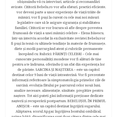
obişnuindu-vă cu interviuri, articole şi recomandări
avizate. Cititorii Bebelu.ro vor afla sfaturi, practici eficiente,
vor deveni parte a unor experienţe de viaţă trăite de
mămici, vor fi puşi la curent cu cele mai noi măsuri
legislative care să le asigure siguranţa şi stabilitatea
familiei. Cititorii se vor bucura să afle despre povestea
frumoasă de viață a unei mămici celebre – Elena Băsescu,
într-un interviu acordat în exclusivitate revistei Bebelu,vor
fi puşi în temă cu ultimele tendinţe în materie de frumuseţe,
diete şi modă parcurgând atent şi rubricile permanente
începând cu: Rubrici: PĂRINŢI CELEBRI – Cele mai
cunoscute personalităţi mondene vor fi alături de tine
pentru a te îndruma, oferindu-ţi un sfat din experienţa lor
de părinte. SARCINA ŞI NAŞTEREA – este un capitol
destinat celor 9 luni de viaţă intrauterină. Vor fi prezentate
informaţii referitoare la simptomatologia primelor zile de
sarcină, evoluţia fătului pe parcursul celor nouă luni,
analize necesare, alimentaţie, sănătate, pregătire pentru
naştere. Tot aici puteti găsi informaţii preţioase dedicate
naşterii şi recuperării postpartum. BEBELUŞUL ÎN PRIMUL
ANIŞOR – este un capitol destinat îngrijirii sugarului.
Alăptarea, scorul Apgar, îngrijirea bontului ombilical,
prima băiţă, diversificarea sunt doar câteva dintre cele mai