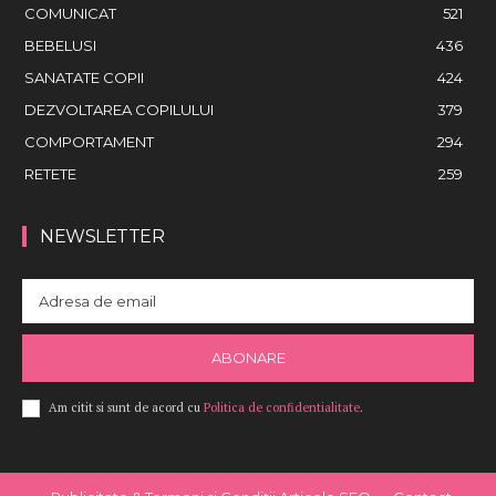
COMUNICAT
521
BEBELUSI
436
SANATATE COPII
424
DEZVOLTAREA COPILULUI
379
COMPORTAMENT
294
RETETE
259
NEWSLETTER
ABONARE
Am citit si sunt de acord cu
Politica de confidentialitate
.