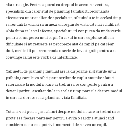
alta strategie. Pentru a porni cu dreptul in aceasta aventura,
specialistii din cabinetul de planning familial iti recomanda
efectuarea unor analize de specialitate, sfatuindu-te in acelasi timp
sa renunti la vicii si sa urmezi un regim de viata cat mai echilibrat.
Abia dupa ce le vei efectua, specialistii iti vor putea da unda verde
pentru conceperea unui copil. In cazul in care cuplul se afla in
dificultate si nu reuseste sa procreeze atat de rapid pe cat si-ar
dori, medicii ii pot recomanda o serie de investigatii pentru a se
convinge ca nu este vorba de infertilitate.
Cabinetul de planning familial are la dispozitie si sfaturile unui
psiholog care le va oferi partenerilor de cuplu anumite sfaturi
referitoare la modul in care ar trebui sa se comporte pentru a
deveni parinti, ascultandu-le in acelasi timp parerile despre modul
in care isi doresc sa isi planifice viata familiala.
Tot aici veti putea gasi sfaturi despre modul in care ar trebui sa se
protejeze fiecare partener pentru a evita o sarcina atunci cand
considera ca nu este potrivit momentul de a avea un copil.