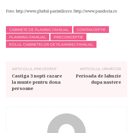
Foto: http://www.ghidul-parintilor.ro /http://www.pandoria.ro
CABINETE DE PLANING FAMILIAL
CONTRACEPTIE
PLANNING FAMILIAL
PRECONCEPTIE
ROLUL CABINETELOR DE PLANNING FAMILIAL
ARTICOLUL PRECEDENT
ARTICOLUL URMĂTOR
Castiga 3 nopti cazare
Perioada de lahuzie
la munte pentru doua
dupa nastere
persoane