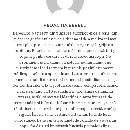
REDACTIA BEBELU
Bebelu.ro s-a născut din plăcerea autorilor ei de a scrie, din
plăcerea graficienilor ei de a desena şi de a realiza cel mai
complex proiect în segmentul de creştere şi îngrijire a
copilului. Bebelu este o plaformă online pentru părinţi şi
copii şi pentru cei care ar dori să redevină copii. Ne
propunem să încântăm vizitatorii, să-i fascinăm, să-i
surprindem şi să-i reţinem în mrejele paginilor noastre.​
Publicația Bebelu a apărut în anul 2014, pentru a oferi unor
oameni capabili dintr-o ţară frumoasă posibilitatea de a-şi
demonstra talentele, a-şi oferi serviciile, echipa colaborând
în acelaşi timp cu 16 specialişti în domeniile de maxim
interes, astfel că aici veţi identifica o serie întreagă de
recomandări şi informaţii foarte bine structurate, aşa încât
să obtineţi ceea ce vă doriţi – o informaţie corectă, clară şi
sigură. În cele 84 de secțuni vă stârnim, lună de lună,
curiozitatea, fie că sunteţi animaţi de dorinţa de a avea un
copil, fie deja aţi împărtăşit bucuria primelor clipe,