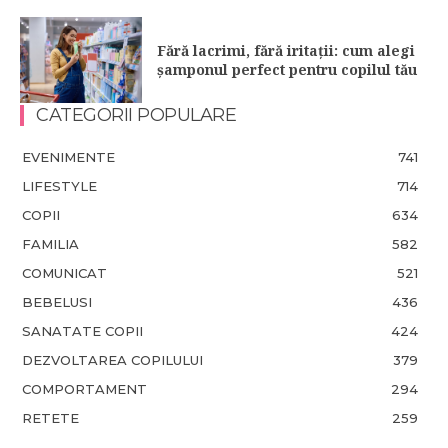
Fără lacrimi, fără iritații: cum alegi
șamponul perfect pentru copilul tău
CATEGORII POPULARE
EVENIMENTE
741
LIFESTYLE
714
COPII
634
FAMILIA
582
COMUNICAT
521
BEBELUSI
436
SANATATE COPII
424
DEZVOLTAREA COPILULUI
379
COMPORTAMENT
294
RETETE
259