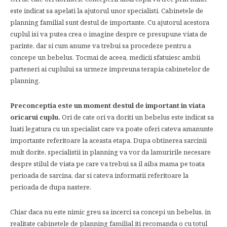
este indicat sa apelati la ajutorul unor specialisti. Cabinetele de
planning familial sunt destul de importante. Cu ajutorul acestora
cuplul isi va putea crea o imagine despre ce presupune viata de
parinte, dar si cum anume va trebui sa procedeze pentru a
concepe un bebelus. Tocmai de aceea, medicii sfatuiesc ambii
parteneri ai cuplului sa urmeze impreuna terapia cabinetelor de
planning.
Preconceptia este un moment destul de important in viata
oricarui cuplu.
Ori de cate ori va doriti un bebelus este indicat sa
luati legatura cu un specialist care va poate oferi cateva amanunte
importante referitoare la aceasta etapa. Dupa obtinerea sarcinii
mult dorite, specialistii in planning va vor da lamuririle necesare
despre stilul de viata pe care va trebui sa il aiba mama pe toata
perioada de sarcina, dar si cateva informatii referitoare la
perioada de dupa nastere.
Chiar daca nu este nimic greu sa incerci sa concepi un bebelus, in
realitate cabinetele de planning familial iti recomanda o cu totul