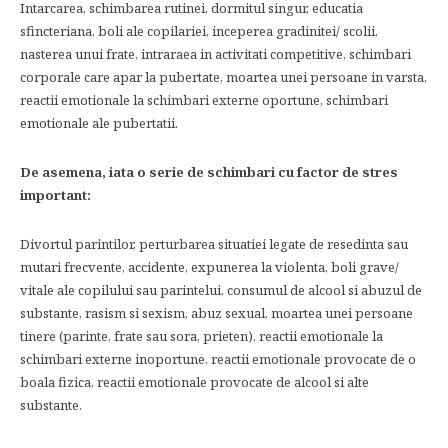
Intarcarea, schimbarea rutinei, dormitul singur, educatia
sfincteriana, boli ale copilariei, inceperea gradinitei/ scolii,
nasterea unui frate, intraraea in activitati competitive, schimbari
corporale care apar la pubertate, moartea unei persoane in varsta,
reactii emotionale la schimbari externe oportune, schimbari
emotionale ale pubertatii.
De asemena, iata o serie de schimbari cu factor de stres
important:
Divortul parintilor, perturbarea situatiei legate de resedinta sau
mutari frecvente, accidente, expunerea la violenta, boli grave/
vitale ale copilului sau parintelui, consumul de alcool si abuzul de
substante, rasism si sexism, abuz sexual, moartea unei persoane
tinere (parinte, frate sau sora, prieten), reactii emotionale la
schimbari externe inoportune, reactii emotionale provocate de o
boala fizica, reactii emotionale provocate de alcool si alte
substante.