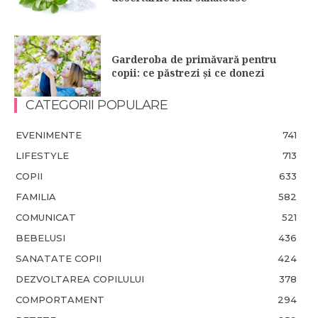
Garderoba de primăvară pentru
copii: ce păstrezi și ce donezi
CATEGORII POPULARE
EVENIMENTE
741
LIFESTYLE
713
COPII
633
FAMILIA
582
COMUNICAT
521
BEBELUSI
436
SANATATE COPII
424
DEZVOLTAREA COPILULUI
378
COMPORTAMENT
294