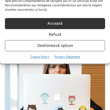
date precum comportamentul de navigare sau ID-uri unice pe acest site.
Neconsimțământul sau retragerea consimțământului pot afecta negativ
anumite caracteristici și funcții.
Acceptă
Refuză
COPII
Gestionează opțiuni
Câte-n lună și-n stele – Cum alegi jucăria
potrivită în funcție de vârsta și etapa de
Cookie Policy
Privacy Statement
dezvoltare a copilului