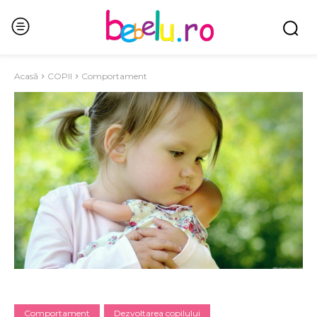
Acasă
COPII
Comportament
Comportament
Dezvoltarea copilului