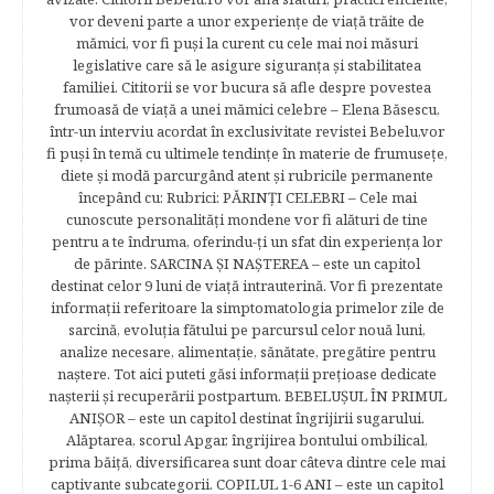
vor deveni parte a unor experienţe de viaţă trăite de
mămici, vor fi puşi la curent cu cele mai noi măsuri
legislative care să le asigure siguranţa şi stabilitatea
familiei. Cititorii se vor bucura să afle despre povestea
frumoasă de viață a unei mămici celebre – Elena Băsescu,
într-un interviu acordat în exclusivitate revistei Bebelu,vor
fi puşi în temă cu ultimele tendinţe în materie de frumuseţe,
diete şi modă parcurgând atent şi rubricile permanente
începând cu: Rubrici: PĂRINŢI CELEBRI – Cele mai
cunoscute personalităţi mondene vor fi alături de tine
pentru a te îndruma, oferindu-ţi un sfat din experienţa lor
de părinte. SARCINA ŞI NAŞTEREA – este un capitol
destinat celor 9 luni de viaţă intrauterină. Vor fi prezentate
informaţii referitoare la simptomatologia primelor zile de
sarcină, evoluţia fătului pe parcursul celor nouă luni,
analize necesare, alimentaţie, sănătate, pregătire pentru
naştere. Tot aici puteti găsi informaţii preţioase dedicate
naşterii şi recuperării postpartum. BEBELUŞUL ÎN PRIMUL
ANIŞOR – este un capitol destinat îngrijirii sugarului.
Alăptarea, scorul Apgar, îngrijirea bontului ombilical,
prima băiţă, diversificarea sunt doar câteva dintre cele mai
captivante subcategorii. COPILUL 1-6 ANI – este un capitol