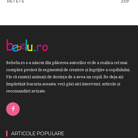
RETETE
259
Bebelu.ro s-a născut din plăcerea autorilor ei de a realiza cel mai
complex proiect în segmentul de creştere şi îngrijire a copilulului.
Fie că sunteţi animaţi de dorinţa de a avea un copil, fie deja aţi
împărtăşit bucuria aceasta, veți găsi aici interviuri, articole şi
recomandări avizate.
ARTICOLE POPULARE