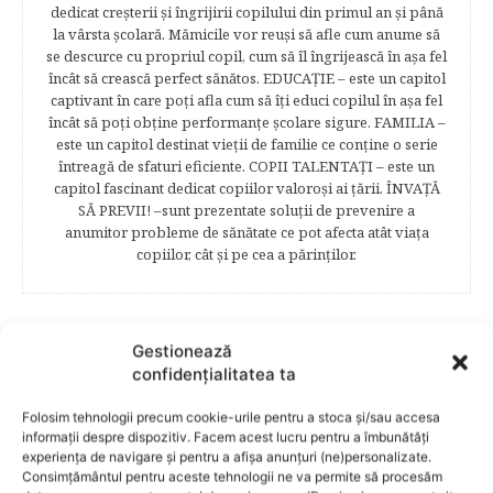
dedicat creşterii şi îngrijirii copilului din primul an şi până
la vârsta şcolară. Mămicile vor reuşi să afle cum anume să
se descurce cu propriul copil, cum să îl îngrijească în aşa fel
încât să crească perfect sănătos. EDUCAŢIE – este un capitol
captivant în care poţi afla cum să îţi educi copilul în aşa fel
încât să poţi obţine performanţe şcolare sigure. FAMILIA –
este un capitol destinat vieţii de familie ce conţine o serie
întreagă de sfaturi eficiente. COPII TALENTAŢI – este un
capitol fascinant dedicat copiilor valoroși ai țării. ÎNVAŢĂ
SĂ PREVII! –sunt prezentate soluţii de prevenire a
anumitor probleme de sănătate ce pot afecta atât viaţa
copiilor, cât şi pe cea a părinţilor.
RELATED POSTS
Gestionează
confidențialitatea ta
Folosim tehnologii precum cookie-urile pentru a stoca și/sau accesa
informații despre dispozitiv. Facem acest lucru pentru a îmbunătăți
experiența de navigare și pentru a afișa anunțuri (ne)personalizate.
Consimțământul pentru aceste tehnologii ne va permite să procesăm