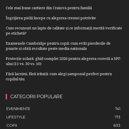
Cele mai bune cartiere din Craiova pentru familii
Îngrijirea pielii începe cu alegerea cremei potrivite
Cum recunoști un lapte de calitate și ce informații merită verificate
pe etichetă?
Examenele Cambridge pentru copii: cum eviti pierderile de
puncte si obtii rezultate peste media nationala
Protecție solară: ghid complet 2026 pentru alegerea corectă a SPF-
ului (15 vs. 30 vs. 50)
Fără lacrimi, fără iritații: cum alegi șamponul perfect pentru
copilul tău
CATEGORII POPULARE
EVENIMENTE
741
LIFESTYLE
713
COPII
633