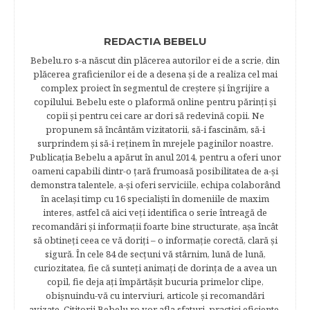
REDACTIA BEBELU
Bebelu.ro s-a născut din plăcerea autorilor ei de a scrie, din
plăcerea graficienilor ei de a desena şi de a realiza cel mai
complex proiect în segmentul de creştere şi îngrijire a
copilului. Bebelu este o plaformă online pentru părinţi şi
copii şi pentru cei care ar dori să redevină copii. Ne
propunem să încântăm vizitatorii, să-i fascinăm, să-i
surprindem şi să-i reţinem în mrejele paginilor noastre.​
Publicația Bebelu a apărut în anul 2014, pentru a oferi unor
oameni capabili dintr-o ţară frumoasă posibilitatea de a-şi
demonstra talentele, a-şi oferi serviciile, echipa colaborând
în acelaşi timp cu 16 specialişti în domeniile de maxim
interes, astfel că aici veţi identifica o serie întreagă de
recomandări şi informaţii foarte bine structurate, aşa încât
să obtineţi ceea ce vă doriţi – o informaţie corectă, clară şi
sigură. În cele 84 de secțuni vă stârnim, lună de lună,
curiozitatea, fie că sunteţi animaţi de dorinţa de a avea un
copil, fie deja aţi împărtăşit bucuria primelor clipe,
obişnuindu-vă cu interviuri, articole şi recomandări
avizate. Cititorii Bebelu.ro vor afla sfaturi, practici eficiente,