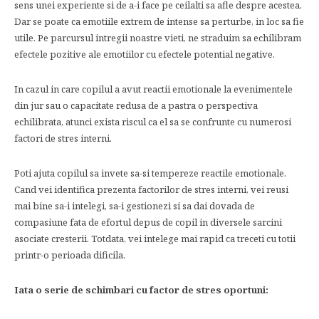
sens unei experiente si de a-i face pe ceilalti sa afle despre acestea.
Dar se poate ca emotiile extrem de intense sa perturbe, in loc sa fie
utile. Pe parcursul intregii noastre vieti, ne straduim sa echilibram
efectele pozitive ale emotiilor cu efectele potential negative.
In cazul in care copilul a avut reactii emotionale la evenimentele
din jur sau o capacitate redusa de a pastra o perspectiva
echilibrata, atunci exista riscul ca el sa se confrunte cu numerosi
factori de stres interni.
Poti ajuta copilul sa invete sa-si tempereze reactile emotionale.
Cand vei identifica prezenta factorilor de stres interni, vei reusi
mai bine sa-i intelegi, sa-i gestionezi si sa dai dovada de
compasiune fata de efortul depus de copil in diversele sarcini
asociate cresterii. Totdata, vei intelege mai rapid ca treceti cu totii
printr-o perioada dificila.
Iata o serie de schimbari cu factor de stres oportuni: