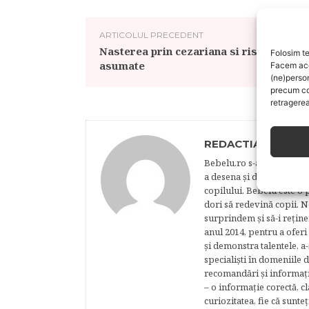
ARTICOLUL PRECEDENT
Nasterea prin cezariana si riscurile
Folosim te
asumate
Facem aces
(ne)perso
precum co
retragerea
REDACTIA BEBELU
Bebelu.ro s-a născut din p
a desena şi de a realiza 
copilului. Bebelu este o 
dori să redevină copii. N
surprindem şi să-i reţine
anul 2014, pentru a oferi
şi demonstra talentele, a-
specialişti în domeniile d
recomandări şi informaţii 
– o informaţie corectă, cl
curiozitatea, fie că sunte