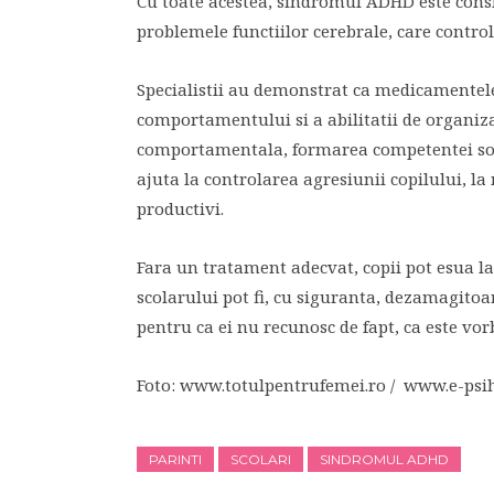
Cu toate acestea, sindromul ADHD este consi
problemele functiilor cerebrale, care control
Specialistii au demonstrat ca medicamentele
comportamentului si a abilitatii de organiza
comportamentala, formarea competentei soc
ajuta la controlarea agresiunii copilului, l
productivi.
Fara un tratament adecvat, copii pot esua la s
scolarului pot fi, cu siguranta, dezamagitoare
pentru ca ei nu recunosc de fapt, ca este vo
Foto: www.totulpentrufemei.ro / www.e-psi
PARINTI
SCOLARI
SINDROMUL ADHD