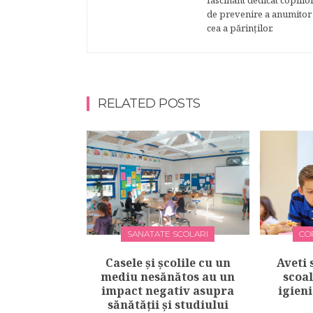
fascinant dedicat copiilo
de prevenire a anumitor p
cea a părinţilor.
RELATED POSTS
SANATATE SCOLARI
CO
Casele și școlile cu un
Aveti 
mediu nesănătos au un
scoal
impact negativ asupra
igieni
sănătății și studiului