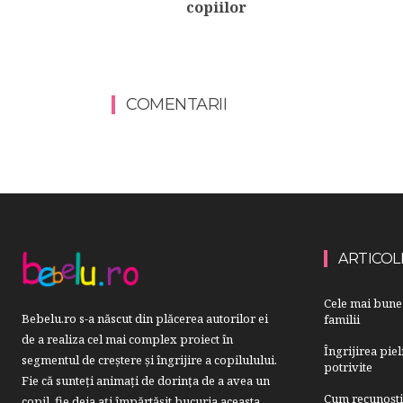
copiilor
COMENTARII
ARTICOL
Cele mai bune 
Bebelu.ro s-a născut din plăcerea autorilor ei
familii
de a realiza cel mai complex proiect în
Îngrijirea pie
segmentul de creştere şi îngrijire a copilulului.
potrivite
Fie că sunteţi animaţi de dorinţa de a avea un
Cum recunoști u
copil, fie deja aţi împărtăşit bucuria aceasta,