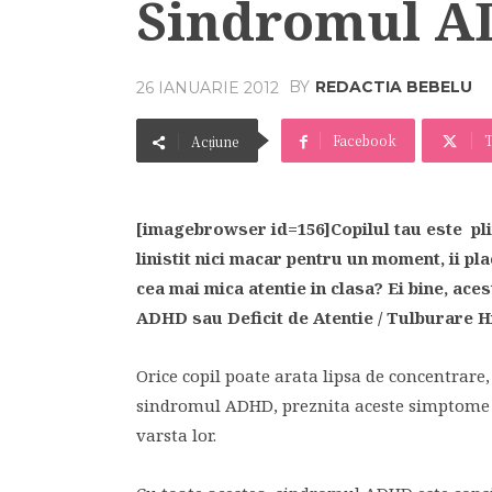
Sindromul 
BY
REDACTIA BEBELU
26 IANUARIE 2012
Facebook
T
Acțiune
[imagebrowser id=156]Copilul tau este pli
linistit nici macar pentru un moment, ii pl
cea mai mica atentie in clasa? Ei bine, ac
ADHD sau Deficit de Atentie / Tulburare H
Orice copil poate arata lipsa de concentrare,
sindromul ADHD, preznita aceste simptome s
varsta lor.