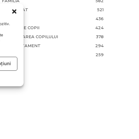
FAMILIA
582
COMUNICAT
521
BEBELUSI
436
zitiv.
SANATATE COPII
424
te
DEZVOLTAREA COPILULUI
378
u
COMPORTAMENT
294
RETETE
259
țiuni