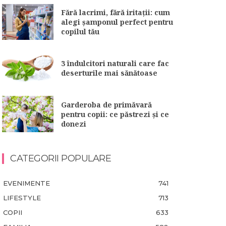
Fără lacrimi, fără iritații: cum
alegi șamponul perfect pentru
copilul tău
3 îndulcitori naturali care fac
deserturile mai sănătoase
Garderoba de primăvară
pentru copii: ce păstrezi și ce
donezi
CATEGORII POPULARE
EVENIMENTE
741
LIFESTYLE
713
COPII
633