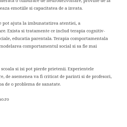
derata o tulburare de neurodezvoltare, provine de la
eaza emotiile si capacitatea de a invata.
 pot ajuta la imbunatatirea atentiei, a
re. Exista si tratamente ce includ terapia cognitiv-
iale, educatia parentala. Terapia comportamentala
a modelarea comportamentul social si sa fie mai
coala si isi pot pierde prietenii. Experientele
, de asemenea va fi criticat de parinti si de profesori,
rba de o problema de sanatate.
ho.ro