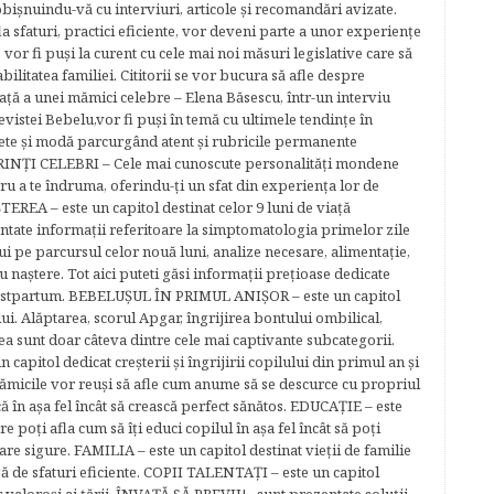
bişnuindu-vă cu interviuri, articole şi recomandări avizate.
la sfaturi, practici eficiente, vor deveni parte a unor experienţe
 vor fi puşi la curent cu cele mai noi măsuri legislative care să
abilitatea familiei. Cititorii se vor bucura să afle despre
ță a unei mămici celebre – Elena Băsescu, într-un interviu
evistei Bebelu,vor fi puşi în temă cu ultimele tendinţe în
ete şi modă parcurgând atent şi rubricile permanente
ĂRINŢI CELEBRI – Cele mai cunoscute personalităţi mondene
tru a te îndruma, oferindu-ţi un sfat din experienţa lor de
EREA – este un capitol destinat celor 9 luni de viaţă
entate informaţii referitoare la simptomatologia primelor zile
lui pe parcursul celor nouă luni, analize necesare, alimentaţie,
u naştere. Tot aici puteti găsi informaţii preţioase dedicate
 postpartum. BEBELUŞUL ÎN PRIMUL ANIŞOR – este un capitol
lui. Alăptarea, scorul Apgar, îngrijirea bontului ombilical,
ea sunt doar câteva dintre cele mai captivante subcategorii.
capitol dedicat creşterii şi îngrijirii copilului din primul an şi
Mămicile vor reuşi să afle cum anume să se descurce cu propriul
că în aşa fel încât să crească perfect sănătos. EDUCAŢIE – este
re poţi afla cum să îţi educi copilul în aşa fel încât să poţi
e sigure. FAMILIA – este un capitol destinat vieţii de familie
gă de sfaturi eficiente. COPII TALENTAŢI – este un capitol