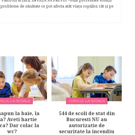
r valoroși ai țării. ÎNVAŢĂ SĂ PREVII! –sunt prezentate soluţii
robleme de sănătate ce pot afecta atât viaţa copiilor, cât şi pe
PILUL LA SCOALA
COPILUL LA SCOALA
sapun la baie, la
544 de scoli de stat din
a? Aveti hartie
Bucuresti NU au
ca? Dar colac la
autorizatie de
wc?
securitate la incendiu