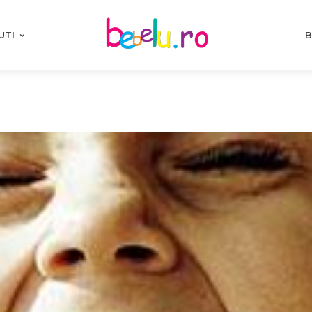
UTI
B