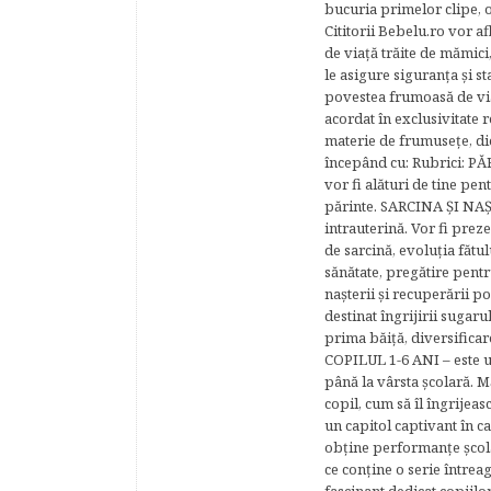
bucuria primelor clipe, o
Cititorii Bebelu.ro vor af
de viaţă trăite de mămici,
le asigure siguranţa şi st
povestea frumoasă de via
acordat în exclusivitate r
materie de frumuseţe, di
începând cu: Rubrici: P
vor fi alături de tine pen
părinte. SARCINA ŞI NAŞT
intrauterină. Vor fi prez
de sarcină, evoluţia fătu
sănătate, pregătire pentr
naşterii şi recuperării
destinat îngrijirii sugaru
prima băiţă, diversificar
COPILUL 1-6 ANI – este un 
până la vârsta şcolară. 
copil, cum să îl îngrijeas
un capitol captivant în ca
obţine performanţe şcolar
ce conţine o serie întrea