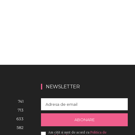
NEWSLETTER
741
713
633
ABONARE
582
Am citit si sunt de acord cu
Politica de