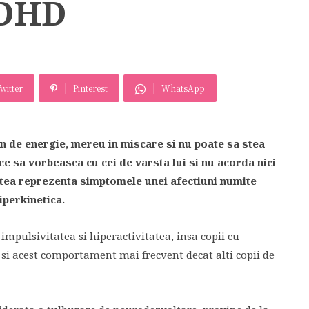
ADHD
witter
Pinterest
WhatsApp
n de energie, mereu in miscare si nu poate sa stea
ace sa vorbeasca cu cei de varsta lui si nu acorda nici
estea reprezenta simptomele unei afectiuni numite
iperkinetica.
 impulsivitatea si hiperactivitatea, insa copii cu
i acest comportament mai frecvent decat alti copii de