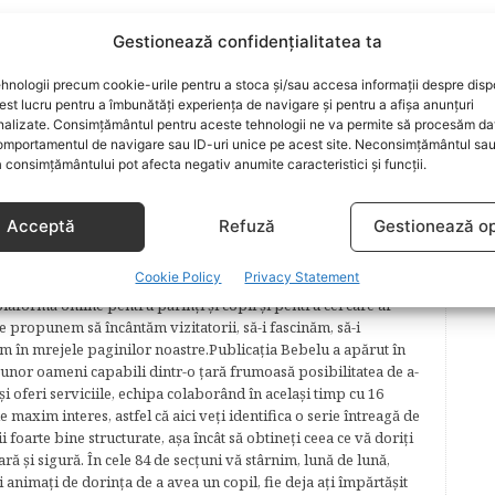
Gestionează confidențialitatea ta
ARTICOLUL URMĂTOR
Cadouri pentru bebelusi
hnologii precum cookie-urile pentru a stoca și/sau accesa informații despre dispo
t lucru pentru a îmbunătăți experiența de navigare și pentru a afișa anunțuri
nalizate. Consimțământul pentru aceste tehnologii ne va permite să procesăm da
mportamentul de navigare sau ID-uri unice pe acest site. Neconsimțământul sa
 consimțământului pot afecta negativ anumite caracteristici și funcții.
Acceptă
Refuză
Gestionează op
lăcerea autorilor ei de a scrie, din plăcerea graficienilor ei de
Cookie Policy
Privacy Statement
cel mai complex proiect în segmentul de creştere şi îngrijire a
plaformă online pentru părinţi şi copii şi pentru cei care ar
e propunem să încântăm vizitatorii, să-i fascinăm, să-i
m în mrejele paginilor noastre.​ Publicația Bebelu a apărut în
 unor oameni capabili dintr-o ţară frumoasă posibilitatea de a-
şi oferi serviciile, echipa colaborând în acelaşi timp cu 16
e maxim interes, astfel că aici veţi identifica o serie întreagă de
foarte bine structurate, aşa încât să obtineţi ceea ce vă doriţi
ară şi sigură. În cele 84 de secțuni vă stârnim, lună de lună,
ţi animaţi de dorinţa de a avea un copil, fie deja aţi împărtăşit