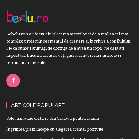
Bebelu.ro s-a născut din plăcerea autorilor ei de a realiza cel mai
complex proiect în segmentul de creştere şi îngrijire a copilulului.
Fie că sunteţi animaţi de dorinţa de a avea un copil, fie deja aţi
împărtăşit bucuria aceasta, veți găsi aici interviuri, articole şi
recomandări avizate.
ARTICOLE POPULARE
Cele mai bune cartiere din Craiova pentru familii
Îngrijirea pielii începe cu alegerea cremei potrivite