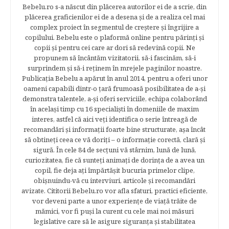
Bebelu.ro s-a născut din plăcerea autorilor ei de a scrie, din
plăcerea graficienilor ei de a desena şi de a realiza cel mai
complex proiect în segmentul de creştere şi îngrijire a
copilului. Bebelu este o plaformă online pentru părinţi şi
copii şi pentru cei care ar dori să redevină copii. Ne
propunem să încântăm vizitatorii, să-i fascinăm, să-i
surprindem şi să-i reţinem în mrejele paginilor noastre.​
Publicația Bebelu a apărut în anul 2014, pentru a oferi unor
oameni capabili dintr-o ţară frumoasă posibilitatea de a-şi
demonstra talentele, a-şi oferi serviciile, echipa colaborând
în acelaşi timp cu 16 specialişti în domeniile de maxim
interes, astfel că aici veţi identifica o serie întreagă de
recomandări şi informaţii foarte bine structurate, aşa încât
să obtineţi ceea ce vă doriţi – o informaţie corectă, clară şi
sigură. În cele 84 de secțuni vă stârnim, lună de lună,
curiozitatea, fie că sunteţi animaţi de dorinţa de a avea un
copil, fie deja aţi împărtăşit bucuria primelor clipe,
obişnuindu-vă cu interviuri, articole şi recomandări
avizate. Cititorii Bebelu.ro vor afla sfaturi, practici eficiente,
vor deveni parte a unor experienţe de viaţă trăite de
mămici, vor fi puşi la curent cu cele mai noi măsuri
legislative care să le asigure siguranţa şi stabilitatea