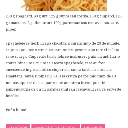
250 g spaghetti, 80 g unt, 125 g sunca sau costita, 150 g ciuperci, 125
g smantana, 2 galbenusuri, 100g parmesan sau cascaval ras, sare,
piper.
Spaghetele se fierb in apa clocotita si sarata timp de 20 de minute.
Se pun apoi intr-o strecuratoare, se stropesc cu apa rece si se lasa
sa se scurga. Ciupercile taiate felii se inabusesc putin in unt. Intr-o
cratita bine unsa cu unt se aseaza spaghetele, care au fost
amestecate in prealabil cu ciupercile, sunca taiata in cubulete,
smantana, sarea si piperul. Se lasa cratita pe foc mic, timp de 10
minute, apoi se da la o parte si se amesteca in compozitie
galbenusurile de ou cu parmezanul sau cascavalul ras. Se serveste
imediat.
Pofta buna!
MANCARE
MANCARE CU CIUPERCI
MILANEZE