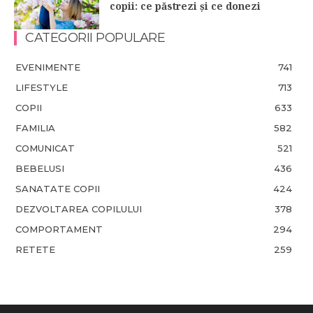
copii: ce păstrezi și ce donezi
CATEGORII POPULARE
EVENIMENTE
741
LIFESTYLE
713
COPII
633
FAMILIA
582
COMUNICAT
521
BEBELUSI
436
SANATATE COPII
424
DEZVOLTAREA COPILULUI
378
COMPORTAMENT
294
RETETE
259