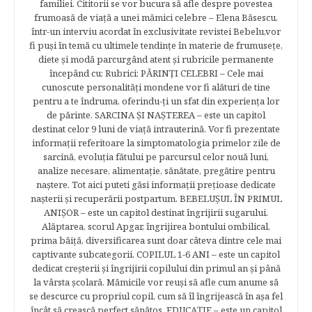
familiei. Cititorii se vor bucura să afle despre povestea
frumoasă de viață a unei mămici celebre – Elena Băsescu,
într-un interviu acordat în exclusivitate revistei Bebelu,vor
fi puşi în temă cu ultimele tendinţe în materie de frumuseţe,
diete şi modă parcurgând atent şi rubricile permanente
începând cu: Rubrici: PĂRINŢI CELEBRI – Cele mai
cunoscute personalităţi mondene vor fi alături de tine
pentru a te îndruma, oferindu-ţi un sfat din experienţa lor
de părinte. SARCINA ŞI NAŞTEREA – este un capitol
destinat celor 9 luni de viaţă intrauterină. Vor fi prezentate
informaţii referitoare la simptomatologia primelor zile de
sarcină, evoluţia fătului pe parcursul celor nouă luni,
analize necesare, alimentaţie, sănătate, pregătire pentru
naştere. Tot aici puteti găsi informaţii preţioase dedicate
naşterii şi recuperării postpartum. BEBELUŞUL ÎN PRIMUL
ANIŞOR – este un capitol destinat îngrijirii sugarului.
Alăptarea, scorul Apgar, îngrijirea bontului ombilical,
prima băiţă, diversificarea sunt doar câteva dintre cele mai
captivante subcategorii. COPILUL 1-6 ANI – este un capitol
dedicat creşterii şi îngrijirii copilului din primul an şi până
la vârsta şcolară. Mămicile vor reuşi să afle cum anume să
se descurce cu propriul copil, cum să îl îngrijească în aşa fel
încât să crească perfect sănătos. EDUCAŢIE – este un capitol