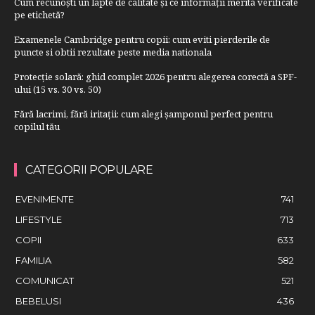
Cum recunoști un lapte de calitate și ce informații merită verificate
pe etichetă?
Examenele Cambridge pentru copii: cum eviti pierderile de
puncte si obtii rezultate peste media nationala
Protecție solară: ghid complet 2026 pentru alegerea corectă a SPF-
ului (15 vs. 30 vs. 50)
Fără lacrimi, fără iritații: cum alegi șamponul perfect pentru
copilul tău
CATEGORII POPULARE
EVENIMENTE
741
LIFESTYLE
713
COPII
633
FAMILIA
582
COMUNICAT
521
BEBELUSI
436