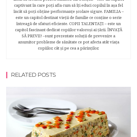
captivant în care poţi afla cum să îţi educi copilul în aşa fel
încât să poţi obţine performanţe şcolare sigure. FAMILIA –
este un capitol destinat vieţii de familie ce conţine o serie
întreagă de sfaturi eficiente. COPII TALENTAŢI – este un
capitol fascinant dedicat copiilor valoroși ai țării. ÎNVAŢĂ
SĂ PREVII! –sunt prezentate soluţii de prevenire a
anumitor probleme de sănătate ce pot afecta atât viaţa
copiilor, cât şi pe cea a părinţilor.
RELATED POSTS