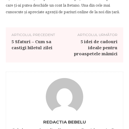
care ţi-ai putea deschide un cont la Betano. Una din cele mai
cunoscute şi apreciate agenţii de pariuri online de la noi din ţară.
ARTICOLUL PRECEDENT
ARTICOLUL URMĂTOR
5 Sfaturi – Cum sa
5 idei de cadouri
castigi biletul zilei
ideale pentru
proaspetele mămici
REDACTIA BEBELU