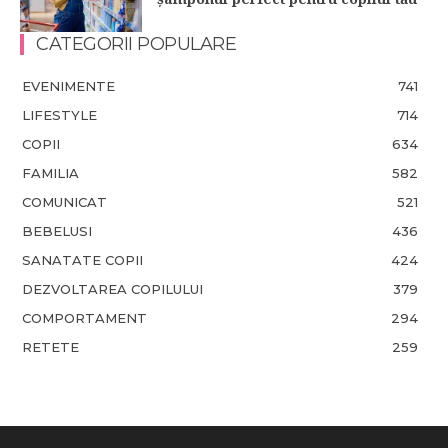
CATEGORII POPULARE
EVENIMENTE
741
LIFESTYLE
714
COPII
634
FAMILIA
582
COMUNICAT
521
BEBELUSI
436
SANATATE COPII
424
DEZVOLTAREA COPILULUI
379
COMPORTAMENT
294
RETETE
259