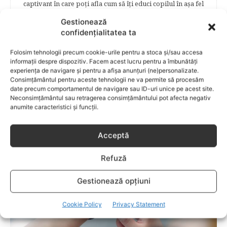
captivant în care poţi afla cum să îţi educi copilul în aşa fel
încât să poţi obţine performanţe şcolare sigure. FAMILIA –
Gestionează
este un capitol destinat vieţii de familie ce conţine o serie
confidențialitatea ta
întreagă de sfaturi eficiente. COPII TALENTAŢI – este un
capitol fascinant dedicat copiilor valoroși ai țării. ÎNVAŢĂ
Folosim tehnologii precum cookie-urile pentru a stoca și/sau accesa
SĂ PREVII! –sunt prezentate soluţii de prevenire a
informații despre dispozitiv. Facem acest lucru pentru a îmbunătăți
anumitor probleme de sănătate ce pot afecta atât viaţa
experiența de navigare și pentru a afișa anunțuri (ne)personalizate.
copiilor, cât şi pe cea a părinţilor.
Consimțământul pentru aceste tehnologii ne va permite să procesăm
date precum comportamentul de navigare sau ID-uri unice pe acest site.
Neconsimțământul sau retragerea consimțământului pot afecta negativ
anumite caracteristici și funcții.
RELATED POSTS
Acceptă
Refuză
Gestionează opțiuni
Cookie Policy
Privacy Statement