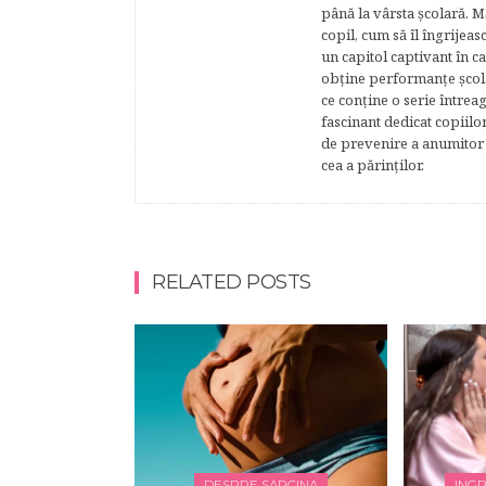
până la vârsta şcolară. 
copil, cum să îl îngrijeas
un capitol captivant în ca
obţine performanţe şcolar
ce conţine o serie întrea
fascinant dedicat copiilo
de prevenire a anumitor p
cea a părinţilor.
RELATED POSTS
DESPRE SARCINA
INGR