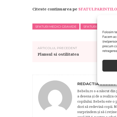
Citeste continuarea pe
SFATULPARINTILO
SFATURI MEDICI GRAVIDE
SFATURI SANATATE 
Folosim te
Facem aces
(ne)perso
precum co
ARTICOLUL PRECEDENT
retragerea
Plansul si ostilitatea
REDACTIA BEBELU
Bebelu.ro s-a născut din p
a desena şi de a realiza 
copilului. Bebelu este o 
dori să redevină copii. N
surprindem şi să-i reţine