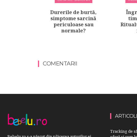
Durerile de burtă,
Îngr
simptome sarcină
tim
periculoase sau
Ritual
normale?
COMENTARII
ARTICOL
Tracking de să
Bebelu.ro s-a născut din plăcerea autorilor ei
oferă și cum le