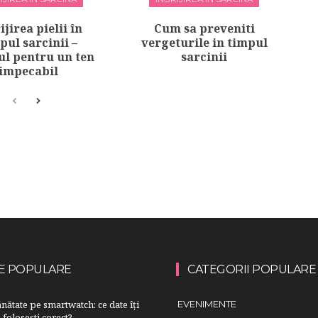
ijirea pielii în
Cum sa preveniti
pul sarcinii –
vergeturile in timpul
ul pentru un ten
sarcinii
impecabil
E POPULARE
CATEGORII POPULARE
nătate pe smartwatch: ce date îți
EVENIMENTE
 folosești corect?