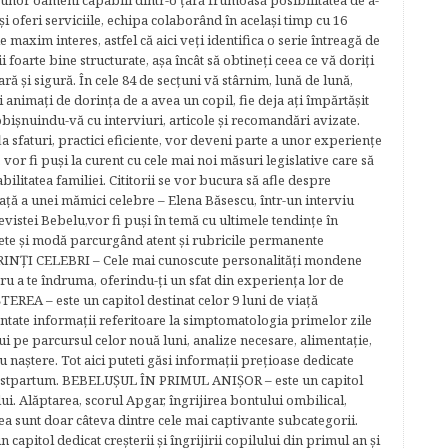
 unor oameni capabili dintr-o ţară frumoasă posibilitatea de a-
şi oferi serviciile, echipa colaborând în acelaşi timp cu 16
e maxim interes, astfel că aici veţi identifica o serie întreagă de
foarte bine structurate, aşa încât să obtineţi ceea ce vă doriţi
ară şi sigură. În cele 84 de secțuni vă stârnim, lună de lună,
ţi animaţi de dorinţa de a avea un copil, fie deja aţi împărtăşit
bişnuindu-vă cu interviuri, articole şi recomandări avizate.
la sfaturi, practici eficiente, vor deveni parte a unor experienţe
 vor fi puşi la curent cu cele mai noi măsuri legislative care să
abilitatea familiei. Cititorii se vor bucura să afle despre
ță a unei mămici celebre – Elena Băsescu, într-un interviu
evistei Bebelu,vor fi puşi în temă cu ultimele tendinţe în
ete şi modă parcurgând atent şi rubricile permanente
ĂRINŢI CELEBRI – Cele mai cunoscute personalităţi mondene
tru a te îndruma, oferindu-ţi un sfat din experienţa lor de
EREA – este un capitol destinat celor 9 luni de viaţă
entate informaţii referitoare la simptomatologia primelor zile
lui pe parcursul celor nouă luni, analize necesare, alimentaţie,
u naştere. Tot aici puteti găsi informaţii preţioase dedicate
 postpartum. BEBELUŞUL ÎN PRIMUL ANIŞOR – este un capitol
lui. Alăptarea, scorul Apgar, îngrijirea bontului ombilical,
ea sunt doar câteva dintre cele mai captivante subcategorii.
capitol dedicat creşterii şi îngrijirii copilului din primul an şi