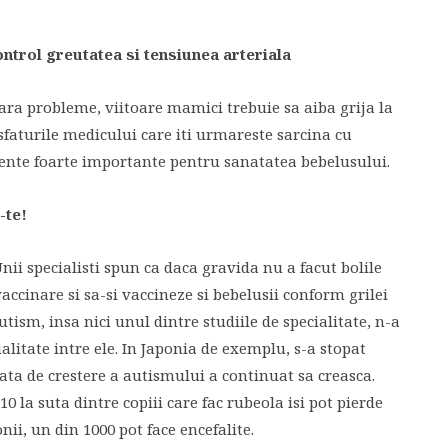
ontrol greutatea si tensiunea arteriala
ara probleme, viitoare mamici trebuie sa aiba grija la
sfaturile medicului care iti urmareste sarcina cu
mente foarte importante pentru sanatatea bebelusului.
-te!
nii specialisti spun ca daca gravida nu a facut bolile
vaccinare si sa-si vaccineze si bebelusii conform grilei
tism, insa nici unul dintre studiile de specialitate, n-a
alitate intre ele. In Japonia de exemplu, s-a stopat
rata de crestere a autismului a continuat sa creasca.
10 la suta dintre copiii care fac rubeola isi pot pierde
ii, un din 1000 pot face encefalite.