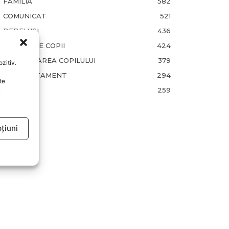
FAMILIA
582
COMUNICAT
521
BEBELUSI
436
SANATATE COPII
424
DEZVOLTAREA COPILULUI
379
zitiv.
COMPORTAMENT
294
te
RETETE
259
u
țiuni