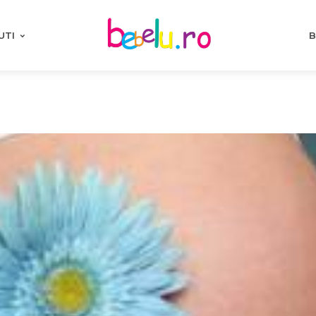
UTI
B