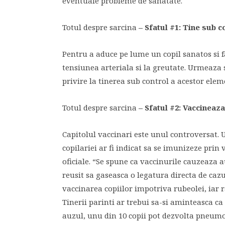
eventuale probleme de sanatate.
Totul despre sarcina
– Sfatul #1: Tine sub c
Pentru a aduce pe lume un copil sanatos si f
tensiunea arteriala si la greutate. Urmeaza 
privire la tinerea sub control a acestor ele
Totul despre sarcina
– Sfatul #2: Vaccineaza
Capitolul vaccinari este unul controversat. U
copilariei ar fi indicat sa se imunizeze prin 
oficiale. “Se spune ca vaccinurile cauzeaza au
reusit sa gaseasca o legatura directa de cazu
vaccinarea copiilor impotriva rubeolei, iar 
Tinerii parinti ar trebui sa-si aminteasca ca 
auzul, unu din 10 copii pot dezvolta pneumon