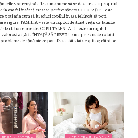
Mămicile vor reuşi să afle cum anume să se descurce cu propriul
că în aşa fel încât să crească perfect sănătos. EDUCAŢIE – este
re poţi afla cum să îţi educi copilul în aşa fel încât să poţi
e sigure. FAMILIA – este un capitol destinat vieţii de familie
gă de sfaturi eficiente. COPII TALENTAŢI – este un capitol
r valoroși ai țării. ÎNVAŢĂ SĂ PREVII! –sunt prezentate soluţii
robleme de sănătate ce pot afecta atât viaţa copiilor, cât şi pe
IJIREA IN SARCINA
INGRIJIREA IN SARCINA