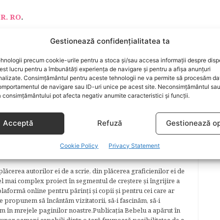
R. RO
.
Gestionează confidențialitatea ta
GRAVIDE
TOTUL DESPRE SARCINA
hnologii precum cookie-urile pentru a stoca și/sau accesa informații despre dispo
t lucru pentru a îmbunătăți experiența de navigare și pentru a afișa anunțuri
nalizate. Consimțământul pentru aceste tehnologii ne va permite să procesăm da
mportamentul de navigare sau ID-uri unice pe acest site. Neconsimțământul sa
ARTICOLUL URMĂTOR
 consimțământului pot afecta negativ anumite caracteristici și funcții.
3 secrete ale curateniei perfecte
Acceptă
Refuză
Gestionează op
Cookie Policy
Privacy Statement
lăcerea autorilor ei de a scrie, din plăcerea graficienilor ei de
cel mai complex proiect în segmentul de creştere şi îngrijire a
plaformă online pentru părinţi şi copii şi pentru cei care ar
e propunem să încântăm vizitatorii, să-i fascinăm, să-i
m în mrejele paginilor noastre.​ Publicația Bebelu a apărut în