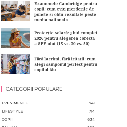
Examenele Cambridge pentru
copii: cum eviti pierderile de
puncte si obtii rezultate peste
media nationala
Protecție solară: ghid complet
2026 pentru alegerea corectă
a SPF-ului (15 vs. 30 vs. 50)
Fără lacrimi, fără iritații: cum
alegi șamponul perfect pentru
copilul tău
CATEGORII POPULARE
EVENIMENTE
741
LIFESTYLE
714
COPII
634