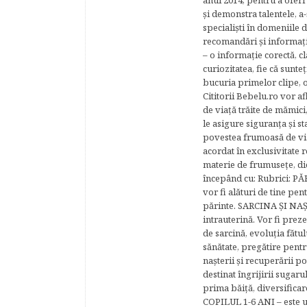
anul 2014, pentru a oferi
şi demonstra talentele, a-
specialişti în domeniile d
recomandări şi informaţii 
– o informaţie corectă, cl
curiozitatea, fie că sunte
bucuria primelor clipe, o
Cititorii Bebelu.ro vor af
de viaţă trăite de mămici,
le asigure siguranţa şi st
povestea frumoasă de via
acordat în exclusivitate r
materie de frumuseţe, di
începând cu: Rubrici: P
vor fi alături de tine pen
părinte. SARCINA ŞI NAŞT
intrauterină. Vor fi prez
de sarcină, evoluţia fătu
sănătate, pregătire pentr
naşterii şi recuperării
destinat îngrijirii sugaru
prima băiţă, diversificar
COPILUL 1-6 ANI – este un 