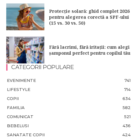
Protecție solară: ghid complet 2026
pentru alegerea corectă a SPF-ului
(15 vs. 30 vs. 50)
Fără lacrimi, fără iritații: cum alegi
șamponul perfect pentru copilul tău
CATEGORII POPULARE
EVENIMENTE
741
LIFESTYLE
714
COPII
634
FAMILIA
582
COMUNICAT
521
BEBELUSI
436
SANATATE COPII
424