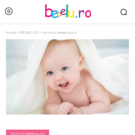
Acasă
BEBELUSI
Somnul bebelusului
Somnul bebelusului