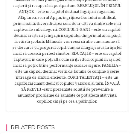
naşterii şi recuperării postpartum. BEBELUŞUL ÎN PRIMUL
ANIŞOR – este un capitol destinat îngrijirii sugarului.
Alăptarea, scorul Apgar, îngrijirea bontului ombilical,
prima băiţă, diversificarea sunt doar câteva dintre cele mai
captivante subcategorii. COPILUL 1-6 ANI – este un capitol
dedicat creşterii şi îngrijirii copilului din primul an şi până
la vârsta şcolară. Mămicile vor reuşi să afle cum anume să
se descurce cu propriul copil, cum să îl îngrijească în aşa fel
încât să crească perfect sănătos. EDUCAŢIE – este un capitol
captivant în care poţi afla cum să îţi educi copilul în aşa fel
încât să poţi obţine performanţe şcolare sigure. FAMILIA –
este un capitol destinat vieţii de familie ce conţine o serie
întreagă de sfaturi eficiente. COPII TALENTAŢI – este un
capitol fascinant dedicat copiilor valoroși ai țării. ÎNVAŢĂ
SĂ PREVII! –sunt prezentate soluţii de prevenire a
anumitor probleme de sănătate ce pot afecta atât viaţa
copiilor, cât şi pe cea a părinţilor.
RELATED POSTS