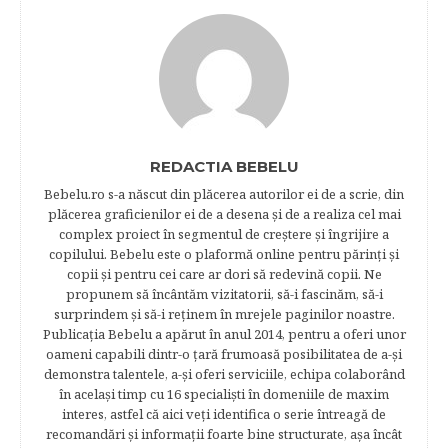
REDACTIA BEBELU
Bebelu.ro s-a născut din plăcerea autorilor ei de a scrie, din
plăcerea graficienilor ei de a desena şi de a realiza cel mai
complex proiect în segmentul de creştere şi îngrijire a
copilului. Bebelu este o plaformă online pentru părinţi şi
copii şi pentru cei care ar dori să redevină copii. Ne
propunem să încântăm vizitatorii, să-i fascinăm, să-i
surprindem şi să-i reţinem în mrejele paginilor noastre.​
Publicația Bebelu a apărut în anul 2014, pentru a oferi unor
oameni capabili dintr-o ţară frumoasă posibilitatea de a-şi
demonstra talentele, a-şi oferi serviciile, echipa colaborând
în acelaşi timp cu 16 specialişti în domeniile de maxim
interes, astfel că aici veţi identifica o serie întreagă de
recomandări şi informaţii foarte bine structurate, aşa încât