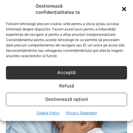
Gestionează
confidențialitatea ta
Folosim tehnologii precum cookie-urile pentru a stoca și/sau accesa
informații despre dispozitiv. Facem acest lucru pentru a îmbunătăți
experiența de navigare și pentru a afișa anunțuri (ne)personalizate.
Consimțământul pentru aceste tehnologii ne va permite să procesăm
date precum comportamentul de navigare sau ID-uri unice pe acest site.
Neconsimțământul sau retragerea consimțământului pot afecta negativ
anumite caracteristici și funcții.
Acceptă
BEBELUSI
Refuză
Ce trebuie schimbat în dormitor atunci când
Gestionează opțiuni
bebe doarme cu părinţii
Cookie Policy
Privacy Statement