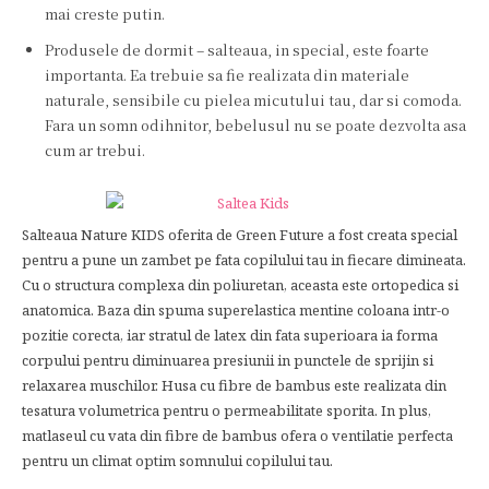
mai creste putin.
Produsele de dormit – salteaua, in special, este foarte
importanta. Ea trebuie sa fie realizata din materiale
naturale, sensibile cu pielea micutului tau, dar si comoda.
Fara un somn odihnitor, bebelusul nu se poate dezvolta asa
cum ar trebui.
Salteaua Nature KIDS oferita de Green Future a fost creata special
pentru a pune un zambet pe fata copilului tau in fiecare dimineata.
Cu o structura complexa din poliuretan, aceasta este ortopedica si
anatomica. Baza din spuma superelastica mentine coloana intr-o
pozitie corecta, iar stratul de latex din fata superioara ia forma
corpului pentru diminuarea presiunii in punctele de sprijin si
relaxarea muschilor. Husa cu fibre de bambus este realizata din
tesatura volumetrica pentru o permeabilitate sporita. In plus,
matlaseul cu vata din fibre de bambus ofera o ventilatie perfecta
pentru un climat optim somnului copilului tau.