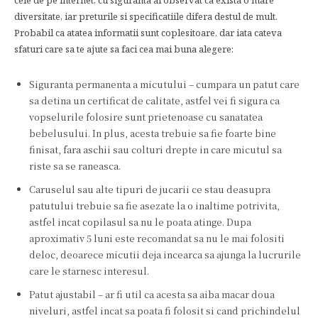
cele de pe internet, cu siguranta ai observat ca exista o mare
diversitate, iar preturile si specificatiile difera destul de mult.
Probabil ca atatea informatii sunt coplesitoare, dar iata cateva
sfaturi care sa te ajute sa faci cea mai buna alegere:
Siguranta permanenta a micutului – cumpara un patut care
sa detina un certificat de calitate, astfel vei fi sigura ca
vopselurile folosire sunt prietenoase cu sanatatea
bebelusului. In plus, acesta trebuie sa fie foarte bine
finisat, fara aschii sau colturi drepte in care micutul sa
riste sa se raneasca.
Caruselul sau alte tipuri de jucarii ce stau deasupra
patutului trebuie sa fie asezate la o inaltime potrivita,
astfel incat copilasul sa nu le poata atinge. Dupa
aproximativ 5 luni este recomandat sa nu le mai folositi
deloc, deoarece micutii deja incearca sa ajunga la lucrurile
care le starnesc interesul.
Patut ajustabil – ar fi util ca acesta sa aiba macar doua
niveluri, astfel incat sa poata fi folosit si cand prichindelul