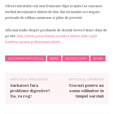
Ofera-i micutului cele mai frumoase clipe si ajuta-l sa cunoasca
mediul inconjurator alaturi de tine, dar nu inainte sa-i asiguri
perioade de odihna sanatoase si pline de povesti!
Afla mai multe despre produsele de dormit Green Future chiar de
pe site:
http://www.green-future.ro/saltea-nature-kids-copii-
bambus-spuma-poliuretanica.html
ALEGEREA PATUTULUI
BEBE
SALTEA COPII
SOMN
ARTICOLUL PRECEDENT
ARTICOLUL URMĂTOR
Sarbatori fara
Trucuri pentru un
probleme digestive?
somn odihnitor in
Da, va rog!
timpul sarcinii