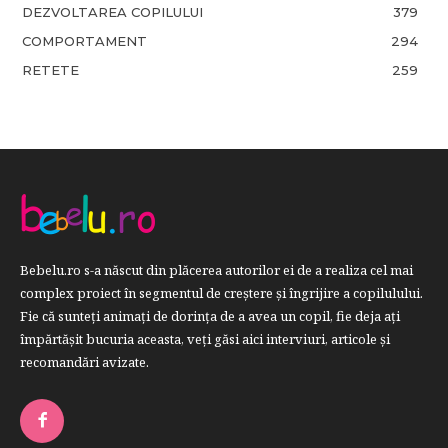
DEZVOLTAREA COPILULUI
379
COMPORTAMENT
294
RETETE
259
Bebelu.ro s-a născut din plăcerea autorilor ei de a realiza cel mai
complex proiect în segmentul de creştere şi îngrijire a copilulului.
Fie că sunteţi animaţi de dorinţa de a avea un copil, fie deja aţi
împărtăşit bucuria aceasta, veți găsi aici interviuri, articole şi
recomandări avizate.