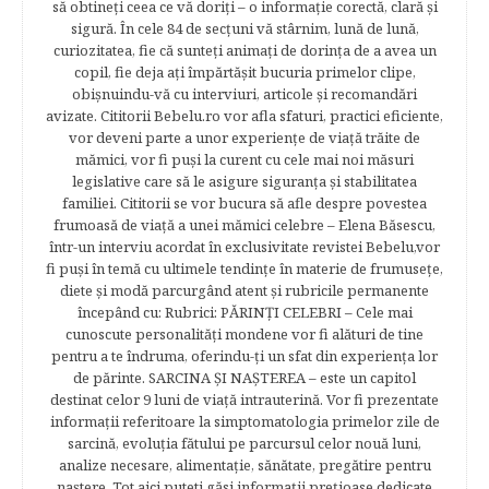
să obtineţi ceea ce vă doriţi – o informaţie corectă, clară şi
sigură. În cele 84 de secțuni vă stârnim, lună de lună,
curiozitatea, fie că sunteţi animaţi de dorinţa de a avea un
copil, fie deja aţi împărtăşit bucuria primelor clipe,
obişnuindu-vă cu interviuri, articole şi recomandări
avizate. Cititorii Bebelu.ro vor afla sfaturi, practici eficiente,
vor deveni parte a unor experienţe de viaţă trăite de
mămici, vor fi puşi la curent cu cele mai noi măsuri
legislative care să le asigure siguranţa şi stabilitatea
familiei. Cititorii se vor bucura să afle despre povestea
frumoasă de viață a unei mămici celebre – Elena Băsescu,
într-un interviu acordat în exclusivitate revistei Bebelu,vor
fi puşi în temă cu ultimele tendinţe în materie de frumuseţe,
diete şi modă parcurgând atent şi rubricile permanente
începând cu: Rubrici: PĂRINŢI CELEBRI – Cele mai
cunoscute personalităţi mondene vor fi alături de tine
pentru a te îndruma, oferindu-ţi un sfat din experienţa lor
de părinte. SARCINA ŞI NAŞTEREA – este un capitol
destinat celor 9 luni de viaţă intrauterină. Vor fi prezentate
informaţii referitoare la simptomatologia primelor zile de
sarcină, evoluţia fătului pe parcursul celor nouă luni,
analize necesare, alimentaţie, sănătate, pregătire pentru
naştere. Tot aici puteti găsi informaţii preţioase dedicate