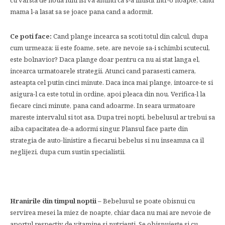
cu varsta de noua luni isi va aminti ca s-a linistit intr-o noapte, cand
mama l-a lasat sa se joace pana cand a adormit.
Ce poti face:
Cand plange incearca sa scoti totul din calcul, dupa
cum urmeaza: ii este foame, sete, are nevoie sa-i schimbi scutecul,
este bolnavior? Daca plange doar pentru ca nu ai stat langa el,
incearca urmatoarele strategii. Atunci cand parasesti camera,
asteapta cel putin cinci minute. Daca inca mai plange, intoarce-te si
asigura-l ca este totul in ordine, apoi pleaca din nou. Verifica-l la
fiecare cinci minute, pana cand adoarme. In seara urmatoare
mareste intervalul si tot asa. Dupa trei nopti, bebelusul ar trebui sa
aiba capacitatea de-a adormi singur. Plansul face parte din
strategia de auto-linistire a fiecarui bebelus si nu inseamna ca il
neglijezi, dupa cum sustin specialistii.
Hranirile din timpul noptii –
Bebelusul se poate obisnui cu
servirea mesei la miez de noapte, chiar daca nu mai are nevoie de
aportul respectiv de vitamine si nutrienti. Se obisnuieste si cu