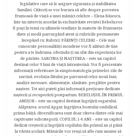
legislative care să le asigure siguranţa şi stabilitatea
familiei. Cititorii se vor bucura să afle despre povestea
frumoasă de viață a unei mămici celebre – Elena Băsescu,
într-un interviu acordat în exclusivitate revistei Bebelu,vor
fi puşi în temă cu ultimele tendinţe în materie de frumuseţe,
diete şi modă parcurgând atent şi rubricile permanente
începând cu: Rubrici: PĂRINŢI CELEBRI – Cele mai
cunoscute personalităţi mondene vor fi alături de tine
pentru a te îndruma, oferindu-ţi un sfat din experienţa lor
de părinte. SARCINA ŞI NAŞTEREA – este un capitol
destinat celor 9 luni de viaţă intrauterină. Vor fi prezentate
informaţii referitoare la simptomatologia primelor zile de
sarcină, evoluţia fătului pe parcursul celor nouă luni,
analize necesare, alimentaţie, sănătate, pregătire pentru
naştere. Tot aici puteti găsi informaţii preţioase dedicate
naşterii şi recuperării postpartum. BEBELUŞUL ÎN PRIMUL
ANIŞOR – este un capitol destinat îngrijirii sugarului.
Alăptarea, scorul Apgar, îngrijirea bontului ombilical,
prima băiţă, diversificarea sunt doar câteva dintre cele mai
captivante subcategorii. COPILUL 1-6 ANI – este un capitol
dedicat creşterii şi îngrijirii copilului din primul an şi până
la vârsta şcolară. Mămicile vor reuşi să afle cum anume să