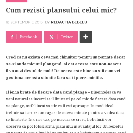
Cum rezisti plansului celui mic?
18 SEPTEMBRIE 2015
BY
REDACTIA BEBELU
Facebook
Twitter
Cred ca nu exista ceva mai chinuitor pentru un parinte decat
sa-si auda micutul plangand, si cat acesta este nou-nascut…
il va auzi destul de mult! De aceea este bine sa stii cum vei
gestiona aceasta situatie fara sa-ti pierzi mintile.
Il iei in brate de fiecare data cand plange –
Bineinteles ca va
veni natural sa incerci sa il linistesti pe cel mic de fiecare data cand
va plange, astfel incat sa stie ca ii esti aproape. In mod ideal
trebuie sa-i acorzi un ragaz de cateva minute pentru a vedea daca
se linisteste. In orice caz, pe masura ce cresc, bebelusii vor
observa ca pot folosi arma plansului in avantajul lor. Un bebelus