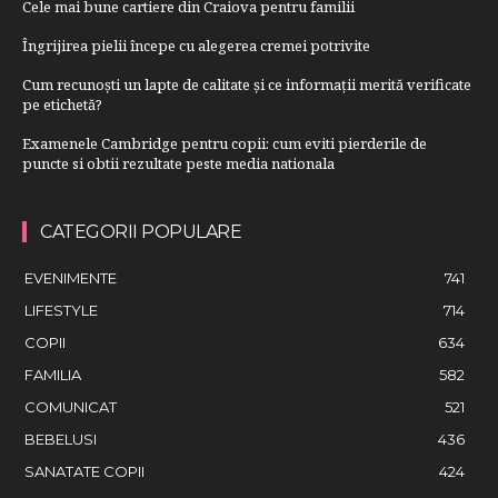
Cele mai bune cartiere din Craiova pentru familii
Îngrijirea pielii începe cu alegerea cremei potrivite
Cum recunoști un lapte de calitate și ce informații merită verificate
pe etichetă?
Examenele Cambridge pentru copii: cum eviti pierderile de
puncte si obtii rezultate peste media nationala
CATEGORII POPULARE
EVENIMENTE
741
LIFESTYLE
714
COPII
634
FAMILIA
582
COMUNICAT
521
BEBELUSI
436
SANATATE COPII
424