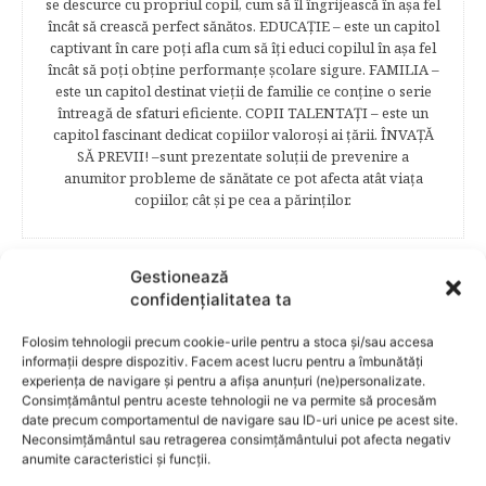
se descurce cu propriul copil, cum să îl îngrijească în aşa fel
încât să crească perfect sănătos. EDUCAŢIE – este un capitol
captivant în care poţi afla cum să îţi educi copilul în aşa fel
încât să poţi obţine performanţe şcolare sigure. FAMILIA –
este un capitol destinat vieţii de familie ce conţine o serie
întreagă de sfaturi eficiente. COPII TALENTAŢI – este un
capitol fascinant dedicat copiilor valoroși ai țării. ÎNVAŢĂ
SĂ PREVII! –sunt prezentate soluţii de prevenire a
anumitor probleme de sănătate ce pot afecta atât viaţa
copiilor, cât şi pe cea a părinţilor.
Gestionează
RELATED POSTS
confidențialitatea ta
Folosim tehnologii precum cookie-urile pentru a stoca și/sau accesa
informații despre dispozitiv. Facem acest lucru pentru a îmbunătăți
experiența de navigare și pentru a afișa anunțuri (ne)personalizate.
Consimțământul pentru aceste tehnologii ne va permite să procesăm
date precum comportamentul de navigare sau ID-uri unice pe acest site.
Neconsimțământul sau retragerea consimțământului pot afecta negativ
anumite caracteristici și funcții.