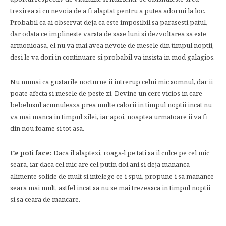
trezirea si cu nevoia de a fi alaptat pentru a putea adormi la loc.
Probabil ca ai observat deja ca este imposibil sa parasesti patul,
dar odata ce implineste varsta de sase luni si dezvoltarea sa este
armonioasa, el nu va mai avea nevoie de mesele din timpul noptii,
desi le va dori in continuare si probabil va insista in mod galagios.
Nu numai ca gustarile nocturne ii intrerup celui mic somnul, dar ii
poate afecta si mesele de peste zi. Devine un cerc vicios in care
bebelusul acumuleaza prea multe calorii in timpul noptii incat nu
va mai manca in timpul zilei, iar apoi, noaptea urmatoare ii va fi
din nou foame si tot asa.
Ce poti face:
Daca il alaptezi, roaga-l pe tati sa il culce pe cel mic
seara, iar daca cel mic are cel putin doi ani si deja mananca
alimente solide de mult si intelege ce-i spui, propune-i sa manance
seara mai mult, astfel incat sa nu se mai trezeasca in timpul noptii
si sa ceara de mancare.