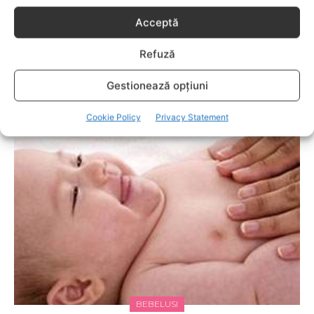
Acceptă
Refuză
Gestionează opțiuni
PLANSUL
De ce plang copiii de la colici?
Cookie Policy
Privacy Statement
BEBELUSI