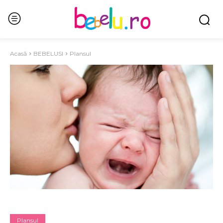
Acasă
BEBELUSI
Plansul
Plansul