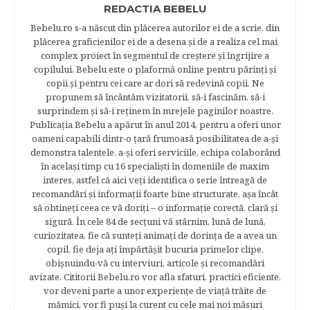
REDACTIA BEBELU
Bebelu.ro s-a născut din plăcerea autorilor ei de a scrie, din
plăcerea graficienilor ei de a desena şi de a realiza cel mai
complex proiect în segmentul de creştere şi îngrijire a
copilului. Bebelu este o plaformă online pentru părinţi şi
copii şi pentru cei care ar dori să redevină copii. Ne
propunem să încântăm vizitatorii, să-i fascinăm, să-i
surprindem şi să-i reţinem în mrejele paginilor noastre.​
Publicația Bebelu a apărut în anul 2014, pentru a oferi unor
oameni capabili dintr-o ţară frumoasă posibilitatea de a-şi
demonstra talentele, a-şi oferi serviciile, echipa colaborând
în acelaşi timp cu 16 specialişti în domeniile de maxim
interes, astfel că aici veţi identifica o serie întreagă de
recomandări şi informaţii foarte bine structurate, aşa încât
să obtineţi ceea ce vă doriţi – o informaţie corectă, clară şi
sigură. În cele 84 de secțuni vă stârnim, lună de lună,
curiozitatea, fie că sunteţi animaţi de dorinţa de a avea un
copil, fie deja aţi împărtăşit bucuria primelor clipe,
obişnuindu-vă cu interviuri, articole şi recomandări
avizate. Cititorii Bebelu.ro vor afla sfaturi, practici eficiente,
vor deveni parte a unor experienţe de viaţă trăite de
mămici, vor fi puşi la curent cu cele mai noi măsuri