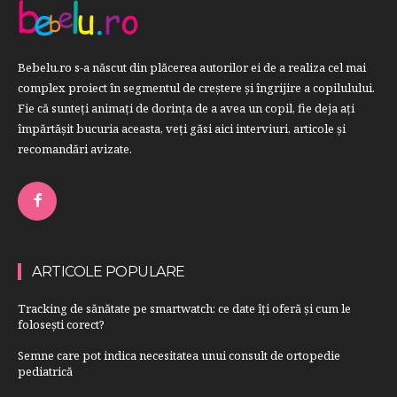
Bebelu.ro s-a născut din plăcerea autorilor ei de a realiza cel mai
complex proiect în segmentul de creştere şi îngrijire a copilulului.
Fie că sunteţi animaţi de dorinţa de a avea un copil, fie deja aţi
împărtăşit bucuria aceasta, veți găsi aici interviuri, articole şi
recomandări avizate.
ARTICOLE POPULARE
Tracking de sănătate pe smartwatch: ce date îți oferă și cum le
folosești corect?
Semne care pot indica necesitatea unui consult de ortopedie
pediatrică