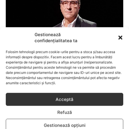
Gestionează
confidențialitatea ta
Folosim tehnologii precum cookie-urile pentru a stoca și/sau accesa
informații despre dispozitiv. Facem acest lucru pentru a îmbunătăți
experiența de navigare și pentru a afișa anunțuri (ne)personalizate.
VEDETE
Consimțământul pentru aceste tehnologii ne va permite să procesăm
date precum comportamentul de navigare sau ID-uri unice pe acest site.
Claudiu Bleonţ, omul care „încearcă să-şi
Neconsimțământul sau retragerea consimțământului pot afecta negativ
reactiveze constant copilul din el”
anumite caracteristici și funcții.
Acceptă
Refuză
Gestionează opțiuni