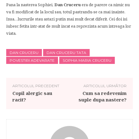
Pana la nasterea Sophiei,
Dan Cruceru
era de parere ca nimic nu
va fi modificat de la locul sau, totul pastrandu-se ca mai inainte.
Insa…lucrurile stau astazi putin mai mult decat diferit. Cei doi isi
iubesc fetita intr-atat de mult incat ea reprezinta acum intreaga lor
viata.
DAN CRUCERU
DAN CRUCERU TATA
POVESTIRI ADEVARATE
SOPHIA MARIA CRUCERU
ARTICOLUL PRECEDENT
ARTICOLUL URMĂTOR
Copil alergic sau
Cum sa redevenim
racit?
suple dupa nastere?