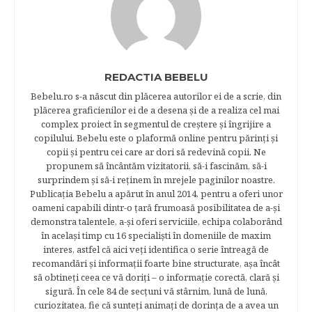
REDACTIA BEBELU
Bebelu.ro s-a născut din plăcerea autorilor ei de a scrie, din
plăcerea graficienilor ei de a desena şi de a realiza cel mai
complex proiect în segmentul de creştere şi îngrijire a
copilului. Bebelu este o plaformă online pentru părinţi şi
copii şi pentru cei care ar dori să redevină copii. Ne
propunem să încântăm vizitatorii, să-i fascinăm, să-i
surprindem şi să-i reţinem în mrejele paginilor noastre.​
Publicația Bebelu a apărut în anul 2014, pentru a oferi unor
oameni capabili dintr-o ţară frumoasă posibilitatea de a-şi
demonstra talentele, a-şi oferi serviciile, echipa colaborând
în acelaşi timp cu 16 specialişti în domeniile de maxim
interes, astfel că aici veţi identifica o serie întreagă de
recomandări şi informaţii foarte bine structurate, aşa încât
să obtineţi ceea ce vă doriţi – o informaţie corectă, clară şi
sigură. În cele 84 de secțuni vă stârnim, lună de lună,
curiozitatea, fie că sunteţi animaţi de dorinţa de a avea un