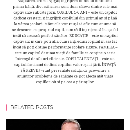
Alăptarea, scorul Apgar, îngrijirea bontului ombilical,
prima băiţă, diversificarea sunt doar câteva dintre cele mai
captivante subcategorii. COPILUL 1-6 ANI – este un capitol
dedicat creşterii şi îngrijirii copilului din primul an şi până
la vârsta şcolară. Mămicile vor reuşi să afle cum anume să
se descurce cu propriul copil, cum să îl îngrijească în aşa fel
încât să crească perfect sănătos. EDUCAŢIE – este un capitol
captivant în care poţi afla cum să îţi educi copilul în aşa fel
încât să poţi obţine performanţe şcolare sigure. FAMILIA –
este un capitol destinat vieţii de familie ce conţine o serie
întreagă de sfaturi eficiente. COPII TALENTAŢI – este un
capitol fascinant dedicat copiilor valoroși ai țării. ÎNVAŢĂ
SĂ PREVII! –sunt prezentate soluţii de prevenire a
anumitor probleme de sănătate ce pot afecta atât viaţa
copiilor, cât şi pe cea a părinţilor.
RELATED POSTS