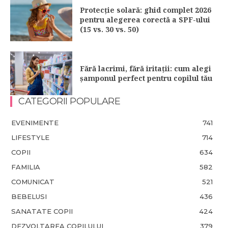
Protecție solară: ghid complet 2026
pentru alegerea corectă a SPF-ului
(15 vs. 30 vs. 50)
Fără lacrimi, fără iritații: cum alegi
șamponul perfect pentru copilul tău
CATEGORII POPULARE
EVENIMENTE
741
LIFESTYLE
714
COPII
634
FAMILIA
582
COMUNICAT
521
BEBELUSI
436
SANATATE COPII
424
DEZVOLTAREA COPILULUI
379