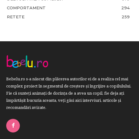
COMPORTAMENT
294
RETETE
259
Bebelu.ro s-a născut din plăcerea autorilor ei de a realiza cel mai
complex proiect în segmentul de creştere şi îngrijire a copilulului.
Fie că sunteţi animaţi de dorinţa de a avea un copil, fie deja aţi
împărtăşit bucuria aceasta, veți găsi aici interviuri, articole şi
recomandări avizate.