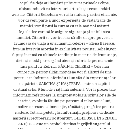
copil, fie deja aţi împărtăşit bucuria primelor clipe,
obişnuindu-vă cu interviuri, articole şi recomandări
avizate. Cititorii Bebelu.ro vor afla sfaturi, practici eficiente,
vor deveni parte a unor experienţe de viaţă trăite de
mămici, vor fi puşi la curent cu cele mai noi măsuri
legislative care să le asigure siguranţa şi stabilitatea
familiei. Cititorii se vor bucura să afle despre povestea
frumoasă de viață a unei mămici celebre – Elena Băsescu,
într-un interviu acordat în exclusivitate revistei Bebelu,vor
fi puşi în temă cu ultimele tendinţe în materie de frumuseţe,
diete şi modă parcurgând atent şi rubricile permanente
începând cu: Rubrici: PĂRINŢI CELEBRI – Cele mai
cunoscute personalităţi mondene vor fi alături de tine
pentru a te îndruma, oferindu-ţi un sfat din experienţa lor
de părinte. SARCINA ŞI NAŞTEREA – este un capitol
destinat celor 9 luni de viaţă intrauterină. Vor fi prezentate
informaţii referitoare la simptomatologia primelor zile de
sarcină, evoluţia fătului pe parcursul celor nouă luni,
analize necesare, alimentaţie, sănătate, pregătire pentru
naştere. Tot aici puteti găsi informaţii preţioase dedicate
naşterii şi recuperării postpartum. BEBELUŞUL ÎN PRIMUL
ANIŞOR – este un capitol destinat îngrijirii sugarului.