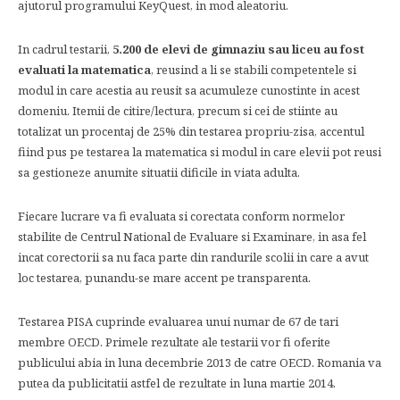
ajutorul programului KeyQuest, in mod aleatoriu.
In cadrul testarii,
5.200 de elevi de gimnaziu sau liceu au fost
evaluati la matematica
, reusind a li se stabili competentele si
modul in care acestia au reusit sa acumuleze cunostinte in acest
domeniu. Itemii de citire/lectura, precum si cei de stiinte au
totalizat un procentaj de 25% din testarea propriu-zisa, accentul
fiind pus pe testarea la matematica si modul in care elevii pot reusi
sa gestioneze anumite situatii dificile in viata adulta.
Fiecare lucrare va fi evaluata si corectata conform normelor
stabilite de Centrul National de Evaluare si Examinare, in asa fel
incat corectorii sa nu faca parte din randurile scolii in care a avut
loc testarea, punandu-se mare accent pe transparenta.
Testarea PISA cuprinde evaluarea unui numar de 67 de tari
membre OECD. Primele rezultate ale testarii vor fi oferite
publicului abia in luna decembrie 2013 de catre OECD. Romania va
putea da publicitatii astfel de rezultate in luna martie 2014.