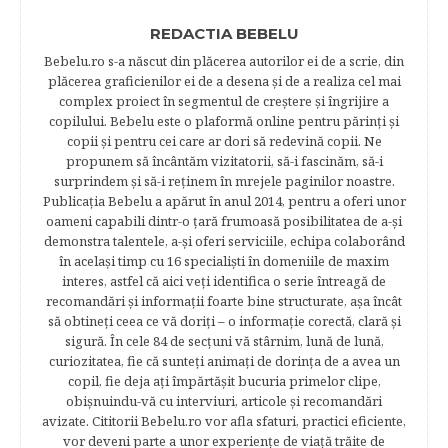
REDACTIA BEBELU
Bebelu.ro s-a născut din plăcerea autorilor ei de a scrie, din
plăcerea graficienilor ei de a desena şi de a realiza cel mai
complex proiect în segmentul de creştere şi îngrijire a
copilului. Bebelu este o plaformă online pentru părinţi şi
copii şi pentru cei care ar dori să redevină copii. Ne
propunem să încântăm vizitatorii, să-i fascinăm, să-i
surprindem şi să-i reţinem în mrejele paginilor noastre.​
Publicația Bebelu a apărut în anul 2014, pentru a oferi unor
oameni capabili dintr-o ţară frumoasă posibilitatea de a-şi
demonstra talentele, a-şi oferi serviciile, echipa colaborând
în acelaşi timp cu 16 specialişti în domeniile de maxim
interes, astfel că aici veţi identifica o serie întreagă de
recomandări şi informaţii foarte bine structurate, aşa încât
să obtineţi ceea ce vă doriţi – o informaţie corectă, clară şi
sigură. În cele 84 de secțuni vă stârnim, lună de lună,
curiozitatea, fie că sunteţi animaţi de dorinţa de a avea un
copil, fie deja aţi împărtăşit bucuria primelor clipe,
obişnuindu-vă cu interviuri, articole şi recomandări
avizate. Cititorii Bebelu.ro vor afla sfaturi, practici eficiente,
vor deveni parte a unor experienţe de viaţă trăite de