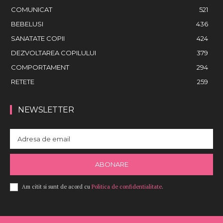
COMUNICAT
521
BEBELUSI
436
SANATATE COPII
424
DEZVOLTAREA COPILULUI
379
COMPORTAMENT
294
RETETE
259
NEWSLETTER
ABONARE
Am citit si sunt de acord cu
Politica de confidentialitate
.