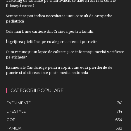
Tracking de sănătate pe smartwatch: ce date îți oferă și cum le
folosești corect?
Semne care pot indica necesitatea unui consult de ortopedie
pediatrică
Cele mai bune cartiere din Craiova pentru familii
Îngrijirea pielii începe cu alegerea cremei potrivite
Cum recunoști un lapte de calitate și ce informații merită verificate
pe etichetă?
Examenele Cambridge pentru copii: cum eviti pierderile de
puncte si obtii rezultate peste media nationala
CATEGORII POPULARE
EVENIMENTE
741
LIFESTYLE
714
COPII
634
FAMILIA
582