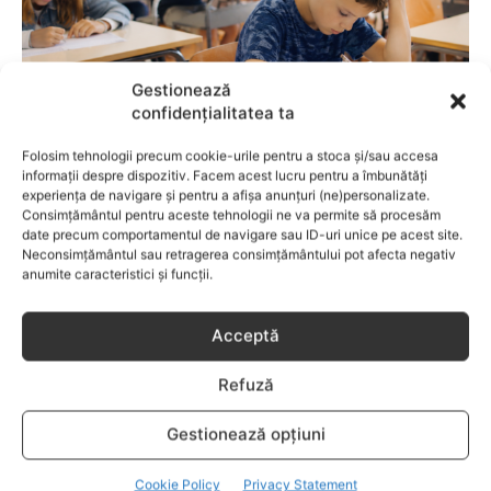
Gestionează
confidențialitatea ta
Folosim tehnologii precum cookie-urile pentru a stoca și/sau accesa
ACTIVITATI PENTRU SCOALA
informații despre dispozitiv. Facem acest lucru pentru a îmbunătăți
experiența de navigare și pentru a afișa anunțuri (ne)personalizate.
Examenele Cambridge pentru copii: cum
Consimțământul pentru aceste tehnologii ne va permite să procesăm
eviti pierderile de puncte si obtii rezultate
date precum comportamentul de navigare sau ID-uri unice pe acest site.
peste media nationala
Neconsimțământul sau retragerea consimțământului pot afecta negativ
anumite caracteristici și funcții.
Acceptă
Refuză
Gestionează opțiuni
Cookie Policy
Privacy Statement