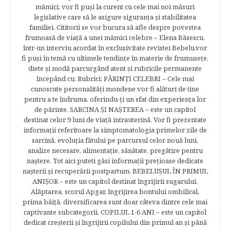
mămici, vor fi puşi la curent cu cele mai noi măsuri
legislative care să le asigure siguranţa şi stabilitatea
familiei. Cititorii se vor bucura să afle despre povestea
frumoasă de viață a unei mămici celebre – Elena Băsescu,
într-un interviu acordat în exclusivitate revistei Bebelu,vor
fi puşi în temă cu ultimele tendinţe în materie de frumuseţe,
diete şi modă parcurgând atent şi rubricile permanente
începând cu: Rubrici: PĂRINŢI CELEBRI – Cele mai
cunoscute personalităţi mondene vor fi alături de tine
pentru a te îndruma, oferindu-ţi un sfat din experienţa lor
de părinte. SARCINA ŞI NAŞTEREA – este un capitol
destinat celor 9 luni de viaţă intrauterină. Vor fi prezentate
informaţii referitoare la simptomatologia primelor zile de
sarcină, evoluţia fătului pe parcursul celor nouă luni,
analize necesare, alimentaţie, sănătate, pregătire pentru
naştere. Tot aici puteti găsi informaţii preţioase dedicate
naşterii şi recuperării postpartum. BEBELUŞUL ÎN PRIMUL
ANIŞOR – este un capitol destinat îngrijirii sugarului.
Alăptarea, scorul Apgar, îngrijirea bontului ombilical,
prima băiţă, diversificarea sunt doar câteva dintre cele mai
captivante subcategorii. COPILUL 1-6 ANI – este un capitol
dedicat creşterii şi îngrijirii copilului din primul an şi până