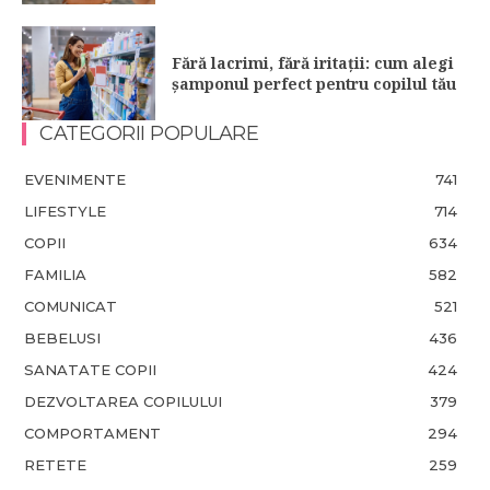
Fără lacrimi, fără iritații: cum alegi
șamponul perfect pentru copilul tău
CATEGORII POPULARE
EVENIMENTE
741
LIFESTYLE
714
COPII
634
FAMILIA
582
COMUNICAT
521
BEBELUSI
436
SANATATE COPII
424
DEZVOLTAREA COPILULUI
379
COMPORTAMENT
294
RETETE
259