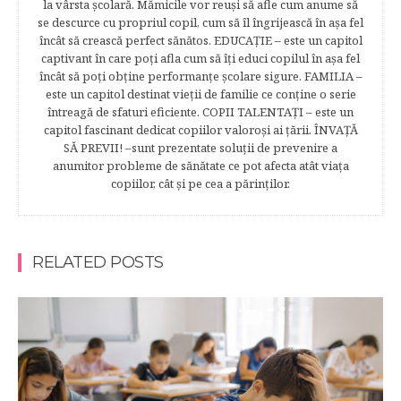
la vârsta şcolară. Mămicile vor reuşi să afle cum anume să
se descurce cu propriul copil, cum să îl îngrijească în aşa fel
încât să crească perfect sănătos. EDUCAŢIE – este un capitol
captivant în care poţi afla cum să îţi educi copilul în aşa fel
încât să poţi obţine performanţe şcolare sigure. FAMILIA –
este un capitol destinat vieţii de familie ce conţine o serie
întreagă de sfaturi eficiente. COPII TALENTAŢI – este un
capitol fascinant dedicat copiilor valoroși ai țării. ÎNVAŢĂ
SĂ PREVII! –sunt prezentate soluţii de prevenire a
anumitor probleme de sănătate ce pot afecta atât viaţa
copiilor, cât şi pe cea a părinţilor.
RELATED POSTS