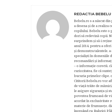
REDACTIA BEBELU
Bebelu.ro s-a născut din p
a desena şi de a realiza 
copilului. Bebelu este o 
dori să redevină copii. N
surprindem şi să-i reţine
anul 2014, pentru a oferi
şi demonstra talentele, a-
specialişti în domeniile d
recomandări şi informaţii 
– o informaţie corectă, cl
curiozitatea, fie că sunte
bucuria primelor clipe, o
Cititorii Bebelu.ro vor af
de viaţă trăite de mămici,
le asigure siguranţa şi st
povestea frumoasă de via
acordat în exclusivitate r
materie de frumuseţe, di
începând cu: Rubrici: P