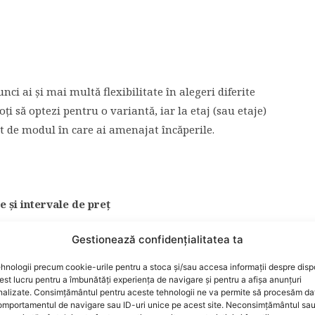
unci ai și mai multă flexibilitate în alegeri diferite
oți să optezi pentru o variantă, iar la etaj (sau etaje)
t de modul în care ai amenajat încăperile.
 și intervale de preț
Gestionează confidențialitatea ta
în magazine fizice. Îți vei face o idee generală despre
re să te aștepti. Caută modele de uși de calitate
hnologii precum cookie-urile pentru a stoca și/sau accesa informații despre dispo
ente pe termen lung. Gândește-te de la început că ușile
t lucru pentru a îmbunătăți experiența de navigare și pentru a afișa anunțuri
nalizate. Consimțământul pentru aceste tehnologii ne va permite să procesăm da
e de exterior, le deschizi și le închizi poate în mod
mportamentul de navigare sau ID-uri unice pe acest site. Neconsimțământul sa