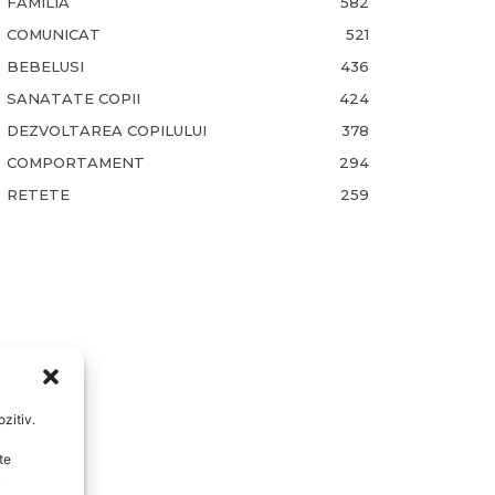
FAMILIA
582
COMUNICAT
521
BEBELUSI
436
SANATATE COPII
424
DEZVOLTAREA COPILULUI
378
COMPORTAMENT
294
RETETE
259
zitiv.
te
u