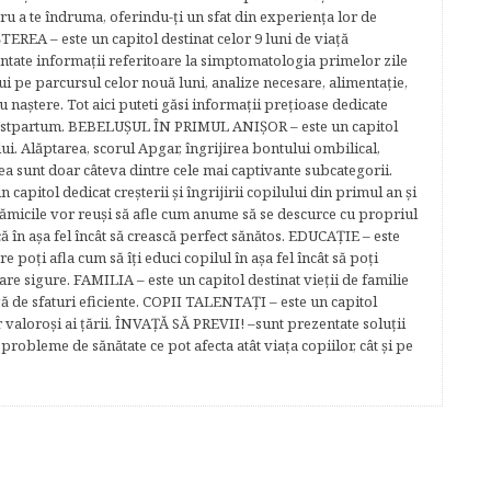
tru a te îndruma, oferindu-ţi un sfat din experienţa lor de
EREA – este un capitol destinat celor 9 luni de viaţă
entate informaţii referitoare la simptomatologia primelor zile
lui pe parcursul celor nouă luni, analize necesare, alimentaţie,
u naştere. Tot aici puteti găsi informaţii preţioase dedicate
 postpartum. BEBELUŞUL ÎN PRIMUL ANIŞOR – este un capitol
lui. Alăptarea, scorul Apgar, îngrijirea bontului ombilical,
ea sunt doar câteva dintre cele mai captivante subcategorii.
capitol dedicat creşterii şi îngrijirii copilului din primul an şi
Mămicile vor reuşi să afle cum anume să se descurce cu propriul
că în aşa fel încât să crească perfect sănătos. EDUCAŢIE – este
re poţi afla cum să îţi educi copilul în aşa fel încât să poţi
e sigure. FAMILIA – este un capitol destinat vieţii de familie
gă de sfaturi eficiente. COPII TALENTAŢI – este un capitol
r valoroși ai țării. ÎNVAŢĂ SĂ PREVII! –sunt prezentate soluţii
robleme de sănătate ce pot afecta atât viaţa copiilor, cât şi pe