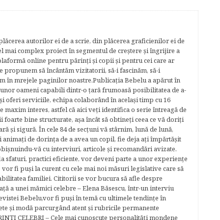
lăcerea autorilor ei de a scrie, din plăcerea graficienilor ei de
cel mai complex proiect în segmentul de creştere şi îngrijire a
plaformă online pentru părinţi şi copii şi pentru cei care ar
e propunem să încântăm vizitatorii, să-i fascinăm, să-i
m în mrejele paginilor noastre.​ Publicația Bebelu a apărut în
 unor oameni capabili dintr-o ţară frumoasă posibilitatea de a-
şi oferi serviciile, echipa colaborând în acelaşi timp cu 16
e maxim interes, astfel că aici veţi identifica o serie întreagă de
foarte bine structurate, aşa încât să obtineţi ceea ce vă doriţi
ară şi sigură. În cele 84 de secțuni vă stârnim, lună de lună,
ţi animaţi de dorinţa de a avea un copil, fie deja aţi împărtăşit
bişnuindu-vă cu interviuri, articole şi recomandări avizate.
la sfaturi, practici eficiente, vor deveni parte a unor experienţe
 vor fi puşi la curent cu cele mai noi măsuri legislative care să
abilitatea familiei. Cititorii se vor bucura să afle despre
ță a unei mămici celebre – Elena Băsescu, într-un interviu
evistei Bebelu,vor fi puşi în temă cu ultimele tendinţe în
ete şi modă parcurgând atent şi rubricile permanente
ĂRINŢI CELEBRI – Cele mai cunoscute personalităţi mondene