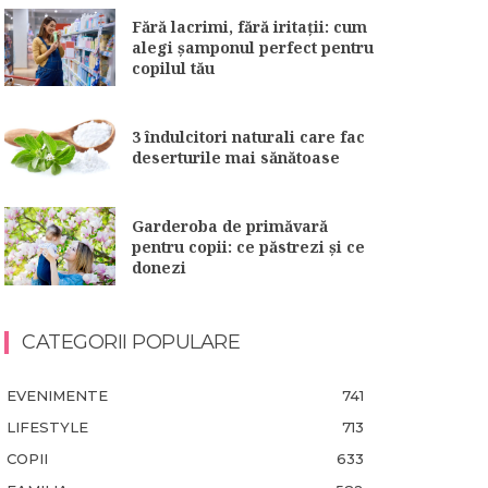
Fără lacrimi, fără iritații: cum
alegi șamponul perfect pentru
copilul tău
3 îndulcitori naturali care fac
deserturile mai sănătoase
Garderoba de primăvară
pentru copii: ce păstrezi și ce
donezi
CATEGORII POPULARE
EVENIMENTE
741
LIFESTYLE
713
COPII
633