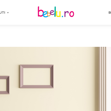
UTI
B