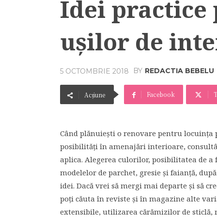
Idei practice
ușilor de inte
BY
REDACTIA BEBELU
5 OCTOMBRIE 2018
Facebook
T
Acțiune
Când plănuiești o renovare pentru locuința p
posibilități în amenajări interioare, consult
aplica. Alegerea culorilor, posibilitatea de a
modelelor de parchet, gresie și faianță, după
idei. Dacă vrei să mergi mai departe și să c
poți căuta în reviste și în magazine alte va
extensibile, utilizarea cărămizilor de sticlă,