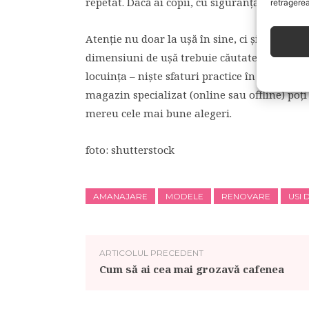
repetat. Dacă ai copii, cu siguranță aceștia 
retragerea
Atenție nu doar la ușă în sine, ci și la tipul
dimensiuni de ușă trebuie căutate și consult
locuința – niște sfaturi practice în plus nu st
magazin specializat (online sau offline) poți
mereu cele mai bune alegeri.
foto: shutterstock
AMANAJARE
MODELE
RENOVARE
USI 
ARTICOLUL PRECEDENT
Cum să ai cea mai grozavă cafenea