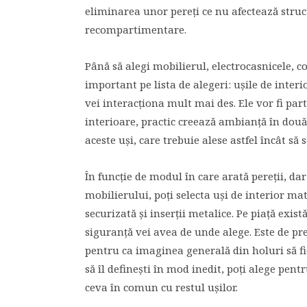
eliminarea unor pereți ce nu afectează struc
recompartimentare.
Până să alegi mobilierul, electrocasnicele, co
important pe lista de alegeri: ușile de interi
vei interacționa mult mai des. Ele vor fi par
interioare, practic creează ambianță în două 
aceste uși, care trebuie alese astfel încât să
În funcție de modul în care arată pereții, dar 
mobilierului, poți selecta uși de interior mat
securizată și inserții metalice. Pe piață exist
siguranță vei avea de unde alege. Este de pre
pentru ca imaginea generală din holuri să fie
să îl definești în mod inedit, poți alege pent
ceva în comun cu restul ușilor.