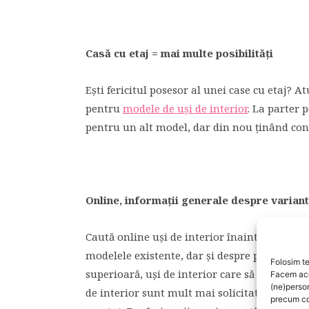
Casă cu etaj = mai multe posibilități
Ești fericitul posesor al unei case cu etaj? At
pentru
modele de uși de interior
. La parter p
pentru un alt model, dar din nou ținând con
Online, informații generale despre variante
Caută online uși de interior înainte să mergi 
modelele existente, dar și despre prețul la ca
Folosim te
superioară, uși de interior care să fie rezist
Facem aces
(ne)perso
de interior sunt mult mai solicitate decât cel
precum co