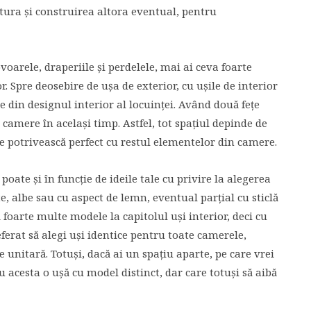
tura și construirea altora eventual, pentru
voarele, draperiile și perdelele, mai ai ceva foarte
or. Spre deosebire de ușa de exterior, cu ușile de interior
te din designul interior al locuinței. Având două fețe
camere în același timp. Astfel, tot spațiul depinde de
 se potrivească perfect cu restul elementelor din camere.
poate și în funcție de ideile tale cu privire la alegerea
e, albe sau cu aspect de lemn, eventual parțial cu sticlă
ă foarte multe modele la capitolul uși interior, deci cu
ferat să alegi uși identice pentru toate camerele,
 unitară. Totuși, dacă ai un spațiu aparte, pe care vrei
ru acesta o ușă cu model distinct, dar care totuși să aibă