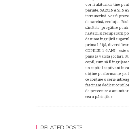
vor fi alături de tine pen
părinte. SARCINA ŞI NAŞT
intrauterină. Vor fi prez
de sarcină, evoluţia fătu
sănătate, pregătire pentr
naşterii şi recuperării
destinat îngrijirii sugaru
prima băiţă, diversificar
COPILUL 1-6 ANI – este un 
până la vârsta şcolară. 
copil, cum să îl îngrijeas
un capitol captivant în ca
obţine performanţe şcolar
ce conţine o serie întrea
fascinant dedicat copiilo
de prevenire a anumitor p
cea a părinţilor.
RELATED POSTS