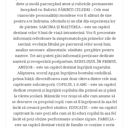
diete şi modă parcurgând atent şi rubricile permanente
începând cu: Rubrici: PĂRINŢI CELEBRI – Cele mai
cunoscute personalităţi mondene vor fi alături de tine
pentru a te îndruma, oferindu-ţi un sfat din experienţa lor
de părinte. SARCINA ŞI NAŞTEREA – este un capitol
destinat celor 9 luni de viaţă intrauterină. Vor fi prezentate
informaţii referitoare la simptomatologia primelor zile de
sarcină, evoluţia fătului pe parcursul celor nouă luni,
analize necesare, alimentaţie, sănătate, pregătire pentru
naştere. Tot aici puteti găsi informaţii preţioase dedicate
naşterii şi recuperării postpartum. BEBELUŞUL ÎN PRIMUL
ANIŞOR – este un capitol destinat îngrijirii sugarului.
Alăptarea, scorul Apgar, îngrijirea bontului ombilical,
prima băiţă, diversificarea sunt doar câteva dintre cele mai
captivante subcategorii. COPILUL 1-6 ANI – este un capitol
dedicat creşterii şi îngrijirii copilului din primul an şi până
la vârsta şcolară. Mămicile vor reuşi să afle cum anume să
se descurce cu propriul copil, cum să îl îngrijească în aşa fel
încât să crească perfect sănătos. EDUCAŢIE – este un capitol
captivant în care poţi afla cum să îţi educi copilul în aşa fel
încât să poţi obţine performanţe şcolare sigure. FAMILIA –
este un capitol destinat vieţii de familie ce conţine o serie