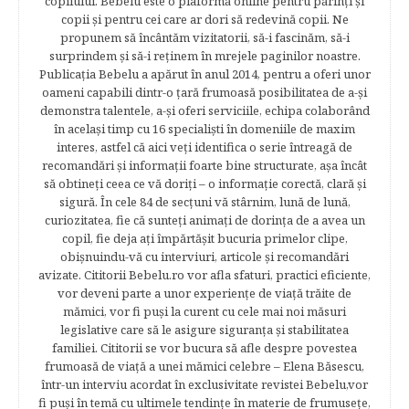
copilului. Bebelu este o plaformă online pentru părinţi şi
copii şi pentru cei care ar dori să redevină copii. Ne
propunem să încântăm vizitatorii, să-i fascinăm, să-i
surprindem şi să-i reţinem în mrejele paginilor noastre.​
Publicația Bebelu a apărut în anul 2014, pentru a oferi unor
oameni capabili dintr-o ţară frumoasă posibilitatea de a-şi
demonstra talentele, a-şi oferi serviciile, echipa colaborând
în acelaşi timp cu 16 specialişti în domeniile de maxim
interes, astfel că aici veţi identifica o serie întreagă de
recomandări şi informaţii foarte bine structurate, aşa încât
să obtineţi ceea ce vă doriţi – o informaţie corectă, clară şi
sigură. În cele 84 de secțuni vă stârnim, lună de lună,
curiozitatea, fie că sunteţi animaţi de dorinţa de a avea un
copil, fie deja aţi împărtăşit bucuria primelor clipe,
obişnuindu-vă cu interviuri, articole şi recomandări
avizate. Cititorii Bebelu.ro vor afla sfaturi, practici eficiente,
vor deveni parte a unor experienţe de viaţă trăite de
mămici, vor fi puşi la curent cu cele mai noi măsuri
legislative care să le asigure siguranţa şi stabilitatea
familiei. Cititorii se vor bucura să afle despre povestea
frumoasă de viață a unei mămici celebre – Elena Băsescu,
într-un interviu acordat în exclusivitate revistei Bebelu,vor
fi puşi în temă cu ultimele tendinţe în materie de frumuseţe,