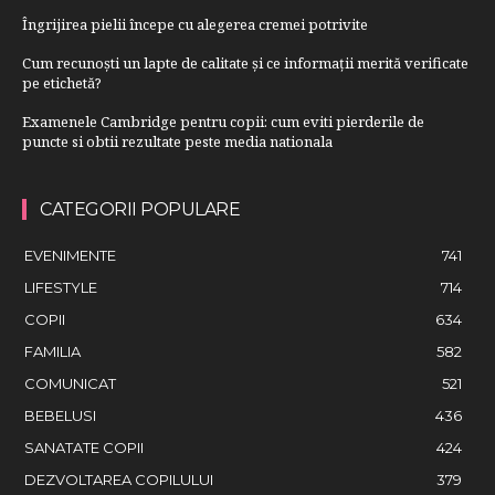
Îngrijirea pielii începe cu alegerea cremei potrivite
Cum recunoști un lapte de calitate și ce informații merită verificate
pe etichetă?
Examenele Cambridge pentru copii: cum eviti pierderile de
puncte si obtii rezultate peste media nationala
CATEGORII POPULARE
EVENIMENTE
741
LIFESTYLE
714
COPII
634
FAMILIA
582
COMUNICAT
521
BEBELUSI
436
SANATATE COPII
424
DEZVOLTAREA COPILULUI
379