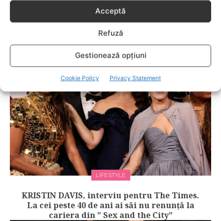
Acceptă
VEDETE
Claudiu Bleonţ, omul care „încearcă să-şi
Refuză
reactiveze constant copilul din el”
Gestionează opțiuni
Cookie Policy
Privacy Statement
LIFESTYLE
KRISTIN DAVIS, interviu pentru The Times.
La cei peste 40 de ani ai săi nu renunță la
cariera din ” Sex and the City”