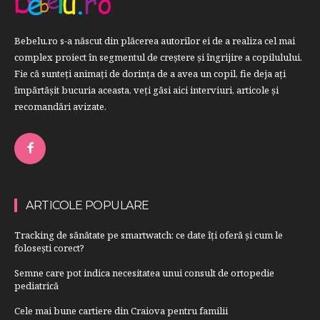
Bebelu.ro s-a născut din plăcerea autorilor ei de a realiza cel mai
complex proiect în segmentul de creştere şi îngrijire a copilulului.
Fie că sunteţi animaţi de dorinţa de a avea un copil, fie deja aţi
împărtăşit bucuria aceasta, veți găsi aici interviuri, articole şi
recomandări avizate.
ARTICOLE POPULARE
Tracking de sănătate pe smartwatch: ce date îți oferă și cum le
folosești corect?
Semne care pot indica necesitatea unui consult de ortopedie
pediatrică
Cele mai bune cartiere din Craiova pentru familii